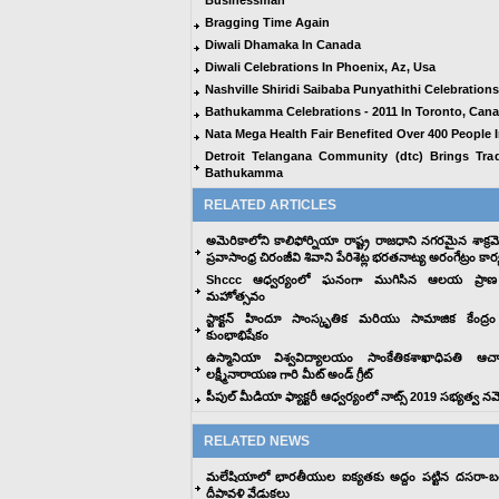
Businessman
Bragging Time Again
Diwali Dhamaka In Canada
Diwali Celebrations In Phoenix, Az, Usa
Nashville Shiridi Saibaba Punyathithi Celebrations
Bathukamma Celebrations - 2011 In Toronto, Can
Nata Mega Health Fair Benefited Over 400 People I
Detroit Telangana Community (dtc) Brings Trad
Bathukamma
RELATED ARTICLES
అమెరికాలోని కాలిఫోర్నియా రాష్ట్ర రాజధాని నగరమైన శాక్ర
ప్రవాసాంధ్ర చిరంజీవి శివాని పేరిశెట్ల భరతనాట్య అరంగేట్రం కార
Shccc ఆధ్వర్యంలో ఘనంగా ముగిసిన ఆలయ ప్రాణ ప్
మహోత్సవం
స్టాక్టన్ హిందూ సాంస్కృతిక మరియు సామాజిక కేంద్ర
కుంభాభిషేకం
ఉస్మానియా విశ్వవిద్యాలయం సాంకేతికశాఖాధిపతి ఆచ
లక్ష్మీనారాయణ గారి మీట్ అండ్ గ్రీట్
పీపుల్ మీడియా ఫ్యాక్టరీ ఆధ్వర్యంలో నాట్స్ 2019 సభ్యత్వ న
RELATED NEWS
మలేషియాలో భారతీయుల ఐక్యతకు అద్దం పట్టిన దసరా-బ
దీపావళి వేడుకలు