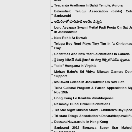
Tyagaraja Aradhana In Balaji Temple, Aurora
Bakersfield Telugu Association (bakta) Cele
Sankranthi
అమెరికాలో కూచిపూడి అందెల సవ్వడి
Lord Ayyappa Swami Metla/ Padi Pooja On Sat J
In Jacksonville
Nara Rohit At Kuwait
Telugu Boy Roni Plays Tiny Tim In 'a Christmas
Play
Christmas And New Year Celebrations In Canada
శ్రీ విద్యా నికేతన్ ఫండ్ రైజింగ్ కు న్యూ జెర్సీ లో విశేష స్పందన
"solo" Hungama In Virginia
Mohan Babu’s Sri Vidya Niketan Garners Detro
Support
Ics Diwali Celebs In Jacksonville On Nov 19th
Telsa Cultural Program & Patron Appreciation N
Nov 19th
Hong Kong Lo Kaartika Vanabhojanalu
Rasamayi Dubai Diwali Celebrations
Tcf Star Night Musical Show - Children's Day Spec
Tri-state Telugu Association's Dasara/deepavali F
Dassara Navaratrulu In Hong Kong
Sankranti 2012 Bonanza Super Star Mahe