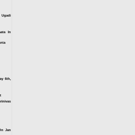
 Ugadi
ata In
anta
ay 6th,
t
rinivas
 On Jan