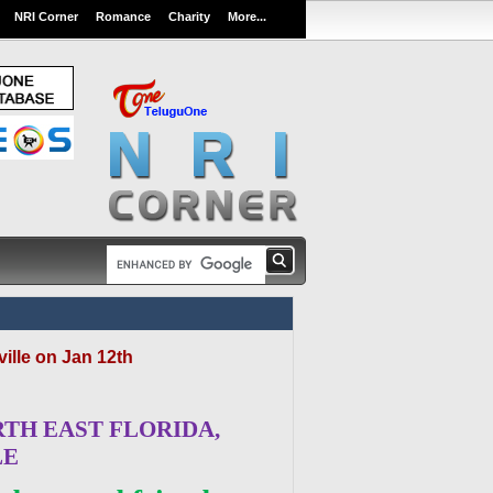
NRI Corner
Romance
Charity
More...
ille on Jan 12th
RTH EAST FLORIDA,
LE