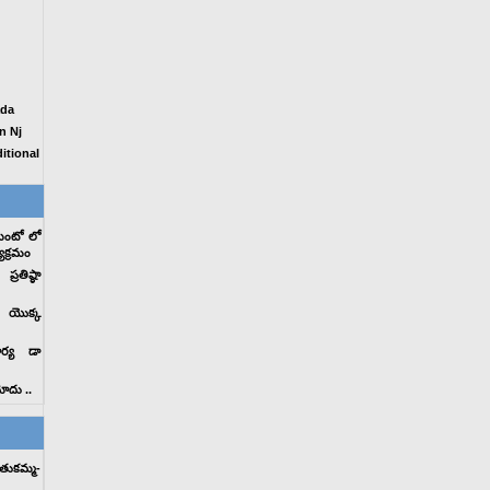
ada
n Nj
itional
మెంటో లో
్యక్రమం
రతిష్ఠా
ం యొక్క
ార్య డా
మోదు ..
తుకమ్మ-