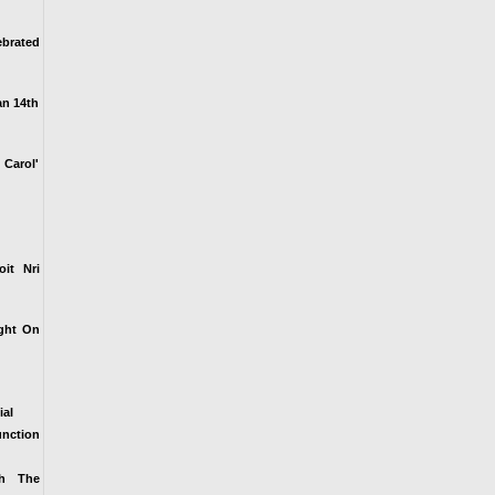
brated
an 14th
 Carol'
it Nri
ight On
ial
unction
sh The