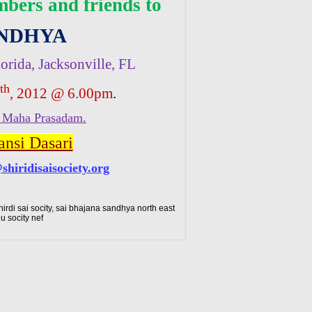
mbers and friends to
ANDHYA
orida, Jacksonville, FL
th
, 2012 @ 6.00pm
.
 Maha Prasadam.
ansi Dasari
shiridisaisociety.org