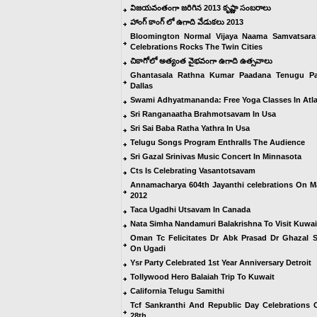
విజయవంతంగా జరిగిన 2013 కృష్ణా సంబరాలు
హాంగ్ కాంగ్ లో ఉగాది వేడుకలు 2013
Bloomington Normal Vijaya Naama Samvatsara
Celebrations Rocks The Twin Cities
చికాగోలో అత్యంత వైభవంగా ఉగాది ఉత్సవాలు
Ghantasala Rathna Kumar Paadana Tenugu Pa
Dallas
Swami Adhyatmananda: Free Yoga Classes In Atl
Sri Ranganaatha Brahmotsavam In Usa
Sri Sai Baba Ratha Yathra In Usa
Telugu Songs Program Enthralls The Audience
Sri Gazal Srinivas Music Concert In Minnasota
Cts Is Celebrating Vasantotsavam
Annamacharya 604th Jayanthi celebrations On M
2012
Taca Ugadhi Utsavam In Canada
Nata Simha Nandamuri Balakrishna To Visit Kuwai
Oman Tc Felicitates Dr Abk Prasad Dr Ghazal S
On Ugadi
Ysr Party Celebrated 1st Year Anniversary Detroit
Tollywood Hero Balaiah Trip To Kuwait
California Telugu Samithi
Tcf Sankranthi And Republic Day Celebrations
28th