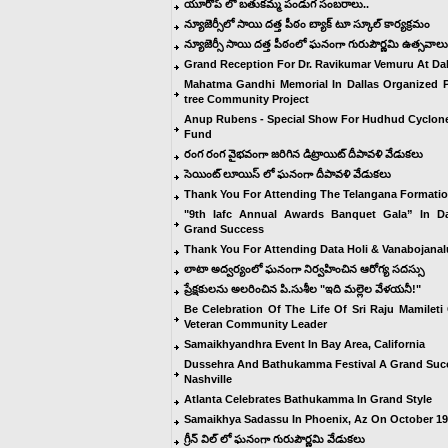
యూరోప్ లో బతుకమ్మ పండుగ సంబరాలు..
న్యూజెర్సీలో సాయి దత్త పీఠం బ్యాక్ టూ స్కూల్ కార్యక్రమం
న్యూజెర్సీ సాయి దత్త పీఠంలో ఘనంగా గురుపౌర్ణమి ఉత్సవాలు
Grand Reception For Dr. Ravikumar Vemuru At Dal
Mahatma Gandhi Memorial In Dallas Organized P
tree Community Project
Anup Rubens - Special Show For Hudhud Cyclone
Fund
రంగ రంగ వైభవంగా జరిగిన డిట్రాయిట్ దీపావళి వేడుకలు
సెయింట్ లూయిస్ లో ఘనంగా దీపావళి వేడుకలు
Thank You For Attending The Telangana Formati
"9th Iafc Annual Awards Banquet Gala” In Da
Grand Success
Thank You For Attending Data Holi & Vanabojanal
లాటా అద్వర్యంలో ఘనంగా నిర్వహించిన ఆరోగ్య సదస్సు
ప్రేక్షకులను అలరించిన పి.సుశీల "ఇది మల్లెల వేళయనీ!"
Be Celebration Of The Life Of Sri Raju Mamileti
Veteran Community Leader
Samaikhyandhra Event In Bay Area, California
Dussehra And Bathukamma Festival A Grand Suc
Nashville
Atlanta Celebrates Bathukamma In Grand Style
Samaikhya Sadassu In Phoenix, Az On October 19
గ్రీన్ విల్ లో ఘనంగా గురుపౌర్ణమి వేడుకలు