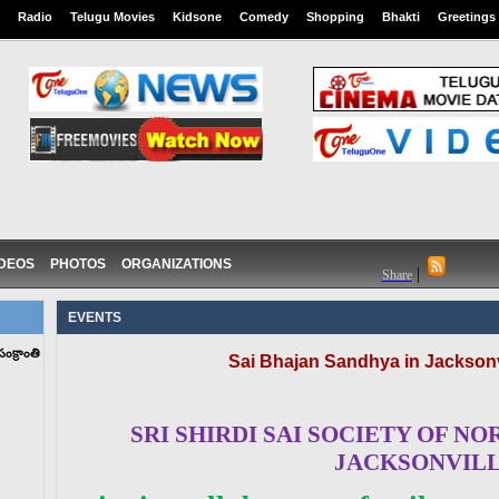
Radio
Telugu Movies
Kidsone
Comedy
Shopping
Bhakti
Greetings
IDEOS
PHOTOS
ORGANIZATIONS
|
Share
EVENTS
క్రాంతి
Sai Bhajan Sandhya in Jacksonv
SRI SHIRDI SAI SOCIETY OF NO
JACKSONVIL