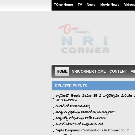
TOne Home
TV
News
Movie News
Videos
HOME
NRICORNER HOME
CONTENT
V
RELATED EVENTS
శాక్రమెంటో తెలుగు సంఘం 15 వ వార్షికోత్సవం మరియు సం
2019 సంబరాలు
లండన్ లో మహా బతుకమ్మ...
అత్యంత వైభవంగా కెనడాలో ఉగాది ఉత్సవాలు..
న్యూ జెర్సీ లో ఘనంగా హోలీ సంబరాలు
సెంట్రల్ ఓహియో లో సంక్రాంతి సందడి..
“apta Deepavali Celeberations In Connecticut”