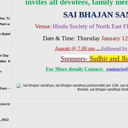
invites all devotees, family me
SAI BHAJAN S
las, Tx
lant-a-
Venue:
Hindu Society of North East Fl
 Relief
Date & Time: Thursday
January 12
Aaarati @ 7.00 pm
…
Followed by
on Day
Sponsors-
Sudhir and Jh
llas A
For More details Contact:
contacts@
u
 Garu –
cess In
, 2013