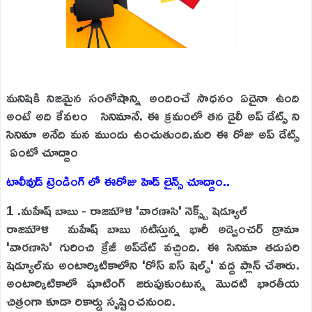
మనిషికి నిజమైన సంతోషాన్ని అందించే సాధనం ఏదైనా ఉంది
అంటే అది కేవలం సినిమానే. ఈ క్రమంలో తన డైలీ అప్ డేట్స్ ని
సినిమా అనేది మన ముందు ఉంచుతుంది.మరి ఈ రోజు అప్ డేట్స్
ఏంటో చూద్దాం
టాలీవుడ్ ట్రెండింగ్ లో ఈరోజు హెడ్ లైన్స్ చూద్దాం..
1 .మహేష్ బాబు - రాజమౌళి 'వారణాసి' నెక్స్ట్ షెడ్యూల్
రాజమౌళి మహేష్ బాబు నటిస్తున్న భారీ అడ్వెంచర్ డ్రామా
'వారణాసి' గురించి క్రేజీ అప్‌డేట్ వచ్చింది. ఈ సినిమా తదుపరి
షెడ్యూల్‌ను అంటార్కిటికాలోని 'రోస్ ఐస్ షెల్ఫ్' వద్ద ప్లాన్ చేశారు.
అంటార్కిటికాలో షూటింగ్ జరుపుకుంటున్న మొదటి భారతీయ
చిత్రంగా కూడా రికార్డు సృష్టించనుంది.