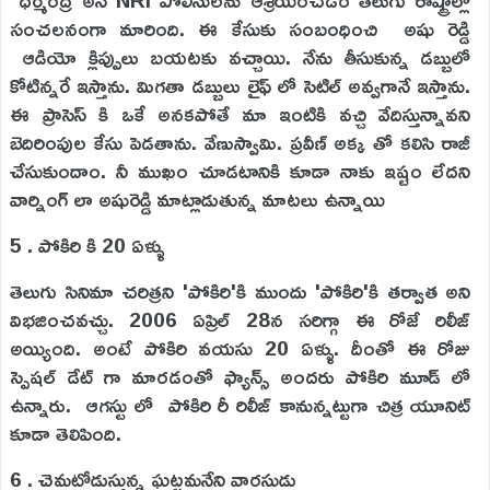
ధర్మేంద్ర అనే NRI పోలీసులను ఆశ్రయించడం తెలుగు రాష్ట్రాల్లో
సంచలనంగా మారింది. ఈ కేసుకు సంబంధించి అషు రెడ్డి
ఆడియో క్లిప్పులు బయటకు వచ్చాయి. నేను తీసుకున్న డబ్బులో
కోటిన్నరే ఇస్తాను. మిగతా డబ్బులు లైఫ్ లో సెటిల్ అవ్వగానే ఇస్తాను.
ఈ ప్రాసెస్ కి ఒకే అనకపోతే మా ఇంటికి వచ్చి వేదిస్తున్నావని
బెదిరింపుల కేసు పెడతాను. వేణుస్వామి. ప్రవీణ్ అక్క తో కలిసి రాజీ
చేసుకుందాం. నీ ముఖం చూడటానికి కూడా నాకు ఇష్టం లేదని
వార్నింగ్ లా అషురెడ్డి మాట్లాడుతున్న మాటలు ఉన్నాయి
5 . పోకిరి కి 20 ఏళ్ళు
తెలుగు సినిమా చరిత్రని 'పోకిరి'కి ముందు 'పోకిరి'కి తర్వాత అని
విభజించవచ్చు. 2006 ఏప్రిల్ 28న సరిగ్గా ఈ రోజే రిలీజ్
అయ్యింది. అంటే పోకిరి వయసు 20 ఏళ్ళు. దీంతో ఈ రోజు
స్పెషల్ డేట్ గా మారడంతో ఫ్యాన్స్ అందరు పోకిరి మూడ్ లో
ఉన్నారు. ఆగస్టు లో పోకిరి రీ రిలీజ్ కానున్నట్టుగా చిత్ర యూనిట్
కూడా తెలిపింది.
6 . చెమటోడుస్తున్న ఘట్టమనేని వారసుడు