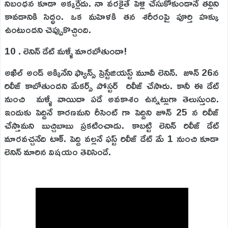
నిబంధన కూడా అక్కర్లేదు. నా వరకైతే పెళ్లి చేసుకోకుండానే తల్లిని
కావడానికి సిద్ధం. ఒక మహిళకి తన శరీరంపై పూర్తి హక్కు
ఉంటుందని చెప్పుకొచ్చింది.
10 . లెనిన్ డేట్ మళ్ళీ మారబోతుందా!
అఖిల్ అండ్ అక్కినేని ఫ్యాన్స్ ప్రెస్టేజియస్ట్ మూవీ లెనిన్. జూన్ 26న
రిలీజ్ కాబోతుందని మేకర్స్ పోస్టర్ రిలీజ్ చేసారు. కానీ ఈ డేట్
నుంచి మళ్ళీ వాయిదా పడే అవకాశం ఉన్నట్లుగా తెలుస్తుంది.
ఇందుకు పెద్దినే కారణమని రీసెంట్ గా పెద్దిని జూన్ 25 న రిలీజ్
చేస్తామని బుచ్చిబాబు ప్రకటించాడు. కాబట్టి లెనిన్ రిలీజ్ డేట్
మారవచ్చనేది టాక్. పెద్ది వల్లనే ఫస్ట్ రిలీజ్ డేట్ మే 1 నుంచి కూడా
లెనిన్ మారిన విషయం తెలిసిందే.