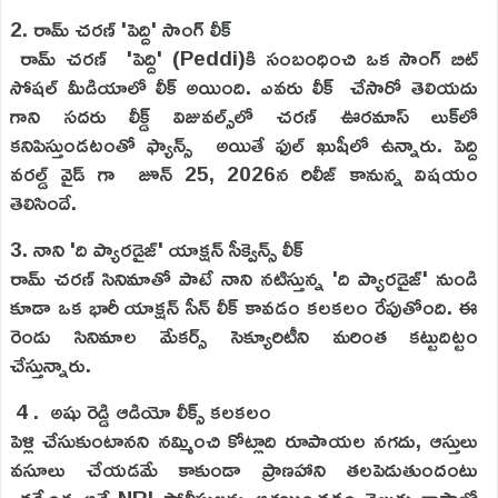
2. రామ్ చరణ్ 'పెద్ది' సాంగ్ లీక్
రామ్ చరణ్ 'పెద్ది' (Peddi)కి సంబంధించి ఒక సాంగ్ బిట్
సోషల్ మీడియాలో లీక్ అయింది. ఎవరు లీక్ చేసారో తెలియదు
గాని సదరు లీక్డ్ విజువల్స్‌లో చరణ్ ఊరమాస్ లుక్‌లో
కనిపిస్తుండటంతో ఫ్యాన్స్ అయితే ఫుల్ ఖుషీలో ఉన్నారు. పెద్ది
వరల్డ్ వైడ్ గా జూన్ 25, 2026న రిలీజ్ కానున్న విషయం
తెలిసిందే.
3. నాని 'ది ప్యారడైజ్' యాక్షన్ సీక్వెన్స్ లీక్
రామ్ చరణ్ సినిమాతో పాటే నాని నటిస్తున్న 'ది ప్యారడైజ్' నుండి
కూడా ఒక భారీ యాక్షన్ సీన్ లీక్ కావడం కలకలం రేపుతోంది. ఈ
రెండు సినిమాల మేకర్స్ సెక్యూరిటీని మరింత కట్టుదిట్టం
చేస్తున్నారు.
4 . అషు రెడ్డి ఆడియో లీక్స్ కలకలం
పెళ్లి చేసుకుంటానని నమ్మించి కోట్లాది రూపాయల నగదు, ఆస్తులు
వసూలు చేయడమే కాకుండా ప్రాణహాని తలపెడుతుందంటు