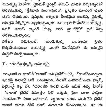
జయకృష్ణ హీరోగా, డైనమిక్ డైరెక్టర్ అజయ్ భూపతి దర్శకత్వంలో
తెరకెక్కుతున్న 'శ్రీనివాస మంగాపురం'. ప్రస్తుతం షూటింగ్ చివరి
దశకి చేరుకుంది. ప్రస్తుతం అత్యంత కీలకమైన ఇంటెన్స్ క్లైమాక్స్
యాక్షన్ సీక్వెన్స్‌ను చిత్రీకరిస్తున్నారు. ఒక క్వారీలో హీరో జయకృష్ణ,
విలన్ అజయ్ గ్యాంగ్ మధ్య జరిగే హై-వోల్టేజ్ ఫైట్ సీన్లు
తెరకెక్కుతున్నాయి.
విశేషం ఏమిటంటే. మండుతున్న ఎండలను సైతం
లెక్కచేయకుండా జయకృష్ణ ఎంతో డెడికేషన్‌తో ఈ యాక్షన్
పార్ట్‌లో పాల్గొంటున్నాడు.
7 . చిరంజీవి ఫ్యాన్స్ అసంతృప్తి
చిరు,బాబీ ల మూవీకి 'కాకాజీ' అనే టైటిల్‌ని ఫిక్స్ చేయబోతునట్టుగా
ఇండస్ట్రీ వర్గాల్లో టాక్ నడుస్తోంది. దీంతో మెజారిటీ మెగా ఫ్యాన్స్
నెట్టింట్లో తిష్ట వేసి 'చిరంజీవి వంటి మాస్ ఇమేజ్ ఉన్న హీరోకి
'కాకాజీ' టైటిల్ ఏమాత్రం సెట్ అవ్వదు. పైగా చాలా సాఫ్ట్‌గా
ఉండటంతో పాటు వినడానికి ఇబ్బందిగా ఉంది. దయచేసి టైటిల్
కాకాజీ కాదని నోట్ రిలీజ్ చేయాలనీ కోరుతున్నారు. ఇక ఈ