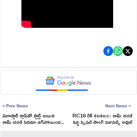
« Prev News
Next News »
మెగాస్టార్ క్లాప్‌తో స్టార్ట్ అయిన
RC16 లీక్ కలకలం: రామ్ చరణ్
రామ్ చ‌ర‌ణ్ సినిమా ఆగిపోయింది..
పెద్ది స్పెషల్ సాంగ్ విజువల్స్ అవుట్
అస‌లేం జ‌రిగింది?