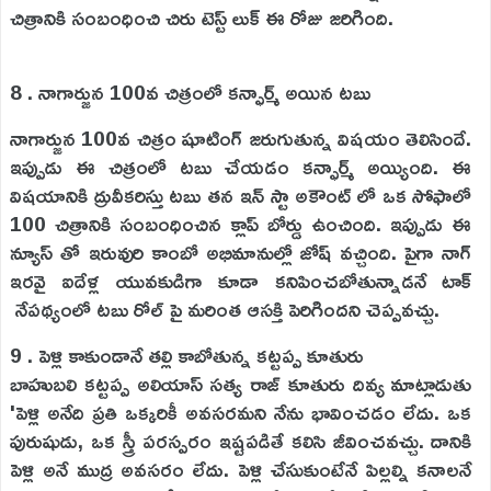
చిత్రానికి సంబంధించి చిరు టెస్ట్ లుక్ ఈ రోజు జరిగింది.
8 . నాగార్జున 100వ చిత్రంలో కన్ఫార్మ్ అయిన టబు
నాగార్జున 100వ చిత్రం షూటింగ్ జరుగుతున్న విషయం తెలిసిందే.
ఇప్పుడు ఈ చిత్రంలో టబు చేయడం కన్ఫార్మ్ అయ్యింది. ఈ
విషయానికి ద్రువీకరిస్తు టబు తన ఇన్ స్టా అకౌంట్ లో ఒక సోఫాలో
100 చిత్రానికి సంబంధించిన క్లాప్ బోర్డు ఉంచింది. ఇప్పుడు ఈ
న్యూస్ తో ఇరువురి కాంబో అభిమానుల్లో జోష్ వచ్చింది. పైగా నాగ్
ఇరవై ఐదేళ్ల యువకుడిగా కూడా కనిపించబోతున్నాడనే టాక్
నేపథ్యంలో టబు రోల్ పై మరింత ఆసక్తి పెరిగిందని చెప్పవచ్చు.
9 . పెళ్లి కాకుండానే తల్లి కాబోతున్న కట్టప్ప కూతురు
బాహుబలి కట్టప్ప అలియాస్ సత్య రాజ్ కూతురు దివ్య మాట్లాడుతు
'పెళ్లి అనేది ప్రతి ఒక్కరికీ అవసరమని నేను భావించడం లేదు. ఒక
పురుషుడు, ఒక స్త్రీ పరస్పరం ఇష్టపడితే కలిసి జీవించవచ్చు. దానికి
పెళ్లి అనే ముద్ర అవసరం లేదు. పెళ్లి చేసుకుంటేనే పిల్లల్ని కనాలనే