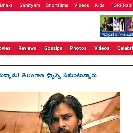
Bhakti
Sahityam
Shortfilms
Videos
Kids
TORi(Radi
vies
Reviews
Gossips
Photos
Videos
Celebri
ున్నాడు! తెలంగాణ ఫ్యాన్స్ ఏమంటున్నారు