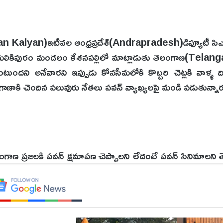
Pawan Kalyan)ఇటీవల ఆంధ్రప్రదేశ్(Andrapradesh)డిప్యూటీ స
ల్లా మలికిపురం మండలం కేశనపల్లిలో మాట్లాడుతు తెలంగాణ(Telan
ంటుందని అనేవారని ఇప్పుడు కోనసీమలోకి కొబ్బరి చెట్లకి వాళ్ళ దిష్
ాణాకి చెందిన పలువురు నేతలు పవన్ వ్యాఖ్యలపై మండి పడుతున్నార
లంగాణ ప్రజలకి పవన్ క్షమాపణ చెప్పాలని లేదంటే పవన్ సినిమాలని
తున్నారు. అయితే పవన్ కళ్యాణ్ ఈ విషయంలో తన మాటలపై పూ
తెలంగాణ బావ జాలం తన ఎదుగుదలకి ఉపయోగపడిందని చెప్పే పవన్ 
ఉంది.