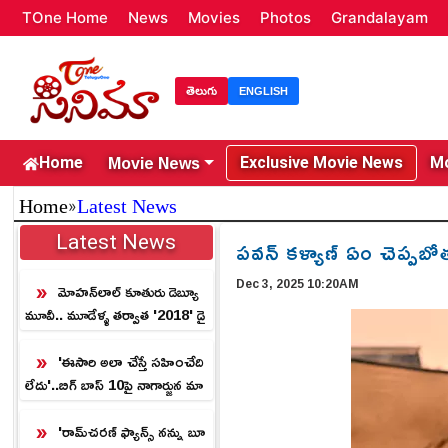
TOne Home
News
Movies
Photos
Grandalayam
తెలుగు
ENGLISH
Movie News
Home
Exclusive Movie News
Mo
»
Home
Latest News
Latest News
పవన్ కళ్యాణ్ ఏం చెప్పబోత
Dec 3, 2025 10:20AM
మోహన్‌లాల్ కూతురు డెబ్యూ
మూవీ.. మూడేళ్ళ తర్వాత '2018' డై
రెక్టర్ సంచలనం.!
'ఈసారి అలా చేస్తే సహించేది
లేదు'..బిగ్ బాస్ 10పై నాగార్జున మా
స్ వార్నింగ్!
'రామ్‌చరణ్ ఫ్యాన్స్ న‌న్ను బూ