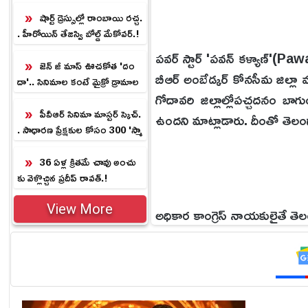
న్స్‌మెంట్.!
షార్ట్ డ్రెస్సుల్లో రాంబాయి రచ్చ.
. హీరోయిన్ తేజస్వి బోల్డ్ మేకోవర్.!
పవర్ స్టార్ 'పవన్ కళ్యాణ్'(
జెన్ జీ మాస్ ఊచకోత 'దం
బీఆర్‌ అంబేడ్కర్‌ కోనసీమ జి
దా'.. సినిమాల కంటే మైక్రో డ్రామాల
గోదావరి జిల్లాల్లోపచ్చదనం బాగు
ను తీయడమే కష్టం.!
పీవీఆర్ సినిమా మాస్టర్ స్కెచ్.
ఉందని మాట్లాడారు. దీంతో తెలంగ
. సాధారణ ప్రేక్షకుల కోసం 300 'స్మా
ర్ట్ సినిమా' స్క్రీన్లు.!
36 ఏళ్ల క్రిత‌మే చావు అంచు
కు వెళ్లొచ్చిన ప్ర‌దీప్ రావ‌త్‌.!
View More
అధికార కాంగ్రెస్ నాయకులైతే తె
ఆడనివ్వమని ఖరాకండిగా చెప్
ఇవ్వలేదు.ఒక వేళ మాట్లాడితే 
మాట్లాడతాడనే ఆసక్తి అందరిలో 