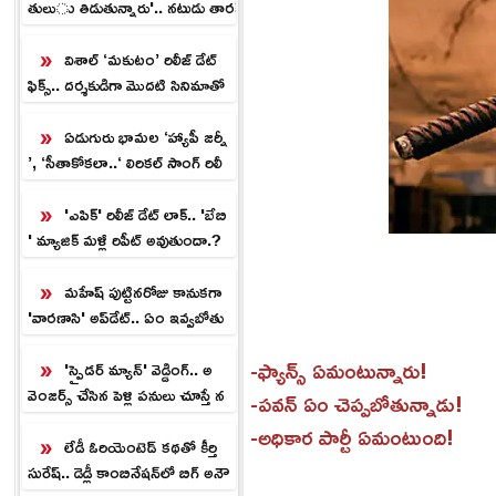
తులు తిడుతున్నారు'.. నటుడు తారక్
పొన్నప్ప ఆవేద‌న‌.!
విశాల్ ‘మకుటం’ రిలీజ్ డేట్
ఫిక్స్.. దర్శకుడిగా మొదటి సినిమాతో
నే సంచలనం.!
ఏడుగురు భామల ‘హ్యాపీ జర్నీ
’, ‘సీతాకోకలా..‘ లిరికల్ సాంగ్ రిలీ
జ్.!
'ఎపిక్' రిలీజ్ డేట్ లాక్.. 'బేబి
' మ్యాజిక్ మళ్లీ రిపీట్ అవుతుందా.?
మహేష్ పుట్టినరోజు కానుకగా
'వారణాసి' అప్‌డేట్.. ఏం ఇవ్వ‌బోతు
న్నారో తెలుసా.?
-ఫ్యాన్స్ ఏమంటున్నారు!
'స్పైడర్‌ మ్యాన్‌' వెడ్డింగ్.. అ
వెంజర్స్ చేసిన పెళ్లి పనులు చూస్తే న
-పవన్ ఏం చెప్పబోతున్నాడు!
వ్వు ఆగదు.!
-అధికార పార్టీ ఏమంటుంది!
లేడీ ఓరియెంటెడ్ కథతో కీర్తి
సురేష్‌.. డెడ్లీ కాంబినేషన్‌లో బిగ్ అనౌ