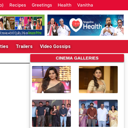
o)
Recipes
Greetings
Health
Vanitha
ties
Trailers
Video Gossips
CINEMA GALLERIES