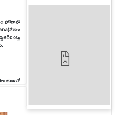
ిఎం హోదాలో
gana)నేతలు
టితగిలినట్లు
ు.
 తెలంగాణాలో
ర్తి వివరణ
కళ్యాణ్ ఏం