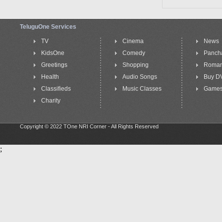
TeluguOne Services
TV
Cinema
News
KidsOne
Comedy
Panch
Greetings
Shopping
Roma
Health
Audio Songs
Buy D
Classifieds
Music Classes
Game
Charity
Copyright © 2022 TOne NRI Corner - All Rights Reserved
;