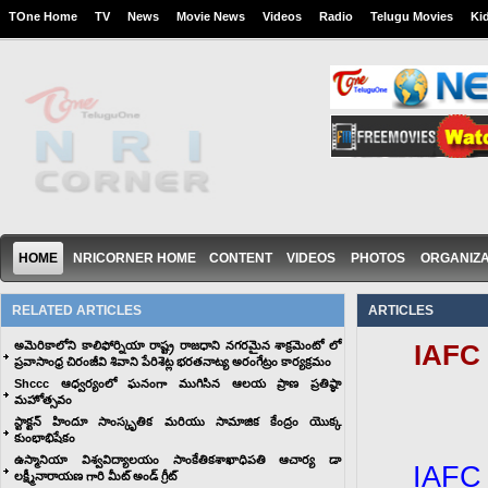
TOne Home
TV
News
Movie News
Videos
Radio
Telugu Movies
Ki
HOME
NRICORNER HOME
CONTENT
VIDEOS
PHOTOS
ORGANIZA
RELATED ARTICLES
ARTICLES
అమెరికాలోని కాలిఫోర్నియా రాష్ట్ర రాజధాని నగరమైన శాక్రమెంటో లో
IAFC 
ప్రవాసాంధ్ర చిరంజీవి శివాని పేరిశెట్ల భరతనాట్య అరంగేట్రం కార్యక్రమం
Shccc ఆధ్వర్యంలో ఘనంగా ముగిసిన ఆలయ ప్రాణ ప్రతిష్ఠా
మహోత్సవం
స్టాక్టన్ హిందూ సాంస్కృతిక మరియు సామాజిక కేంద్రం యొక్క
కుంభాభిషేకం
ఉస్మానియా విశ్వవిద్యాలయం సాంకేతికశాఖాధిపతి ఆచార్య డా
IAFC 
లక్ష్మీనారాయణ గారి మీట్ అండ్ గ్రీట్