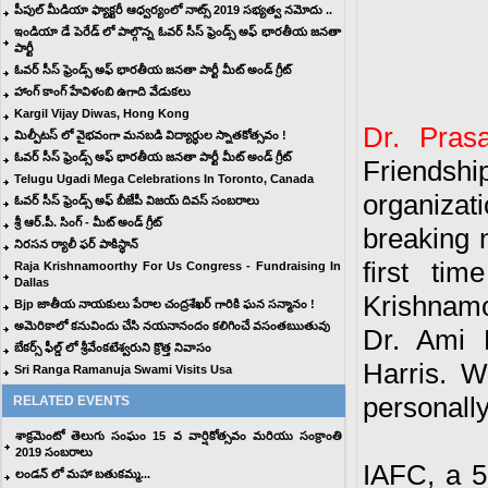
పీపుల్ మీడియా ఫ్యాక్టరీ ఆధ్వర్యంలో నాట్స్ 2019 సభ్యత్వ నమోదు ..
ఇండియా డే పెరేడ్ లో పాల్గొన్న ఓవర్ సీస్ ఫ్రెండ్స్ అఫ్ భారతీయ జనతా
పార్టీ
ఓవర్ సీస్ ఫ్రెండ్స్ అఫ్ భారతీయ జనతా పార్టీ మీట్ అండ్ గ్రీట్
హాంగ్ కాంగ్ హేవిళంబి ఉగాది వేడుకలు
Kargil Vijay Diwas, Hong Kong
Dr. Pras
మిల్పీటస్ లో వైభవంగా మనబడి విద్యార్ధుల స్నాతకోత్సవం !
ఓవర్ సీస్ ఫ్రెండ్స్ అఫ్ భారతీయ జనతా పార్టీ మీట్ అండ్ గ్రీట్
Friendsh
Telugu Ugadi Mega Celebrations In Toronto, Canada
organizati
ఓవర్ సీస్ ఫ్రెండ్స్ అఫ్ బీజేపీ విజయ్ దివస్ సంబరాలు
శ్రీ ఆర్.పీ. సింగ్ - మీట్ అండ్ గ్రీట్
breaking 
నిరసన ర్యాలీ ఫర్ పాకిస్థాన్
first ti
Raja Krishnamoorthy For Us Congress - Fundraising In
Dallas
Krishnamo
Bjp జాతీయ నాయకులు పేరాల చంద్రశేఖర్ గారికి ఘన సన్మానం !
అమెరికాలో కనువిందు చేసి నయనానందం కలిగించే వసంతఋతువు
Dr. Ami 
బేకర్స్ ఫీల్డ్ లో శ్రీవేంకటేశ్వరుని క్రొత్త నివాసం
Harris. W
Sri Ranga Ramanuja Swami Visits Usa
personally 
RELATED EVENTS
శాక్రమెంటో తెలుగు సంఘం 15 వ వార్షికోత్సవం మరియు సంక్రాంతి
2019 సంబరాలు
IAFC, a 5
లండన్ లో మహా బతుకమ్మ...