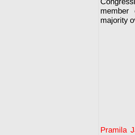
Congressio
member 
majority o
Pramila J