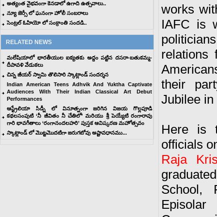
అత్యంత వైభవంగా కెనడాలో ఉగాది ఉత్సవాలు..
works wit
న్యూ జెర్సీ లో ఘనంగా హోలీ సంబరాలు
IAFC is w
సెంట్రల్ ఓహియో లో సంక్రాంతి సందడి..
politicia
RELATED NEWS
relations
మలేషియాలో భారతీయుల ఐక్యతకు అద్దం పట్టిన దసరా-బతుకమ్మ-
దీపావళి వేడుకలు
Americans
చిన్న జీయర్ స్వామి తొలిసారి స్కాట్లాండ్ సందర్శన
their par
Indian American Teens Adhvik And Yuktha Captivate
Audiences With Their Indian Classical Art Debut
Jubilee in
Performances
ఆస్ట్రేలియా సిడ్నీ లో వినూత్నంగా జరిగిన విజయ గొల్లపూడి
కథల‌సంపుటి ‘నీ జీవితం నీ చేతిలో’ మరియు శ్రీ పెయ్యేటి రంగారావు
గారి భావగీతాలు ‘రంగానందలహరి’ పుస్తక ఆవిష్కరణ మహోత్సవం
Here is t
స్కాట్లాండ్ లో మొట్టమొదటిగా జరుగబోవు అష్టావధానము...
officials 
Raja Kri
graduate
School, 
Episolar