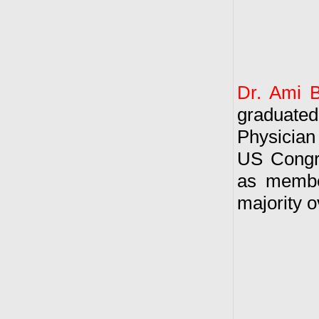
Dr. Ami B
graduate
Physician
US Congres
as membe
majority o