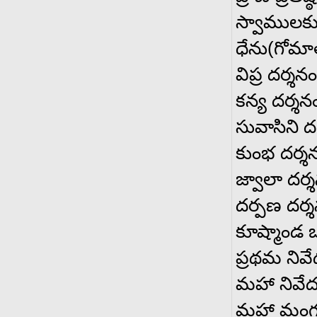
స్వాములక
ధేను(గోమా
విప్ర దర్శనం
కన్య దర్శన
సువాసిని ద
కుంభ దర్శ
జ్వాలా దర్
దర్పణ దర్
కూష్మాండ 
ప్రథమ నివ
మహా నివే
మహా మంగ