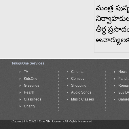
మంత్ర పుష్
నిర్వాహకు
తీర్థ ప్రసాద
ఆచార్యులక
TeluguOne Services
TV
Cinema
News
KidsOne
Comedy
Panch
Greetings
Shopping
Roma
Health
Audio Songs
Buy D
Classifieds
Music Classes
Game
Charity
Copyright © 2022 TOne NRI Corner - All Rights Reserved