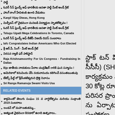
పార్టీ
ఓవర్ సీస్ ఫ్రెండ్స్ అఫ్ భారతీయ జనతా పార్టీ మీట్ అండ్ గ్రీట్
హాంగ్ కాంగ్ హేవిళంబి ఉగాది వేడుకలు
Kargil Vijay Diwas, Hong Kong
మిల్పీటస్ లో వైభవంగా మనబడి విద్యార్ధుల స్నాతకోత్సవం !
ఓవర్ సీస్ ఫ్రెండ్స్ అఫ్ భారతీయ జనతా పార్టీ మీట్ అండ్ గ్రీట్
Telugu Ugadi Mega Celebrations In Toronto, Canada
ఓవర్ సీస్ ఫ్రెండ్స్ అఫ్ బీజేపీ విజయ్ దివస్ సంబరాలు
Iafc Congratulates Indian Americans Who Got Elected
శ్రీ ఆర్.పీ. సింగ్ - మీట్ అండ్ గ్రీట్
నిరసన ర్యాలీ ఫర్ పాకిస్థాన్
స్టాక్ టన
Raja Krishnamoorthy For Us Congress - Fundraising In
Dallas
సీసీసీ) (S
Bjp జాతీయ నాయకులు పేరాల చంద్రశేఖర్ గారికి ఘన సన్మానం !
అమెరికాలో కనువిందు చేసి నయనానందం కలిగించే వసంతఋతువు
కార్యక్రమ
బేకర్స్ ఫీల్డ్ లో శ్రీవేంకటేశ్వరుని క్రొత్త నివాసం
Sri Ranga Ramanuja Swami Visits Usa
30 కోట్ల 
RELATED EVENTS
పరిసర ప్ర
శాక్రమెంటో తెలుగు సంఘం 15 వ వార్షికోత్సవం మరియు సంక్రాంతి
2019 సంబరాలు
ను ఏర్పాట
లండన్ లో మహా బతుకమ్మ...
సంప్రోక్ష
అత్యంత వైభవంగా కెనడాలో ఉగాది ఉత్సవాలు..