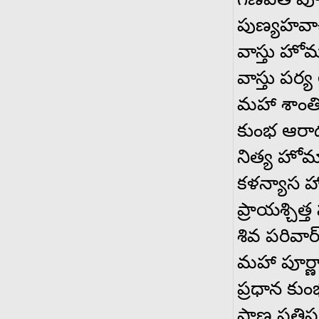
పుణ్యహవ
వాస్తు హో
వాస్తు పర్య
మహా శాంతి
కుంభ ఆర
నిత్య హో
కళన్యాస 
ప్రాయశ్చిత
శివ పరివా
మహా పూర్ణ
ప్రధాన కు
ప్రాణ ప్రతి