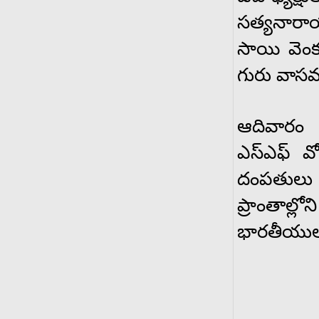
సత్యనారాయ
సాయి వెంకట
గురు వాసమ్
ఆదివారం 
ఎస్ఎఫ్ వో
దంపతులు వి
ప్రాంతాల్ల
భారతీయులు