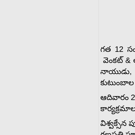
గత 12 సం
వెంకట్ & ల
నాయుడు, ఫ
కుటుంబాల
ఆదివారం 2
కార్యక్రమా
విశ్వక్సేన
గణపతి ప