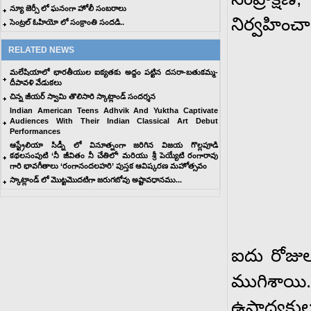
న్యూ జెర్సీ లో ఘనంగా హోలీ సంబరాలు
నిర్వహించ
సెంట్రల్ ఓహియో లో సంక్రాంతి సందడి..
RELATED NEWS
మలేషియాలో భారతీయుల ఐక్యతకు అద్దం పట్టిన దసరా-బతుకమ్మ-
దీపావళి వేడుకలు
చిన్న జీయర్ స్వామి తొలిసారి స్కాట్లాండ్ సందర్శన
Indian American Teens Adhvik And Yuktha Captivate
Audiences With Their Indian Classical Art Debut
Performances
ఆస్ట్రేలియా సిడ్నీ లో వినూత్నంగా జరిగిన విజయ గొల్లపూడి
కథల‌సంపుటి ‘నీ జీవితం నీ చేతిలో’ మరియు శ్రీ పెయ్యేటి రంగారావు
గారి భావగీతాలు ‘రంగానందలహరి’ పుస్తక ఆవిష్కరణ మహోత్సవం
స్కాట్లాండ్ లో మొట్టమొదటిగా జరుగబోవు అష్టావధానము...
ఐదు రోజుల 
ముగిశాయ
ఉపాధ్యక్ష