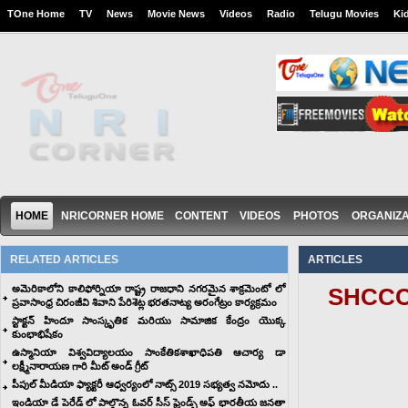
TOne Home
TV
News
Movie News
Videos
Radio
Telugu Movies
Ki
HOME
NRICORNER HOME
CONTENT
VIDEOS
PHOTOS
ORGANIZA
RELATED ARTICLES
ARTICLES
అమెరికాలోని కాలిఫోర్నియా రాష్ట్ర రాజధాని నగరమైన శాక్రమెంటో లో
SHCCC ఆ
ప్రవాసాంధ్ర చిరంజీవి శివాని పేరిశెట్ల భరతనాట్య అరంగేట్రం కార్యక్రమం
స్టాక్టన్ హిందూ సాంస్కృతిక మరియు సామాజిక కేంద్రం యొక్క
కుంభాభిషేకం
ఉస్మానియా విశ్వవిద్యాలయం సాంకేతికశాఖాధిపతి ఆచార్య డా
లక్ష్మీనారాయణ గారి మీట్ అండ్ గ్రీట్
పీపుల్ మీడియా ఫ్యాక్టరీ ఆధ్వర్యంలో నాట్స్ 2019 సభ్యత్వ నమోదు ..
ఇండియా డే పెరేడ్ లో పాల్గొన్న ఓవర్ సీస్ ఫ్రెండ్స్ అఫ్ భారతీయ జనతా