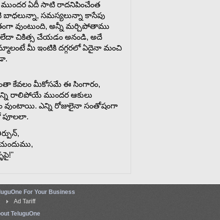
ముందర
ఏదీ
సాటి
రాదనిపించేంత
బాధలున్నా, సమస్యలున్నా కాసేపు
ంతంగా వుంటుంది, అన్నీ మర్చిపోతాము
 లేదా చికిత్స చేయడం అనండి, అదే
లంటే మీ ఇంటికి దగ్గరలో ఏదైనా మంచి
డా.
ంతా
కేవలం
మీకోసమే
ఈ
సింగారం
,
్ని
రాలిపోయే
ముందర
ఆకులు
ం వుంటాయి. ఎన్ని రోజులైనా సంతోషంగా
ో
పూలలా.
ీర్పున్
,
చుందుము
,
్ళపై
!"
luguOne For Your Business
Ad Tariff
out TeluguOne