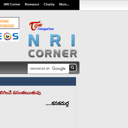
NRI Corner
Romance
Charity
More...
కలిగించే వసంతఋతువు
....కనకదుర్గ