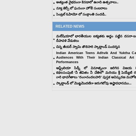
అత్యంత వైభవంగా కెనడాలో ఉగాది ఉత్సవాలు..
న్యూ జెర్సీ లో ఘనంగా హోలీ సంబరాలు
సెంట్రల్ ఓహియో లో సంక్రాంతి సందడి..
RELATED NEWS
మలేషియాలో భారతీయుల ఐక్యతకు అద్దం పట్టిన దసరా-బ
దీపావళి వేడుకలు
చిన్న జీయర్ స్వామి తొలిసారి స్కాట్లాండ్ సందర్శన
Indian American Teens Adhvik And Yuktha Cap
Audiences With Their Indian Classical Art
Performances
ఆస్ట్రేలియా సిడ్నీ లో వినూత్నంగా జరిగిన విజయ గొ
కథల‌సంపుటి ‘నీ జీవితం నీ చేతిలో’ మరియు శ్రీ పెయ్యేటి 
గారి భావగీతాలు ‘రంగానందలహరి’ పుస్తక ఆవిష్కరణ మహోత
స్కాట్లాండ్ లో మొట్టమొదటిగా జరుగబోవు అష్టావధానము...