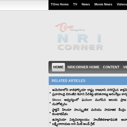
TOne Home
TV
News
Movie News
Videos
HOME
NRICORNER HOME
CONTENT
V
RELATED ARTICLES
అమెరికాలోని కాలిఫోర్నియా రాష్ట్ర రాజధాని నగరమైన శాక్ర
ప్రవాసాంధ్ర చిరంజీవి శివాని పేరిశెట్ల భరతనాట్య అరంగేట్రం కార
Shccc ఆధ్వర్యంలో ఘనంగా ముగిసిన ఆలయ ప్రాణ ప్ర
మహోత్సవం
స్టాక్టన్ హిందూ సాంస్కృతిక మరియు సామాజిక కేంద్ర
కుంభాభిషేకం
ఉస్మానియా విశ్వవిద్యాలయం సాంకేతికశాఖాధిపతి ఆచ
లక్ష్మీనారాయణ గారి మీట్ అండ్ గ్రీట్