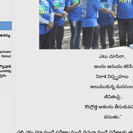
తుకమ్మ-
tivate
ఎటు
చూసినా
,
 Debut
అందం
ఆనందం
కలిసి
ల్లపూడి
రంగారావు
్సవం
నిరాశ
నిస్పృహలు
అలుముకున్న
మనసుల
జీవితంపై
,
కొంగ్రొత్త
ఆశలను
తీసుకువచ్
వసంతం
.
"
చలి ఎక్కువగా వుండే ప్రదేశాల నుండి వెచ్చగా వుండే ప్రదేశాలకు తర