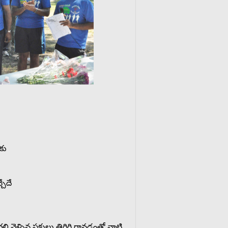
కు
చేదే
లి వెళ్ళిన పక్షులు తిరిగి రావడంతో వాటి