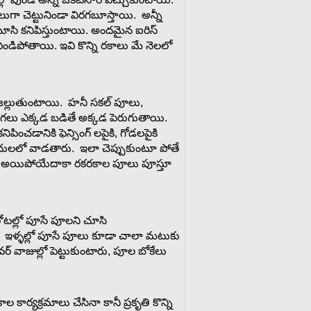
ులుగా చెట్టునిండా విరగబూస్తాయి. అన్నీ
బూసి కనిపిస్తుంటాయి. అందమైన ఐరిస్
 ఎండిపోతాయి. ఇవి కొన్ని రకాలు మే నెలలో
దజల్లుతుంటాయి. హనీ సకల్ పూలు,
గలు ఎక్కడ బడితే అక్కడ పెరుగుతాయి.
చడానికి ఫెన్సింగ్ లపైకి, గోడలపైకి
మందులలో వాడతారు. ఇలా చెప్పుకుంటూ పోతే
 అయిపోయేదాకా రకరకాల పూలు పూస్తూ
 తోటల్లో పూసే పూలని చూసి
ారు. ఇళ్ళల్లో పూసే పూలు కూడా చాలా మటుకు
 ఫ్లవర్ వాజుల్లో పెట్టుకుంటారు, పూల బోకేలు
కాల
కార్యక్రమాలు
చేసినా
కానీ
ప్రకృతి
కొన్ని