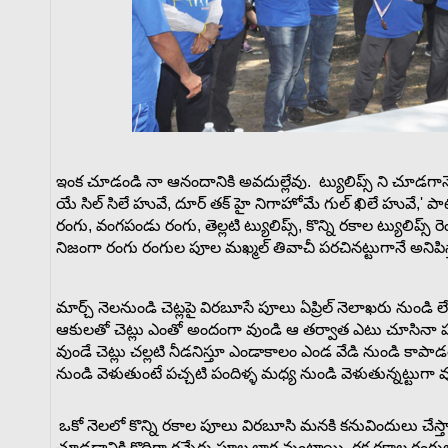
ఇంక చూడండి నా ఆనందానికి అవదుల్లేవు. ట్యులిప్స్ ని చూడగానే మ
యే సిల్ సిలే హువే, దూర్ తక్ హై నిగాహోమే గుల్ ఖిలే హువే,' పాట గ
రంగు, వంగపండు రంగు, తెల్లటి ట్యులిప్స్, కొన్ని రకాల ట్యులిప
నిజంగా రంగు రంగుల పూల మఖ్మల్ తివాచీ పరచినట్టుగానే అనిపి
మార్చ్ నెలనుండి చెట్లపై విరబూసే పూలు ఏప్రిల్ నెలాఖరు నుండి లే ల
ఆకులతో చెట్లు ఎంతో అందంగా వుండి ఆ తర్వాత ఎటు చూసినా పచ్చ
వుండే చెట్లు చల్లటి నీడనిస్తూ ఎండాకాలం ఎండ వేడి నుండి కాపా
నుండి వెళుతుంటే పచ్చటి పందిళ్ళ మధ్య నుండి వెళుతున్నట్టుగా 
ఒకో నెలలో కొన్ని రకాల పూలు విరబూసి మనకి కనువిందులు చే
చూడడానికి కొద్దిగా గన్నేరు పూల లాగ వుంటాయి, రక రకాల రంగుల్