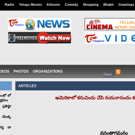
Radio
Telugu Movies
Kidsone
Comedy
Shopping
Bhakti
Greetings
IDEOS
PHOTOS
ORGANIZATIONS
|
Share
ARTICLES
మెంటో లో
అమెరికాలో కనువిందు చేసి నయనానందం 
్యక్రమం
తిష్ఠా
ం యొక్క
ార్య డా
వసంతాగమనం