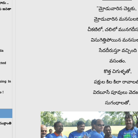
ోదు ..
"మ్రోడువారిన చెట్లకు
తీయ జనతా
మ్రోడువారిన
మనసులక
చీకటిలో
,
చలిలో
మునగదీసు
విసుగెత్తిపోయిన
మనసు
సేదదీరుస్తూ
వచ్చింది
da
వసంతం
.
cted
కొత్త
చిగుళ్ళతో
,
పక్షుల కిల కిలా రావాలత
sing In
విరబూసే
పూవులు వెదజల
ం !
సుగంధాలతో
,
క్రాంతి