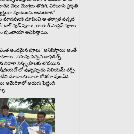
ిన చెట్లు మొగ్గలు తొడిగి, విరబూసి ప్రకృతి
ట్టుగా వుంటుంది. అమెరికాలో
 మానవులకి చూపించి ఆ తర్వాత పచ్చటి
యాస్, డాగ్ వుడ్ పూలు, రాయల్ ఎంప్రెస్ పూలు
దం వుంటాయా అనిపిస్తాయి.
, ఎంత అందమైన పూలు,' అనిపిస్తాయి అంతే
ంటాయి. పసుపు పచ్చని డాఫడిల్స్,
ైన నిరాశా నిస్పృహలకు లోనయిన
మీడియట్ లో వున్నప్పుడు విలియమ్ వర్డ్స్
ి వాటిని చూడాలని చాలా కోరికగా వుండేది.
 అమెరికాలో అడుగు పెట్టింది
్స్.