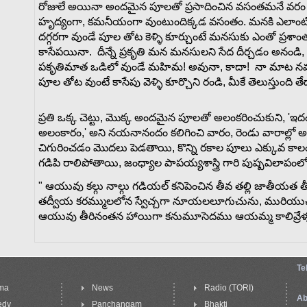
రోజులే
అయినా
అందమైన
పూలతో
ప్రసాదించిన
వసంతమనే
వరం
హృద్యంగా
,
కమనీయంగా
వుంటుందిక్కడ
వసంతం
.
మనకి ఎలాంటి 
దగ్గరగా వుండే పూల తోట కెళ్ళి కూర్చుంటే మనసుకు ఎంతో ప్రశా
కాసేపయినా. దీన్నే ప్రకృతి మన మనసులని సేద దీర్చడం అనండి,
పకృతిమాత ఒడిలో వుండే మహిమ! అవునా, కాదా! నా మాట నమ్మా
పూల తోట వుంటే కాసేపు వెళ్ళి కూర్చొని రండి, మీకే తెలుస్తుంది తే
ప్రతి
ఒక్క
చెట్టు
,
మొక్క
అందమైన
పూలతో
అలంకరించుకుని
, '
ఇద
అలంకారం
,'
అని
నయనానందం
కలిగించి
వారం
,
రెండు వారాల్లో
అన
చిగురించడం
మొదలు
పెడతాయి, కొన్ని రకాల పూలు ఎక్కువ కాల
గడిపి రాలిపోతాయి, జంధ్యాల
పాపయ్యశాస్త్రి
గారి
పుష్పవిలాపంల
"
ఆయువు
కల్గు
నాల్గు
గడియల్
కనిపెంచిన
తీవ
తల్లి
జాతీయత
త
తద్వీయ
కరమ్ములలోన
స్వేచ్చగా
నూయలలూగుచును
,
మురియు
ఆయువు
తీరినంతన
హాయిగా
కనుమూసెదము
ఆయమ్మ
కాలివ్రేళ
Te
ma
News
Radio (TORI)
Ab
edy
Panchangam
Bhakti