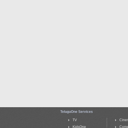
TeluguOne Services
TV
Cine
KidsOne
Com