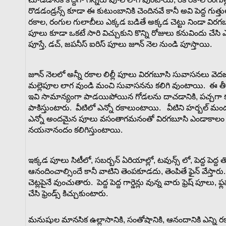
రొడడండ్రన్స్ కూడా ఈ కుటుంబానికి చెందినవే కానీ అవి పెద్ద గుత్త
రకాల, రంగుల గులాబీలు ఎక్కడ బడితే అక్కడ చెట్టు నిండా విరగ
పూలు కూడా ఒకటే సారి విచ్చుకుని కొన్ని రోజులు కనువిందు చేసి
పూస్తే, డచ్, జపనీస్ ఐరిస్ పూలు జూన్ నెల నుండి పూస్తాయి.
జూన్ నెలలో అన్నీ రకాల లిల్లీ పూలు విరగబూసి సువాసనలు వె
మల్లెపూల లాగ వుండి మంచి సువాసనను కలిగి వుంటాయి. ఈ తీ
ఇవి సామాన్యంగా పాడయిపోయిన గోడలను దాచడానికి, పచ్చగా కనిపిం
పాకిస్తుంటారు. వీటిలో ఎన్నో రకాలుంటాయి. వీటిని హర్బల్ 
ఎన్నో అందమైన పూలు వసంతాగమనంతో విరగబూసి ఎండాకాలం
నయనానందం కలిగిస్తుంటాయి.
ఇక్కడ పూలు సిటీలో, సబర్బన్ ఏరియాల్లో, టవున్స్ లో, పెద్ద పెద్ద
ఆనందించాల్సిందే కానీ వాటిని తెంపకూడదు, తెంపితే ఫైన్ వేస్త
చెట్లపైనే వుంచుతారు. పెద్ద పెద్ద గార్డెన్లు వున్న వారు ఫ్రెష్ పూలు,
చేసి ఫ్రెండ్స్ కిచ్చుకుంటారు.
మనుషుల
మానసిక
ఉల్లాసానికి
,
సంతోషానికి
,
ఆనందానికి
ఎన్ని
ర