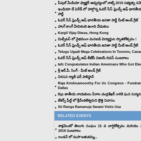
పీపుల్ మీడియా ఫ్యాక్టరీ ఆధ్వర్యంలో నాట్స్ 2019 సభ్యత్వ నమ
ఇండియా డే పెరేడ్ లో పాల్గొన్న ఓవర్ సీస్ ఫ్రెండ్స్ అఫ్ భార
పార్టీ
ఓవర్ సీస్ ఫ్రెండ్స్ అఫ్ భారతీయ జనతా పార్టీ మీట్ అండ్ గ్రీట్
హాంగ్ కాంగ్ హేవిళంబి ఉగాది వేడుకలు
Kargil Vijay Diwas, Hong Kong
మిల్పీటస్ లో వైభవంగా మనబడి విద్యార్ధుల స్నాతకోత్సవం !
ఓవర్ సీస్ ఫ్రెండ్స్ అఫ్ భారతీయ జనతా పార్టీ మీట్ అండ్ గ్రీట్
Telugu Ugadi Mega Celebrations In Toronto, Cana
ఓవర్ సీస్ ఫ్రెండ్స్ అఫ్ బీజేపీ విజయ్ దివస్ సంబరాలు
Iafc Congratulates Indian Americans Who Got Ele
శ్రీ ఆర్.పీ. సింగ్ - మీట్ అండ్ గ్రీట్
నిరసన ర్యాలీ ఫర్ పాకిస్థాన్
Raja Krishnamoorthy For Us Congress - Fundrai
Dallas
Bjp జాతీయ నాయకులు పేరాల చంద్రశేఖర్ గారికి ఘన సన్మాన
బేకర్స్ ఫీల్డ్ లో శ్రీవేంకటేశ్వరుని క్రొత్త నివాసం
Sri Ranga Ramanuja Swami Visits Usa
RELATED EVENTS
శాక్రమెంటో తెలుగు సంఘం 15 వ వార్షికోత్సవం మరియు సం
2019 సంబరాలు
లండన్ లో మహా బతుకమ్మ...