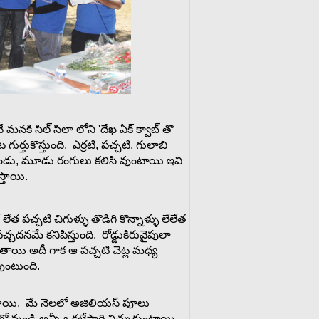
నకి సిల్ సిలా లోని 'దేఖ ఏక్ క్వాబ్ తొ
ుర్తుకొస్తుంది. ఎర్రటి, పచ్చటి, గులాబి
్స్ రెండు, మూడు రంగులు కలిసి వుంటాయి ఇవి
స్తాయి.
ేత పచ్చటి చిగుళ్ళు తొడిగి కొన్నాళ్ళు లేలేత
దనమే కనిపిస్తుంది. రోడ్డుకిరువైపులా
డతాయి అదీ గాక ఆ పచ్చటి చెట్ల మధ్య
వుంటుంది.
స్తాయి. మే నెలలో అజిలియస్ పూలు
లో వుండి అన్నీ ఒకటేసారి విచ్చుకుంటాయి.