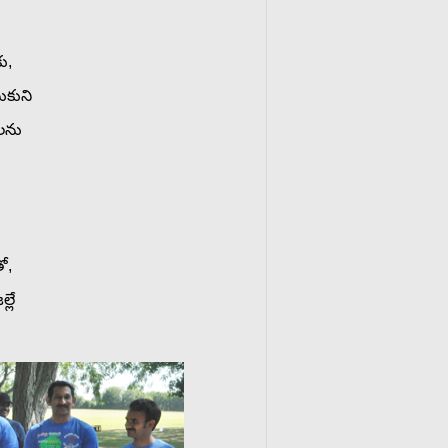
,
ు
,
కుని
లను
ో,
్లే