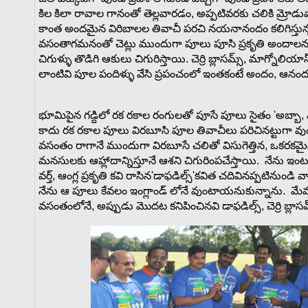
కిల కిలా రావాల గానంతో తెల్లవారడం, అప్పటివరకు చలికి మ్రోడువార
కాంత అందమైన విరిబాలల తివాచీ పరచి నయనానందం కలిగిస్తున్న
వసంతాగమనంతో చెట్లు ముందుగా పూలు పూసి ప్రకృతి అందాలను
చిగుళ్ళు తొడిగి ఆకులు చిగురిస్తాయి. చెర్రి బ్లాసమ్స్, మాగ్నోలి
లాంటివి పూల పందిళ్ళు వేసి ప్రపంచంలో ఇంతకంటే అందం, ఆనం
భూమిపైన గడ్దిలో రక రకాల రంగులతో పూసే పూలు సైతం 'అబ్బా
కాదు రక రకాల పూలు విరబూసి పూల తివాచీలు పరిచినట్టుగా వు
వసంతం రాగానే ముందుగా విరబూసే చలితో విసుగెత్తిన, ఒకరకమ
మనసులకు ఆహ్లాదాన్నిస్తూనే ఆశని చిగురింపచేస్తాయి. నేను ఇంటర్
వర్త్, ఆంగ్ల ప్రకృతి కవి రాసిన'డాఫడిల్స్'కవిత చదివినప్పటినుండ
నేను ఆ పూలు కేవలం ఇంగ్లాండ్ లోనే వుంటాయనుకున్నాను. మేము
వసంతంలోనే, అప్పుడు మొదట కనిపించినవి డాఫడిల్స్, చెర్రి బ్లాసమ