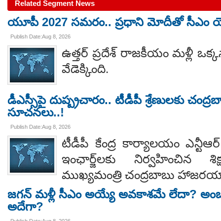
Related Segment News
యూపీ 2027 సమరం.. ప్రధాని మోదీతో సీఎం యో
Publish Date:Aug 8, 2026
ఉత్తర్ ప్రదేశ్ రాజకీయం మళ్లీ ఒక్క
వేడెక్కింది.
డీఎస్సీపై దుష్ప్రచారం.. టీడీపీ శ్రేణులకు చంద్ర
సూచనలు..!
Publish Date:Aug 8, 2026
టీడీపీ కేంద్ర కార్యాలయం ఎన్టీ
ఇంఛార్జ్‌లకు నిర్వహించిన శ
ముఖ్యమంత్రి చంద్రబాబు హాజరయ్
జగన్ మళ్లీ సీఎం అయ్యే అవకాశమే లేదా? అంబ
అదేగా?