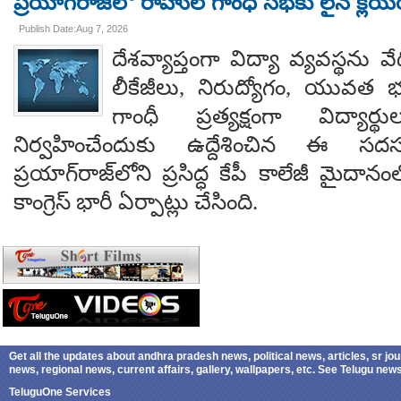
ప్రయాగ్‌రాజ్‌లో రాహుల్ గాంధీ సభకు లైన్ క్లియర
Publish Date:Aug 7, 2026
దేశవ్యాప్తంగా విద్యా వ్యవస్థను వేధి
లీకేజీలు, నిరుద్యోగం, యువత భవ
గాంధీ ప్రత్యక్షంగా విద్యార
నిర్వహించేందుకు ఉద్దేశించిన ఈ స
ప్రయాగ్‌రాజ్‌లోని ప్రసిద్ధ కేపీ కాలేజీ మైదాన
కాంగ్రెస్ భారీ ఏర్పాట్లు చేసింది.
Get all the updates about andhra pradesh news, political news, articles, sr jo
news, regional news, current affairs, gallery, wallpapers, etc. See Telugu ne
TeluguOne Services