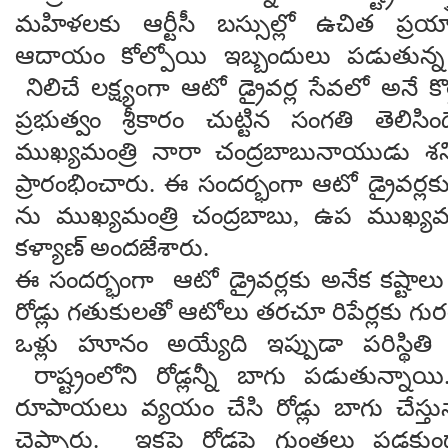
మహిళలకు ఆర్టీసీ బస్సుల్లో ఉచిత ప్రయ
ఆదాయం కోల్పోయి ఇబ్బందులు పడుతున్న డ
నిలిచే లక్ష్యంగా ఆటో డ్రైవర్ల సేవలో అనే కొత
ప్రభుత్వం శ్రీకారం చుట్టిన సంగతి తెలి
ముఖ్యమంత్రి నారా చంద్రబాబునాయుడు శ
ప్రారంభించారు. ఈ సందర్భంగా ఆటో డ్రైవర్లకు 
ను ముఖ్యమంత్రి చంద్రబాబు, ఉప ముఖ్యమ
కళ్యాణ్ అందజేశారు.
ఈ సందర్భంగా ఆటో డ్రైవర్లకు అనేక కష్టాల
రోడ్లు గతుకులతో ఆటోలు తరచూ రిపేర్లకు గురయ్
ఒళ్లు హూనం అయ్యేది ఇప్పుడా పరిస్థిత
రాష్ట్రంలోని రోడ్లన్నీ బాగు పడుతున్నాయ
రూపాయలు వ్యయం చేసి రోడ్లు బాగు చేస్తు
చెప్పారు. ఇకపై రోడ్లపై గుంతలు పడకు