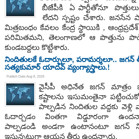
బీజేపీకి ఏ పార్టీతోనూ పొత్తుల
లేదని స్పష్టం చేశారు. జనసేన ప
మిత్రబంధం కేవలం కేంద్ర స్థాయికి , ఆంధ్రప్రదేశ్
పరిమితమని, తెలంగాణలో ఆ పొత్తును పొడిగిం
కుండబద్దలు కొట్టేశారు.
నిందితులకే ఓదార్పులూ, పరామర్శలూ.. జగన్ తీ
సత్యకుమార్ యాదవ్ వ్యంగ్యాస్త్రాలు.!
Publish Date:Aug 8, 2026
వైసీపీ అధినేత జగన్ మాత్రం 
కష్టాలను ఇసుమంతైనా పట్టించుక
పాల్పడిన నిందితుల వద్దకు వెళ్లి వ
ఓదార్చడం వింతగా విడ్డూరంగా ఉందన్
పాల్పడండి అండగా ఉంటానంటూ జగన్ ని
ఇస్తున్నట్లుగా ఆయన తీరు ఉందన్నారు.