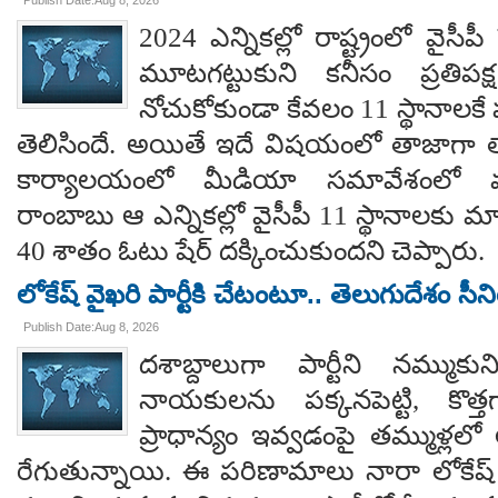
Publish Date:Aug 8, 2026
2024 ఎన్నికల్లో రాష్ట్రంలో వైస
మూటగట్టుకుని కనీసం ప్రతిప
నోచుకోకుండా కేవలం 11 స్థానాలక
తెలిసిందే. అయితే ఇదే విషయంలో తాజాగా తాడేప
కార్యాలయంలో మీడియా సమావేశంలో మ
రాంబాబు ఆ ఎన్నికల్లో వైసీపీ 11 స్థానాలకు 
40 శాతం ఓటు షేర్ దక్కించుకుందని చెప్పారు.
లోకేష్ వైఖరి పార్టీకి చేటంటూ.. తెలుగుదేశం సీ
Publish Date:Aug 8, 2026
దశాబ్దాలుగా పార్టీని నమ్ముక
నాయకులను పక్కనపెట్టి, కొత్త
ప్రాధాన్యం ఇవ్వడంపై తమ్ముళ్లలో
రేగుతున్నాయి. ఈ పరిణామాలు నారా లోకేష్