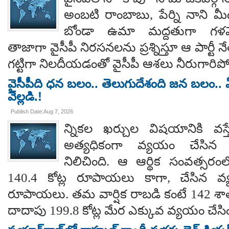
అంబటి రాంబాబు, పేర్ని నాని మ
బోండా ఉమా మద్దతుగా గళమెత
తాజాగా వైసీపీ నిరసనలను ప్రశ్నిస్తూ ఆ పార్ట
గట్టిగా నిలదీయడంతో వైసీపీ ఆశలు నీరుగార
వైసీపీది ధన బలం.. తెలుగుదేశంది జన బలం.. ఏ
వెల్లడి.!
Publish Date:Aug 7, 2026
న్నికల ఖర్చుల విషయానికి వస్త
అత్యధికంగా వ్యయం చేసిన ప్
నిలిచింది. ఆ ఆర్థిక సంవత్సర
140.4 కోట్ల రూపాయలు కాగా, చేసిన వ్
రూపాయలు. తమ వార్షిక రాబడి కంటే 142 శ
దాదాపు 199.8 కోట్ల మేర ఎక్కువ వ్యయం చేసిం