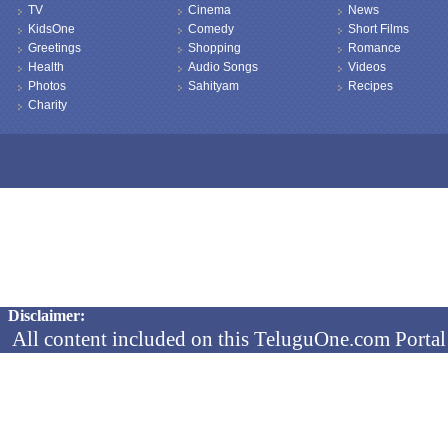
TV
Cinema
News
KidsOne
Comedy
Short Films
Greetings
Shopping
Romance
Health
Audio Songs
Videos
Photos
Sahityam
Recipes
Charity
Copyright © 2026 TeluguOne NEWS - All Rights Reserved
Disclaimer:
All content included on this TeluguOne.com Portal 
audio clips, is the property of ObjectOne Informati
by copyright laws. The collection, arrangement and 
channels is the exclusive property of ObjectOne In
protected copyright laws.