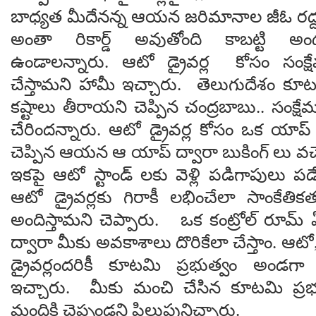
బాధ్యత మీదేనన్న ఆయన జరిమానాల జీఓ రద్దు చ
అంతా రికార్డ్ అవుతోంది కాబట్టి అంద
ఉండాలన్నారు. ఆటో డ్రైవర్ల కోసం సంక్షే
చేస్తామని హామీ ఇచ్చారు. తెలుగుదేశం కూ
కష్టాలు తీరాయని చెప్పిన చంద్రబాబు.. సంక్షే
చేరిందన్నారు. ఆటో డ్రైవర్ల కోసం ఒక యాప
చెప్పిన ఆయన ఆ యాప్ ద్వారా బుకింగ్ లు వచ్చ
ఇకపై ఆటో స్టాండ్ లకు వెళ్లి పడిగాపులు 
ఆటో డ్రైవర్లకు గిరాకీ లభించేలా సాంకేత
అందిస్తామని చెప్పారు. ఒక కంట్రోల్ రూమ్ 
ద్వారా మీకు అవకాశాలు దొరికేలా చేస్తాం. ఆటో, మ
డ్రైవర్లందరికీ కూటమి ప్రభుత్వం అండగ
ఇచ్చారు. మీకు మంచి చేసిన కూటమి ప్రభు
మందికి చెప్పండని పిలుపునిచ్చారు.