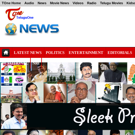
TOne Home
Audio
News
Movie News
Videos
Radio
Telugu Movies
Kids
LATEST NEWS
POLITICS
ENTERTAINMENT
EDITORIALS
DEVOTIONAL
NRI