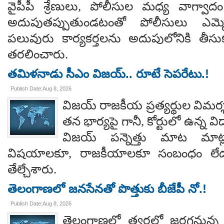
వైపీపీ శ్రేణులు, పోలీసుల మధ్య వాగ్వాదం జ
అదుపుతప్పుతుండటంతో పోలీసులు ఎమ్మ
పలువురు కార్యకర్తలను అదుపులోనికి తీసు
తరలించారు.
తమిళనాడు సీఎం విజయ్.. రూటే సెపరేటు.!
Publish Date:Aug 8, 2026
విజయ్ రాజకీయ ప్రత్యర్థుల విమర్
తన భార్యపై గానీ, కోర్టులో ఉన్న విడ
విజయ్ పన్నెత్తు మాట మాట్లా
విషయాలకూ, రాజకీయాలకూ సంబంధం లేదన
తేల్చేశారు.
తెలంగాణలో జనసేనతో పొత్తుకు బీజేపీ నో.!
Publish Date:Aug 8, 2026
తెలంగాణలో త్వరలో జరగనున్న స