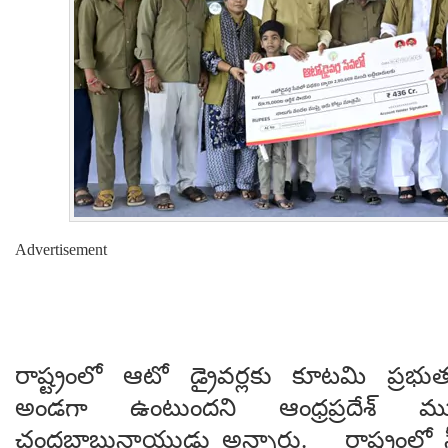
Advertisement
రాష్ట్రంలో ఆటో డ్రైవర్లకు కూటమి ప్రభుత
అండగా ఉంటుందని ఆంధ్రప్రదేశ్ ము
చంద్రబాబునాయుడు అన్నారు. రాష్ట్రంలో స్త్ర