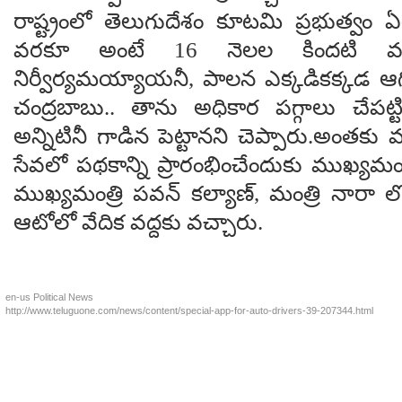
రాష్ట్రంలో తెలుగుదేశం కూటమి ప్రభుత్వం 
వరకూ అంటే 16 నెలల కిందటి వరకూ
నిర్వీర్యమయ్యాయనీ, పాలన ఎక్కడికక్కడ ఆగ
చంద్రబాబు.. తాను అధికార పగ్గాలు చేపట్
అన్నిటినీ గాడిన పెట్టానని చెప్పారు.అంతకు 
సేవలో పథకాన్ని ప్రారంభించేందుకు ముఖ్యమం
ముఖ్యమంత్రి పవన్ కల్యాణ్, మంత్రి నారా లో
ఆటోలో వేదిక వద్దకు వచ్చారు.
en-us
Political News
http://www.teluguone.com/news/content/special-app-for-auto-drivers-39-207344.html