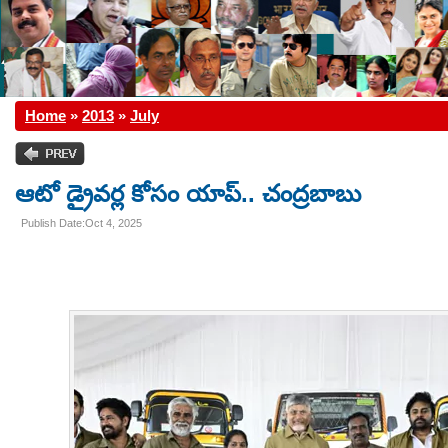
Home
»
2013
»
July
ఆటో డ్రైవర్ల కోసం యాప్.. చంద్రబాబు
Publish Date:Oct 4, 2025