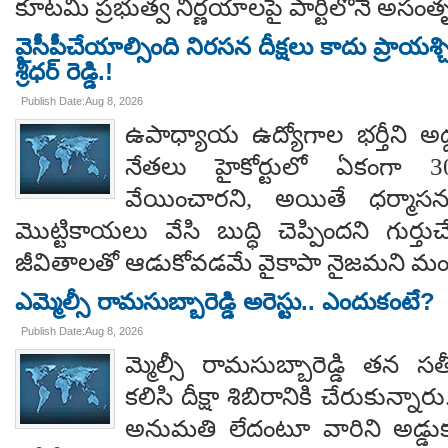
కూటమి ప్రభుత్వ నిర్ణయాలపై పార్టీలోనే అసంతృప్
వైసీపీచేయాల్సింది నిరసన దీక్షలు కాదు ప్రాయశ్చిత్
శ్రీధర్ రెడ్డి.!
Publish Date:Aug 8, 2026
ఉపాధ్యాయ ఉద్యోగాల భర్తీని అడ్
నేతలు హైకోర్టులో ఏకంగా 30
వేయించారని, అయితే ధర్మాసనం
మొట్టికాయలు వేసి బుద్ధి చెప్పిందని గుర్తుచ
జీవితాలతో ఆడుకోవడమే వైకాపా నైజమని మండ
ఎమ్మెల్సీ రామసుబ్బారెడ్డి అరెస్టు.. ఎందుకంటే?
Publish Date:Aug 8, 2026
మ్మెల్సీ రామసుబ్బారెడ్డి తన 
కలిసి దీక్షా శిబిరానికి చేరుకున్న
అనుమతి లేదంటూ వారిని అడ్డు