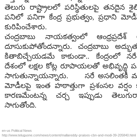
తెలుగు రాష్ట్రాలలో పరిస్థితులపై తనదైన శై
పనిలో పనిగా కేంద్ర ప్రభుత్వం, ప్రధాని మో
కురిపించేశారు.
చంద్రబాబు నాయకత్వంలో ఆంధ్రప్రదేశ్ 
దూసుకుపోతోందన్నారు. చంద్రబాబు అద్భు
కితాబిచ్చేయడమే కాకుండా.. కేంద్రంలో నర
దేశంలో లక్షల కోట్ల రూపాయలతో అభివృద్ధి పన
సాగుతున్నాయన్నారు. సరే అసలింతకీ మల్లా
మోడీలపై ఇంత హఠాత్తుగా ప్రశంసల వర్షం 
కారణమేంటన్న చర్చ ఇప్పుడు తెలుగురాష
సాగుతోంది.
en-us
Political News
http://www.teluguone.com/news/content/mallareddy-praises-cbn-and-modi-39-205840.html