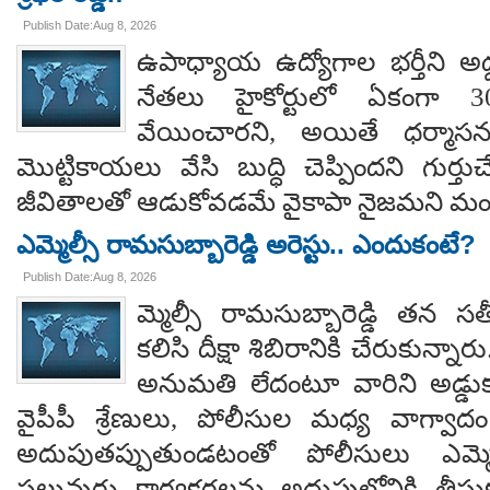
Publish Date:Aug 8, 2026
ఉపాధ్యాయ ఉద్యోగాల భర్తీని అడ్
నేతలు హైకోర్టులో ఏకంగా 30
వేయించారని, అయితే ధర్మాసనం
మొట్టికాయలు వేసి బుద్ధి చెప్పిందని గుర్తుచ
జీవితాలతో ఆడుకోవడమే వైకాపా నైజమని మండ
ఎమ్మెల్సీ రామసుబ్బారెడ్డి అరెస్టు.. ఎందుకంటే?
Publish Date:Aug 8, 2026
మ్మెల్సీ రామసుబ్బారెడ్డి తన 
కలిసి దీక్షా శిబిరానికి చేరుకున్న
అనుమతి లేదంటూ వారిని అడ్డు
వైపీపీ శ్రేణులు, పోలీసుల మధ్య వాగ్వాదం జ
అదుపుతప్పుతుండటంతో పోలీసులు ఎమ్మ
పలువురు కార్యకర్తలను అదుపులోనికి తీసు