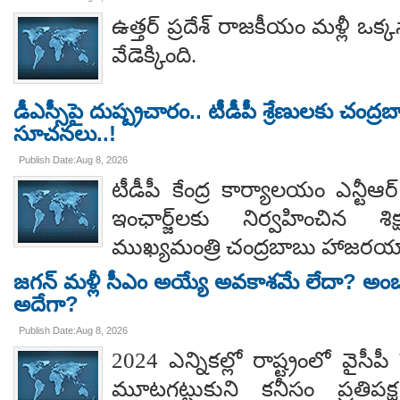
ఉత్తర్ ప్రదేశ్ రాజకీయం మళ్లీ ఒక్క
వేడెక్కింది.
డీఎస్సీపై దుష్ప్రచారం.. టీడీపీ శ్రేణులకు చంద్ర
సూచనలు..!
Publish Date:Aug 8, 2026
టీడీపీ కేంద్ర కార్యాలయం ఎన్టీ
ఇంఛార్జ్‌లకు నిర్వహించిన శ
ముఖ్యమంత్రి చంద్రబాబు హాజరయ్
జగన్ మళ్లీ సీఎం అయ్యే అవకాశమే లేదా? అంబ
అదేగా?
Publish Date:Aug 8, 2026
2024 ఎన్నికల్లో రాష్ట్రంలో వైస
మూటగట్టుకుని కనీసం ప్రతిప