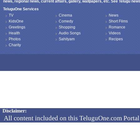
news, regional news, current affairs, gallery, wallpapers, etc. See Telugu ne
TeluguOne Services
TV
Cinema
News
KidsOne
Comedy
Short Films
Greetings
Shopping
Romance
Health
Audio Songs
Videos
Photos
Sahityam
Recipes
Charity
Copyright © 2026 TeluguOne NEWS - All Rights Reserved
Disclaimer:
All content included on this TeluguOne.com Portal 
audio clips, is the property of ObjectOne Informati
by copyright laws. The collection, arrangement and 