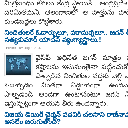
మిత్రబంధం కేవలం కేంద్ర స్థాయికి , ఆంధ్రప్రదేశ్
పరిమితమని, తెలంగాణలో ఆ పొత్తును పొడిగిం
కుండబద్దలు కొట్టేశారు.
నిందితులకే ఓదార్పులూ, పరామర్శలూ.. జగన్ తీ
సత్యకుమార్ యాదవ్ వ్యంగ్యాస్త్రాలు.!
Publish Date:Aug 8, 2026
వైసీపీ అధినేత జగన్ మాత్రం 
కష్టాలను ఇసుమంతైనా పట్టించుక
పాల్పడిన నిందితుల వద్దకు వెళ్లి వ
ఓదార్చడం వింతగా విడ్డూరంగా ఉందన్
పాల్పడండి అండగా ఉంటానంటూ జగన్ ని
ఇస్తున్నట్లుగా ఆయన తీరు ఉందన్నారు.
విజయ డెయిరీ చైర్మన్ పదవికి చలసాని రాజీనా
అసలేం జరుగుతోంది?