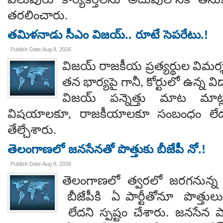
తరలించారు.
తమిళనాడు సీఎం విజయ్.. రూటే సెపరేటు.!
Publish Date:Aug 8, 2026
విజయ్ రాజకీయ ప్రత్యర్థుల విమర్
తన భార్యపై గానీ, కోర్టులో ఉన్న విడ
విజయ్ పన్నెత్తు మాట మాట్లా
విషయాలకూ, రాజకీయాలకూ సంబంధం లేదన
తేల్చేశారు.
తెలంగాణలో జనసేనతో పొత్తుకు బీజేపీ నో.!
Publish Date:Aug 8, 2026
తెలంగాణలో త్వరలో జరగనున్న స
బీజేపీకి ఏ పార్టీతోనూ పొత్తుల
లేదని స్పష్టం చేశారు. జనసేన ప