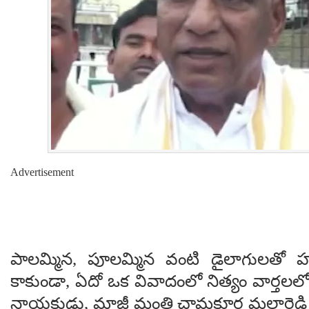
Advertisement
పాలమ్మిన, పూలమ్మిన వంటి డైలాగులతో హ
కాకుండా, ఏదో ఒక వివాదంలో నిత్యం వార్తలలో
నాయకుడు, మాజీ మంత్రి చామకూర మల్లారెడ్డి త