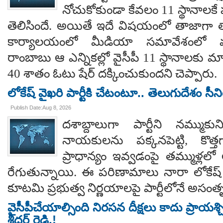
నోచుకోకుండా కేవలం 11 స్థానాలక
తెలిసిందే. అయితే ఇదే విషయంలో తాజాగా తాడేప
కార్యాలయంలో మీడియా సమావేశంలో మ
రాంబాబు ఆ ఎన్నికల్లో వైసీపీ 11 స్థానాలకు 
40 శాతం ఓటు షేర్ దక్కించుకుందని చెప్పారు.
లోకేష్ వైఖరి పార్టీకి చేటంటూ.. తెలుగుదేశం సీ
Publish Date:Aug 8, 2026
దశాబ్దాలుగా పార్టీని నమ్ముక
నాయకులను పక్కనపెట్టి, కొత్త
ప్రాధాన్యం ఇవ్వడంపై తమ్ముళ్లలో
రేగుతున్నాయి. ఈ పరిణామాలు నారా లోకేష్
కూటమి ప్రభుత్వ నిర్ణయాలపై పార్టీలోనే అసంతృప్
వైసీపీచేయాల్సింది నిరసన దీక్షలు కాదు ప్రాయశ్చిత్
శ్రీధర్ రెడ్డి.!