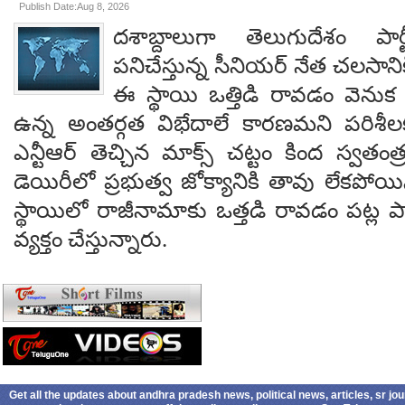
Publish Date:Aug 8, 2026
దశాబ్దాలుగా తెలుగుదేశం పార్
పనిచేస్తున్న సీనియర్ నేత చలసానిక
ఈ స్థాయి ఒత్తిడి రావడం వెనుక కృష
ఉన్న అంతర్గత విభేదాలే కారణమని పరిశీల
ఎన్టీఆర్ తెచ్చిన మాక్స్ చట్టం కింద స్వతంత
డెయిరీలో ప్రభుత్వ జోక్యానికి తావు లేకపో
స్థాయిలో రాజీనామాకు ఒత్తడి రావడం పట్ల ప
వ్యక్తం చేస్తున్నారు.
Get all the updates about andhra pradesh news, political news, articles, sr jo