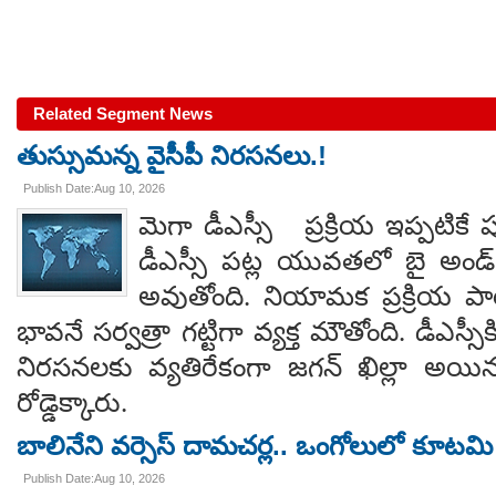
Related Segment News
తుస్సుమన్న వైసీపీ నిరసనలు.!
Publish Date:Aug 10, 2026
మెగా డీఎస్సీ ప్రక్రియ ఇప్పటికే ప
డీఎస్సీ పట్ల యువతలో బై అండ్ లా
అవుతోంది. నియామక ప్రక్రియ ప
భావనే సర్వత్రా గట్టిగా వ్యక్త మౌతోంది. డీఎస్సీ
నిరసనలకు వ్యతిరేకంగా జగన్ ఖిల్లా 
రోడ్డెక్కారు.
బాలినేని వర్సెస్ దామచర్ల.. ఒంగోలులో కూటమి ప
Publish Date:Aug 10, 2026