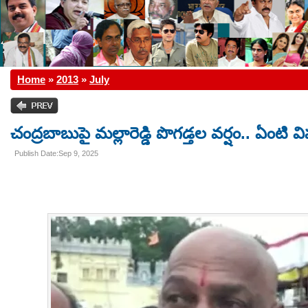
Home
»
2013
»
July
చంద్రబాబుపై మల్లారెడ్డి పొగడ్తల వర్షం.. ఏంట
Publish Date:Sep 9, 2025