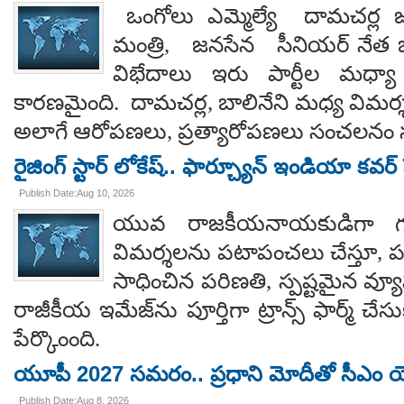
ఒంగోలు ఎమ్మెల్యే దామచర్ల జన
మంత్రి, జనసేన సీనియర్ నేత బాలిన
విభేదాలు ఇరు పార్టీల మధ్య
కారణమైంది. దామచర్ల, బాలినేని మధ్య విమర్శల
అలాగే ఆరోపణలు, ప్రత్యారోపణలు సంచలనం సృష
రైజింగ్ స్టార్ లోకేష్.. ఫార్చ్యూన్ ఇండియా కవర
Publish Date:Aug 10, 2026
యువ రాజకీయనాయకుడిగా గత
విమర్శలను పటాపంచలు చేస్తూ, పర
సాధించిన పరిణతి, స్పష్టమైన 
రాజీకీయ ఇమేజ్‌ను పూర్తిగా ట్రాన్స్ ఫార్మ్ చ
పేర్కొంంది.
యూపీ 2027 సమరం.. ప్రధాని మోదీతో సీఎం యో
Publish Date:Aug 8, 2026