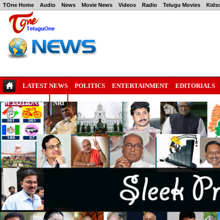
TOne Home
Audio
News
Movie News
Videos
Radio
Telugu Movies
Kids
LATEST NEWS
POLITICS
ENTERTAINMENT
EDITORIALS
DEVOTIONAL
NRI