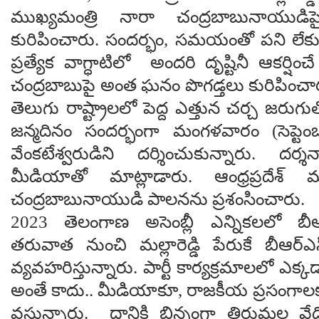
ముఖ్యమంత్రి నారా చంద్రబాబునాయుడిప
కురిపించారు. సందర్భం, సమయంతో పని లేకు
ప్రత్యేక వాగ్ధాటిలో అందరి దృష్టినీ ఆకర్షించే
చంద్రబాబుపై అంత ఘనం పొగడ్తలు కురిపించ
తెలుగు రాష్ట్రాలలో పెద్ద ఎత్తున చర్చ జరుగుతో
జన్మదినం సందర్భంగా మంగళవారం (సెప్ట
వేంకటేశ్వరుడిని దర్శించుకున్నారు. 
మీడియాతో మాట్లాడారు. ఆంధ్రప్రదేశ్ మ
చంద్రబాబునాయుడి పాలనను ప్రశంసించారు.
2023 తెలంగాణ అసెంబ్లీ ఎన్నికలలో 
తరువాత నుంచి మల్లారెడ్డి పేరుకే బీఆర్ఎస్
వ్యవహరిస్తున్నారు. పార్టీ కార్యక్రమాలలో ఎక్
అంతే కాదు.. మీడియాకూ, రాజకీయ ప్రసంగ
వస్తున్నారు. దానికి భిన్నంగా తిరుమల వ