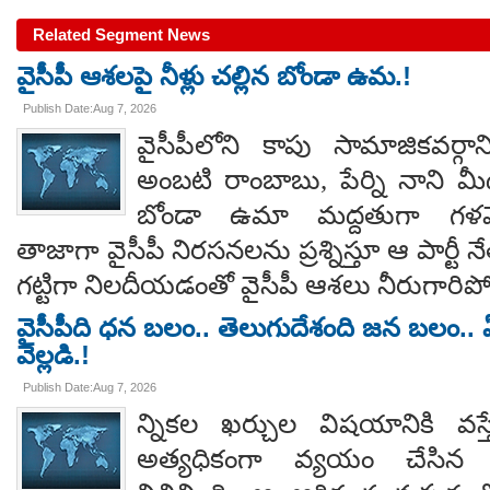
Related Segment News
వైసీపీ ఆశలపై నీళ్లు చల్లిన బోండా ఉమ.!
Publish Date:Aug 7, 2026
వైసీపీలోని కాపు సామాజికవర్గా
అంబటి రాంబాబు, పేర్ని నాని మ
బోండా ఉమా మద్దతుగా గళమెత
తాజాగా వైసీపీ నిరసనలను ప్రశ్నిస్తూ ఆ పార్ట
గట్టిగా నిలదీయడంతో వైసీపీ ఆశలు నీరుగార
వైసీపీది ధన బలం.. తెలుగుదేశంది జన బలం.. ఏ
వెల్లడి.!
Publish Date:Aug 7, 2026
న్నికల ఖర్చుల విషయానికి వస్త
అత్యధికంగా వ్యయం చేసిన ప్