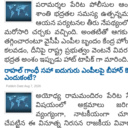
పరామర్శల పేరిట పోలీసుల ఆంక్
శాంతి భద్రతల సమస్య ఉత్పన్నమ
ఆయన పర్యటనల తీరు నేపథ్యంలో
మరోసారి చర్చకు వచ్చింది. అంతటితో ఆగకుం
తగ్గించారంటూ వైసీపీ ఎంపీల బృందం కేంద్ర హో
కలవడం, దీనిపై రాష్ట్ర ప్రభుత్వం వెంటనే వ
భద్రత అంశం ఇప్పుడు హాట్ టాపిక్ గా మారింది
రాహల్ గాంధీ సహా ఐదుగురు ఎంపీలపై బీహార్ కోర
ఎందుకంటే?
Publish Date:Aug 7, 2026
అయోధ్య రామమందిరం పేరిట సే
విషయంలో అక్రమాలు జరిగ
వ్యంగ్యంగా, నాటకీయంగా చూ
చేపట్టిన ఈ వినూత్న నిరసన రాజకీయ వివాదాన