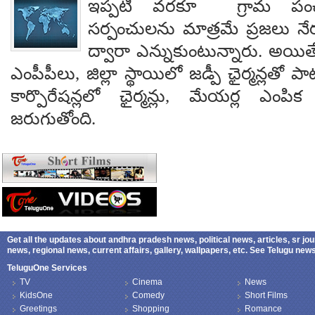
ఇప్పటి వరకూ గ్రామ పంచ
సర్పంచులను మాత్రమే ప్రజలు నేరుగ
ద్వారా ఎన్నుకుంటున్నారు. అయి
ఎంపీపీలు, జిల్లా స్థాయిలో జడ్పీ ఛైర్మన్లతో ప
కార్పొరేషన్లలో ఛైర్మన్లు, మేయర్ల ఎంపిక 
జరుగుతోంది.
Get all the updates about andhra pradesh news, political news, articles, sr jo
news, regional news, current affairs, gallery, wallpapers, etc. See Telugu ne
TeluguOne Services
TV
Cinema
News
KidsOne
Comedy
Short Films
Greetings
Shopping
Romance