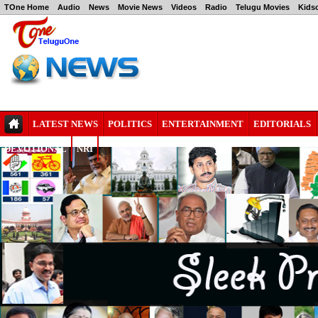
TOne Home
Audio
News
Movie News
Videos
Radio
Telugu Movies
Kids
LATEST NEWS
POLITICS
ENTERTAINMENT
EDITORIALS
DEVOTIONAL
NRI