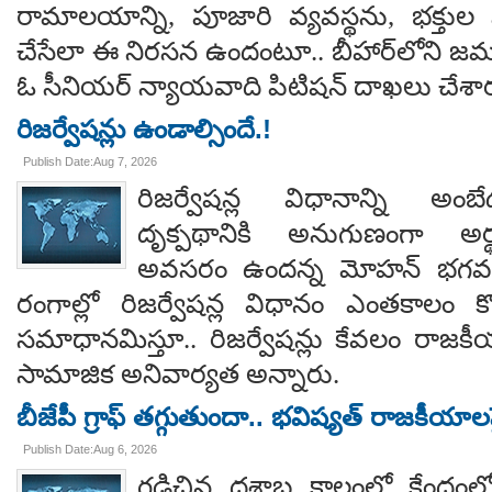
రామాలయాన్ని, పూజారి వ్యవస్థను, భక్తు
చేసేలా ఈ నిరసన ఉందంటూ.. బీహార్‌లోని జమూ
ఓ సీనియర్ న్యాయవాది పిటిషన్ దాఖలు చేశార
రిజర్వేషన్లు ఉండాల్సిందే.!
Publish Date:Aug 7, 2026
రిజర్వేషన్ల విధానాన్ని అం
దృక్పథానికి అనుగుణంగా అర్థ
అవసరం ఉందన్న మోహన్ భగవత్..
రంగాల్లో రిజర్వేషన్ల విధానం ఎంతకాలం కొ
సమాధానమిస్తూ.. రిజర్వేషన్లు కేవలం రాజకీ
సామాజిక అనివార్యత అన్నారు.
బీజేపీ గ్రాఫ్ తగ్గుతుందా.. భవిష్యత్ రాజకీయాలపై
Publish Date:Aug 6, 2026
గడిచిన దశాబ్ద కాలంలో కేంద్రంలో 