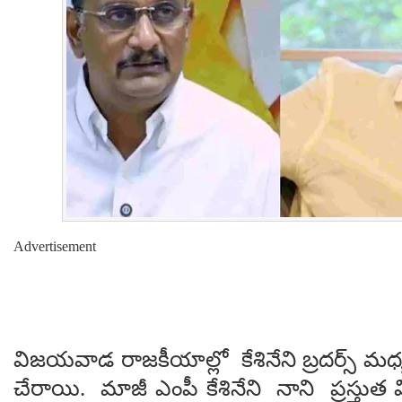
Advertisement
విజయవాడ రాజకీయాల్లో కేశినేని బ్రదర్స్ మధ్య
చేరాయి. మాజీ ఎంపీ కేశినేని నాని ప్రస్తు