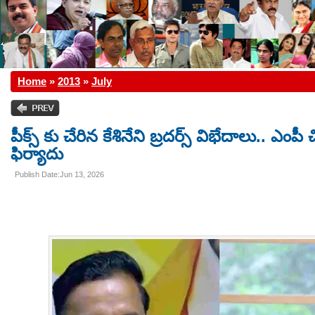
Home
»
2013
»
July
పీక్స్ కు చేరిన కేశినేని బ్రదర్స్ విభేదాలు.. ఎంపీ 
ఫిర్యాదు
Publish Date:Jun 13, 2026