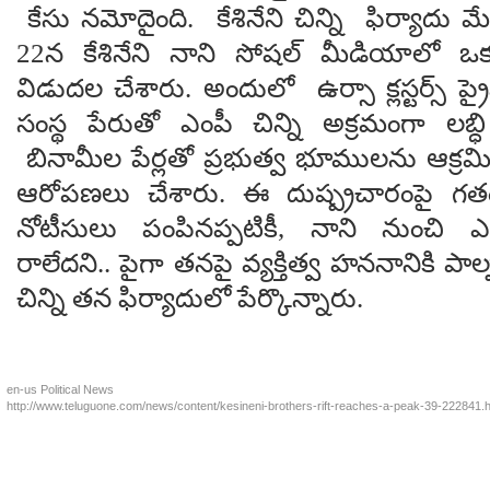
కేసు నమోదైంది. కేశినేని చిన్ని ఫిర్యాదు మే
22న కేశినేని నాని సోషల్ మీడియాలో 
విడుదల చేశారు. అందులో ఉర్సా క్లస్టర్స్ ప్ర
సంస్థ పేరుతో ఎంపీ చిన్ని అక్రమంగా లబ్ధి
బినామీల పేర్లతో ప్రభుత్వ భూములను ఆక్ర
ఆరోపణలు చేశారు. ఈ దుష్ప్రచారంపై గతం
నోటీసులు పంపినప్పటికీ, నాని నుంచి
రాలేదని.. పైగా తనపై వ్యక్తిత్వ హననానికి పా
చిన్ని తన ఫిర్యాదులో పేర్కొన్నారు.
en-us
Political News
http://www.teluguone.com/news/content/kesineni-brothers-rift-reaches-a-peak-39-222841.h