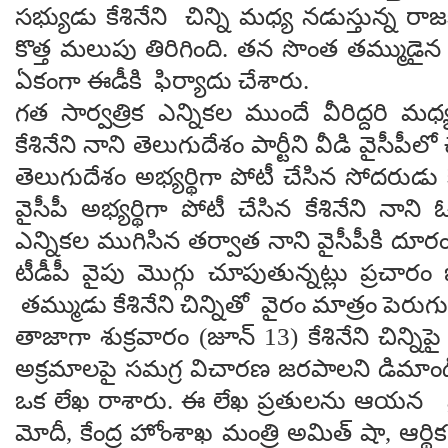
సభ్యుడు కేశినేని చిన్ని మధ్య నడుస్తున్న ర
కొత్త మలుపు తిరిగింది. తన సొంత తమ్ముడైన చిన
ఏకంగా ఈడీకి ఫిర్యాదు చేశారు.
గత సార్వత్రిక ఎన్నికల ముందే వీరిద్దరి మధ్
కేశినేని నాని తెలుగుదేశం పార్టీని వీడి వైసీపీలో
తెలుగుదేశం అభ్యర్థిగా పోటీ చేసిన సోదరుడు కేశ
వైసీపీ అభ్యర్థిగా పోటీ చేసిన కేశినేని నా
ఎన్నికల ముగిసిన తర్వాత నాని వైసీపీకి దూ
టీడీపీ వైపు మొగ్గు చూపుతున్నట్లు ప్రచారం జ
తమ్ముడు కేశినేని చిన్నితో వైరం మాత్రం పెరు
తాజాగా శుక్రవారం (జూన్ 13) కేశినేని చిన్ని
అక్రమాలపై సమగ్ర విచారణ జరపాలని డిమాండ్ 
ఒక లేఖ రాశారు. ఈ లేఖ ప్రతులను ఆయన ప్ర
మోదీ, కేంద్ర హోంశాఖ మంత్రి అమిత్ షా, ఆర్థిక