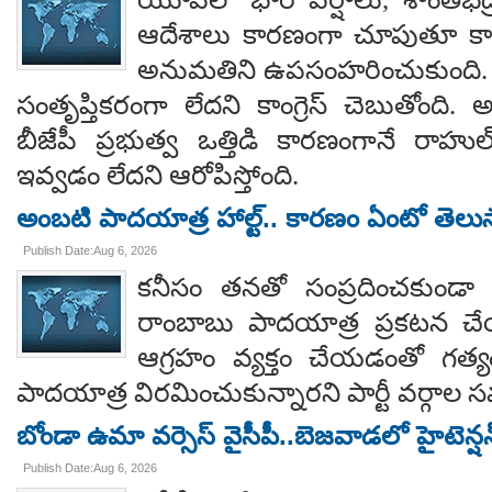
ఆదేశాలు కారణంగా చూపుతూ కాయస
అనుమతిని ఉపసంహరించుకుంది
సంతృప్తికరంగా లేదని కాంగ్రెస్ చెబుతోంది.
బీజేపీ ప్రభుత్వ ఒత్తిడి కారణంగానే రా
ఇవ్వడం లేదని ఆరోపిస్తోంది.
అంబటి పాదయాత్ర హాల్ట్.. కారణం ఏంటో తెలు
Publish Date:Aug 6, 2026
కనీసం తనతో సంప్రదించకుండా 
రాంబాబు పాదయాత్ర ప్రకటన చే
ఆగ్రహం వ్యక్తం చేయడంతో గత్
పాదయాత్ర విరమించుకున్నారని పార్టీ వర్గాల
బోండా ఉమా వర్సెస్ వైసీపీ..బెజవాడలో హైటెన్ష
Publish Date:Aug 6, 2026