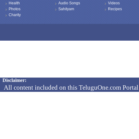
Health
Audio Songs
Videos
Photos
Sahityam
Recipes
Charity
Copyright © 2026 TeluguOne NEWS - All Rights Reserved
Disclaimer:
All content included on this TeluguOne.com Portal 
audio clips, is the property of ObjectOne Informati
by copyright laws. The collection, arrangement and 
channels is the exclusive property of ObjectOne In
protected copyright laws.
You may not copy, reproduce, distribute, p
transmit, or in any other way exploit any