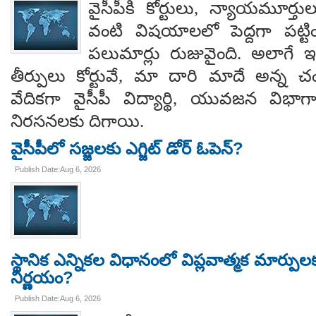
వైసీపీకి కోర్టులు, న్యాయమూర్త
వంటి విషయాలలో పెద్దగా పట్ట
పలుమార్లు రుజువైంది. అలాగే ఇప
తీర్పులు కోర్టువే, మా దారి మాదే అన్
వేదికగా వైసీపీ విద్యార్థి, యువజన విభాగాలు
నిరసనలకు దిగాయి.
వైసీపీలో సజ్జలకు ఎగ్జిట్ డోర్ ఓపెన్?
Publish Date:Aug 6, 2026
స్థానిక ఎన్నికల విధానంలో విప్లవాత్మక మార్పుల
నిర్ణయం?
Publish Date:Aug 6, 2026