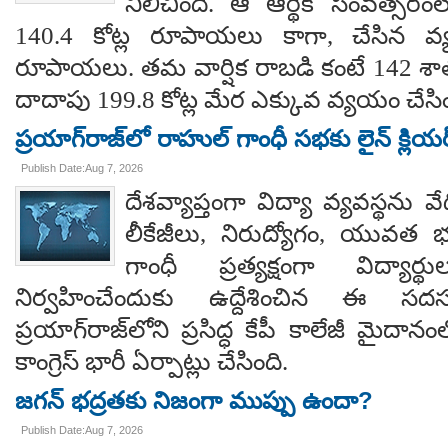
నిలిచింది. ఆ ఆర్థిక సంవత్సర
140.4 కోట్ల రూపాయలు కాగా, చేసిన వ్
రూపాయలు. తమ వార్షిక రాబడి కంటే 142 శ
దాదాపు 199.8 కోట్ల మేర ఎక్కువ వ్యయం చేసిం
ప్రయాగ్‌రాజ్‌లో రాహుల్ గాంధీ సభకు లైన్ క్లియర
Publish Date:Aug 7, 2026
దేశవ్యాప్తంగా విద్యా వ్యవస్థను వేధి
లీకేజీలు, నిరుద్యోగం, యువత భవ
గాంధీ ప్రత్యక్షంగా విద్యార
నిర్వహించేందుకు ఉద్దేశించిన ఈ స
ప్రయాగ్‌రాజ్‌లోని ప్రసిద్ధ కేపీ కాలేజీ మైదాన
కాంగ్రెస్ భారీ ఏర్పాట్లు చేసింది.
జగన్ భద్రతకు నిజంగా ముప్పు ఉందా?
Publish Date:Aug 7, 2026