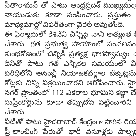
సీతారామన్ తో పాటు ఆంధ్రప్రదేశ్ ముఖ్యమంత
నాయుడుకు కూడా పంపించారు. ప్రస్తుత
మాధ్యమాల్లో విపరీతంగా వైరల్ అవుతోంది.
ఈ ఫిర్యాదులో కేశినేని చిన్నిపై నాని అత్యం
చేశారు. గత ప్రభుత్వ హయాంలో సంచలనం స
కుంభకోణంలో చిన్నికి ప్రత్యక్ష భాగస్వామ్యం 
దీనితో పాటు గత ఎన్నికల సమయంలో వ
పరిధిలోని అసెంబ్లీ నియోజకవర్గాల టిక్కెట్లన
కోట్లకు చిన్ని విక్రయించారని ఆరోపించారు. హై
నగర్ ప్రాంతంలో 112 ఎకరాల భూమిని కబ్జా చ
సుప్రీంకోర్టును కూడా తప్పుదోవ పట్టించారని 
చేశారు.
వీటితో పాటు హైదరాబాద్ కేంద్రంగా సాగిన రియల్ ఎస
ప్రీ-లాంచింగ్ పేరుతో భారీ వసూళ్లకు పాల్పడ్డా