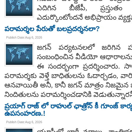
ఎదిగిన బీజేపీ, ప్రస్తుతం 
ఎదుర్కొంటోందనే అభిప్రాయం వ్యక్
పరామర్శల పేరుతో బలప్రదర్శనలా?
Publish Date:Aug 6, 2026
జగన్ పర్యటనలలో జరిగిన
సంబంధించిన వీడియో ఆధారాలన
ఈ సందర్భంగా ప్రదర్శించారు. 
పరామర్శకు వెళ్తే బాధితులను ఓదార్చడం, వా
ఆనవాయితీ అనీ, కానీ జగన్ మాత్రం నిజమైన 
నిందితులను పరామర్శించడానికి వెడుతున్నారన
ప్రయాగ్ రాజ్ లో రాహుల్ ఛాత్రోన్ కీ గూంజ్ కార
ఉపసంహరణ.!
Publish Date:Aug 6, 2026
యూపీలో భారీ వర్షాలు, శాంతిభద్రత