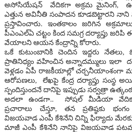
అసోసియేషన్ వేదికగా అక్రమ మైనింగ్, ఉత్
ఎత్తున అవినీతి సంపాదన కూడబెట్టారని నా
ప్రస్తావించారు. ఇంతకాలం జరిగిన అక్రమా
పీఎంఎల్‌ఏ చట్టం కింద సమగ్ర దర్యాప్తు జరిపి ఈ
వేయాలని ఆయన కేంద్రాన్ని కోరారు.
ఒకే కుటుంబానికి చెందిన ఇద్దరు నేతలు,
ప్రాతినిధ్యం వహించిన అన్నాదమ్ములు ఇలా దర్
వెళ్లడం ఏపీ రాజకీయాల్లో చర్చనీయాంశంగా
ఆరోపణలు, లేఖపై కేంద్ర దర్యాప్తు సంస్థ 
స్పందిస్తుందనే దానిపై ఇప్పుడు సర్వత్రా ఉత్కం
అదలా ఉండగా.. సోషల్ మీడియా వేది
ప్రచారాలు చేస్తూ, తన ప్రతిష్ఠకు భంగం 
విజయవాడ ఎంపీ కేశినేని చిన్ని ఫిర్యాదు మ
మాజీ ఎంపీ కేశినేని నానిపై విజయవాడ పటమట 