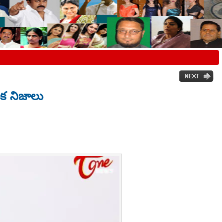
నుక నిజాలు