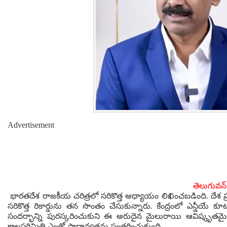
Advertisement
తెలుగువన్ ప
భారతదేశ రాజకీయ చరిత్రలో సరికొత్త అధ్యాయం లిఖించబడింది. దేశ ప్
సరికొత్త రికార్డును తన సొంతం చేసుకున్నారు. కేంద్రంలో ఎన్డీయే 
సందర్భాన్ని పురస్కరించుకుని ఈ అరుదైన మైలురాయి ఆవిష్కృతమ
కాలపరిమితి ఎంతో ప్రాధాన్యతను సంతరించుకుంది.