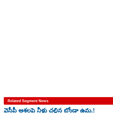
Related Segment News
వైసీపీ ఆశలపై నీళ్లు చల్లిన బోండా ఉమ.!