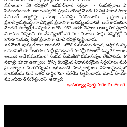
సహజంగా దేశ చరిత్రలో జవహర్‌లాల్ నెహ్రూ 17 సంవత్సరాల పా
సేవలందించారు. అయినప్పటికీ ప్రధాని నరేంద్ర మోడీ 12 ఏళ్ల పాలన రికార
సీనియర్ జర్నలిస్టు, ప్రముఖ ఎనలిస్టు వివరించారు. ప్రస్తుత
ప్రజాస్వామ్యబద్ధంగా ఎన్నికైన ప్రధానిగా అభివర్ణించడానికి అదే కారణమన
మొదటి సార్వత్రిక ఎన్నికలు జరిగే 1952 వరకు నెహ్రూ తాత్కాలిక ప్
విరామం వచ్చింది. ఈ నేపథ్యంలో వరుసగా మూడు సార్లు ఎన్నికల్ల
కొనసాగుతున్న ఏకైక ప్రధానిగా మోదీ చరిత్ర సృష్టించారు.
ఇక మోడీ పుష్కర కాల పాలనలో మౌలిక వసతుల కల్పన, ఆర్థిక సంస్కర
బహుమితీయ పేదరికం (మల్టీ డైమెన్షనల్ పావర్టీ) గతంలో ఉన్న 27 శాతం ను
అయితే అదే సమయంలో సంపద పంపిణీలో సమానత్వం లేకపోవడం, కొన్న
సవాళ్లు కూడా ఉన్నాయి. కొన్ని కీలకమైన విధానపరమైన నిర్ణయాలు మర
ప్రభుత్వాలు మారినప్పుడు ఇటువంటి హెచ్చుతగ్గులు సహజమైనప్పటికీ
నాయకుడు మరే ఇతర పార్టీలోనూ లేరనేది విశ్లేషించారు. మోడీ హయాంలో
ముందుకు తీసుకెళ్తుందని అన్నారు.
ఇంటర్వ్యూ పూర్తి పాఠం ఈ తెలుగువ