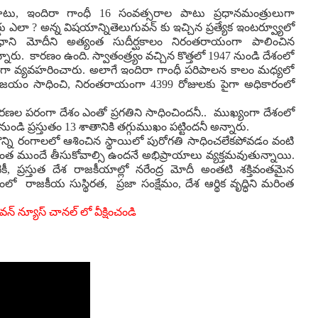
టు, ఇందిరా గాంధీ 16 సంవత్సరాల పాటు ప్రధానమంత్రులుగా
్డు ఎలా ? అన్న విషయాన్నితెలుగువన్ కు ఇచ్చిన ప్రత్యేక ఇంటర్వ్యూలో
 ప్రధాని మోదీని అత్యంత సుదీర్ఘకాలం నిరంతరాయంగా పాలించిన
్నారు. కారణం ఉంది. స్వాతంత్ర్యం వచ్చిన కొత్తలో 1947 నుండి దేశంలో
రధానిగా వ్యవహరించారు. అలాగే ఇందిరా గాంధీ పరిపాలన కాలం మధ్యలో
ో విజయం సాధించి, నిరంతరాయంగా 4399 రోజులకు పైగా అధికారంలో
ణల పరంగా దేశం ఎంతో ప్రగతిని సాధించిందనీ.. ముఖ్యంగా దేశంలో
ండి ప్రస్తుతం 13 శాతానికి తగ్గుముఖం పట్టిందనీ అన్నారు.
ి రంగాలలో ఆశించిన స్థాయిలో పురోగతి సాధించలేకపోవడం వంటి
ింత ముందే తీసుకోవాల్సి ఉందనే అభిప్రాయాలు వ్యక్తమవుతున్నాయి.
, ప్రస్తుత దేశ రాజకీయాల్లో నరేంద్ర మోదీ అంతటి శక్తివంతమైన
 రాజకీయ సుస్థిరత, ప్రజా సంక్షేమం, దేశ ఆర్థిక వృద్ధిని మరింత
న్ న్యూస్ చానల్ లో వీక్షించండి