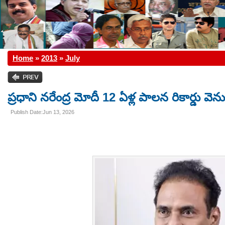
Home
»
2013
»
July
ప్రధాని నరేంద్ర మోదీ 12 ఏళ్ల పాలన రికార్డు వె
Publish Date:Jun 13, 2026