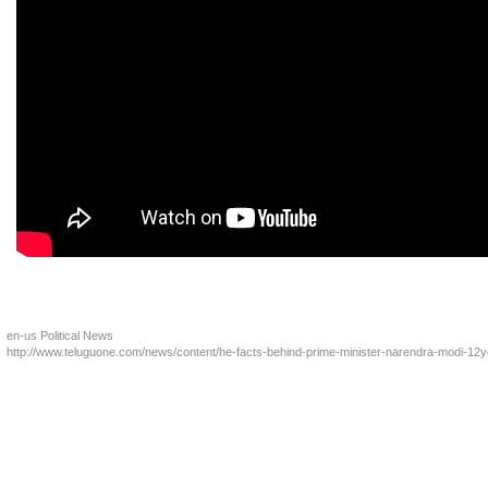
en-us
Political News
http://www.teluguone.com/news/content/he-facts-behind-prime-minister-narendra-modi-12