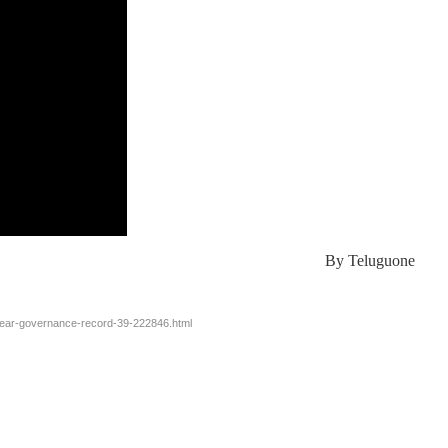
By
Teluguone
year-governance-record-39-222846.html