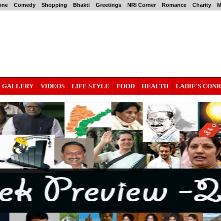
one
Comedy
Shopping
Bhakti
Greetings
NRI Corner
Romance
Charity
M
GALLERY
VIDEOS
LIFE STYLE
FOOD
HEALTH
LADIE'S CON