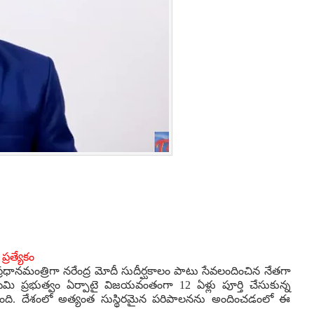
్రత్యేకం
రధానమంత్రిగా నరేంద్ర మోదీ సుదీర్ఘకాలం పాటు సేవలందించిన నేతగా
కూటమి ప్రభుత్వం ఏర్పాటై విజయవంతంగా 12 ఏళ్లు పూర్తి చేసుకున్న
ైంది. దేశంలో అత్యంత సుస్థిరమైన పరిపాలనను అందించడంలో ఈ