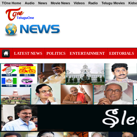
TOne Home
Audio
News
Movie News
Videos
Radio
Telugu Movies
Kids
LATEST NEWS
POLITICS
ENTERTAINMENT
EDITORIALS