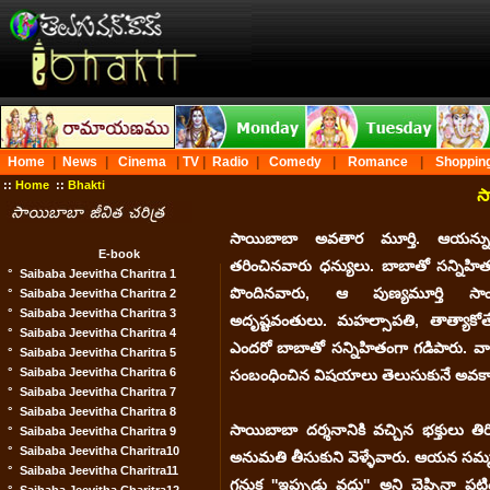
Home
|
News
|
Cinema
|
TV
|
Radio
|
Comedy
|
Romance
|
Shoppin
::
Home
::
Bhakti
స
సాయిబాబా అవతార మూర్తి. ఆయన్ను ప
E-book
తరించినవారు ధన్యులు. బాబాతో సన్నిహి
°
Saibaba Jeevitha Charitra 1
పొందినవారు, ఆ పుణ్యమూర్తి సాం
°
Saibaba Jeevitha Charitra 2
°
Saibaba Jeevitha Charitra 3
అదృష్టవంతులు. మహల్సాపతి, తాత్యాకోత
°
Saibaba Jeevitha Charitra 4
ఎందరో బాబాతో సన్నిహితంగా గడిపారు. వా
°
Saibaba Jeevitha Charitra 5
°
Saibaba Jeevitha Charitra 6
సంబంధించిన విషయాలు తెలుసుకునే అవకాశం
°
Saibaba Jeevitha Charitra 7
°
Saibaba Jeevitha Charitra 8
సాయిబాబా దర్శనానికి వచ్చిన భక్తులు తిర
°
Saibaba Jeevitha Charitra 9
°
Saibaba Jeevitha Charitra10
అనుమతి తీసుకుని వెళ్ళేవారు. ఆయన సమ్మతిస
°
Saibaba Jeevitha Charitra11
గనుక ''ఇప్పుడు వద్దు'' అని చెప్పినా ప