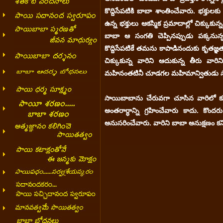
కొద్దిసేపటికి బాబా శాంతించేవారు. భక్తు
ఉన్న భక్తులు ఆకస్మిక ప్రమాదాల్లో చిక్కుకున
బాబా ఆ సంగతి చెప్పినప్పుడు పక్కనున్న
కొద్దిసేపటికే తమను కాపాడినందుకు కృతజ్ఞత
చిక్కుకున్న వారిని ఆదుకున్న తీరు వా
మహినంతటినీ చూడగల మహిమాన్వితుడు 
సాయిబాబాను చేరువగా చూసిన వారిలో క
అంతరార్ధాన్ని గ్రహించేవారు కాదు. కొం
అనుసరించేవారు. వారిని బాబా అనుక్షణం కని