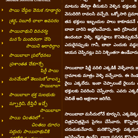
°
Saibaba Jeevitha Charitra12
మాటను తేలిగ్గా తీసుకుని వెళ్ళిన భక్తుల
వెనుదిరిగి రావలసి వచ్చేది. ఒక్కోసారి ప్ర
తన భక్తులు ఇబ్బందుల పాలు కాకూడదనే ఉద్ద
బాబా వారిని అడ్డగించేవారు. అది గ్రహిం
ఉందంటూ వెళ్ళి, కష్టనష్టాలు కొనితెచ్చు
ఎదురైనప్పుడు గానీ, బాబా ఎందుకు వద్దన
ఆయన చెప్పినట్లు విని నిశ్చింతగా ఉండేవారు
సాయిబాబా షిర్డీ వదిలి ఎక్కడికీ వెళ్ళేవారు క
గ్రామాలకు మాత్రం వెళ్ళి వచ్చేవారు. ఈ రెం
రైలు ఎక్కలేదు. ఇంకా చెప్పాలంటే రైలున
భక్తులకు వివరించి చెప్పేవారు. ఎవరు ఎక్
చెబితే అది అక్షరాలా జరిగేది.
సాయిబాబా మసీదులోనే కూర్చుని, ఎక్కడెక్కడ
చిత్రవిచిత్రమైన సైగలు చేసేవారు. కొన్నిసా
చరుచుకునేవారు. మరికొన్నిసార్లు పక్కనున
అనిపించేలా ఉండేవి. బాబా ప్రవర్తన కొన్నిస