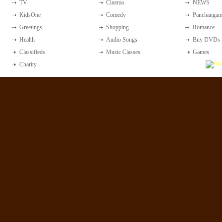
TV
Cinema
NEWS
KidsOne
Comedy
Panchanga
Greetings
Shopping
Romance
Health
Audio Songs
Buy DVDs
Classifieds
Music Classes
Games
Charity