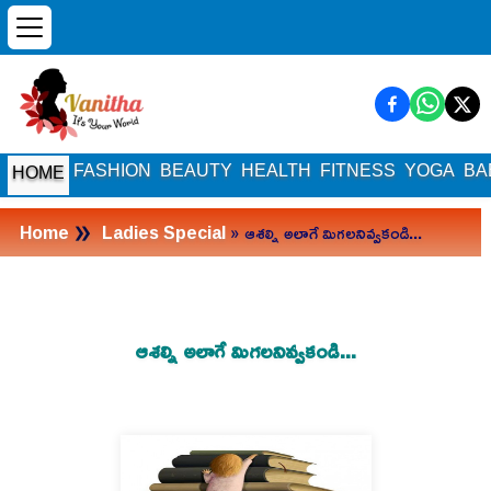
FASHION
BEAUTY
HEALTH
FITNESS
YOGA
BA
HOME
»
Home
Ladies Special
» ఆశల్ని అలాగే మిగలనివ్వకండి...
ఆశల్ని అలాగే మిగలనివ్వకండి...