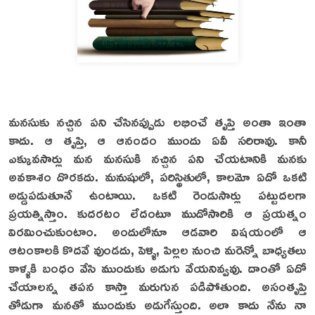
మనసుకు నచ్చిన పని చేసినప్పుడు లభించే తృప్తి అంతా ఇంతా
కాదు. ఆ తృప్తి, ఆ ఆనందం ముందు ఏవీ సరిరావు. కానీ
ఎక్కువసార్లు మన మనసుకి నచ్చిన పని చేయటానికి మనకు
అవకాశం దొరకదు. మనుషులో, పరిస్థితులో, కాలమో ఏదో ఒకటి
అడ్డుపడుతూనే ఉంటాయి. ఒకటి రెండుసార్లు పట్టుదలగా
ప్రయత్నిస్తాం. కుదరటం లేదంటూ ముడోసారికి ఆ ప్రయత్నం
విరమించుకుంటాం. అందులోనూ ఆడవారి విషయంలో ఆ
ఆటంకాలకి కొదవే వుండదు, పెళ్ళి, పిల్లల నుంచి మరెన్నో బాధ్యతలు
కాళ్ళకి బంధం వేసి ముందుకు అడుగు వేయనివ్వవు. దాంతో ఏదో
చేయాలన్న తపన కాస్తా మరుగున పడిపోతుంది. అసంతృప్తి
తోడుగా మనతో ముందుకు అడుగేస్తుంది. అలా కాదు నేను నా