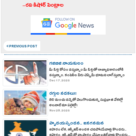
--రవి కిషోర్ పెంట్రాల
PREVIOUS POST
గజిబిజి నాయకులం
మీ ఓట్ల కోసం వస్తున్నాం మీ ఓట్లతో రాజ్యాధికారంలోకి
వస్తున్నాం. కంపెనీల పేరు చెప్పి మీ భూమిని లాగేస్తున్నాం
అభివృద్ధి కావాలంటే? మీ భూములు మాకు ఇవ్వాలె !
Dec 17, 2025
ఉద్యోగాలు కావాలంటే? ఉన్నదంతా ఇచ్చేయాలి..!
రగ్గుల నడకలు!!
తెలి మంచు వన్నెతో వెలుగొందుతున్న సుప్రభాత వేళల్లో
అలనాటి మా పల్లెల్లో!
Nov 29, 2025
హృదయస్పందన.. జనగనమన
ఆహరం లేక, ఆక్సిజన్ అందక చనిపోయేవాళ్లు కొందరు..
ఆహరం, ఆక్సిజన్ తో వ్యాపారం చేస్తూ బ్రతికేవాళ్లు కొందరు...