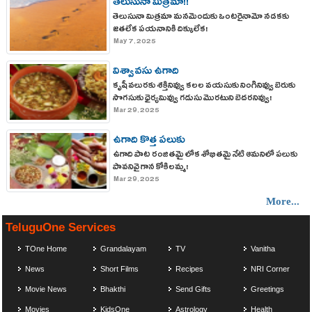
తెలుసునా మిత్రమా!!
తెలుసునా మిత్రమా మనమెందుకు ఒంటరైనామో నడకకు
జతలేక పయనానికి దిక్కులేక!
May 7, 2025
విశ్వావసు ఉగాది
కృషీవలురకు శక్తినివ్వు కలల వయసుకు నింగినివ్వు బెరుకు
సొగసుకు ధైర్యమివ్వు గడుసు మొరటుని బెదరనివ్వు!
Mar 29, 2025
ఉగాది కొత్త పలుకు
ఉగాది పాట రంజితమై లోక శోభితమై నేటి ఆమనిలో పలుకు
పావనివై గాన కోకిలమ్మ!
Mar 29, 2025
More...
TeluguOne Services
TOne Home
Grandalayam
TV
Vanitha
News
Short Films
Recipes
NRI Corner
Movie News
Bhakthi
Send Gifts
Greetings
Movies
KidsOne
Astrology
Health