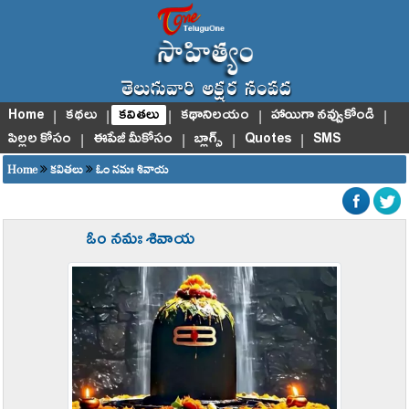
Home
|
కథలు
|
కవితలు
|
కథానిలయం
|
హాయిగా నవ్వుకోండి
|
పిల్లల కోసం
|
ఈపేజీ మీకోసం
|
బ్లాగ్స్
|
Quotes
|
SMS
Home
కవితలు
ఓం నమః శివాయ
ఓం నమః శివాయ