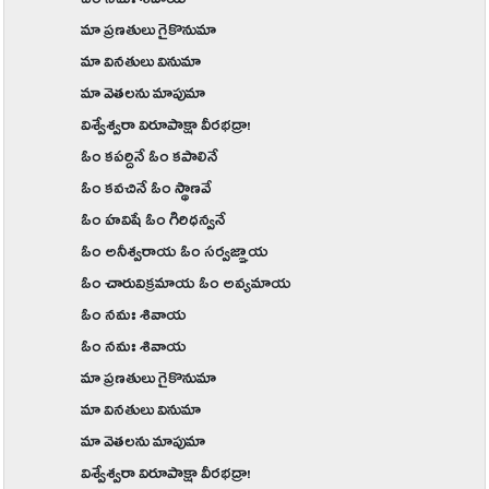
ఓం నమః శివాయ
మా ప్రణతులు గైకొనుమా
మా వినతులు వినుమా
మా వెతలను మాపుమా
విశ్వేశ్వరా విరూపాక్షా వీరభద్రా!
ఓం కపర్దినే ఓం కపాలినే
ఓం కవచినే ఓం స్థాణవే
ఓం హవిషే ఓం గిరిధన్వనే
ఓం అనీశ్వరాయ ఓం సర్వజ్ఞాయ
ఓం చారువిక్రమాయ ఓం అవ్యమాయ
ఓం నమః శివాయ
ఓం నమః శివాయ
మా ప్రణతులు గైకొనుమా
మా వినతులు వినుమా
మా వెతలను మాపుమా
విశ్వేశ్వరా విరూపాక్షా వీరభద్రా!