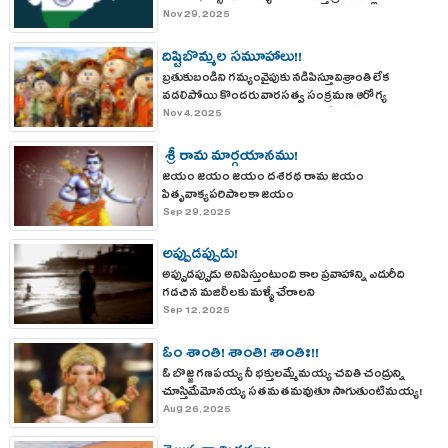
Nov 29, 2025
దిష్టిబొమ్మల సమూహాలు!!
బ్రతుకుబండిని గమ్యంవైపుకు నడిపిస్తూ విశ్రాంతి లేక
వడలిపోయి కొందరు వారసత్వ సంక్రమణ ఆరోగ్య
అవలక్షణాలు వృత్తి వ్యవహార ఒత్తిళ్ళతో నలిగి నీరసించి
Nov 4, 2025
మరికొందరు!
శ్రీ రామ మార్గయానము!
జయం జయం జయం దశరథ రామ జయం
పితృవాక్యపరిపాలకా జయం
Sep 29, 2025
అప్పుడప్పుడు!
అప్పుడప్పుడు అనిపిస్తుంటుంది కాల ప్రవాహాన్ని ఎదురీది
గడచిన మజిలీలకు మళ్ళీ చేరాలని
Sep 12, 2025
ఓం శాంతి! శాంతి! శాంతిః!!
ఓ బొజ్జ గణపయ్య నీ భక్తులమ్మేమయ్య చవితి చంద్రున్ని
చూస్తిమేమోనయ్య సతమతమవుతూ సాగుతుంటిమయ్య!
Aug 26, 2025