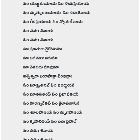
ఓం యజ్ఞమయాయ ఓం సామప్రియాయ
ఓం మృత్యుంజయాయ ఓం సదాశివాయ
ఓం గిరిప్రియాయ ఓం వ్యోమకేశాయ
ఓం నమః శివాయ
ఓం నమః శివాయ
మా ప్రణతులు గైకొనుమా
మా వినతులు వినుమా
మా వెతలను మాపుమా
విశ్వేశ్వరా విరూపాక్షా వీరభద్రా!
ఓం సూక్ష్మతనవే ఓం జగద్గురువే
ఓం భూతపతయే ఓం ప్రజాపతయే
ఓం హిరణ్యరేతసే ఓం కైలాసవాసినే
ఓం శూలపాణయే ఓం మృగపాణయే
ఓం కృపానిధయే ఓం సహస్రపాదే
ఓం నమః శివాయ