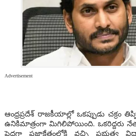
Advertisement
ఆంధ్రప్రదేశ్ రాజకీయాల్లో ఒకప్పుడు చక్రం తిప్
ఉనికిమాత్రంగా మిగిలిపోయింది. ఒకరిద్దరు 
పెద్దగా ప్రజాక్షేత్రంలోకి వచ్చి ప్రభుత్వ 