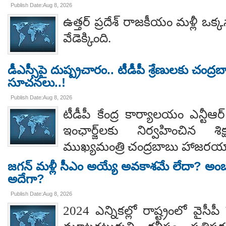
Publish Date:Aug 8, 2026
ఉత్తర్ ప్రదేశ్ రాజకీయం మళ్లీ ఒక్క
వేడెక్కింది.
డీఎస్సీపై దుష్ప్రచారం.. టీడీపీ శ్రేణులకు చంద్ర
సూచనలు..!
Publish Date:Aug 8, 2026
టీడీపీ కేంద్ర కార్యాలయం ఎన్టీ
ఇంఛార్జ్‌లకు నిర్వహించిన శ
ముఖ్యమంత్రి చంద్రబాబు హాజరయ్
జగన్ మళ్లీ సీఎం అయ్యే అవకాశమే లేదా? అంబ
అదేగా?
Publish Date:Aug 8, 2026
2024 ఎన్నికల్లో రాష్ట్రంలో వైస