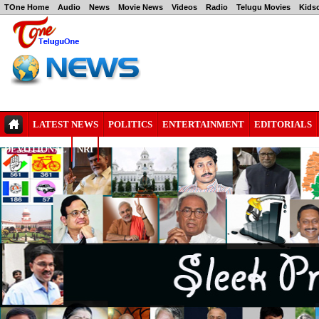
TOne Home
Audio
News
Movie News
Videos
Radio
Telugu Movies
Kids
LATEST NEWS
POLITICS
ENTERTAINMENT
EDITORIALS
DEVOTIONAL
NRI