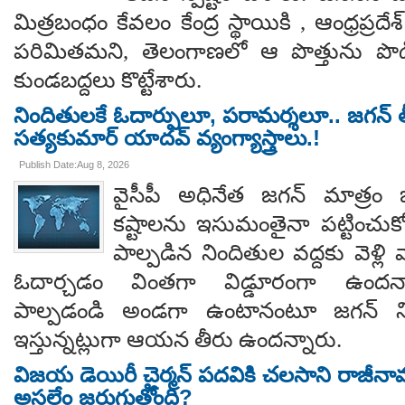
మిత్రబంధం కేవలం కేంద్ర స్థాయికి , ఆంధ్రప్రదేశ్
పరిమితమని, తెలంగాణలో ఆ పొత్తును పొడిగిం
కుండబద్దలు కొట్టేశారు.
నిందితులకే ఓదార్పులూ, పరామర్శలూ.. జగన్ తీ
సత్యకుమార్ యాదవ్ వ్యంగ్యాస్త్రాలు.!
Publish Date:Aug 8, 2026
వైసీపీ అధినేత జగన్ మాత్రం 
కష్టాలను ఇసుమంతైనా పట్టించుక
పాల్పడిన నిందితుల వద్దకు వెళ్లి వ
ఓదార్చడం వింతగా విడ్డూరంగా ఉందన్
పాల్పడండి అండగా ఉంటానంటూ జగన్ ని
ఇస్తున్నట్లుగా ఆయన తీరు ఉందన్నారు.
విజయ డెయిరీ చైర్మన్ పదవికి చలసాని రాజీనా
అసలేం జరుగుతోంది?