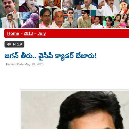
Home
»
2013
»
July
జగన్ తీరు.. వైసీపీ క్యాడర్ బేజారు!
Publish Date:May 19, 2026