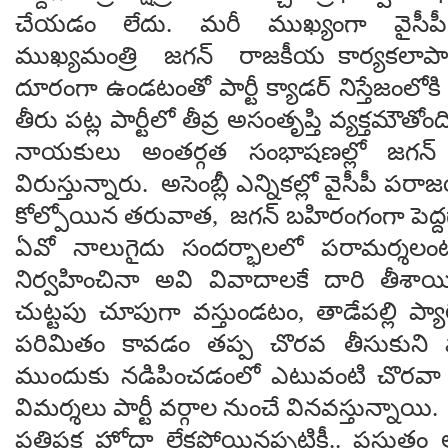
చేయడం లేదు. మరీ ముఖ్యంగా వైసీప
ముఖ్యమంత్రి జగన్ రాజకీయ కార్యకలాపాలకు, 
దూరంగా ఉండటంతో పార్టీ క్యాడర్ నిస్తేజంలోకి 
తీరు పట్ల పార్టీలో తీవ్ర అసంతృప్తి వ్యక్తమౌతోంది.
నాయకులు అంతర్గత సంభాషణల్లో జగన్ 
విరుస్తున్నారు. అసెంబ్లీ ఎన్నికల్లో వైసీపీ ప
కోల్పోయిన తరువాత, జగన్ బహిరంగంగా పెద్ద
ఏవో నాలుగైదు సందర్భాలలో పరామర్శలంటూ
నిర్వహించినా అవి వివాదాలకే దారి తీశాయ
చుట్టపు చూపుగా వస్తుండటం, తాడేపల్లి ప్యాలెస
పరిమితం కావడం తప్ప చొరవ తీసుకుని పార్
ముందుకు నడిపించడంలో ఎటువంటి చొరవా త
విమర్శలు పార్టీ వర్గాల నుంచే వినవస్తున్నాయి
ప్రతిపక్ష హోదా లేకపోయినప్పటికీ.. ప్రస్తుతం ఆ