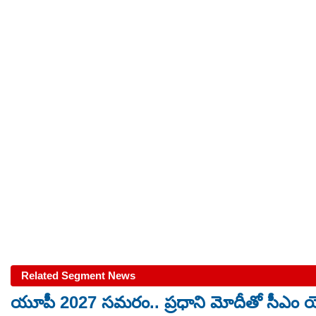
Related Segment News
యూపీ 2027 సమరం.. ప్రధాని మోదీతో సీఎం యో