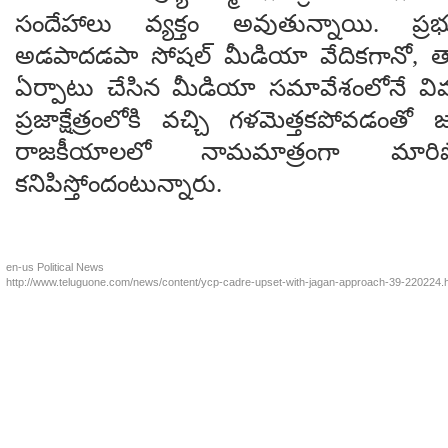
సందేహాలు వ్యక్తం అవుతున్నాయి. ప్ర
అడపాదడపా సోషల్ మీడియా వేదికగానో, తాడే
ఏర్పాటు చేసిన మీడియా సమావేశంలోనే వి
ప్రజాక్షేత్రంలోకి వచ్చి గళమెత్తకపోవడంతో
రాజకీయాలలో నామమాత్రంగా మారిపో
కనిపిస్తోందంటున్నారు.
en-us
Political News
http://www.teluguone.com/news/content/ycp-cadre-upset-with-jagan-approach-39-220224.