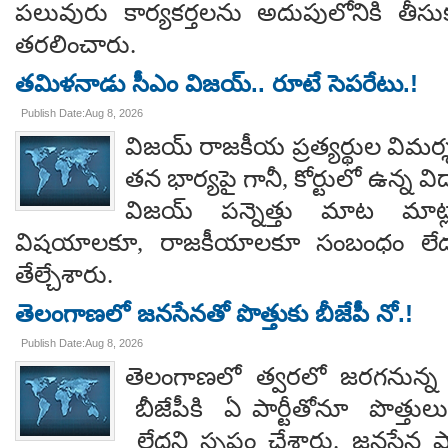
పలువురు కార్యకర్తలను అదుపులోనికి తీసు
తరలించారు.
తమిళనాడు సీఎం విజయ్.. రూటే సెపరేటు.!
Publish Date:Aug 8, 2026
విజయ్ రాజకీయ ప్రత్యర్థుల విమర్
తన భార్యపై గానీ, కోర్టులో ఉన్న విడ
విజయ్ పన్నెత్తు మాట మాట్లా
విషయాలకూ, రాజకీయాలకూ సంబంధం లేదన
తేల్చేశారు.
తెలంగాణలో జనసేనతో పొత్తుకు బీజేపీ నో.!
Publish Date:Aug 8, 2026
తెలంగాణలో త్వరలో జరగనున్న స
బీజేపీకి ఏ పార్టీతోనూ పొత్తుల
లేదని స్పష్టం చేశారు. జనసేన ప