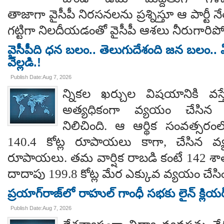
తాజాగా వైసీపీ నిరసనలను ప్రశ్నిస్తూ ఆ పార్ట
గట్టిగా నిలదీయడంతో వైసీపీ ఆశలు నీరుగార
వైసీపీది ధన బలం.. తెలుగుదేశంది జన బలం.. ఏ
వెల్లడి.!
Publish Date:Aug 7, 2026
న్నికల ఖర్చుల విషయానికి వస్త
అత్యధికంగా వ్యయం చేసిన ప్
నిలిచింది. ఆ ఆర్థిక సంవత్సర
140.4 కోట్ల రూపాయలు కాగా, చేసిన వ్
రూపాయలు. తమ వార్షిక రాబడి కంటే 142 శ
దాదాపు 199.8 కోట్ల మేర ఎక్కువ వ్యయం చేసిం
ప్రయాగ్‌రాజ్‌లో రాహుల్ గాంధీ సభకు లైన్ క్లియర
Publish Date:Aug 7, 2026