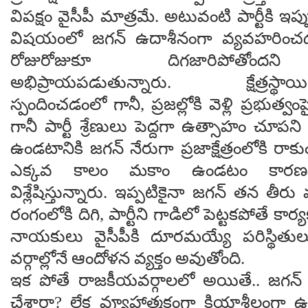
విపక్షం వైసీపీ మాత్రమే. అటువంటి పార్టీకి ఇప్పు
విషయంలో జగన్ ఉదాశీనంగా వ్యవహరించడంలో 
రోజురోజుకూ దిగజారిపోతోందన
అభిప్రాయపడుతున్నారు. క్షేత్రస్థ
స్పందించడంలో గానీ, ప్రజల్లోకి వెళ్లి ప్రభుత్వ
గానీ పార్టీ శ్రేణులు పెద్దగా ఉత్సాహం చూపని 
ఉండటానికి జగన్ నేరుగా ప్రజాక్షేత్రంలోకి రా
ఎక్కవ కాలం మకాం ఉండటం కారణమన
విశ్లేషిస్తున్నారు. ఇప్పటికైనా జగన్ తన తీర
రంగంలోకి దిగి, పార్టీని గాడిలో పెట్టకపోతే కార్యక
నాయకులు వైసీపీకి దూరమయ్యే పరిస్థితులు
వర్గాల్లోనే ఆందోళన వ్యక్తం అవుతోంది.
ఇక పోతే రాజకీయవర్గాలలో అయితే.. జగన్
చేశారా? లేక వ్యూహాత్మకంగా క్రియాశీలంగా