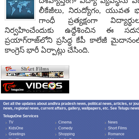
దేశవ్యాప్తంగా విద్యా వ్యవస్థను వేధి
లీకేజీలు, నిరుద్యోగం, యువత భవ
గాంధీ ప్రత్యక్షంగా విద్యార
నిర్వహించేందుకు ఉద్దేశించిన ఈ స
ప్రయాగ్‌రాజ్‌లోని ప్రసిద్ధ కేపీ కాలేజీ మైదాన
కాంగ్రెస్ భారీ ఏర్పాట్లు చేసింది.
Get all the updates about andhra pradesh news, political news, articles, sr jo
news, regional news, current affairs, gallery, wallpapers, etc. See Telugu ne
TeluguOne Services
TV
Cinema
News
KidsOne
Comedy
Short Films
Greetings
Shopping
Romance