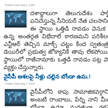
Publish Date:Aug 8, 2026
దశాబ్దాలుగా తెలుగుదేశం పార్
పనిచేస్తున్న సీనియర్ నేత చలసానిక
ఈ స్థాయి ఒత్తిడి రావడం వెనుక కృష
ఉన్న అంతర్గత విభేదాలే కారణమని పరిశీల
ఎన్టీఆర్ తెచ్చిన మాక్స్ చట్టం కింద స్వతంత
డెయిరీలో ప్రభుత్వ జోక్యానికి తావు లేకపో
స్థాయిలో రాజీనామాకు ఒత్తడి రావడం పట్ల ప
వ్యక్తం చేస్తున్నారు.
వైసీపీ ఆశలపై నీళ్లు చల్లిన బోండా ఉమ.!
Publish Date:Aug 7, 2026
వైసీపీలోని కాపు సామాజికవర్గా
అంబటి రాంబాబు, పేర్ని నాని మ
బోండా ఉమా మద్దతుగా గళమెత