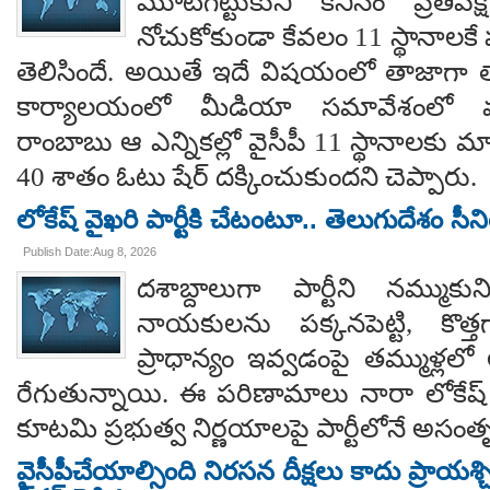
మూటగట్టుకుని కనీసం ప్రతిప
నోచుకోకుండా కేవలం 11 స్థానాలక
తెలిసిందే. అయితే ఇదే విషయంలో తాజాగా తాడేప
కార్యాలయంలో మీడియా సమావేశంలో మ
రాంబాబు ఆ ఎన్నికల్లో వైసీపీ 11 స్థానాలకు 
40 శాతం ఓటు షేర్ దక్కించుకుందని చెప్పారు.
లోకేష్ వైఖరి పార్టీకి చేటంటూ.. తెలుగుదేశం సీ
Publish Date:Aug 8, 2026
దశాబ్దాలుగా పార్టీని నమ్ముక
నాయకులను పక్కనపెట్టి, కొత్త
ప్రాధాన్యం ఇవ్వడంపై తమ్ముళ్లలో
రేగుతున్నాయి. ఈ పరిణామాలు నారా లోకేష్
కూటమి ప్రభుత్వ నిర్ణయాలపై పార్టీలోనే అసంతృప్
వైసీపీచేయాల్సింది నిరసన దీక్షలు కాదు ప్రాయశ్చిత్