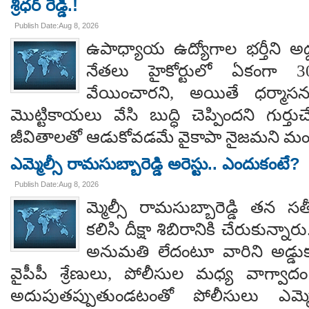
శ్రీధర్ రెడ్డి.!
Publish Date:Aug 8, 2026
ఉపాధ్యాయ ఉద్యోగాల భర్తీని అడ్
నేతలు హైకోర్టులో ఏకంగా 30
వేయించారని, అయితే ధర్మాసనం
మొట్టికాయలు వేసి బుద్ధి చెప్పిందని గుర్తుచ
జీవితాలతో ఆడుకోవడమే వైకాపా నైజమని మండ
ఎమ్మెల్సీ రామసుబ్బారెడ్డి అరెస్టు.. ఎందుకంటే?
Publish Date:Aug 8, 2026
మ్మెల్సీ రామసుబ్బారెడ్డి తన 
కలిసి దీక్షా శిబిరానికి చేరుకున్న
అనుమతి లేదంటూ వారిని అడ్డు
వైపీపీ శ్రేణులు, పోలీసుల మధ్య వాగ్వాదం జ
అదుపుతప్పుతుండటంతో పోలీసులు ఎమ్మ