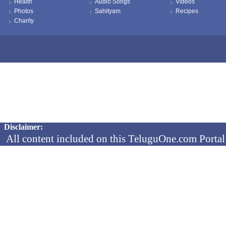
Health
Audio Songs
Videos
Photos
Sahityam
Recipes
Charity
Copyright © 2026 TeluguOne NEWS - All Rights Reserved
Disclaimer:
All content included on this TeluguOne.com Portal 
audio clips, is the property of ObjectOne Informati
by copyright laws. The collection, arrangement and 
channels is the exclusive property of ObjectOne In
protected copyright laws.
You may not copy, reproduce, distribute, p
transmit, or in any other way exploit any