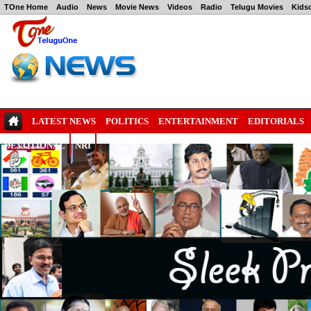
TOne Home
Audio
News
Movie News
Videos
Radio
Telugu Movies
Kids
LATEST NEWS
POLITICS
ENTERTAINMENT
EDITORIALS
DEVOTIONAL
NRI