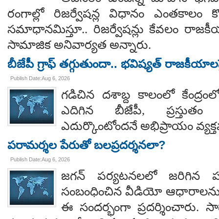
రంగాల్లో రిజర్వేషన్ల విధానం ఎంతకాలం కొ
సమాధానమిస్తూ.. రిజర్వేషన్లు కేవలం రాజకీ
సామాజిక అనివార్యత అన్నారు.
బీజేపీ గ్రాఫ్ తగ్గుతుందా.. భవిష్యత్ రాజకీయాలపై
Publish Date:Aug 6, 2026
గడిచిన దశాబ్ద కాలంలో కేంద్రంలో 
ఎదిగిన బీజేపీ, ప్రస్తుతం 
ఎదుర్కొంటోందనే అభిప్రాయం వ్యక్
పరామర్శల పేరుతో బలప్రదర్శనలా?
Publish Date:Aug 6, 2026
జగన్ పర్యటనలలో జరిగిన
సంబంధించిన వీడియో ఆధారాలన
ఈ సందర్భంగా ప్రదర్శించారు. 