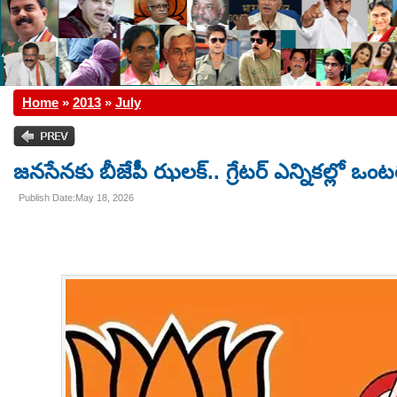
Home
»
2013
»
July
జనసేనకు బీజేపీ ఝలక్.. గ్రేటర్ ఎన్నికల్లో ఒంటర
Publish Date:May 18, 2026