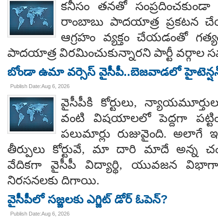
కనీసం తనతో సంప్రదించకుండా 
రాంబాబు పాదయాత్ర ప్రకటన చే
ఆగ్రహం వ్యక్తం చేయడంతో గత్
పాదయాత్ర విరమించుకున్నారని పార్టీ వర్గాల
బోండా ఉమా వర్సెస్ వైసీపీ..బెజవాడలో హైటెన్ష
Publish Date:Aug 6, 2026
వైసీపీకి కోర్టులు, న్యాయమూర్త
వంటి విషయాలలో పెద్దగా పట్ట
పలుమార్లు రుజువైంది. అలాగే ఇప
తీర్పులు కోర్టువే, మా దారి మాదే అన్
వేదికగా వైసీపీ విద్యార్థి, యువజన విభాగాలు
నిరసనలకు దిగాయి.
వైసీపీలో సజ్జలకు ఎగ్జిట్ డోర్ ఓపెన్?
Publish Date:Aug 6, 2026