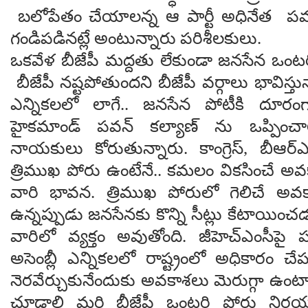
బలోపేతం చేయాలన్న ఆ పార్టీ అధినేత పవ
గండిపడినట్లే అంటున్నారు పరిశీలకులు.
ఒకవేళ బీజేపీ మద్దతు లేకుండా జనసేన ఒంటరిగ
బీజేపీ నష్టపోతుందని బీజేపీ వర్గాలు భావిస్త
ఎన్నికలలో లాగే.. జనసేన పోటీకి దూరంగ
హైకమాండ్ పవన్ కల్యాణ్ ను ఒప్పించాలన
నాయకులు కోరుతున్నారు. కాంగ్రెస్, బీఆర్
త్రిముఖ పోరు ఉంటేనే.. కమలం వికసించే అ
వారి భావన. త్రిముఖ పోరులో గెలిచే అవ
ఉన్నప్పుడు జనసేనకు కొన్ని సీట్లు కేటాయి
వారిలో వ్యక్తం అవుతోంది. జీహెచ్ఎంసీపై పట్ట
అసెంబ్లీ ఎన్నికలలో రాష్ట్రంలో అధికారం చే
నెరవేర్చుకునేందుకు అవకాశలు మెరుగ్గా ఉం
చూడాలి మరి బీజేపీ ఒంటరి పోరు నిర్