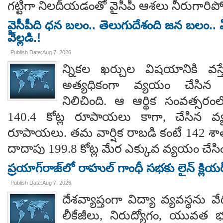
గట్టిగా నిలదీయడంతో వైసీపీ ఆశలు నీరుగార
వైసీపీది ధన బలం.. తెలుగుదేశంది జన బలం.. ఏ
వెల్లడి.!
Publish Date:Aug 7, 2026
న్నికల ఖర్చుల విషయానికి వస్త
అత్యధికంగా వ్యయం చేసిన ప్
నిలిచింది. ఆ ఆర్థిక సంవత్సర
140.4 కోట్ల రూపాయలు కాగా, చేసిన వ్
రూపాయలు. తమ వార్షిక రాబడి కంటే 142 శ
దాదాపు 199.8 కోట్ల మేర ఎక్కువ వ్యయం చేసిం
ప్రయాగ్‌రాజ్‌లో రాహుల్ గాంధీ సభకు లైన్ క్లియర
Publish Date:Aug 7, 2026
దేశవ్యాప్తంగా విద్యా వ్యవస్థను వేధి
లీకేజీలు, నిరుద్యోగం, యువత భవ