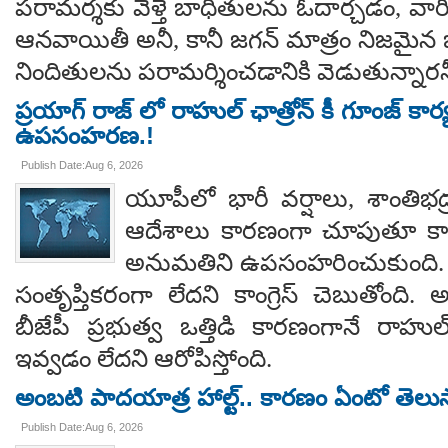
పరామర్శకు వెళ్తే బాధితులను ఓదార్చడం, వా
ఆనవాయితీ అనీ, కానీ జగన్ మాత్రం నిజమైన 
నిందితులను పరామర్శించడానికి వెడుతున్నారన
ప్రయాగ్ రాజ్ లో రాహుల్ ఛాత్రోన్ కీ గూంజ్ కార
ఉపసంహరణ.!
Publish Date:Aug 6, 2026
యూపీలో భారీ వర్షాలు, శాంతిభద్రత
ఆదేశాలు కారణంగా చూపుతూ కాయస
అనుమతిని ఉపసంహరించుకుంది
సంతృప్తికరంగా లేదని కాంగ్రెస్ చెబుతోంది.
బీజేపీ ప్రభుత్వ ఒత్తిడి కారణంగానే రా
ఇవ్వడం లేదని ఆరోపిస్తోంది.
అంబటి పాదయాత్ర హాల్ట్.. కారణం ఏంటో తెలు
Publish Date:Aug 6, 2026