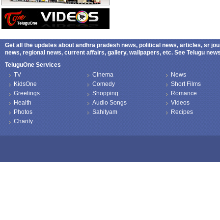
Get all the updates about andhra pradesh news, political news, articles, sr jo
news, regional news, current affairs, gallery, wallpapers, etc. See Telugu ne
TeluguOne Services
TV
Cinema
News
KidsOne
Comedy
Short Films
Greetings
Shopping
Romance
Health
Audio Songs
Videos
Photos
Sahityam
Recipes
Charity
Copyright © 2026 TeluguOne NEWS - All Rights Reserved