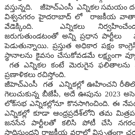
వస్తున్నది. జీహెచ్ఎంసీ ఎన్నికల సమయం 
విశ్వనగరం హైదరాబాద్ లో రాజకీయ వాతా
వేడెక్కింది. ఎన్నికలు నిర్వహించే
జరుగుతుండటంతో అన్ని ప్రధాన పార్టీలు
పెడుతున్నాయి. ప్రస్తుత అధికార పక్షం కాంగ్ర
స్థానాలను కైవసం చేసుకోవడమే లక్ష్యంగా వ్
గత ఎన్నికల కంటే మెరుగైన ఫలితాలను సా
ప్రణాళికలు రచిస్తోంది.
జీహెచ్ఎంసీ గత ఎన్నికల్లో ఊహించని రీతిలో
గెలుచుకున్న బీజేపీ, అదే ఊపును 2023 అస
లోక్‌సభ ఎన్నికల్లోనూ కొనసాగించింది. ఈ నేపథ
ఎన్నికల్లో కూడా ఆంధ్రప్రదేశ్‌లోని తమ మిత్రప
జనసేన పార్టీలతో కలిసి పోటీ చేసి నగర
సాధిస్తుందని రాజకీయ వర్గాల్లో విస్తృతంగా చ