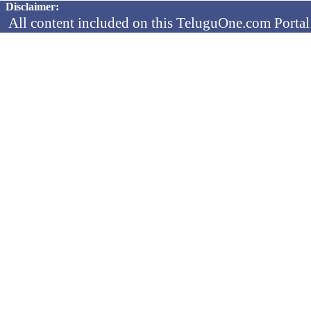
Disclaimer:
All content included on this TeluguOne.com Portal 
audio clips, is the property of ObjectOne Informati
by copyright laws. The collection, arrangement and 
channels is the exclusive property of ObjectOne In
protected copyright laws.
You may not copy, reproduce, distribute, p
transmit, or in any other way exploit any
ObjectOne Information Systems Ltd or our