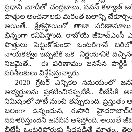
ప్రధాని మోదీతో చంద్రబాబు, పవన్ కళ్యాణ్ 
పొత్తుల అంచనాలకు మరింత బలాన్ని చేకూర్చిం
అయితే.. క్షేత్రస్థాయిలో తాజా పరిణామాలు పరి
భిన్నంగా కనిపిస్తోంది. రాబోయే జీహెచ్ఎంసీ ఎ
పొత్తులు పెట్టుకోకుండా ఒంటరిగానే బరిలో
నాయకత్వం ఇప్పటికే ఒక నిర్ణయానికి వచ్చినట్ల
నిజమైతే.. ఈ పరిణామం జనసేన పార్టీకి పె
పరిశీలకులు విశ్లేషిస్తున్నారు.
2020 గ్రేటర్ ఎన్నికల సమయంలో జనసేన
అభ్యర్థులను ప్రకటించినప్పటికీ.. బీజేపీక
నిమిషంలో పోటీ నుంచి తప్పుకుంది. ప్రస్తుతం ఆం
బలంగా ఉన్నందున, ఈసారి హైదరాబాద్‌
సహకరిస్తుందని జనసేన ఆశిస్తోంది. అయితే జీ
బీజేపీ ఒంటరిపోరుకు సిద్ధపడితే మాత్రం.. 