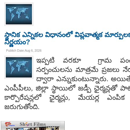
స్థానిక ఎన్నికల విధానంలో విప్లవాత్మక మార్పుల
నిర్ణయం?
Publish Date:Aug 6, 2026
ఇప్పటి వరకూ గ్రామ పంచ
సర్పంచులను మాత్రమే ప్రజలు నేరుగ
ద్వారా ఎన్నుకుంటున్నారు. అయి
ఎంపీపీలు, జిల్లా స్థాయిలో జడ్పీ ఛైర్మన్లతో ప
కార్పొరేషన్లలో ఛైర్మన్లు, మేయర్ల ఎంపిక 
జరుగుతోంది.