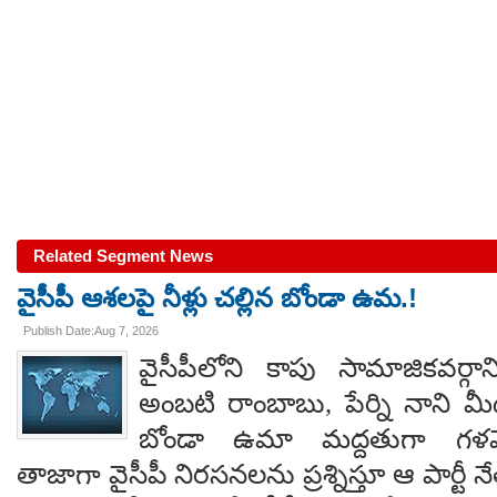
Related Segment News
వైసీపీ ఆశలపై నీళ్లు చల్లిన బోండా ఉమ.!
Publish Date:Aug 7, 2026
వైసీపీలోని కాపు సామాజికవర్గా
అంబటి రాంబాబు, పేర్ని నాని మ
బోండా ఉమా మద్దతుగా గళమెత
తాజాగా వైసీపీ నిరసనలను ప్రశ్నిస్తూ ఆ పార్ట