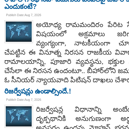
ఎందుకంటే?
Publish Date:Aug 7, 2026
అయోధ్య రామమందిరం పేరిట సే
విషయంలో అక్రమాలు జరిగ
వ్యంగ్యంగా, నాటకీయంగా చూ
చేపట్టిన ఈ వినూత్న నిరసన రాజకీయ వివాదాన
రామాలయాన్ని, పూజారి వ్యవస్థను, భక్తు
చేసేలా ఈ నిరసన ఉందంటూ.. బీహార్‌లోని జమూ
ఓ సీనియర్ న్యాయవాది పిటిషన్ దాఖలు చేశార
రిజర్వేషన్లు ఉండాల్సిందే.!
Publish Date:Aug 7, 2026
రిజర్వేషన్ల విధానాన్ని అం
దృక్పథానికి అనుగుణంగా అర్థ
అవసరం ఉందన్న మోహన్ భగవత్..