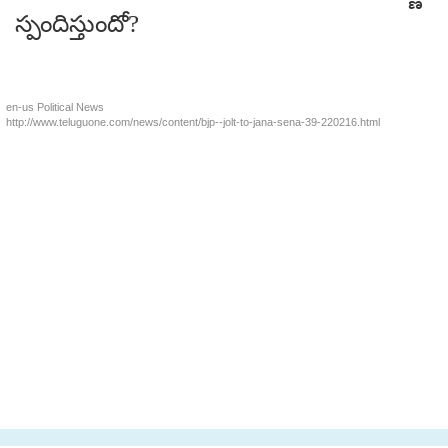
స్పందిస్తుందో?
en-us
Political News
http://www.teluguone.com/news/content/bjp--jolt-to-jana-sena-39-220216.html