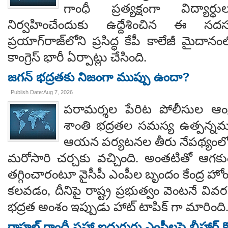
గాంధీ ప్రత్యక్షంగా విద్యార
నిర్వహించేందుకు ఉద్దేశించిన ఈ స
ప్రయాగ్‌రాజ్‌లోని ప్రసిద్ధ కేపీ కాలేజీ మైదాన
కాంగ్రెస్ భారీ ఏర్పాట్లు చేసింది.
జగన్ భద్రతకు నిజంగా ముప్పు ఉందా?
Publish Date:Aug 7, 2026
పరామర్శల పేరిట పోలీసుల ఆంక్
శాంతి భద్రతల సమస్య ఉత్పన్నమ
ఆయన పర్యటనల తీరు నేపథ్యంలో
మరోసారి చర్చకు వచ్చింది. అంతటితో ఆగకుం
తగ్గించారంటూ వైసీపీ ఎంపీల బృందం కేంద్ర హో
కలవడం, దీనిపై రాష్ట్ర ప్రభుత్వం వెంటనే వ
భద్రత అంశం ఇప్పుడు హాట్ టాపిక్ గా మారింది
రాహల్ గాంధీ సహా ఐదుగురు ఎంపీలపై బీహార్ కోర