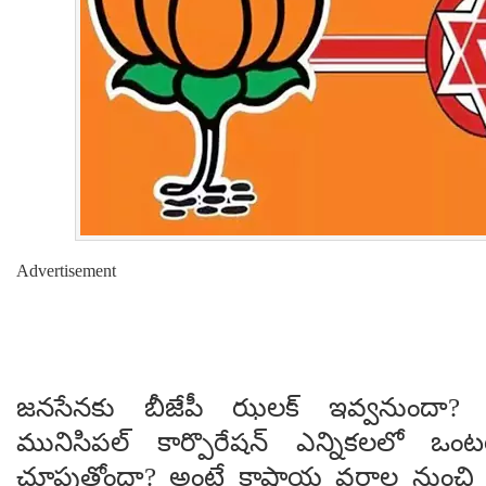
Advertisement
జనసేనకు బీజేపీ ఝలక్ ఇవ్వనుందా? గ్
మునిసిపల్ కార్పొరేషన్ ఎన్నికలలో ఒంట
చూపుతోందా? అంటే కాషాయ వర్గాల నుంచ