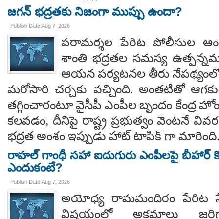
జగన్ భద్రతకు నిజంగా ముప్పు ఉందా?
Publish Date:Aug 7, 2026
పరామర్శల పేరిట పోలీసుల ఆంక్
శాంతి భద్రతల సమస్య ఉత్పన్నమ
ఆయన పర్యటనల తీరు నేపథ్యంలో
మరోసారి చర్చకు వచ్చింది. అంతటితో ఆగకుం
తగ్గించారంటూ వైసీపీ ఎంపీల బృందం కేంద్ర హో
కలవడం, దీనిపై రాష్ట్ర ప్రభుత్వం వెంటనే వ
భద్రత అంశం ఇప్పుడు హాట్ టాపిక్ గా మారింది
రాహల్ గాంధీ సహా ఐదుగురు ఎంపీలపై బీహార్ కోర
ఎందుకంటే?
Publish Date:Aug 7, 2026
అయోధ్య రామమందిరం పేరిట సే
విషయంలో అక్రమాలు జరిగ