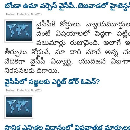
బోండా ఉమా వర్సెస్ వైసీపీ..బెజవాడలో హైటెన్ష
Publish Date:Aug 6, 2026
వైసీపీకి కోర్టులు, న్యాయమూర్త
వంటి విషయాలలో పెద్దగా పట్ట
పలుమార్లు రుజువైంది. అలాగే ఇప
తీర్పులు కోర్టువే, మా దారి మాదే అన్
వేదికగా వైసీపీ విద్యార్థి, యువజన విభాగాలు
నిరసనలకు దిగాయి.
వైసీపీలో సజ్జలకు ఎగ్జిట్ డోర్ ఓపెన్?
Publish Date:Aug 6, 2026
స్థానిక ఎన్నికల విధానంలో విప్లవాత్మక మార్పుల