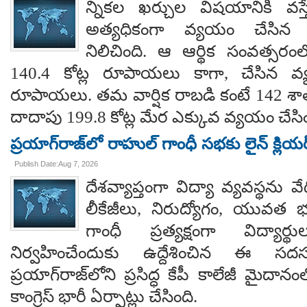
న్నికల ఖర్చుల విషయానికి వస్త
అత్యధికంగా వ్యయం చేసిన ప్
నిలిచింది. ఆ ఆర్థిక సంవత్సర
140.4 కోట్ల రూపాయలు కాగా, చేసిన వ్
రూపాయలు. తమ వార్షిక రాబడి కంటే 142 శ
దాదాపు 199.8 కోట్ల మేర ఎక్కువ వ్యయం చేసిం
ప్రయాగ్‌రాజ్‌లో రాహుల్ గాంధీ సభకు లైన్ క్లియర
Publish Date:Aug 7, 2026
దేశవ్యాప్తంగా విద్యా వ్యవస్థను వేధి
లీకేజీలు, నిరుద్యోగం, యువత భవ
గాంధీ ప్రత్యక్షంగా విద్యార
నిర్వహించేందుకు ఉద్దేశించిన ఈ స
ప్రయాగ్‌రాజ్‌లోని ప్రసిద్ధ కేపీ కాలేజీ మైదాన
కాంగ్రెస్ భారీ ఏర్పాట్లు చేసింది.