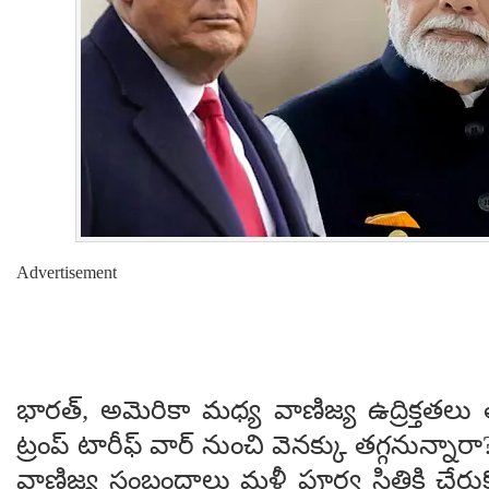
Advertisement
భారత్, అమెరికా మధ్య వాణిజ్య ఉద్రిక్తతలు
ట్రంప్ టారీఫ్ వార్ నుంచి వెనక్కు తగ్గనున్నా
వాణిజ్య సంబంధాలు మళ్లీ పూర్వ స్థితికి చే