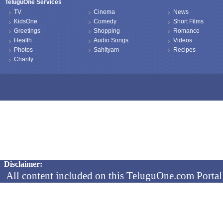
TeluguOne Services
TV
Cinema
News
KidsOne
Comedy
Short Films
Greetings
Shopping
Romance
Health
Audio Songs
Videos
Photos
Sahityam
Recipes
Charity
Copyright © 2026 TeluguOne NEWS - All Rights Reserved
Disclaimer:
All content included on this TeluguOne.com Portal 
audio clips, is the property of ObjectOne Informati
by copyright laws. The collection, arrangement and 
channels is the exclusive property of ObjectOne In