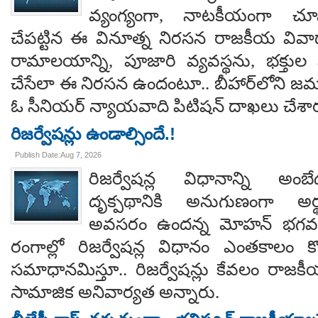
వ్యంగ్యంగా, నాటకీయంగా చూ
చేపట్టిన ఈ వినూత్న నిరసన రాజకీయ వివాదాన
రామాలయాన్ని, పూజారి వ్యవస్థను, భక్తు
చేసేలా ఈ నిరసన ఉందంటూ.. బీహార్‌లోని జమూ
ఓ సీనియర్ న్యాయవాది పిటిషన్ దాఖలు చేశార
రిజర్వేషన్లు ఉండాల్సిందే.!
Publish Date:Aug 7, 2026
రిజర్వేషన్ల విధానాన్ని అం
దృక్పథానికి అనుగుణంగా అర్థ
అవసరం ఉందన్న మోహన్ భగవత్..
రంగాల్లో రిజర్వేషన్ల విధానం ఎంతకాలం కొ
సమాధానమిస్తూ.. రిజర్వేషన్లు కేవలం రాజకీ
సామాజిక అనివార్యత అన్నారు.