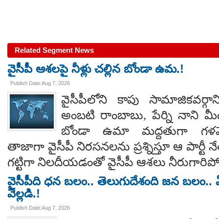
Related Segment News
వైసీపీ ఆశలపై నీళ్లు చల్లిన బోండా ఉమ.!
Publish Date:Aug 7, 2026
వైసీపీలోని కాపు సామాజికవర్గా
అంబటి రాంబాబు, పేర్ని నాని మ
బోండా ఉమా మద్దతుగా గళమెత
తాజాగా వైసీపీ నిరసనలను ప్రశ్నిస్తూ ఆ పార్ట
గట్టిగా నిలదీయడంతో వైసీపీ ఆశలు నీరుగార
వైసీపీది ధన బలం.. తెలుగుదేశంది జన బలం.. ఏ
వెల్లడి.!
Publish Date:Aug 7, 2026