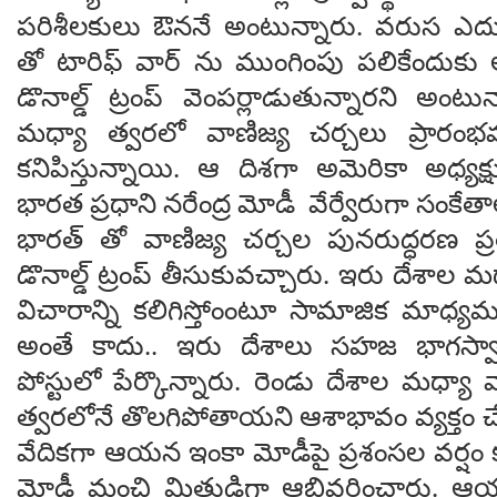
పరిశీలకులు ఔననే అంటున్నారు. వరుస ఎదు
తో టారిఫ్ వార్ ను ముంగింపు పలికేందుకు అ
డొనాల్డ్ ట్రంప్ వెంపర్లాడుతున్నారని అంట
మధ్యా త్వరలో వాణిజ్య చర్చలు ప్రారం
కనిపిస్తున్నాయి. ఆ దిశగా అమెరికా అధ్యక్షుడ
భారత ప్రధాని నరేంద్ర మోడీ వేర్వేరుగా సంకేత
భారత్ తో వాణిజ్య చర్చల పునరుద్ధరణ ప
డొనాల్డ్ ట్రంప్ తీసుకువచ్చారు. ఇరు దేశా
విచారాన్ని కలిగిస్తోంంటూ సామాజిక మాధ్యమ
అంతే కాదు.. ఇరు దేశాలు సహజ భాగస
పోస్టులో పేర్కొన్నారు. రెండు దేశాల మధ్య
త్వరలోనే తొలగిపోతాయని ఆశాభావం వ్యక్తం చే
వేదికగా ఆయన ఇంకా మోడీపై ప్రశంసల వర్షం 
మోడీ మంచి మిత్రుడిగా ఆభివర్ణించారు. 