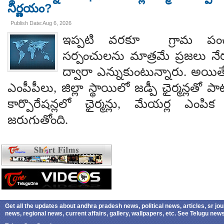
నిర్ణయం?
Publish Date:Aug 6, 2026
ఇప్పటి వరకూ గ్రామ పంచ
సర్పంచులను మాత్రమే ప్రజలు నేరుగ
ద్వారా ఎన్నుకుంటున్నారు. అయి
ఎంపీపీలు, జిల్లా స్థాయిలో జడ్పీ ఛైర్మన్లతో ప
కార్పొరేషన్లలో ఛైర్మన్లు, మేయర్ల ఎంపిక 
జరుగుతోంది.
Get all the updates about andhra pradesh news, political news, articles, sr jo
news, regional news, current affairs, gallery, wallpapers, etc. See Telugu ne