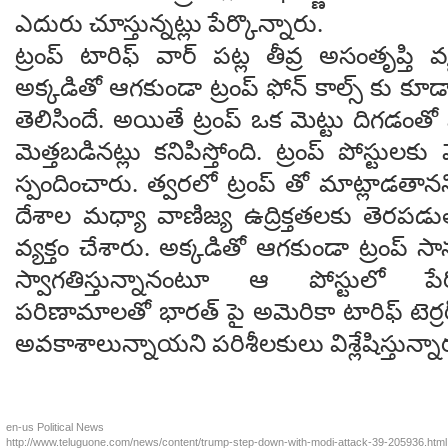
ఎదురు చూస్తున్నట్లు పేర్కొన్నారు.
ట్రంప్ టారిఫ్ వార్ పట్ల తీవ్ర అసంతృప్తి వ్
అక్కడితో ఆగకుండా ట్రంప్ ఫోన్ కాల్స్ కు కూడ
తెలిసిందే. అయితే ట్రంప్ ఒక మెట్టు దిగడం
మెత్తబడినట్లు కనిపిస్తోంది. ట్రంప్ పోస్టులకు
స్పందించారు. త్వరలో ట్రంప్ తో మాట్లాడతానని
దేశాల మధ్యా వాణిజ్య ఉద్రిక్తతలకు తెరప
వ్యక్తం చేశారు. అక్కడితో ఆగకుండా ట్రంప్ 
స్వాగతిస్తున్నానంటూ ఆ పోస్టులో పేర
పరిణామాలతో భారత్ పై అమెరికా టారిఫ్ టెర్రర్
అవకాశాలున్నాయని పరిశీలకులు విశ్లేషిస్తున్న
en-us
Political News
http://www.teluguone.com/news/content/trump-step-down-with-modi-attack-39-205936.html