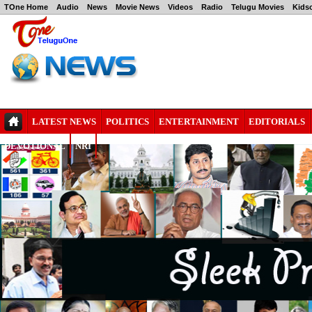
TOne Home
Audio
News
Movie News
Videos
Radio
Telugu Movies
Kids
LATEST NEWS
POLITICS
ENTERTAINMENT
EDITORIALS
DEVOTIONAL
NRI