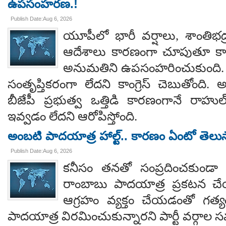
ఉపసంహరణ.!
Publish Date:Aug 6, 2026
యూపీలో భారీ వర్షాలు, శాంతిభద్రత
ఆదేశాలు కారణంగా చూపుతూ కాయస
అనుమతిని ఉపసంహరించుకుంది
సంతృప్తికరంగా లేదని కాంగ్రెస్ చెబుతోంది.
బీజేపీ ప్రభుత్వ ఒత్తిడి కారణంగానే రా
ఇవ్వడం లేదని ఆరోపిస్తోంది.
అంబటి పాదయాత్ర హాల్ట్.. కారణం ఏంటో తెలు
Publish Date:Aug 6, 2026
కనీసం తనతో సంప్రదించకుండా 
రాంబాబు పాదయాత్ర ప్రకటన చే
ఆగ్రహం వ్యక్తం చేయడంతో గత్
పాదయాత్ర విరమించుకున్నారని పార్టీ వర్గాల