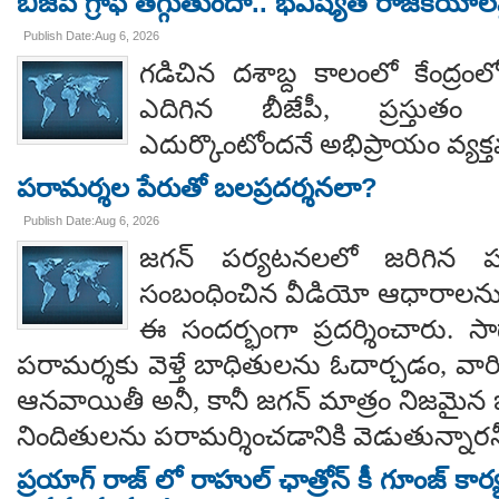
బీజేపీ గ్రాఫ్ తగ్గుతుందా.. భవిష్యత్ రాజకీయాలపై
Publish Date:Aug 6, 2026
గడిచిన దశాబ్ద కాలంలో కేంద్రంలో 
ఎదిగిన బీజేపీ, ప్రస్తుతం 
ఎదుర్కొంటోందనే అభిప్రాయం వ్యక్
పరామర్శల పేరుతో బలప్రదర్శనలా?
Publish Date:Aug 6, 2026
జగన్ పర్యటనలలో జరిగిన
సంబంధించిన వీడియో ఆధారాలన
ఈ సందర్భంగా ప్రదర్శించారు. 
పరామర్శకు వెళ్తే బాధితులను ఓదార్చడం, వా
ఆనవాయితీ అనీ, కానీ జగన్ మాత్రం నిజమైన 
నిందితులను పరామర్శించడానికి వెడుతున్నారన
ప్రయాగ్ రాజ్ లో రాహుల్ ఛాత్రోన్ కీ గూంజ్ కార