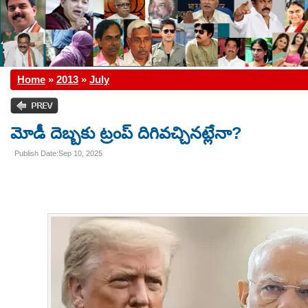
Home
»
2013
»
July
మోడీ దెబ్బకు ట్రంప్ దిగివచ్చినట్లేనా?
Publish Date:Sep 10, 2025