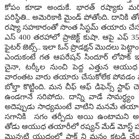
కోపం కూడా అందుకే. భార‌త్ ర‌ష్యాకు మ‌రిం
ప‌రిస్థితి.. అమెరికాకి మైండ్ పోతోంది. దానికి త
ర‌ష్యా స‌హ‌కారంతో సొంత సిస్ట‌మ్ త‌యారు చేస
ఎస్ 400 త‌ర‌హాలో ప్రాజెక్ట్ కుషా. ఆపై ఎఫ్ 35
ఫైట‌ర్ జెట్స్.. ఇలా ఓన్ ప్రొడ‌క్ష‌న్ మొద‌లు పెట్టాం
ఎందుకంటే గ‌త ఆప‌రేష‌న్ సిందూర్ లోపాక్
చైనా, ట‌ర్కీల‌ నుంచి పెద్ద ఎత్తున ఆయు
వారంత‌ట వారు త‌యారు చేసుకోలేక పోవ‌డం వ‌ల్ల
బోల్తా కొట్టింది. మ‌న చీఫ్ ఆఫ్ డిఫెన్స్ స్టాఫ్
ఉండ‌గానే స‌రిపోదు. దాన్ని వాడే సామ‌ర్ధ్యం
అదెప్పుడు సాధ్య‌మంటే వాటిని మ‌న‌మే త‌యార
స‌గానికి స‌గం త‌ర్పీదు అయి ఉంటామ‌ని అ
తోడు ఆయుధ త‌యారీలో ర‌ష్యన్ మేడ్ మోస్ట్ ప‌ర్ఫెక
మొన్న‌టి యుద్ధంలో పాక్ ని మ‌నం క‌ట్ట‌డి చే