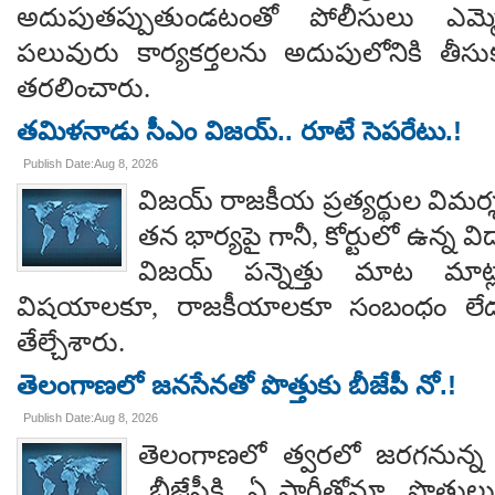
అదుపుతప్పుతుండటంతో పోలీసులు ఎమ్మ
పలువురు కార్యకర్తలను అదుపులోనికి తీసు
తరలించారు.
తమిళనాడు సీఎం విజయ్.. రూటే సెపరేటు.!
Publish Date:Aug 8, 2026
విజయ్ రాజకీయ ప్రత్యర్థుల విమర్
తన భార్యపై గానీ, కోర్టులో ఉన్న విడ
విజయ్ పన్నెత్తు మాట మాట్లా
విషయాలకూ, రాజకీయాలకూ సంబంధం లేదన
తేల్చేశారు.
తెలంగాణలో జనసేనతో పొత్తుకు బీజేపీ నో.!
Publish Date:Aug 8, 2026
తెలంగాణలో త్వరలో జరగనున్న స
బీజేపీకి ఏ పార్టీతోనూ పొత్తుల