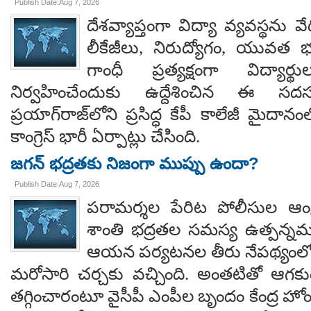
Publish Date:Aug 7, 2026
దేశవ్యాప్తంగా విద్యా వ్యవస్థను వేధి
లీకేజీలు, నిరుద్యోగం, యువత భవ
గాంధీ ప్రత్యక్షంగా విద్యార
నిర్వహించేందుకు ఉద్దేశించిన ఈ స
ప్రయాగ్‌రాజ్‌లోని ప్రసిద్ధ కేపీ కాలేజీ మైదాన
కాంగ్రెస్ భారీ ఏర్పాట్లు చేసింది.
జగన్ భద్రతకు నిజంగా ముప్పు ఉందా?
Publish Date:Aug 7, 2026
పరామర్శల పేరిట పోలీసుల ఆంక్
శాంతి భద్రతల సమస్య ఉత్పన్నమ
ఆయన పర్యటనల తీరు నేపథ్యంలో
మరోసారి చర్చకు వచ్చింది. అంతటితో ఆగకుం
తగ్గించారంటూ వైసీపీ ఎంపీల బృందం కేంద్ర హో