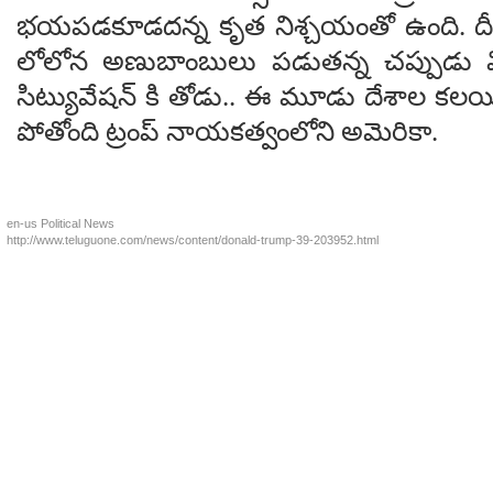
భ‌య‌ప‌డ‌కూడ‌ద‌న్న కృత నిశ్చ‌యంతో ఉంది. దీంతో
లోలోన అణుబాంబులు ప‌డుత‌న్న చ‌ప్పుడు విన
సిట్యువేష‌న్ కి తోడు.. ఈ మూడు దేశాల క‌ల‌యి
పోతోంది ట్రంప్ నాయ‌క‌త్వంలోని అమెరికా.
en-us
Political News
http://www.teluguone.com/news/content/donald-trump-39-203952.html