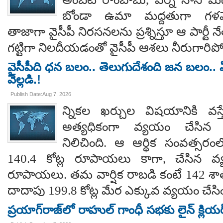
బోండా ఉమా మద్దతుగా గళమెత
తాజాగా వైసీపీ నిరసనలను ప్రశ్నిస్తూ ఆ పార్ట
గట్టిగా నిలదీయడంతో వైసీపీ ఆశలు నీరుగార
వైసీపీది ధన బలం.. తెలుగుదేశంది జన బలం.. ఏ
వెల్లడి.!
Publish Date:Aug 7, 2026
న్నికల ఖర్చుల విషయానికి వస్త
అత్యధికంగా వ్యయం చేసిన ప్
నిలిచింది. ఆ ఆర్థిక సంవత్సర
140.4 కోట్ల రూపాయలు కాగా, చేసిన వ్
రూపాయలు. తమ వార్షిక రాబడి కంటే 142 శ
దాదాపు 199.8 కోట్ల మేర ఎక్కువ వ్యయం చేసిం
ప్రయాగ్‌రాజ్‌లో రాహుల్ గాంధీ సభకు లైన్ క్లియర