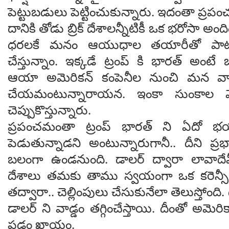
పెట్టుబ‌డులు పెట్టించుకున్నారు. ఇదంతా ప్ర‌ప
దానికి తోడు బ్రిక్ దేశాలన్నీటికీ ఒక భ‌రోసా అ
ధ‌ర‌ల‌కే మ‌నం ఆయుధాల త‌యారీతో పాట
చేస్తున్నాం. ఇక్క‌డే ట్రంప్ కి భార‌త్ అంటే
ఆయా అమెరిక‌న్ కంపెనీల నుంచి మ‌న వాళ
చేయ‌మంటున్నారాయ‌న‌. ఇంకా సుంకాల మ
చెప్పుకొస్తున్నారు.
ప్ర‌పంచ‌మంతా ట్రంప్ భార‌త్ ని ఏదో భ‌య
పెడుతున్నాడ‌ని అంటున్నారుగానీ.. దీని ప్ర‌భ
బ‌లంగా ఉండ‌నుంది. డాల‌ర్ ద్వారా లావాదేవీ
దేశాలు త‌మ‌కు తాము స్వ‌యంగా ఒక క‌రెన్సీ
త‌ద్వారా.. చెల్లింపులు చేసుకునేలా తెలుస్తోంది.
డాల‌ర్ ని వాడ్డం త‌గ్గించేస్తాయి. దీంతో అమెరికా న‌
ప‌డ్డం ఖాయం.