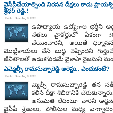
వైసీపీచేయాల్సింది నిరసన దీక్షలు కాదు ప్రాయశ్చిత్
శ్రీధర్ రెడ్డి.!
Publish Date:Aug 8, 2026
ఉపాధ్యాయ ఉద్యోగాల భర్తీని అడ్
నేతలు హైకోర్టులో ఏకంగా 30
వేయించారని, అయితే ధర్మాసనం
మొట్టికాయలు వేసి బుద్ధి చెప్పిందని గుర్తుచ
జీవితాలతో ఆడుకోవడమే వైకాపా నైజమని మండ
ఎమ్మెల్సీ రామసుబ్బారెడ్డి అరెస్టు.. ఎందుకంటే?
Publish Date:Aug 8, 2026
మ్మెల్సీ రామసుబ్బారెడ్డి తన 
కలిసి దీక్షా శిబిరానికి చేరుకున్న
అనుమతి లేదంటూ వారిని అడ్డు
వైపీపీ శ్రేణులు, పోలీసుల మధ్య వాగ్వాదం జ