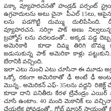
ప‌క్కా వ్యూహ‌ర‌చ‌న‌తో హండ్ర‌డ్ ప‌ర్సంట్ స్ట్
ఉగ్ర‌వాదుల‌ను అటు చైనా పీఎల్ 15లు, ఆపైన
ల‌ను ప‌డ‌గొట్టి దుమ్ము దులిపేసింది. ద
వ్యూహ‌ర‌చ‌న‌. స‌రిగ్గా పాక్ అణు నిల్వ‌లున్
బ్ర‌హ్మోస్ ల‌ను వ‌ద‌ల‌డంతో.. అక్క‌డ ప‌డ్డ దె
అమెరికాకి కూడా దిమ్మ తిరిగి బొమ్మ క‌న
జ‌డుసుకున్న పాక్ అమెరికా కాళ్లు ప‌ట్టుకుని
బేరానికి వ‌చ్చింది.
ఇలా ఎటు నుంచి ఎటు చూసినా ఈ మూడు అగ్ర‌ద
ఒక్కో ర‌కంగా అమెరికాతో ఢీ అంటే ఢీ అంటున్
మొన్న‌.. అమెరిక‌న్ ఎఫ్- 35ల‌ను వ‌ద్ద‌ని రిజెక్ట్
కూడా దాని ప‌నితీరు కేర‌ళ ట్రివేండ్రం ఎయిర్
చూసే ఉంటాం. 40 మంది మెకానిక్ లు వ‌చ్చినా 
చేయ‌లేక పోవ‌డంతో.. గ్లోబ్ మాస్ట‌ర్ సాయంతో బ్రి