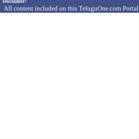
Disclaimer:
All content included on this TeluguOne.com Portal 
audio clips, is the property of ObjectOne Informati
by copyright laws. The collection, arrangement and 
channels is the exclusive property of ObjectOne In
protected copyright laws.
You may not copy, reproduce, distribute, p
transmit, or in any other way exploit any
ObjectOne Information Systems Ltd or our