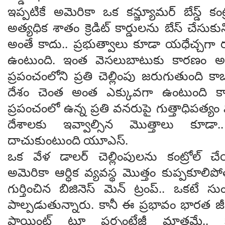
ఇప్ప‌టికే అమెరికా ఒక క‌న్జ్యూమ‌ర్ బేస్డ్ కంట్ర
అత్య‌ధిక శాతం క్రెడిట్ కార్డుల‌ను బేస్ చేసు
అంతే కాదు.. ప్ర‌భుత్వాలు కూడా య‌ధేచ్చ‌గా
ఉంటుంది. ఇంత వెస‌లుబాటుకు కార‌ణం అమె
ప్ర‌పంచంలోని ప్ర‌తి చెల్లింపు జ‌రుగుతుంది కాబ
దేశం చెంత అంత ఎక్కువ‌గా ఉంటుంది కాబ‌ట
ప్ర‌పంచంలో ఉన్న ప్ర‌తి వ‌న‌రుపై గుత్తాధిప‌త
దేశాల‌కు ఇవ్వాల్సిన మొత్తాలు కూడా.. 
దాచుకుంటుంది యూఎస్.
ఒక వేళ డాల‌ర్ చెల్లింపుల‌ను కంట్రోల్ చేయ‌గ
అమెరికా ఆర్ధిక వ్య‌వ‌స్థ మొత్తం కుప్ప‌కూల
గుర్తించిన బిజినెస్ మెన్ ట్రంప్.. ఒక‌టే సు
పాల్ప‌డుతున్నారు. కానీ ఈ ప్ర‌భావం భార‌త జీడ
పాయింట్ టూ ప‌ర్సంటేజీ మాత్ర‌మే.. కా