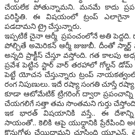
చేయ‌లేక పోతున్నామ‌ని. మ‌న‌మే కాదు ప్ర‌ప
ప‌రిస్థితి. ఈ విష‌యంలో ట్రంప్ ఎలాగైనా
ప‌డ‌దామ‌ని ట్రై చేస్తున్నారు.
ఇప్ప‌టికే చైనా ఆర్మీ ప్ర‌పంచంలోనే అతి పెద్ద‌ది. 
పోల్చితే అమెరికన్ ఆర్మీ జుజుబీ. దీంతో స్మార్
అన్న‌ది ప్రాక్టీస్ చేస్తూ వ‌స్తోంది. గ‌త కాల‌పు అధ్య
ప్ర‌వేశ పెట్టిన స్టార్ వార్ త‌ర‌హాలో గోల్డ‌న్ డోమ్ 
పెట్టే యోచ‌న చేస్తున్నారు ట్రంప్ నాయ‌క‌త్వంలో
రంగ నిపుణులు. ఇదే ర‌ష్యా సంగ‌తి చూస్తే ర‌ష్య
కూడా ఆటోమేటిక్ ట్రిగ‌రింగ్ ద్వారా ప్ర‌పంచాన్
చేయ‌గ‌లిగే స‌త్తా త‌మ సొంత‌మ‌ని గుర్తు చేస్తోం
ఇక భార‌త్ విష‌యానికి వ‌స్తే.. ఈ దేశాన్న
సాయంతో.. కెలికి ఆపై యుధ్దానికి ప్రేరేపించ
కొనుగోళ్లు చేయిద్దామ‌ని చూసింది యూఎస్. త