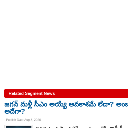
Related Segment News
జగన్ మళ్లీ సీఎం అయ్యే అవకాశమే లేదా? అంబ
అదేగా?
Publish Date:Aug 8, 2026