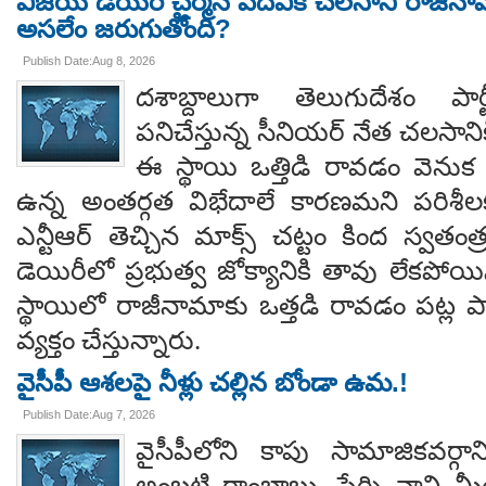
విజయ డెయిరీ చైర్మన్ పదవికి చలసాని రాజీనా
అసలేం జరుగుతోంది?
Publish Date:Aug 8, 2026
దశాబ్దాలుగా తెలుగుదేశం పార్
పనిచేస్తున్న సీనియర్ నేత చలసానిక
ఈ స్థాయి ఒత్తిడి రావడం వెనుక కృష
ఉన్న అంతర్గత విభేదాలే కారణమని పరిశీల
ఎన్టీఆర్ తెచ్చిన మాక్స్ చట్టం కింద స్వతంత
డెయిరీలో ప్రభుత్వ జోక్యానికి తావు లేకపో
స్థాయిలో రాజీనామాకు ఒత్తడి రావడం పట్ల ప
వ్యక్తం చేస్తున్నారు.
వైసీపీ ఆశలపై నీళ్లు చల్లిన బోండా ఉమ.!
Publish Date:Aug 7, 2026
వైసీపీలోని కాపు సామాజికవర్గా
అంబటి రాంబాబు, పేర్ని నాని మ