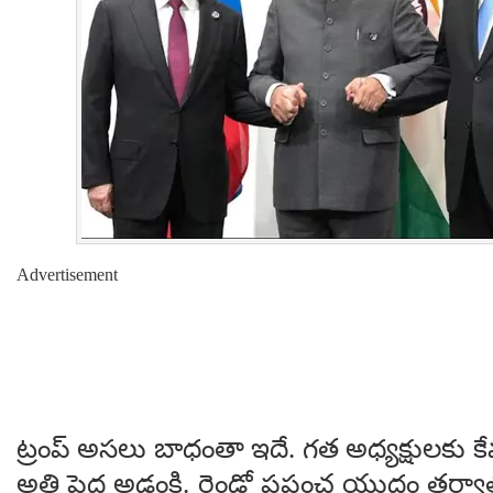
Advertisement
ట్రంప్ అస‌లు బాధంతా ఇదే. గ‌త అధ్య‌క్షుల‌కు కే
అతి పెద్ద అడ్డంకి. రెండో ప్ర‌పంచ యుద్ధం త‌ర్