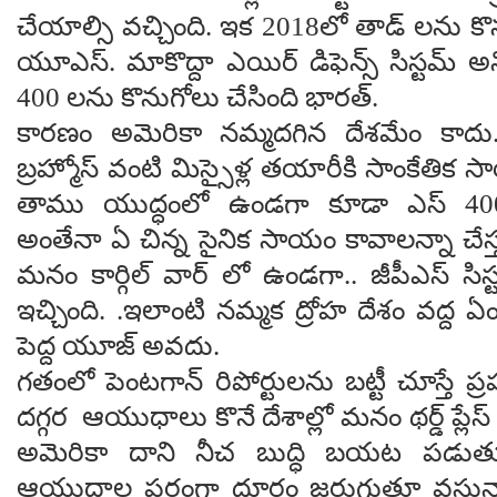
చేయాల్సి వ‌చ్చింది. ఇక 2018లో తాడ్ ల‌ను కొన‌మ
యూఎస్. మాకొద్దా ఎయిర్ డిఫెన్స్ సిస్ట‌మ్ అని 
400 ల‌ను కొనుగోలు చేసింది భార‌త్.
కార‌ణం అమెరికా న‌మ్మ‌ద‌గిన దేశ‌మేం కాద
బ్రహ్మోస్ వంటి మిస్సైళ్ల‌ త‌యారీకి సాంకేతిక 
తాము యుద్ధంలో ఉండ‌గా కూడా ఎస్ 400 డ
అంతేనా ఏ చిన్న సైనిక సాయం కావాల‌న్నా చేస్
మ‌నం కార్గిల్ వార్ లో ఉండ‌గా.. జీపీఎస్ సిస్
ఇచ్చింది. .ఇలాంటి న‌మ్మ‌క ద్రోహ దేశం వ‌ద్ద ఏం
పెద్ద యూజ్ అవ‌దు.
గ‌తంలో పెంట‌గాన్ రిపోర్టుల‌ను బ‌ట్టీ చూస్తే 
ద‌గ్గ‌ర ఆయుధాలు కొనే దేశాల్లో మ‌నం థ‌ర్డ్ ప్లే
అమెరికా దాని నీచ బుద్ధి బ‌య‌ట ప‌డుతూ
ఆయుధాల ప‌రంగా దూరం జ‌రుగుతూ వ‌స్తున్నాం.