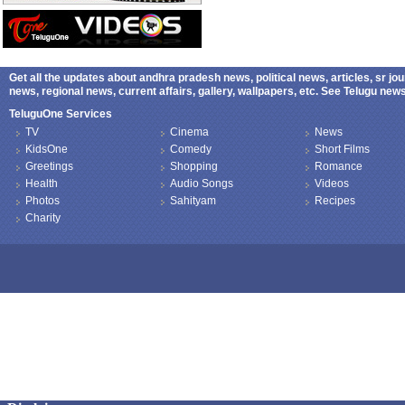
Get all the updates about andhra pradesh news, political news, articles, sr jo
news, regional news, current affairs, gallery, wallpapers, etc. See Telugu ne
TeluguOne Services
TV
Cinema
News
KidsOne
Comedy
Short Films
Greetings
Shopping
Romance
Health
Audio Songs
Videos
Photos
Sahityam
Recipes
Charity
Copyright © 2026 TeluguOne NEWS - All Rights Reserved