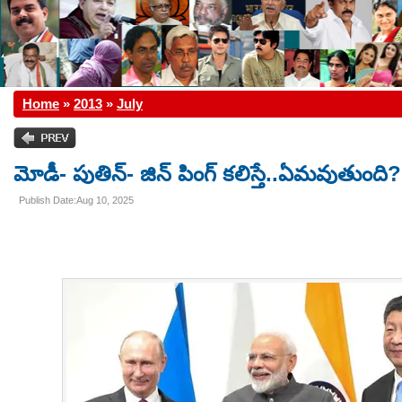
Home
»
2013
»
July
మోడీ- పుతిన్- జిన్ పింగ్ క‌లిస్తే..ఏమ‌వుతుంద
Publish Date:Aug 10, 2025