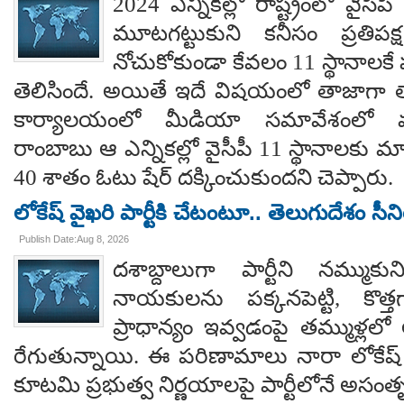
2024 ఎన్నికల్లో రాష్ట్రంలో వైస
మూటగట్టుకుని కనీసం ప్రతిప
నోచుకోకుండా కేవలం 11 స్థానాలక
తెలిసిందే. అయితే ఇదే విషయంలో తాజాగా తాడేప
కార్యాలయంలో మీడియా సమావేశంలో మ
రాంబాబు ఆ ఎన్నికల్లో వైసీపీ 11 స్థానాలకు 
40 శాతం ఓటు షేర్ దక్కించుకుందని చెప్పారు.
లోకేష్ వైఖరి పార్టీకి చేటంటూ.. తెలుగుదేశం సీ
Publish Date:Aug 8, 2026
దశాబ్దాలుగా పార్టీని నమ్ముక
నాయకులను పక్కనపెట్టి, కొత్త
ప్రాధాన్యం ఇవ్వడంపై తమ్ముళ్లలో
రేగుతున్నాయి. ఈ పరిణామాలు నారా లోకేష్
కూటమి ప్రభుత్వ నిర్ణయాలపై పార్టీలోనే అసంతృప్