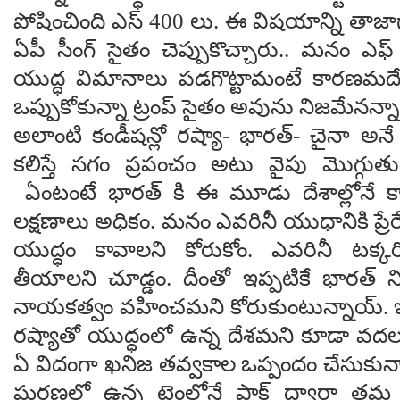
పోషించింది ఎస్ 400 లు. ఈ విష‌యాన్ని తాజ
ఏపీ సీంగ్ సైతం చెప్పుకొచ్చారు.. మ‌నం ఎఫ
యుద్ధ విమానాలు ప‌డ‌గొట్టామంటే కార‌ణ‌మ‌
ఒప్పుకోకున్నా ట్రంప్ సైతం అవును నిజ‌మేన‌న్
అలాంటి కండీష‌న్లో ర‌ష్యా- భార‌త్- చైనా 
క‌లిస్తే స‌గం ప్ర‌పంచం అటు వైపు మొగ్గుత
ఏంటంటే భార‌త్ కి ఈ మూడు దేశాల్లోనే కాస్
ల‌క్ష‌ణాలు అధికం. మ‌నం ఎవ‌రినీ యుధానికి ప్ర
యుద్ధం కావాల‌ని కోరుకోం. ఎవ‌రినీ ట‌క్క‌ర
తీయాల‌ని చూడ్డం. దీంతో ఇప్ప‌టికే భార‌త్ న
నాయ‌క‌త్వం వ‌హించ‌మ‌ని కోరుకుంటున్నాయ్. ఇ
ర‌ష్యాతో యుద్ధంలో ఉన్న దేశ‌మ‌ని కూడా వ‌ద‌ల
ఏ విదంగా ఖ‌నిజ త‌వ్వ‌కాల ఒప్పందం చేసుకున్న
ఘ‌ర్ష‌ణ‌లో ఉన్న టైంలోనే పాక్ ద్వారా త‌