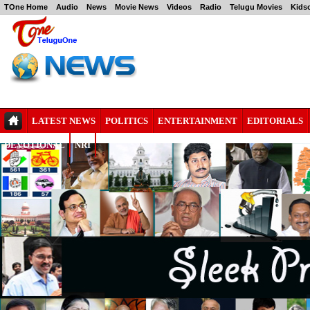
TOne Home
Audio
News
Movie News
Videos
Radio
Telugu Movies
Kids
LATEST NEWS
POLITICS
ENTERTAINMENT
EDITORIALS
DEVOTIONAL
NRI