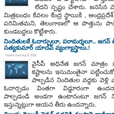
లేదని స్పష్టం చేశారు. జనసేన ప
మిత్రబంధం కేవలం కేంద్ర స్థాయికి , ఆంధ్రప్రదేశ్
పరిమితమని, తెలంగాణలో ఆ పొత్తును పొడిగిం
కుండబద్దలు కొట్టేశారు.
నిందితులకే ఓదార్పులూ, పరామర్శలూ.. జగన్ తీ
సత్యకుమార్ యాదవ్ వ్యంగ్యాస్త్రాలు.!
Publish Date:Aug 8, 2026
వైసీపీ అధినేత జగన్ మాత్రం 
కష్టాలను ఇసుమంతైనా పట్టించుక
పాల్పడిన నిందితుల వద్దకు వెళ్లి వ
ఓదార్చడం వింతగా విడ్డూరంగా ఉందన్
పాల్పడండి అండగా ఉంటానంటూ జగన్ ని
ఇస్తున్నట్లుగా ఆయన తీరు ఉందన్నారు.