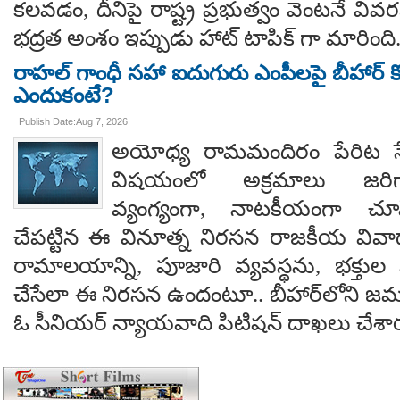
కలవడం, దీనిపై రాష్ట్ర ప్రభుత్వం వెంటనే వ
భద్రత అంశం ఇప్పుడు హాట్ టాపిక్ గా మారింది
రాహల్ గాంధీ సహా ఐదుగురు ఎంపీలపై బీహార్ కోర
ఎందుకంటే?
Publish Date:Aug 7, 2026
అయోధ్య రామమందిరం పేరిట సే
విషయంలో అక్రమాలు జరిగ
వ్యంగ్యంగా, నాటకీయంగా చూ
చేపట్టిన ఈ వినూత్న నిరసన రాజకీయ వివాదాన
రామాలయాన్ని, పూజారి వ్యవస్థను, భక్తు
చేసేలా ఈ నిరసన ఉందంటూ.. బీహార్‌లోని జమూ
ఓ సీనియర్ న్యాయవాది పిటిషన్ దాఖలు చేశార