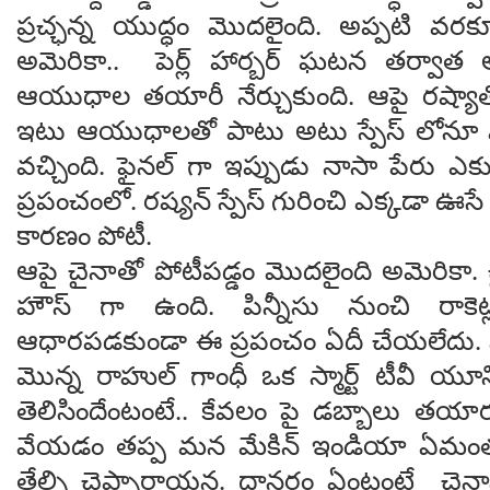
ప్ర‌చ్ఛ‌న్న యుద్ధం మొద‌లైంది. అప్ప‌టి వ‌ర
అమెరికా.. పెర్ల్ హార్బ‌ర్ ఘ‌ట‌న త‌ర్వా
ఆయుధాల త‌యారీ నేర్చుకుంది. ఆపై ర‌ష్యా
ఇటు ఆయుధాల‌తో పాటు అటు స్పేస్ లోనూ ము
వ‌చ్చింది. ఫైన‌ల్ గా ఇప్పుడు నాసా పేరు ఎక్క
ప్ర‌పంచంలో. ర‌ష్య‌న్ స్పేస్ గురించి ఎక్క‌డా ఊస
కార‌ణం పోటీ.
ఆపై చైనాతో పోటీప‌డ్డం మొద‌లైంది అమెరికా. చైనా 
హౌస్ గా ఉంది. పిన్నీసు నుంచి రాకెట్
ఆధార‌ప‌డ‌కుండా ఈ ప్ర‌పంచం ఏదీ చేయ‌లేదు. మ
మొన్న రాహుల్ గాంధీ ఒక స్మార్ట్ టీవీ యూనిట్
తెలిసిందేంటంటే.. కేవ‌లం పై డ‌బ్బాలు త‌యారు 
వేయ‌డం త‌ప్ప మ‌న మేకిన్ ఇండియా ఏమంత ఎఫ
తేల్చి చెప్పారాయ‌న‌. దానర్ధం ఏంటంటే చైన