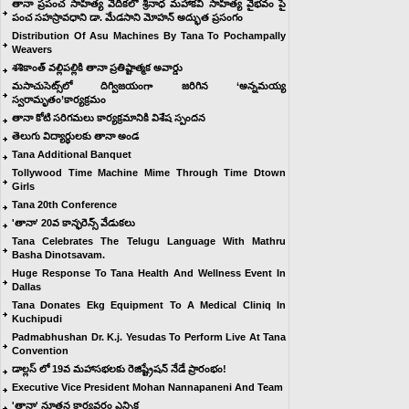
తానా ప్రపంచ సాహిత్య వేదికలో శ్రీనాధ మహాకవి సాహిత్య వైభవం పై
పంచ సహస్రావధాని డా. మేడసాని మోహన్ అద్భుత ప్రసంగం
Distribution Of Asu Machines By Tana To Pochampally
Weavers
శశికాంత్ వల్లిపల్లికి తానా ప్రతిష్టాత్మక అవార్డు
మసాచుసెట్స్‌లో దిగ్విజయంగా జరిగిన ‘అన్నమయ్య
స్వరామృతం’కార్యక్రమం
తానా కోటి సరిగమలు కార్యక్రమానికి విశేష స్పందన
తెలుగు విద్యార్థులకు తానా అండ
Tana Additional Banquet
Tollywood Time Machine Mime Through Time Dtown
Girls
Tana 20th Conference
'తానా' 20వ కాన్ఫరెన్స్ వేడుకలు
Tana Celebrates The Telugu Language With Mathru
Basha Dinotsavam.
Huge Response To Tana Health And Wellness Event In
Dallas
Tana Donates Ekg Equipment To A Medical Cliniq In
Kuchipudi
Padmabhushan Dr. K.j. Yesudas To Perform Live At Tana
Convention
డాల్లస్ లో 19వ మహాసభలకు రెజిష్ట్రేషన్ నేడే ప్రారంభం!
Executive Vice President Mohan Nannapaneni And Team
'తానా' నూతన కార్యవర్గం ఎన్నిక