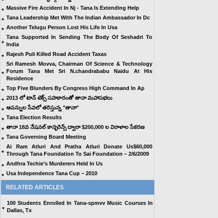
Massive Fire Accident In Nj - Tana Is Extending Help
Tana Leadership Met With The Indian Ambassador In Dc
Another Telugu Person Lost His Life In Usa
Tana Supported In Sending The Body Of Seshadri To
India
Rajesh Puli Killed Road Accident Taxas
Sri Ramesh Movva, Chairman Of Science & Technology
Forum Tana Met Sri N.chandrababu Naidu At His
Residence
Top Five Blunders By Congress High Command In Ap
2013 లో టాన్ టెక్స్ సహకారంతో తానా మహాసభలు
ఆపన్నుల సేవలో తరిస్తున్న "తానా"
Tana Election Results
తానా 18వ నేషనల్ కాన్ఫరెన్స్ ద్వారా $200,000 ల విరాళాల సేకరణ
Tana Governing Board Meeting
Ai Ram Atluri And Pratha Atluri Donate Us$60,000
Through Tana Foundation To Sai Foundation – 2/6/2009
Andhra Techie’s Murderers Held In Us
Usa Independence Tana Cup – 2010
RELATED ARTICLES
100 Students Enrolled In Tana-spmvv Music Courses In
Dallas, Tx