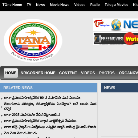
TOne Home
TV
News
Movie News
Videos
Radio
Telugu Movies
Ki
HOME
NRICORNER HOME
CONTENT
VIDEOS
PHOTOS
ORGANIZA
RELATED NEWS
NEWS
తానా ప్రపంచసాహిత్యవేదిక 90 వ సమావేశం ఘన విజయం
తెలుగుభాష పరిరక్షణ, పరివ్యాప్తికోసం ఏంచేద్దాం? అనే అంశం మీద
చర్చ!
తానా 2025 మహాసభల వేదిక డెట్రాయిట్‌...!
తానా ప్రపంచసాహిత్యవేదిక నాల్గవ వార్షికోత్సవ వేడుకలు
తానా బోర్డ్ చైర్మన్ గా ఏకగ్రీవంగా ఎన్నికైన డాక్టర్ నాగేంద్ర శ్రీనివాస్ కొడాలి
నెల నెలా తెలుగు వెలుగు