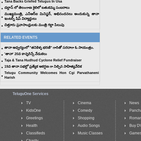
Tana Backs Griefed Telugus In Usa
డల్లాస్ లో తెలంగాణ శైలిలో బతుకమ్మ సంబరాలు
ముఖ్యమంత్రి, ఎన్ఆర్ఐ మినిస్టర్, అభినందనలు అందుకున్న తానా
ఇంటర్న్ షిప్ విద్యార్ధులు
చిత్తూరు ప్రవాసాంధ్రులకు మంత్రి గల్లా పిలుపు
RELATED EVENTS
తానా ఆధ్వర్యంలో "తనికెళ్ళ భరణి" గారితో సరదాగా ఓ సాయంత్రం.
'తానా' 20వ కాన్ఫరెన్స్ వేడుకలు
Taja & Tana Hudhud Cyclone Relief Fundraiser
19వ తానా సభల్లో ప్రత్యేక ఆకర్షణ గా నిల్చిన సాహిత్యవేదిక
Telugu Community Welcomes Hon Cgi Parvathaneni
Harish
TeluguOne Services
TV
Cinema
News
KidsOne
Comedy
Panch
Greetings
Shopping
Roma
Health
Audio Songs
Buy D
Classifieds
Music Classes
Game
Charity