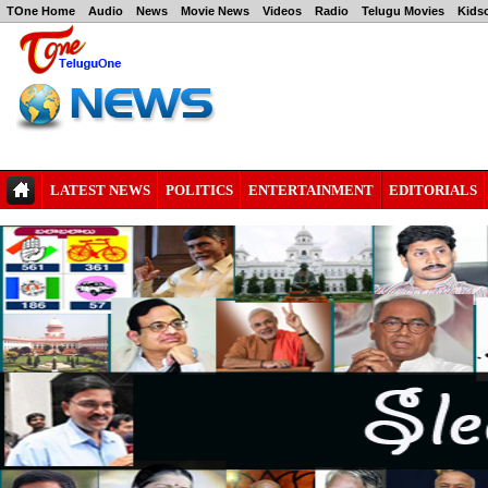
TOne Home
Audio
News
Movie News
Videos
Radio
Telugu Movies
Kids
LATEST NEWS
POLITICS
ENTERTAINMENT
EDITORIALS