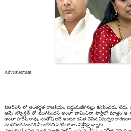
Advertisement
బీఆర్ఎస్ లో అంతర్గత రాజకీయం సద్దుమణిగినట్లు కనిపించడం లేదు. బీ
ఆమె సస్పెన్షన్ తో ముగిసిందని అంతా భావించినా పార్టీలో మాత్రం 
అంతా హరీష్ రావు, సంతోష్ లదే అంటూ కవిత చేసిన విమర్శల కారణంగానే
ముగిసిందనడానికి వీలులేదని పరిశీలకులు విశ్లేషిస్తున్నారు.
ఎందుకంటే కవిత మాజీ మంత్రి హరీష్ రావుపై చేసిన అవినీతి విమర్