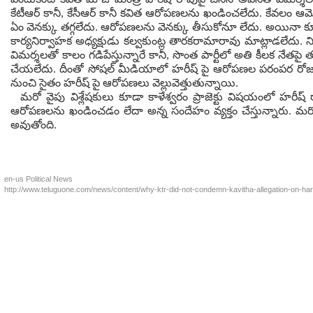
కేటీఆర్ కానీ, కేసీఆర్ కానీ కవిత ఆరోపణలను ఖండించలేదు. కేవలం ఆమెను
ఏం వెనక్కు తగ్గలేదు. ఆరోపణలను వెనక్కు తీసుకోనూ లేదు. అయినా 
కార్యనిర్వాహక అధ్యక్షుడు కల్వకుంట్ల తారకరామారావు మాట్లాడలేదు. ని
విమర్శలతో కాలం గడిపేస్తున్నారే కానీ, సొంత పార్టీలో అతి కీలక న
చేయలేదు. దీంతో సోషల్ మీడియాలో హరీష్ పై ఆరోపణల పరంపర రోజురోజుకూ
నుంచి సైతం హరీష్ పై ఆరోపణలు వెల్లువెత్తుతున్నాయి.
మరో వైపు విశ్లేషకులు కూడా కాళేశ్వరం ప్రాజెక్టు విషయంలో హరీ
ఆరోపణలను ఖండించడం లేదా అన్న సందేహం వ్యక్తం చేస్తున్నారు. మరో వ
అవుతోంది.
en-us
Political News
http://www.teluguone.com/news/content/why-ktr-did-not-condemn-kavitha-allegation-on-ha