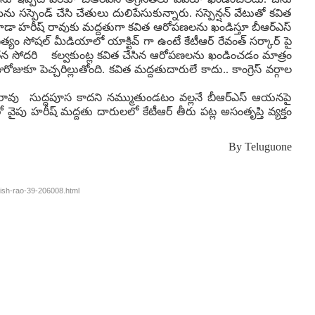
 సస్పెండ్ చేసి చేతులు దులిపేసుకున్నారు. సస్పెన్షన్ వేటుతో కవిత
కూడా హరీష్ రావుకు మద్దతుగా కవిత ఆరోపణలను ఖండిస్తూ బీఆర్ఎస్
త్యం సోషల్ మీడియాలో యాక్టివ్ గా ఉంటే కేటీఆర్ రేవంత్ సర్కార్ పై
ేతపై తన సోదరి కల్వకుంట్ల కవిత చేసిన ఆరోపణలను ఖండించడం మాత్రం
 పెచ్చరిల్లుతోంది. కవిత మద్దతుదారులే కాదు.. కాంగ్రెస్ వర్గాల
ష్ రావు సుద్దపూస కాదని నమ్ముతుండటం వల్లనే బీఆర్ఎస్ ఆయనపై
ైపు హరీష్ మద్దతు దారులలో కేటీఆర్ తీరు పట్ల అసంతృప్తి వ్యక్తం
By
Teluguone
rish-rao-39-206008.html