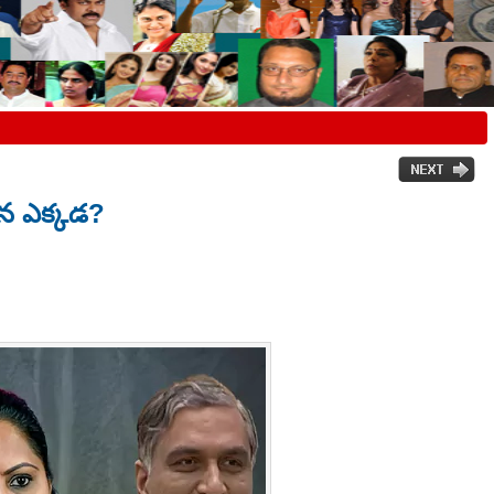
డన ఎక్కడ?