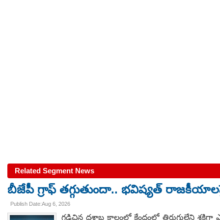
Related Segment News
బీజేపీ గ్రాఫ్ తగ్గుతుందా.. భవిష్యత్ రాజకీయాలపై
Publish Date:Aug 6, 2026
గడిచిన దశాబ్ద కాలంలో కేంద్రంలో తిరుగులేని శక్తిగా 