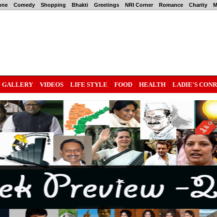
one
Comedy
Shopping
Bhakti
Greetings
NRI Corner
Romance
Charity
M
GALLERY
VIDEOS
LIFE STYLE
FOOD
HEALTH
LADIE'S CON