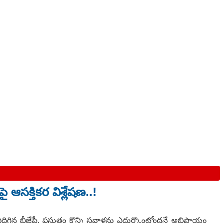
 ఆసక్తికర విశ్లేషణ..!
ఎదిగిన బీజేపీ, ప్రస్తుతం కొన్ని సవాళ్లను ఎదుర్కొంటోందనే అభిప్రాయం