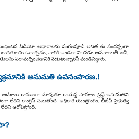
ంధించిన వీడియో ఆధారాలను వంగలపూడి అనిత ఈ సందర్భంగా
ళ్తే బాధితులను ఓదార్చడం, వారికి అండగా నిలవడం ఆనవాయితీ అనీ,
ితులను పరామర్శించడానికి వెడుతున్నారనీ మండిపడ్డారు.
కార్యక్రమానికి అనుమతి ఉపసంహరణ.!
ోర్టు ఆదేశాలు కారణంగా చూపుతూ కాయస్థ పాఠశాల ట్రస్ట్ అనుమతిని
లేదని కాంగ్రెస్ చెబుతోంది. అధికార యంత్రాంగం, బీజేపీ ప్రభుత్వ
దని ఆరోపిస్తోంది.
సా?