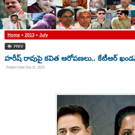
Home
»
2013
»
July
హరీష్ రావుపై కవిత ఆరోపణలు.. కేటీఆర్ ఖం
Publish Date:Sep 11, 2025