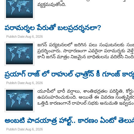
వ్యక్తమవుతోంది.
పరామర్శల పేరుతో బలప్రదర్శనలా?
Publish Date:Aug 6, 2026
జగన్ పర్యటనలలో జరిగిన పలు సంఘటనలకు సంబ
ప్రదర్శించారు. సాధారణంగా ఎవరైనా పరామర్శకు వె
కానీ జగన్ మాత్రం నిజమైన బాధితులను వదిలేసి నింద
ప్రయాగ్ రాజ్ లో రాహుల్ ఛాత్రోన్ కీ గూంజ్ 
Publish Date:Aug 6, 2026
యూపీలో భారీ వర్షాలు, శాంతిభద్రతల పరిస్థితి, క
ఉపసంహరించుకుంది. అయితే ఈ వివరణ సంతృప్తికరంగా 
ఒత్తిడి కారణంగానే రాహుల్ సభకు అనుమతి ఇవ్వడం లే
అంబటి పాదయాత్ర హాల్ట్.. కారణం ఏంటో తెలు
Publish Date:Aug 6, 2026