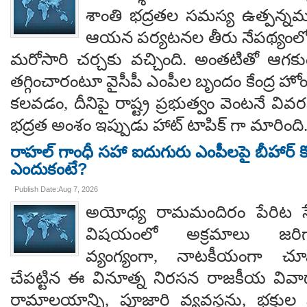
శాంతి భద్రతల సమస్య ఉత్పన్నమ
ఆయన పర్యటనల తీరు నేపథ్యంలో
మరోసారి చర్చకు వచ్చింది. అంతటితో ఆగకుం
తగ్గించారంటూ వైసీపీ ఎంపీల బృందం కేంద్ర హో
కలవడం, దీనిపై రాష్ట్ర ప్రభుత్వం వెంటనే వ
భద్రత అంశం ఇప్పుడు హాట్ టాపిక్ గా మారింది
రాహల్ గాంధీ సహా ఐదుగురు ఎంపీలపై బీహార్ కోర
ఎందుకంటే?
Publish Date:Aug 7, 2026
అయోధ్య రామమందిరం పేరిట సే
విషయంలో అక్రమాలు జరిగ
వ్యంగ్యంగా, నాటకీయంగా చూ
చేపట్టిన ఈ వినూత్న నిరసన రాజకీయ వివాదాన
రామాలయాన్ని, పూజారి వ్యవస్థను, భక్తు