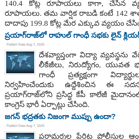
140.4 కోట్ల రూపాయలు కాగా, చేసిన వ్
రూపాయలు. తమ వార్షిక రాబడి కంటే 142 శ
దాదాపు 199.8 కోట్ల మేర ఎక్కువ వ్యయం చేసిం
ప్రయాగ్‌రాజ్‌లో రాహుల్ గాంధీ సభకు లైన్ క్లియర
Publish Date:Aug 7, 2026
దేశవ్యాప్తంగా విద్యా వ్యవస్థను వేధి
లీకేజీలు, నిరుద్యోగం, యువత భవ
గాంధీ ప్రత్యక్షంగా విద్యార
నిర్వహించేందుకు ఉద్దేశించిన ఈ స
ప్రయాగ్‌రాజ్‌లోని ప్రసిద్ధ కేపీ కాలేజీ మైదాన
కాంగ్రెస్ భారీ ఏర్పాట్లు చేసింది.
జగన్ భద్రతకు నిజంగా ముప్పు ఉందా?
Publish Date:Aug 7, 2026
పరామర్శల పేరిట పోలీసుల ఆంక్