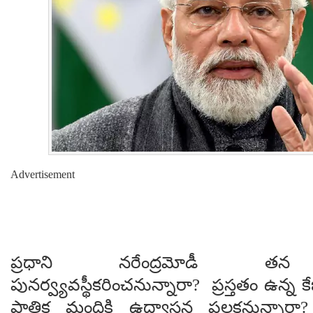
Advertisement
ప్రధాని నరేంద్రమోడీ తన మంత
పునర్వ్యవస్థీకరించనున్నారా? ప్రస్తతం ఉన్న క
పాతిక మందికి ఉద్వాసన పలకనున్నారా? అ