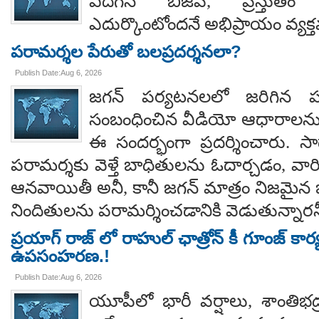
ఎదిగిన బీజేపీ, ప్రస్తుతం 
ఎదుర్కొంటోందనే అభిప్రాయం వ్యక్
పరామర్శల పేరుతో బలప్రదర్శనలా?
Publish Date:Aug 6, 2026
జగన్ పర్యటనలలో జరిగిన
సంబంధించిన వీడియో ఆధారాలన
ఈ సందర్భంగా ప్రదర్శించారు. 
పరామర్శకు వెళ్తే బాధితులను ఓదార్చడం, వా
ఆనవాయితీ అనీ, కానీ జగన్ మాత్రం నిజమైన 
నిందితులను పరామర్శించడానికి వెడుతున్నారన
ప్రయాగ్ రాజ్ లో రాహుల్ ఛాత్రోన్ కీ గూంజ్ కార
ఉపసంహరణ.!
Publish Date:Aug 6, 2026
యూపీలో భారీ వర్షాలు, శాంతిభద్రత