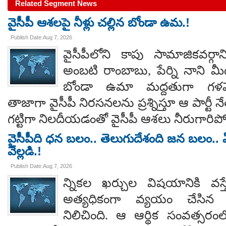
Related Segment News
వైసీపీ ఆశలపై నీళ్లు చల్లిన బోండా ఉమ.!
Publish Date:Aug 7, 2026
వైసీపీలోని కాపు సామాజికవర్గా
అంబటి రాంబాబు, పేర్ని నాని మ
బోండా ఉమా మద్దతుగా గళమెత
తాజాగా వైసీపీ నిరసనలను ప్రశ్నిస్తూ ఆ పార్ట
గట్టిగా నిలదీయడంతో వైసీపీ ఆశలు నీరుగార
వైసీపీది ధన బలం.. తెలుగుదేశంది జన బలం.. ఏ
వెల్లడి.!
Publish Date:Aug 7, 2026
న్నికల ఖర్చుల విషయానికి వస్త
అత్యధికంగా వ్యయం చేసిన ప్
నిలిచింది. ఆ ఆర్థిక సంవత్సర