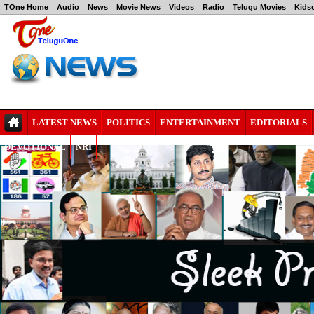
TOne Home
Audio
News
Movie News
Videos
Radio
Telugu Movies
Kids
LATEST NEWS
POLITICS
ENTERTAINMENT
EDITORIALS
DEVOTIONAL
NRI