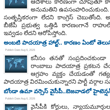
ఆదేశాలు కారణంగా చూపుతూ కాయస
అనుమతిని ఉపసంహరించుకుంది
సంతృప్తికరంగా లేదని కాంగ్రెస్ చెబుతోంది.
బీజేపీ ప్రభుత్వ ఒత్తిడి కారణంగానే రా
ఇవ్వడం లేదని ఆరోపిస్తోంది.
అంబటి పాదయాత్ర హాల్ట్.. కారణం ఏంటో తెలు
Publish Date:Aug 6, 2026
కనీసం తనతో సంప్రదించకుండా 
రాంబాబు పాదయాత్ర ప్రకటన చే
ఆగ్రహం వ్యక్తం చేయడంతో గత్
పాదయాత్ర విరమించుకున్నారని పార్టీ వర్గాల
బోండా ఉమా వర్సెస్ వైసీపీ..బెజవాడలో హైటెన్ష
Publish Date:Aug 6, 2026
వైసీపీకి కోర్టులు, న్యాయమూర్త