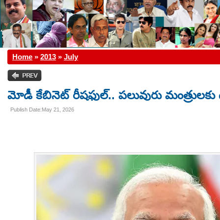
Home
»
2013
»
July
మోడీ కేబినెట్ రీషఫుల్.. పలువురు మంత్రులక
Publish Date:May 21, 2026