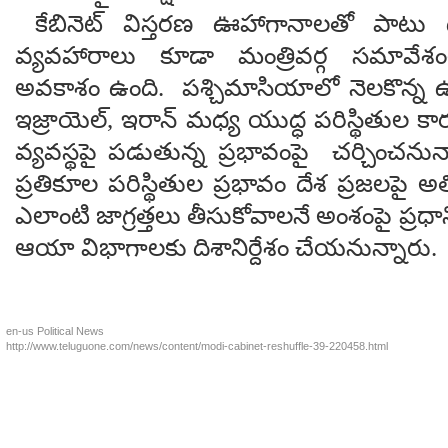
కేబినెట్ విస్తరణ ఊహాగానాలతో పాటు దే
వ్యవహారాలు కూడా మంత్రివర్గ సమావేశం
అవకాశం ఉంది. పశ్చిమాసియాలో నెలకొన్న ఉద్
ఇజ్రాయెల్, ఇరాన్ మధ్య యుద్ధ పరిస్థితుల క
వ్యవస్థపై పడుతున్న ప్రభావంపై చర్చించనున
ప్రతికూల పరిస్థితుల ప్రభావం దేశ ప్రజలపై 
ఎలాంటి జాగ్రత్తలు తీసుకోవాలనే అంశంపై ప్రధా
ఆయా విభాగాలకు దిశానిర్దేశం చేయనున్నారు
en-us
Political News
http://www.teluguone.com/news/content/modi-cabinet-reshuffle-39-220458.html