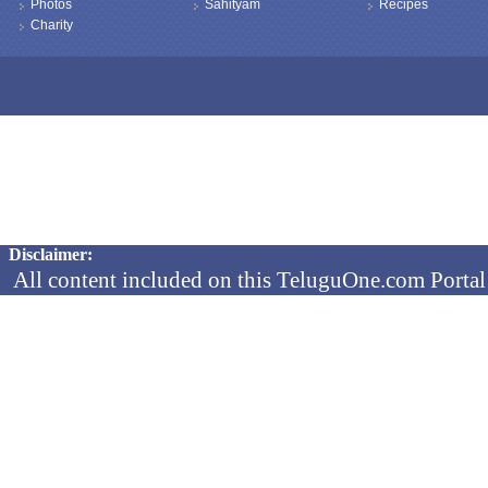
Photos
Sahityam
Recipes
Charity
Copyright © 2026 TeluguOne NEWS - All Rights Reserved
Disclaimer:
All content included on this TeluguOne.com Portal 
audio clips, is the property of ObjectOne Informati
by copyright laws. The collection, arrangement and 
channels is the exclusive property of ObjectOne In
protected copyright laws.
You may not copy, reproduce, distribute, p
transmit, or in any other way exploit any
ObjectOne Information Systems Ltd or our