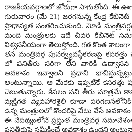
రాజకీయవర్గాలలో జోరుగా సాగుతోంది. ఈ ఊగ
గురువారం (మే 21) జరగనున్న కేంద్ర కేబినె
ప్రాధాన్యత సంతరించుకుంది. మోడీ మంత్రివర్
మంది మంత్రులకు ఇదే చివరి కేబినెట్ స
విశ్వసనీయంగా తెలుస్తోంది. గత కొంత కాలంగా ప
తన మంత్రివర్గ పునర్వ్యవస్థీకరణపై కసరత్తు చేస
లో పనితీరు సరిగా లేని వారికి ఉద్వాసన ప
అవకాశం ఇవ్వాలని ప్రధాని భావిస్తున్నట్లు
అంటున్నాయి. ఆ మేరకు ఇప్పటికే కసరత్తు ప
చెబుతున్నారు. కేవలం పని తీరు మాత్రమే క
వ్యక్తిగత వ్యవహారశైలి కూడా పరిగణనలోనికి 
ఉన్న మంత్రులలో కొందరిపై వేటు వేసే అవకా
ఈ నేపథ్యంలోనే ప్రస్తుత మంత్రివర్గ సమావే
పనితీరుపై సమీక్షించే అవకాశం ఉందని అంటున