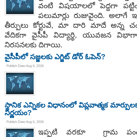
వంటి విషయాలలో పెద్దగా పట్ట
పలుమార్లు రుజువైంది. అలాగే ఇప
తీర్పులు కోర్టువే, మా దారి మాదే అన్
వేదికగా వైసీపీ విద్యార్థి, యువజన విభాగాలు
నిరసనలకు దిగాయి.
వైసీపీలో సజ్జలకు ఎగ్జిట్ డోర్ ఓపెన్?
Publish Date:Aug 6, 2026
స్థానిక ఎన్నికల విధానంలో విప్లవాత్మక మార్పుల
నిర్ణయం?
Publish Date:Aug 6, 2026
ఇప్పటి వరకూ గ్రామ పంచ