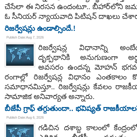
చేసేలా ఈ నిరసన ఉందంటూ.. బీహార్‌లోని జమూ
ఓ సీనియర్ న్యాయవాది పిటిషన్ దాఖలు చేశార
రిజర్వేషన్లు ఉండాల్సిందే.!
Publish Date:Aug 7, 2026
రిజర్వేషన్ల విధానాన్ని అం
దృక్పథానికి అనుగుణంగా అర్థ
అవసరం ఉందన్న మోహన్ భగవత్..
రంగాల్లో రిజర్వేషన్ల విధానం ఎంతకాలం కొ
సమాధానమిస్తూ.. రిజర్వేషన్లు కేవలం రాజకీ
సామాజిక అనివార్యత అన్నారు.
బీజేపీ గ్రాఫ్ తగ్గుతుందా.. భవిష్యత్ రాజకీయాలపై
Publish Date:Aug 6, 2026
గడిచిన దశాబ్ద కాలంలో కేంద్రంలో 