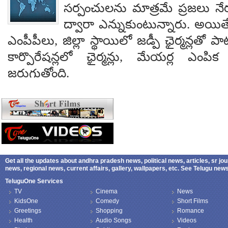
సర్పంచులను మాత్రమే ప్రజలు నేరుగ
ద్వారా ఎన్నుకుంటున్నారు. అయి
ఎంపీపీలు, జిల్లా స్థాయిలో జడ్పీ ఛైర్మన్లతో ప
కార్పొరేషన్లలో ఛైర్మన్లు, మేయర్ల ఎంపిక 
జరుగుతోంది.
Get all the updates about andhra pradesh news, political news, articles, sr jo
news, regional news, current affairs, gallery, wallpapers, etc. See Telugu ne
TeluguOne Services
TV
Cinema
News
KidsOne
Comedy
Short Films
Greetings
Shopping
Romance
Health
Audio Songs
Videos