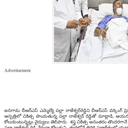
Advertisement
జనగామ బీఆర్‌ఎస్ ఎమ్మెల్యే పల్లా రాజేశ్వర్‌రెడ్డిని బీఆర్‌ఎస్ వర్క
ఆస్పత్రిలో చికిత్స పొందుతున్న పల్లా రాజేశ్వర్‌ రెడ్డితో మాట్లాడి, ఆయన
కోలుకుంటున్నట్లు వైద్యులు తెలిపారు. శస్త్ర చికిత్స అనంతరం తొందరగానే కోల
పల్లా రాజేశ్వర్‌ రెడ్డి వేగంగా కోలుకుని, త్వరలోనే తిరిగి ప్రజాక్షేత్రంలో 