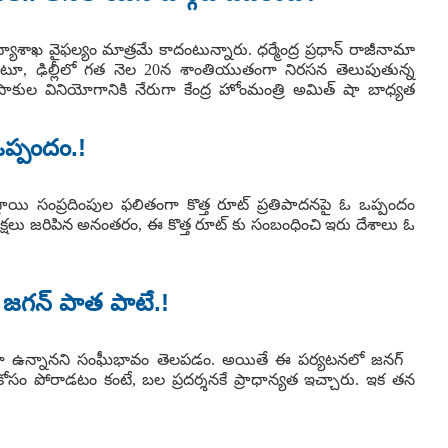
ద్యాశాఖ వైఫల్యం మాత్రమే కాదంటున్నారు. ధర్మేంద్ర ప్రధాన్ రాజీనామా
నంటూ, ఢిల్లీలో గత నెల 20న శాంతియుతంగా నిరసన తెలుపుతున్న
్ తుపాకుల వినియోగానికి నేరుగా కేంద్ర హోంమంత్రి అమిత్ షా బాధ్యత
ఒప్పందం.!
థాయి సంప్రదింపుల ఫలితంగా కొత్త రూట్ ప్రతిపాదనపై ఓ ఒప్పందం
 సమీక్షలు జరిపిన అనంతరం, ఈ కొత్త రూట్ కు సంబంధించి ఇరు దేశాలు ఓ
ూ జగన్ పాత పాటే.!
 అండగా ఉన్నానని సంఘీభావం తెలపడం. అయితే ఈ పర్యటనలో జనగ్
ోసం పోరాడటం కంటే, బల ప్రదర్శనకే ప్రాధాన్యత ఇచ్చారు. ఇక తన