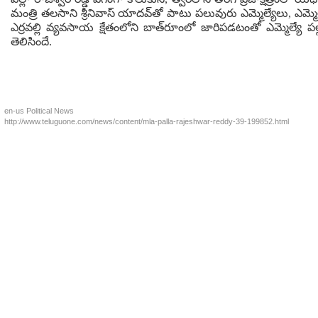
మంత్రి తలసాని శ్రీనివాస్‌ యాదవ్‌తో పాటు పలువురు ఎమ్మెల్యేలు, ఎమ్మె
ఎర్రవల్లి వ్యవసాయ క్షేతంలోని బాత్‌రూంలో జారిపడటంతో ఎమ్మెల్యే పల
తెలిసిందే.
en-us
Political News
http://www.teluguone.com/news/content/mla-palla-rajeshwar-reddy-39-199852.html