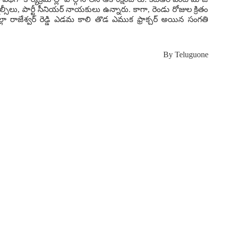
ల్సీలు, పార్టీ సీనియర్‌ నాయకులు ఉన్నారు. కాగా, రెండు రోజుల క్రితం
్లా రాజేశ్వర్‌ రెడ్డి ఎడమ కాలి తొడ ఎముక ఫ్రాక్చర్‌ అయిన సంగతి
By
Teluguone