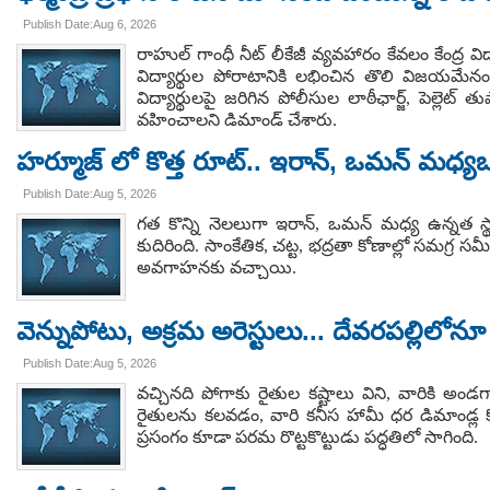
Publish Date:Aug 6, 2026
రాహుల్ గాంధీ నీట్ లీకేజీ వ్యవహారం కేవలం కేంద్ర వి
విద్యార్థుల పోరాటానికి లభించిన తొలి విజయమే
విద్యార్థులపై జరిగిన పోలీసుల లాఠీఛార్జ్, పెల్లెట
వహించాలని డిమాండ్ చేశారు.
హర్మూజ్ లో కొత్త రూట్.. ఇరాన్, ఒమన్ మధ్య
Publish Date:Aug 5, 2026
గత కొన్ని నెలలుగా ఇరాన్, ఒమన్ మధ్య ఉన్నత స్
కుదిరింది. సాంకేతిక, చట్ట, భద్రతా కోణాల్లో సమగ్ర
అవగాహనకు వచ్చాయి.
వెన్నుపోటు, అక్రమ అరెస్టులు... దేవరపల్లిలోన
Publish Date:Aug 5, 2026
వచ్చినది పోగాకు రైతుల కష్టాలు విని, వారికి
రైతులను కలవడం, వారి కనీస హామీ ధర డిమాండ్ల క
ప్రసంగం కూడా పరమ రొట్టకొట్టుడు పద్ధతిలో సాగింది.