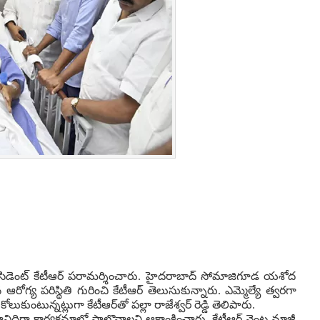
ింగ్ ప్రెసిడెంట్ కేటీఆర్ పరామర్శించారు. హైదరాబాద్ సోమాజిగూడ యశోద
 ఆరోగ్య పరిస్థితి గురించి కేటీఆర్‌ తెలుసుకున్నారు. ఎమ్మెల్యే త్వరగా
ుకుంటున్నట్లుగా కేటీఆర్‌తో పల్లా రాజేశ్వర్‌ రెడ్డి తెలిపారు.
యథావిధిగా కార్యక్రమాల్లో పాల్గొనాలని ఆకాంక్షించారు. కేటీఆర్‌ వెంట మాజీ