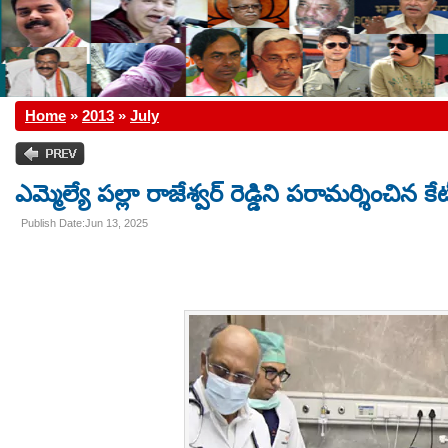
Home
»
2013
»
July
ఎమ్మెల్యే పల్లా రాజేశ్వర్‌ రెడ్డిని పరామర్శించిన కేట
Publish Date:Jun 13, 2025