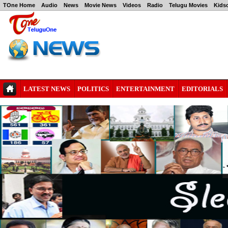
TOne Home
Audio
News
Movie News
Videos
Radio
Telugu Movies
Kids
LATEST NEWS
POLITICS
ENTERTAINMENT
EDITORIALS