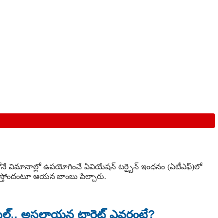
వరలోనే విమానాల్లో ఉపయోగించే ఏవియేషన్ టర్బైన్ ఇంధనం (ఏటీఎఫ్)లో
ేస్తోందంటూ ఆయన బాంబు పేల్చారు.
ాహుల్.. అసలాయన టార్గెట్ ఎవరంటే?