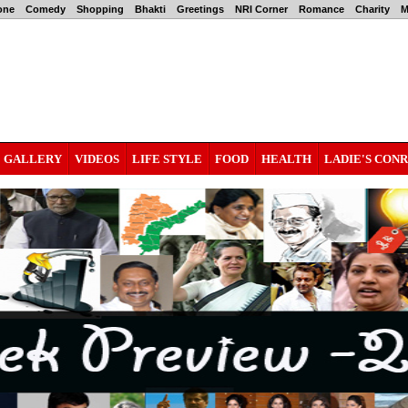
one
Comedy
Shopping
Bhakti
Greetings
NRI Corner
Romance
Charity
M
GALLERY
VIDEOS
LIFE STYLE
FOOD
HEALTH
LADIE'S CON