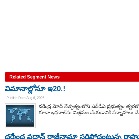
Related Segment News
విమానాల్లోనూ ఇ20.!
Publish Date:Aug 6, 2026
నరేంద్ర మోదీ నేతృత్వంలోని ఎన్‌డీఏ ప్రభుత్వం త్
కూడా ఇథనాల్‌ను మిశ్రమం చేయడానికి సన్నాహాలు చ
ధర్మేంద్ర ప్రధాన్ రాజీనామా సరిపోదంటున్న ర