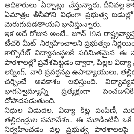
అధికారులు ఏర్పాట్లు చేస్తున్నారు. దీనివల్ల క
ఏమాత్రం తీసిపోని విధంగా ప్రభుత్వ బడుల్ల
మెరుగుపడతాయని భావిస్తున్నారు.
ఇక అదే రోజున అంటే.. జూన్ 19న రాష్ట్రవ్యాప్
టీచర్ మీట్ నిర్వహించాలని ప్రభుత్వం నిర్ణయ
కార్పొరేట్ విద్యాసంస్థలకే పరిమితమైన ఈ స
పాఠశాలల్లో ప్రవేశపెట్టడం ద్వారా, పిల్లల విద్యా
లెర్నింగ్, వారి ప్రవర్తనపై ఉపాధ్యాయులు, తల్లి
చర్చించే అవకాశం లభిస్తుంది. విద్యావ్యవస
భాగస్వామ్యాన్ని ప్రత్యక్షంగా పెంచడ
దోహదపడుతుంది.
నిధుల విడుదల, విద్యా కిట్ల పంపిణీ, 
తల్లిదండ్రుల సమావేశం.. ఈ మూడింటినీ ఒకే
నిర్వహించడం వల్ల ప్రభుత్వ పాఠశాలలపై