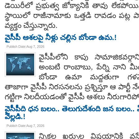
డెయిరీలో ప్రభుత్వ జోక్యానికి తావు లేకపో
స్థాయిలో రాజీనామాకు ఒత్తడి రావడం పట్ల ప
వ్యక్తం చేస్తున్నారు.
వైసీపీ ఆశలపై నీళ్లు చల్లిన బోండా ఉమ.!
Publish Date:Aug 7, 2026
వైసీపీలోని కాపు సామాజికవర్గా
అంబటి రాంబాబు, పేర్ని నాని మ
బోండా ఉమా మద్దతుగా గళమెత
తాజాగా వైసీపీ నిరసనలను ప్రశ్నిస్తూ ఆ పార్ట
గట్టిగా నిలదీయడంతో వైసీపీ ఆశలు నీరుగార
వైసీపీది ధన బలం.. తెలుగుదేశంది జన బలం.. ఏ
వెల్లడి.!
Publish Date:Aug 7, 2026
న్నికల ఖర్చుల విషయానికి వస్త