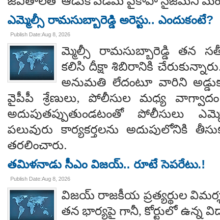
జీవితాలతో ఆడుకోవడమే వైకాపా నైజమని మండ
ఎమ్మెల్సీ రామసుబ్బారెడ్డి అరెస్టు.. ఎందుకంటే?
Publish Date:Aug 8, 2026
మ్మెల్సీ రామసుబ్బారెడ్డి తన 
కలిసి దీక్షా శిబిరానికి చేరుకున్న
అనుమతి లేదంటూ వారిని అడ్డు
వైపీపీ శ్రేణులు, పోలీసుల మధ్య వాగ్వాదం జ
అదుపుతప్పుతుండటంతో పోలీసులు ఎమ్మ
పలువురు కార్యకర్తలను అదుపులోనికి తీసు
తరలించారు.
తమిళనాడు సీఎం విజయ్.. రూటే సెపరేటు.!
Publish Date:Aug 8, 2026
విజయ్ రాజకీయ ప్రత్యర్థుల విమర్
తన భార్యపై గానీ, కోర్టులో ఉన్న విడ