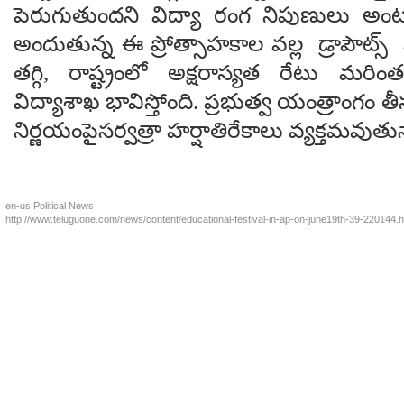
పెరుగుతుందని విద్యా రంగ నిపుణులు అంట
అందుతున్న ఈ ప్రోత్సాహకాల వల్ల డ్రాపౌట్
తగ్గి, రాష్ట్రంలో అక్షరాస్యత రేటు మరి
విద్యాశాఖ భావిస్తోంది. ప్రభుత్వ యంత్రాంగం
నిర్ణయంపైసర్వత్రా హర్షాతిరేకాలు వ్యక్తమవుతు
en-us
Political News
http://www.teluguone.com/news/content/educational-festival-in-ap-on-june19th-39-220144.h