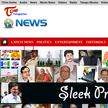
TOne Home
Audio
News
Movie News
Videos
Radio
Telugu Movies
Kids
LATEST NEWS
POLITICS
ENTERTAINMENT
EDITORIALS
DEVOTIONAL
NRI