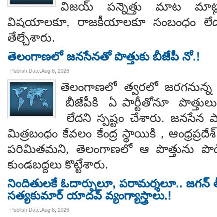
విజయ్ పన్నెత్తు మాట మాట్లా
విషయాలకూ, రాజకీయాలకూ సంబంధం లేదన
తేల్చేశారు.
తెలంగాణలో జనసేనతో పొత్తుకు బీజేపీ నో.!
Publish Date:Aug 8, 2026
తెలంగాణలో త్వరలో జరగనున్న స
బీజేపీకి ఏ పార్టీతోనూ పొత్తుల
లేదని స్పష్టం చేశారు. జనసేన ప
మిత్రబంధం కేవలం కేంద్ర స్థాయికి , ఆంధ్రప్రదేశ్
పరిమితమని, తెలంగాణలో ఆ పొత్తును పొడిగిం
కుండబద్దలు కొట్టేశారు.
నిందితులకే ఓదార్పులూ, పరామర్శలూ.. జగన్ తీ
సత్యకుమార్ యాదవ్ వ్యంగ్యాస్త్రాలు.!
Publish Date:Aug 8, 2026