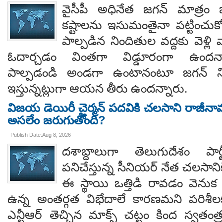
వైసీపీ అధినేత జగన్ మాత్రం 
కష్టాలను ఇసుమంతైనా పట్టించుక
పాల్పడిన నిందితుల వద్దకు వెళ్లి వ
ఓదార్చడం వింతగా విడ్డూరంగా ఉందన్
పాల్పడండి అండగా ఉంటానంటూ జగన్ ని
ఇస్తున్నట్లుగా ఆయన తీరు ఉందన్నారు.
విజయ డెయిరీ చైర్మన్ పదవికి చలసాని రాజీనా
అసలేం జరుగుతోంది?
Publish Date:Aug 8, 2026
దశాబ్దాలుగా తెలుగుదేశం పార్
పనిచేస్తున్న సీనియర్ నేత చలసానిక
ఈ స్థాయి ఒత్తిడి రావడం వెనుక కృష
ఉన్న అంతర్గత విభేదాలే కారణమని పరిశీల
ఎన్టీఆర్ తెచ్చిన మాక్స్ చట్టం కింద స్వతంత