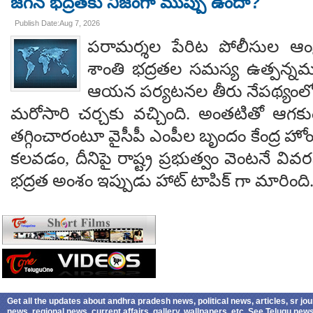
జగన్ భద్రతకు నిజంగా ముప్పు ఉందా?
Publish Date:Aug 7, 2026
పరామర్శల పేరిట పోలీసుల ఆంక్
శాంతి భద్రతల సమస్య ఉత్పన్నమ
ఆయన పర్యటనల తీరు నేపథ్యంలో
మరోసారి చర్చకు వచ్చింది. అంతటితో ఆగకుం
తగ్గించారంటూ వైసీపీ ఎంపీల బృందం కేంద్ర హో
కలవడం, దీనిపై రాష్ట్ర ప్రభుత్వం వెంటనే వ
భద్రత అంశం ఇప్పుడు హాట్ టాపిక్ గా మారింది
Get all the updates about andhra pradesh news, political news, articles, sr jo
news, regional news, current affairs, gallery, wallpapers, etc. See Telugu ne