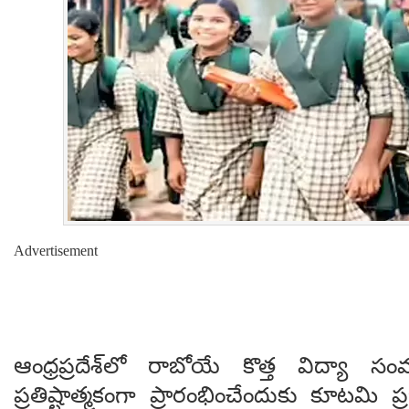
Advertisement
ఆంధ్రప్రదేశ్‌లో రాబోయే కొత్త విద్యా సం
ప్రతిష్టాత్మకంగా ప్రారంభించేందుకు కూటమి ప