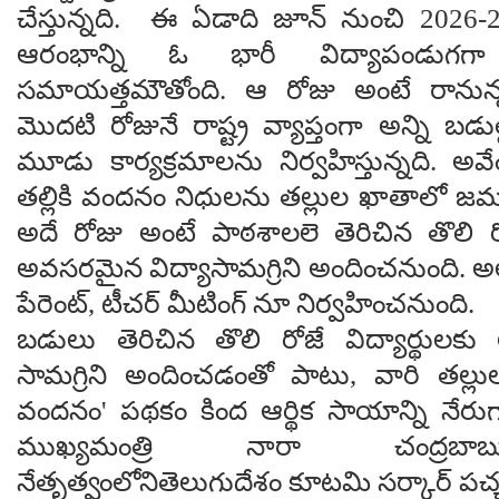
చేస్తున్నది. ఈ ఏడాది జూన్ నుంచి 2026-
ఆరంభాన్ని ఓ భారీ విద్యాపండుగగా న
సమాయత్తమౌతోంది. ఆ రోజు అంటే రానున్న
మొదటి రోజునే రాష్ట్ర వ్యాప్తంగా అన్ని బ
మూడు కార్యక్రమాలను నిర్వహిస్తున్నది. అ
తల్లికి వందనం నిధులను తల్లుల ఖాతాలో జ
అదే రోజు అంటే పాఠశాలలె తెరిచిన తొలి రోజ
అవసరమైన విద్యాసామగ్రిని అందించనుంది. అల
పేరెంట్, టీచర్ మీటింగ్ నూ నిర్వహించనుంది.
బడులు తెరిచిన తొలి రోజే విద్యార్థులక
సామగ్రిని అందించడంతో పాటు, వారి తల్లుల ఖ
వందనం' పథకం కింద ఆర్థిక సాయాన్ని నేర
ముఖ్యమంత్రి నారా చంద్రబ
నేతృత్వంలోనితెలుగుదేశం కూటమి సర్కార్ పచ్