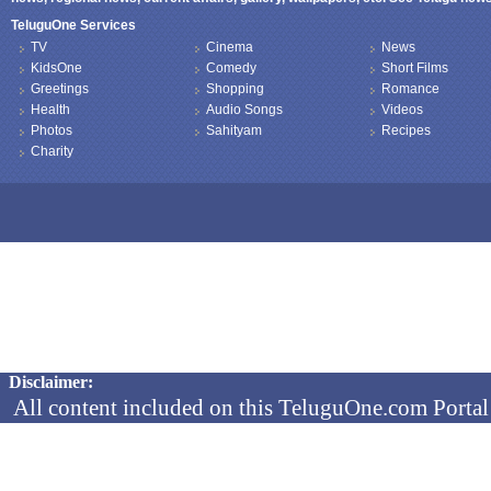
TeluguOne Services
TV
Cinema
News
KidsOne
Comedy
Short Films
Greetings
Shopping
Romance
Health
Audio Songs
Videos
Photos
Sahityam
Recipes
Charity
Copyright © 2026 TeluguOne NEWS - All Rights Reserved
Disclaimer:
All content included on this TeluguOne.com Portal 
audio clips, is the property of ObjectOne Informati
by copyright laws. The collection, arrangement and 
channels is the exclusive property of ObjectOne In