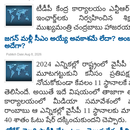
టీడీపీ కేంద్ర కార్యాలయం ఎన్టీ
ఇంఛార్జ్‌లకు నిర్వహించిన శ
ముఖ్యమంత్రి చంద్రబాబు హాజరయ్
జగన్ మళ్లీ సీఎం అయ్యే అవకాశమే లేదా? అంబ
అదేగా?
Publish Date:Aug 8, 2026
2024 ఎన్నికల్లో రాష్ట్రంలో వైస
మూటగట్టుకుని కనీసం ప్రతిప
నోచుకోకుండా కేవలం 11 స్థానాలక
తెలిసిందే. అయితే ఇదే విషయంలో తాజాగా తాడేప
కార్యాలయంలో మీడియా సమావేశంలో మ
రాంబాబు ఆ ఎన్నికల్లో వైసీపీ 11 స్థానాలకు 
40 శాతం ఓటు షేర్ దక్కించుకుందని చెప్పారు.