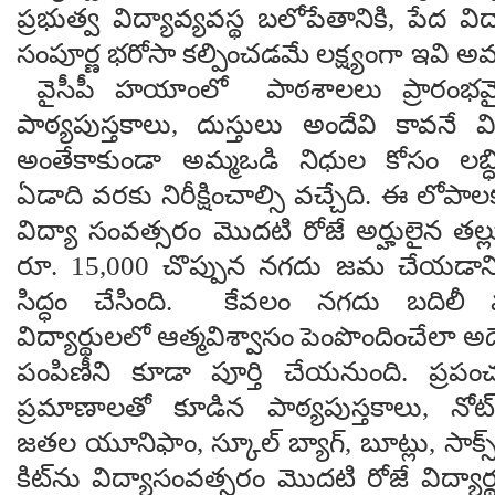
ప్రభుత్వ విద్యావ్యవస్థ బలోపేతానికి, పేద వి
సంపూర్ణ భరోసా కల్పించడమే లక్ష్యంగా ఇవి 
వైసీపీ హయాంలో పాఠశాలలు ప్రారంభమై
పాఠ్యపుస్తకాలు, దుస్తులు అందేవి కావనే 
అంతేకాకుండా అమ్మఒడి నిధుల కోసం లబ్
ఏడాది వరకు నిరీక్షించాల్సి వచ్చేది. ఈ లోపాల
విద్యా సంవత్సరం మొదటి రోజే అర్హులైన తల్లు
రూ. 15,000 చొప్పున నగదు జమ చేయడానిక
సిద్ధం చేసింది. కేవలం నగదు బదిలీ మ
విద్యార్థులలో ఆత్మవిశ్వాసం పెంపొందించేలా అదే 
పంపిణీని కూడా పూర్తి చేయనుంది. ప్రపం
ప్రమాణాలతో కూడిన పాఠ్యపుస్తకాలు, నోట్
జతల యూనిఫాం, స్కూల్ బ్యాగ్, బూట్లు, సాక్స
కిట్‌ను విద్యాసంవత్సరం మొదటి రోజే విద్యార్థు