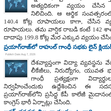
అత్యధికంగా వ్యయం చేసిన ప్
నిలిచింది. ఆ ఆర్థిక సంవత్సర
140.4 కోట్ల రూపాయలు కాగా, చేసిన వ్
రూపాయలు. తమ వార్షిక రాబడి కంటే 142 శ
దాదాపు 199.8 కోట్ల మేర ఎక్కువ వ్యయం చేసిం
ప్రయాగ్‌రాజ్‌లో రాహుల్ గాంధీ సభకు లైన్ క్లియర
Publish Date:Aug 7, 2026
దేశవ్యాప్తంగా విద్యా వ్యవస్థను వేధి
లీకేజీలు, నిరుద్యోగం, యువత భవ
గాంధీ ప్రత్యక్షంగా విద్యార
నిర్వహించేందుకు ఉద్దేశించిన ఈ స
ప్రయాగ్‌రాజ్‌లోని ప్రసిద్ధ కేపీ కాలేజీ మైదాన
కాంగ్రెస్ భారీ ఏర్పాట్లు చేసింది.