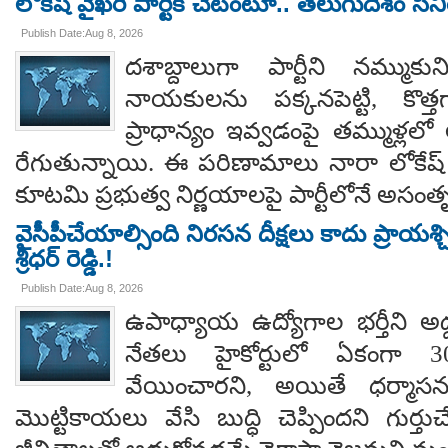
లోకేష్ వైఖరి పార్టీకి చేటంటూ.. తెలుగుదేశం సీ
Publish Date:Aug 8, 2026
దశాబ్దాలుగా పార్టీని నమ్ముక
నాయకులను పక్కనపెట్టి, కొత్త
ప్రాధాన్యం ఇవ్వడంపై తమ్ముళ్లలో
రేగుతున్నాయి. ఈ పరిణామాలు నారా లోకేష్
కూటమి ప్రభుత్వ నిర్ణయాలపై పార్టీలోనే అసంతృప్
వైసీపీచేయాల్సింది నిరసన దీక్షలు కాదు ప్రాయశ్చిత్
శ్రీధర్ రెడ్డి.!
Publish Date:Aug 8, 2026
ఉపాధ్యాయ ఉద్యోగాల భర్తీని అడ్
నేతలు హైకోర్టులో ఏకంగా 30
వేయించారని, అయితే ధర్మాసనం
మొట్టికాయలు వేసి బుద్ధి చెప్పిందని గుర్తుచ