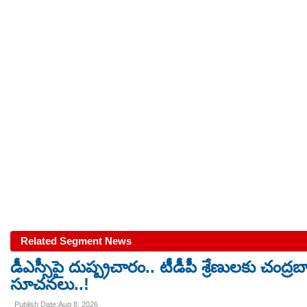
Related Segment News
డీఎస్సీపై దుష్ప్రచారం.. టీడీపీ శ్రేణులకు చంద్ర
సూచనలు..!
Publish Date:Aug 8, 2026