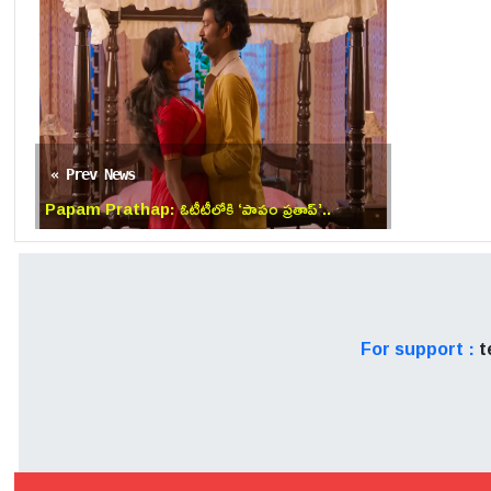
« Prev News
Papam Prathap: ఓటీటీలోకి ‘పాపం ప్రతాప్’..
పెళ్లయిన మూడు రాత్రులకే!
For support :
t