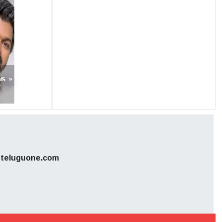
ws »
teluguone.com