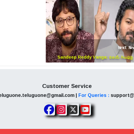
Next Ne
Sandeep Reddy Vanga: విజయ్‌ గెలుపుపై
సందీప్ రెడ్డి వంగా కీలక వ్యాఖ్యలు.. సినిమా పవర్ అంటే
ఇదేనా!
Customer Service
eluguone.teluguone@gmail.com |
For Queries :
support@