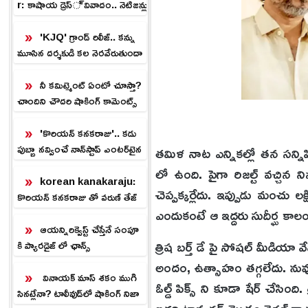
r: కాషాయ డ్రెస్ వివాదం.. నెటిజన్లు
ఫైర్
'KJQ' గ్రాండ్ రిలీజ్.. కన్ను
మూసిన దర్శకుడి కల నెరవేరుతుందా
.?
నీ కమిట్మెంట్ ఏంటో చూస్తా?
చాందిని చౌదరి షాకింగ్ కామెంట్స్
'కొరియన్ కనకరాజు'.. కడు
పుబ్బా నవ్వించే నాన్‌స్టాప్ ఎంటర్‌టైన
తమిళ నాట ఎన్నికల్లో తన సన్
ర్.!
లో ఉంది. పైగా రిజల్ట్ వచ్చి
korean kanakaraju:
చెప్పక్కర్లేదు. ఇప్పుడు మంచు 
కొరియన్ కనకరాజు తో వరుణ్ తేజ్
ఎందుకంటే ఆ ఇద్దరు సుదీర్ఘ కాల
హిట్.. ప్లాప్ కాకుండా ఉండాలంటే
ఇలా!
ఆయన్నిరిక్వెస్ట్ చేస్తేనే సంపూ
త్రిష బర్త్ డే పై సోషల్ మీడియా
కి ప్యారడైజ్ లో ఛాన్స్
అందం, ఉత్సాహం తగ్గలేదు. నువ్
వినాయక్ మాస్ శకం ముగి
ఓల్డ్ పిక్స్ ని కూడా షేర్ చేసింద
సినట్లేనా? టాలీవుడ్‌లో షాకింగ్ నిజా