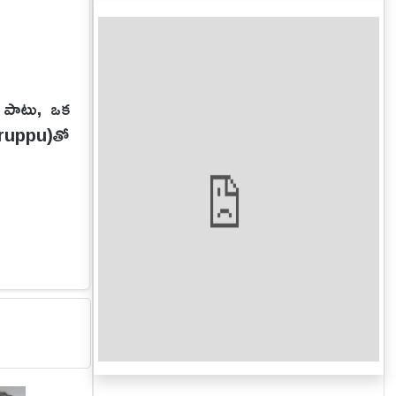
తో పాటు, ఒక
(karuppu)తో