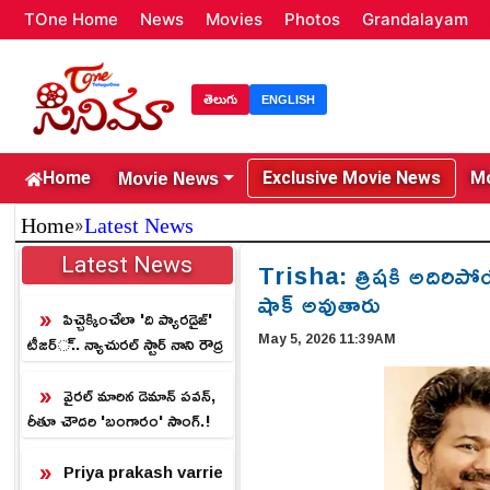
TOne Home
News
Movies
Photos
Grandalayam
తెలుగు
ENGLISH
Movie News
Home
Exclusive Movie News
Mo
»
Home
Latest News
Latest News
Trisha: త్రిషకి అదిరిపోయే
షాక్ అవుతారు
పిచ్చెక్కించేలా 'ది ప్యారడైజ్'
May 5, 2026 11:39AM
టీజర్.. న్యాచురల్ స్టార్ నాని రౌద్ర
రూపం.!
వైరల్ మారిన డెమాన్ పవన్,
రీతూ చౌదరి 'బంగారం' సాంగ్.!
Priya prakash varrie