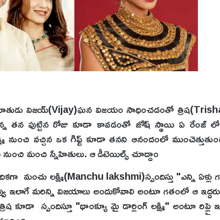
నిహితుడు విజయ్(Vijay)ఘన విజయం సాధించడంతో త్రిష(Trisha
న నిన్న తన పుట్టిన రోజు కూడా కావడంతో జోష్ స్థాయి ఏ రేంజ్ 
లక్ష్మి నుంచి వచ్చిన ఒక గిఫ్ట్ కూడా తనని ఆనందంలో ముంచెత్తుతుం
ం నుంచి మంచి స్నేహితులు. ఆ డీటెయిల్స్ చూద్దాం
 వేదికగా మంచు లక్ష్మి(Manchu lakshmi)స్పందిస్తు "ఎన్ని ఏళ్లు గ
వు ఇలాగే మరిన్ని విజయాలు అందుకోవాలి అంటూ గతంలో ఆ ఇద్దరు 
ి. త్రిష కూడా స్పందిస్తూ "థాంక్యూ మై డార్లింగ్ లక్ష్మి" అంటూ రిప్ల