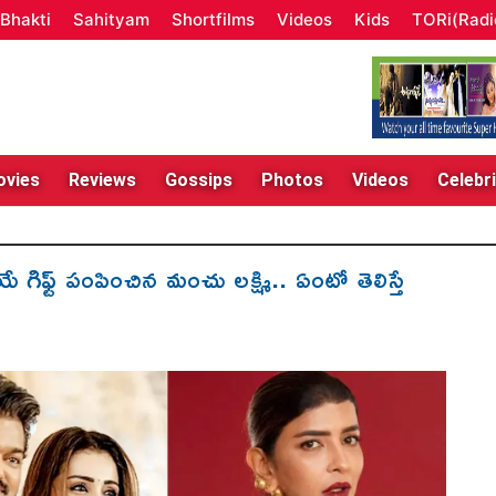
Bhakti
Sahityam
Shortfilms
Videos
Kids
TORi(Radi
vies
Reviews
Gossips
Photos
Videos
Celebri
 గిఫ్ట్ పంపించిన మంచు లక్ష్మి.. ఏంటో తెలిస్తే