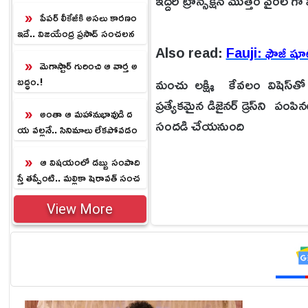
ఇద్దరి ట్రాన్సక్షన్ మొత్తం వైరల్ గ
లు
పేపర్ లీకేజీకి అసలు కారణం
ఇదే.. విజయేంద్ర ప్రసాద్ సంచలన
వ్యాఖ్యలు
Also read:
Fauji: ఫౌజీ షూటిం
మెగాస్టార్ గురించి ఆ వార్త అ
మంచు లక్ష్మి కేవలం విషెస్‌తో
బద్ధం.!
ప్రత్యేకమైన డిజైనర్ డ్రెస్‌ని
అంతా ఆ మహానుభావుడి ద
సందడి చేయనుంది
య వల్లనే.. సినిమాలు లేకపోవడం
పై సురేష్ కీలక వ్యాఖ్యలు
ఆ విషయంలో డబ్బు సంపాది
స్తే తప్పేంటి.. మల్లికా షెరావత్ సంచ
లన వ్యాఖ్యలు
View More