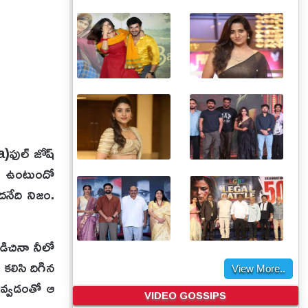
)ఫుల్ జోష్
లో ఉంటుందో
దనేది నిజం.
డిచినా నీలో
కలిసి దిగిన
View More..
ై ఇవ్వడంతో ఆ
VIDEO GOSSIPS