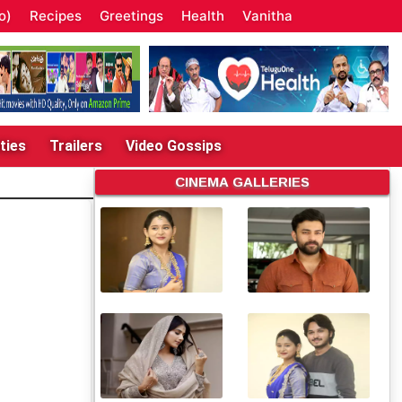
o)
Recipes
Greetings
Health
Vanitha
ties
Trailers
Video Gossips
CINEMA GALLERIES