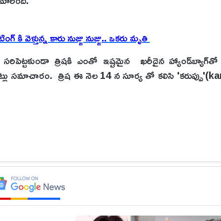
ా మారింది.
గ్ కి వెళ్తున్న కారు నుజ్జు నుజ్జు.. ఒకరు మృతి
 సరిపెట్టకుండా త్రిషకి ఎంతో ఇష్టమైన ఖరీదైన హ్యాండ్‌బ్యాగ్‌
 పంపినట్లు సమాచారం. త్రిష ఈ నెల 14 న సూర్య తో కలిసి 'కరుప్పు'