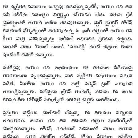
ఈ వ్యక్తిగత వివాదాలు ఒకవైపు నడుస్తున్నప్పటికీ, జయం రవి తన
సినీ కెరీర్‌ను ఏమాత్రం నిర్లక్ష్యం చేయడం లేదు. వరుస క్రేజీ
ప్రాజెక్టులతో ఆయన బిజీగా గడుపుతున్నారు. స్టార్ డైరెక్టర్ లోకేష్
కనగరాజ్ నేతృత్వంలో తెరకెక్కనున్న ఓ భారీ చిత్రంలో జయం రవి
కీలక పాత్ర పోషిస్తున్నట్లు ఇటీవలే అధికారిక ప్రకటన వచ్చింది.
దాంతో పాటు ‘కరాటే బాబు’, ‘పరాశక్తి’ వంటి చిత్రాలు కూడా
షూటింగ్ దశలో ఉన్నాయి.
మరోవైపు జయం రవి అభిమానులు ఈ తిరుమల వీడియోపై
రకరకాలుగా స్పందిస్తున్నారు. వారి వ్యక్తిగత విషయాలు పక్కన
పెడితే, హీరోగా జయం రవి మళ్లీ సక్సెస్ ట్రాక్ ఎక్కాలని
ఆకాంక్షిస్తున్నారు. ఏదేమైనా బ్రేకప్ రూమర్స్ నడుమ ఈ జంట
కలిసిన తీరు కోలీవుడ్ సర్కిల్స్‌లో సరికొత్త చర్చకు దారితీసింది.
ప్రస్తుతం నెట్టింట హల్‌చల్ చేస్తున్న ఈ తిరుమల పర్యటన
అనంతరం, జయం రవి తన తదుపరి చిత్రాల షూటింగ్స్‌లో
పాల్గొననున్నారు. లోకేష్ కనగరాజ్ సినిమాతో పాటు ఆయన
నటిస్తున్న ఇతర ప్రాజెక్ట్‌ల అప్‌డేట్స్ కోసం ప్రేక్షకులు ఆసక్తిగా