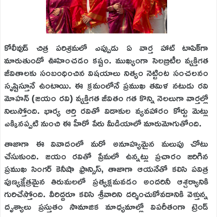
కోలీవుడ్ చిత్ర పరిశ్రమలో ఎప్పుడు ఏ వార్త హాట్ టాపిక్‌గా
మారుతుందో ఊహించడం కష్టం. ముఖ్యంగా సెలబ్రిటీల వ్యక్తిగత
జీవితాలకు సంబంధించిన విషయాలు నిత్యం నెట్టింట సంచలనం
సృష్టిస్తూనే ఉంటాయి. ఈ క్రమంలోనే ప్రముఖ తమిళ నటుడు రవి
మోహన్ (జయం రవి) వ్యక్తిగత జీవితం గత కొన్ని నెలలుగా వార్తల్లో
నిలుస్తోంది. భార్య ఆర్తి రవితో విడాకుల వ్యవహారం కోర్టు మెట్లు
ఎక్కినప్పటి నుంచి ఈ హీరో పేరు మీడియాలో మారుమోగుతోంది.
తాజాగా ఈ వివాదంలో మరో అనూహ్యమైన మలుపు చోటు
చేసుకుంది. జయం రవితో ప్రేమలో ఉన్నట్లు ప్రచారం జరిగిన
ప్రముఖ సింగర్ కెనీషా ఫ్రాన్సిస్, తాజాగా ఆయనేతో కలిసి పవిత్ర
పుణ్యక్షేత్రమైన తిరుమలలో ప్రత్యక్షమవడం అందరినీ ఆశ్చర్యానికి
గురిచేస్తోంది. వీరిద్దరూ కలిసి శ్రీవారిని దర్శించుకోవడానికి వెళ్తున్న
దృశ్యాలు ప్రస్తుతం సామాజిక మాధ్యమాల్లో విపరీతంగా ట్రెండ్