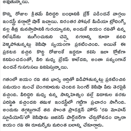
అవుతున్నాయి.
కొన్ని రోజుల క్రితమే వీరిద్దరి బంధానికి బ్రేక్ పడిందనే వార్తలు
ఇండస్ట్రీ వర్గాల్లో షాక్ ఇచ్చాయి. నిరంతర సోషల్ మీడియా ట్రోలింగ్స్
వల్ల తీవ్ర మనస్తాపానికి గురయ్యానని, అందుకే జయం రవితో ఉన్న
రిలేషన్‌ను ముగించుకుని చెన్నై నగరాన్ని కూడా వదిలి
వెళ్ళిపోతున్నట్లు కెనీషా స్వయంగా ప్రకటించింది. అయితే ఈ
ప్రకటన వచ్చిన కొద్ది రోజులకే ఇద్దరూ కలిసి ఇలా క్లోజ్‌గా
కనిపించడంతో, వీరి మధ్య బ్రేకప్ కాలేదని, అంతా సవ్యంగానే
ఉందనే గుసగుసలు వినిపిస్తున్నాయి.
గతంలో జయం రవి తన భార్య ఆర్తితో విడిపోతున్నట్లు ప్రకటించిన
సమయం నుంచే బెంగళూరుకు చెందిన సింగర్ కెనీషా పేరు తెరపైకి
వచ్చింది. వీరిద్దరి మధ్య ఉన్న సాన్నిహిత్యం వల్లే విడాకుల వరకు
పరిస్థితి వచ్చిందని తమిళ ఇండస్ట్రీలో గట్టిగా ప్రచారం సాగింది.
అందుకు తగ్గట్టుగానే తన సొంత ప్రొడక్షన్ హౌస్ ‘రవి మోహన్
స్టూడియోస్’లో కెనీషాను బిజినెస్ పార్ట్‌నర్‌గా చేర్చుకోవడం ద్వారా
జయం రవి ఈ రూమర్స్‌కు మరింత బలాన్ని చేకూర్చారు.