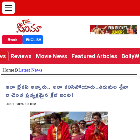
తెలుగు
ENGLISH
ews
Reviews
Movie News
Featured Articles
Bolly
»
Home
Latest News
ఇలా బ్రేకప్ అన్నారు.. అలా కలిసిపోయారు..తిరుమల శ్రీవా
రి చెంత ప్రత్యక్షమైన క్రేజీ జంట!
Jun 9, 2026 9:31PM