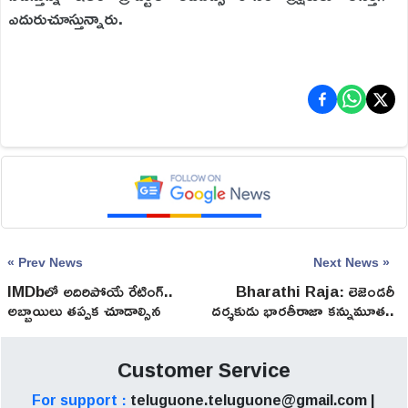
ఎదురుచూస్తున్నారు.
« Prev News
Next News »
IMDbలో అదిరిపోయే రేటింగ్..
Bharathi Raja: లెజెండరీ
అబ్బాయిలు తప్పక చూడాల్సిన
దర్శకుడు భారతీరాజా కన్నుమూత..
సినిమా!
మరణం వెనుక అసలు కారణం
అదేనా?
Customer Service
For support :
teluguone.teluguone@gmail.com |