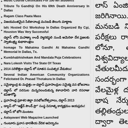
Music Course Certificates For 100 Nri Students
లాస్ ఏంజ
Tribute To Gandhiji On His 69th Death Anniversary In
Dallas
జరిగినాయి.
Ragam Class Paata Mass
విజయవంతమైన సిలికానాంధ్ర మనబడి తెలుగు మాట్లాట
మనబడి ని
Iafc Hosted Oci Workshop In Dallas Organized By Cgi,
Houston Was Very Successful
పరీక్షలు రా
డల్లాస్ లోని మహాత్మా గాంధీ స్మారకస్ధలి నుండి అమెరికా దేశ ప్రజలకు
స్వాతంత్ర్య శుభాకాంక్షలు
లోనూ, 
ho mage To Mahatma Gandhi At Mahatma Gandhi
Memorial In Dallas, Tx.
విశ్వవిద్
Kumbhabhishekam And Mandala Puja Celebrations
Nara Lokesh Visits The State Of Texas
చేతులమీ
2014 సరికొత్తగా డల్లాస్ లో నూతన సంవత్సర వేడుకలు!
Several Indian American Community Organizations
సందర్భంగ
Felicitated Dr. Prasad Thotakura In Dallas
సమైక్యాంద్ర కు మద్దత్తు గా డల్లాస్ ప్రవాసాంద్రుల సమైక్య వన భోజనాలు
వేలమైళ్ల
డల్లాస్ లో సరసుల మన్ననలందుకున్న కళావాహిని వారి రసరాజు
కవితాగోష్ఠి
భాష నేర్చ
ప్రవాసాంధ్ర ప్రకాశ౦ జిల్లా వనభోజనోత్సవాలు, డల్లాస్ 2013
డాల్లస్ లో “ఆక్టేవ్ సౌండ్ ప్రొ” సంస్థ వినూత్న కార్యక్రమం జయప్రదం!
తల్లితండ్ర
డల్లాస్ లో భోగి మంటలు
Aalayavani Web Magazine Launched
ద్వారా తె
గుంటూరు ప్రవాస భారతీయ వేదిక ఆవిర్భావం