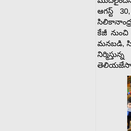
మొదలైందని,
ఆగస్ట్ 3
సిలికానాంధ
కేజీ నుంచ
మనబడి, సి
నిర్మిస్త
తెలియజేసా