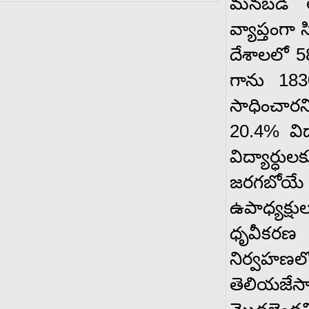
మనబడి అధ
వ్యాప్తంగా
దేశాలలో 58
గాను 1830
సాధించారని
20.4% విద
విద్యార్ధు
జరగబోయే
ఉపాధ్యక్ష
ధృవీకరణ
నిర్వహణ
తెలియజేసా