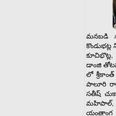
మనబడి స్న
కొండుభట్ల 
కూచిభొట్ల,
డాంజి తోట
లో శ్రీకాం
పాలూరి రా
సతీష్ చుక
మహిపాల్, 
యంత్రాంగ