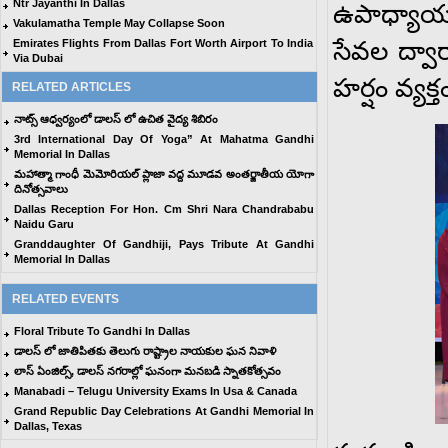
Ntr Jayanthi In Dallas
ఉపాధ్యాయు
Vakulamatha Temple May Collapse Soon
సేవల ద్వా
Emirates Flights From Dallas Fort Worth Airport To India
Via Dubai
హర్షం వ్యక్
RELATED ARTICLES
నాట్స్ ఆధ్వర్యంలో డాలస్ లో ఉచిత వైద్య శిబిరం
3rd International Day Of Yoga” At Mahatma Gandhi
Memorial In Dallas
మహాత్మా గాంధీ మెమోరియల్ ప్లాజా వద్ద మూడవ అంతర్జాతీయ యోగా
దినోత్సవాలు
Dallas Reception For Hon. Cm Shri Nara Chandrababu
Naidu Garu
Granddaughter Of Gandhiji, Pays Tribute At Gandhi
Memorial In Dallas
RELATED EVENTS
Floral Tribute To Gandhi In Dallas
డాలస్ లో జాతిపితకు తెలుగు రాష్ట్రాల నాయకుల ఘన నివాళి
లాస్ ఏంజిల్స్, డాలస్ నగరాల్లో ఘనంగా మనబడి స్నాతకోత్సవం
Manabadi – Telugu University Exams In Usa & Canada
Grand Republic Day Celebrations At Gandhi Memorial In
Dallas, Texas