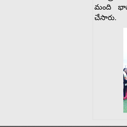
మంది భా
చేసారు.