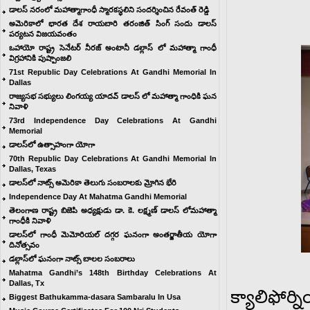
డాలస్ నరంలో మహాత్మాగాంధీ స్మారకస్థలిని సందర్శించిన రేవంత్ రెడ్డి
అమెరికాలో భారత దేశ రాయబారి తరంజిత్ సింగ్ సందు డాలస్
పర్యటన విజయవంతం
ఒహాయో రాష్ట్ర సెనేటర్ నీరజ్ అంటానీ డల్లాస్ లో మహాత్మా గాంధీ
విగ్రహానికి పుష్పాంజలి
71st Republic Day Celebrations At Gandhi Memorial In
Dallas
రాజ్యసభ సభ్యులు లింగయ్య యాదవ్ డాలస్ లో మహాత్మా గాంధికి ఘన
నివాళి
73rd Independence Day Celebrations At Gandhi
Memorial
డాలస్‌లో ఉత్సాహంగా యోగా
70th Republic Day Celebrations At Gandhi Memorial In
Dallas, Texas
డాలస్‌లో నాట్స్ అమెరికా తెలుగు సంబరాలకు మ్రోగిన భేరి
Independence Day At Mahatma Gandhi Memorial
తెలంగాణ రాష్ట్ర బిజెపి అధ్యక్షుడు డా. కె. లక్ష్మణ్ డాలస్ లోమహాత్మా
గాంధీకి నివాళి
డాలస్‌లో గాంధీ మెమోరియల్ దగ్గర ఘనంగా అంతర్జాతీయ యోగా
దినోత్సవం
డల్లాస్‌లో ఘనంగా నాట్స్ బాలల సంబరాలు
Mahatma Gandhi’s 148th Birthday Celebrations At
Dallas, Tx
క్యాలిఫోర్
Biggest Bathukamma-dasara Sambaralu In Usa