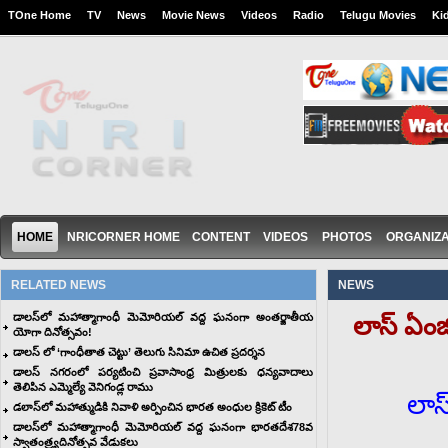
TOne Home
TV
News
Movie News
Videos
Radio
Telugu Movies
Ki
HOME
NRICORNER HOME
CONTENT
VIDEOS
PHOTOS
ORGANIZA
RELATED NEWS
NEWS
డాలస్‌లో మహాత్మాగాంధీ మెమోరియల్ వద్ద ఘనంగా అంతర్జాతీయ
లాస్ ఏంజ
యోగా దినోత్సవం!
డాలస్ లో ‘గాంధీతాత చెట్టు’ తెలుగు సినిమా ఉచిత ప్రదర్శన
డాలస్ నగరంలో పర్యటించి ప్రవాసాంధ్ర మిత్రులకు ధన్యవాదాలు
తెలిపిన ఎమ్మెల్యే వెనిగండ్ల రాము
లాస
డలాస్‌లో మహాత్ముడికి నివాళి అర్పించిన భారత అంధుల క్రికెట్ టీం
డాలస్‌లో మహాత్మాగాంధీ మెమోరియల్ వద్ద ఘనంగా భారతదేశ78వ
స్వాతంత్ర్యదినోత్సవ వేడుకలు