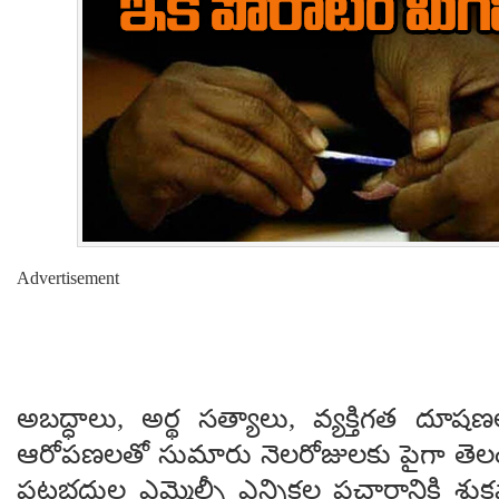
Advertisement
అబద్ధాలు, అర్థ సత్యాలు, వ్యక్తిగత దూషణల
ఆరోపణలతో సుమారు నెలరోజులకు పైగా తెల
పట్టభద్రుల ఎమ్మెల్సీ ఎన్నికల ప్రచారానికి శ