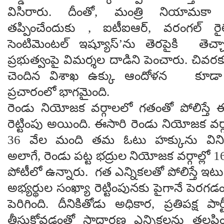
విసిరారు. దీంతో, మంత్రి నియామకా 
తప్పించేందుకు , ఐటీఐఆర్, వరంగల్ రైల్వ
సెంటిమెంటల్ ఇష్యూస్’ను తెరపైకి తెచ్చా
ప్రభుత్వంపై విమర్శల దాడిని పెంచారు. చివరకు 
చెందిన విశాఖ ఉక్కు ఆందోళన కూడా ఎమ
ప్రచారంలో భాగమైంది.
రెండు నియోజక వర్గాలలో గతంతో పోలిస్తే 
రెట్టింపు అయింది. ఈసారి రెండు నియోజక వర్గ
36 వేల మంది తమ ఓటు హక్కును వినియ
అలాగే, రెండు పట్ట భద్రుల నియోజక వర్గాల్లో 
పోటీలో ఉన్నారు. గత ఎన్నికలతో పోలిస్తే ఇట
అభ్యర్థుల సంఖ్యా రెట్టింపునకు పైగానే పెరగడ
పెరిగింది. దీనికితోడు అధికార, ప్రతిపక్ష పార్ట
తీసుకోవడంతో సాధారణ ఎన్నికలను తలపించ