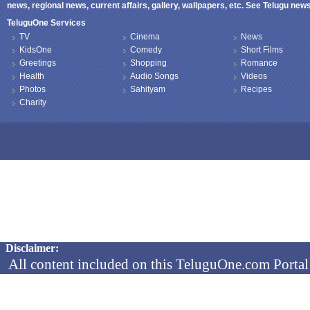
news, regional news, current affairs, gallery, wallpapers, etc. See Telugu ne
TeluguOne Services
TV
Cinema
News
KidsOne
Comedy
Short Films
Greetings
Shopping
Romance
Health
Audio Songs
Videos
Photos
Sahityam
Recipes
Charity
Copyright © 2026 TeluguOne NEWS - All Rights Reserved
Disclaimer:
All content included on this TeluguOne.com Portal 
audio clips, is the property of ObjectOne Informati
by copyright laws. The collection, arrangement and 