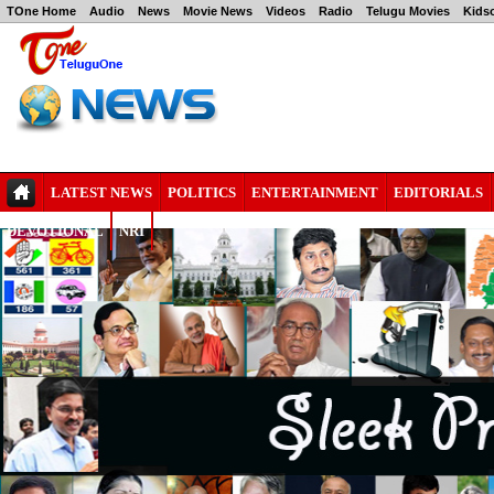
TOne Home
Audio
News
Movie News
Videos
Radio
Telugu Movies
Kids
LATEST NEWS
POLITICS
ENTERTAINMENT
EDITORIALS
DEVOTIONAL
NRI