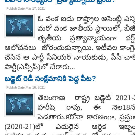
Publish Date:Mar 17, 2021
ఓ వంక ఐదు రాష్ట్రాల అసెంబ్లీ ఎన
మరో వంక జాతీయ స్థాయిలో, బీజేపీ, 
తృతీయ ప్రత్యాన్మాయంగా థర్డ
ఆలోచనలు జోరందుకున్నాయి. ఇటీవల కాంగ్రెస్
చేసిన ఆ పార్టీ సీనియర్ నాయకుడు, పీసీ చాకో, న
పార్టీ(ఎన్సీపీ)లో చేరారు...
బడ్జెట్ రెడీ సంక్షేమానికి పెద్ద పీట?
Publish Date:Mar 16, 2021
తెలంగాణ రాష్ట్ర బడ్జెట్ 2021-
హరీష్ రావు, ఈ నెల18న
పెడతారు.కరోనా కారణంగా, ప్రస్త
(2020-21)లో ఎదురైన ఆర్థిక ఇబ్బ