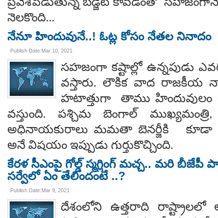
ప్రవేశపెడుతున్న బడ్జెట్ కావడంతో సహజంగాన
నెలకొంది...
నేనూ హిందువునే..! ఓట్ల కోసం నేతల నినాదం
Publish Date:Mar 10, 2021
​సహజంగా కష్టాల్లో ఉన్నపుడు ఎవరి
వస్తారు. లౌకిక వాద రాజకీయ
హటాత్తుగా తాము హిందువులం అన
వస్తుంది. పశ్చిమ బెంగాల్ ముఖ్యమంత్రి
అధినాయకురాలు మమతా బెనర్జీకి కూడా
అనే విషయం ఇప్పుడు గుర్తుకొచ్చింది.
కేరళ సీఎంపై గోల్డ్ స్మగ్లింగ్ మచ్చ.. మరి బీజేపీ 
సర్వేలో ఏం తేలిందంటే ..?
Publish Date:Mar 9, 2021
దేశంలోని ఉత్తరాది రాష్ట్రాలలో