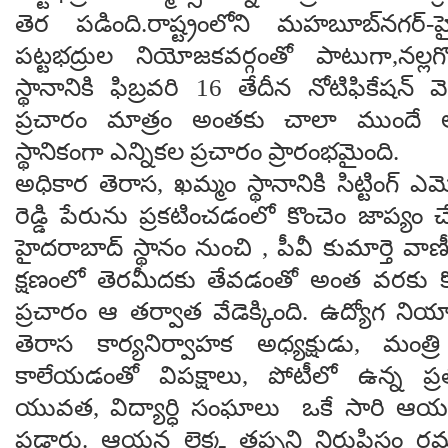
తెర పడింది.రాష్ట్రంలోని మహబూబ్‌నగర్‌-హైద
పట్టభద్రుల నియోజకవర్గంతో పాటుగా,నల్లగ
స్థానానికి ఫిబ్రవరి 16 తేదీన నోటిఫికేషన్ 
ప్రచారం మాత్రం అంతకు చాలా ముందే అభ్
స్థానికంగా ఎన్నికల ప్రచారం ప్రారంభమైంది.
అధికార తెరాస, ఖమ్మం స్థానానికి సిట్టింగ్ ఎమ్మ
రెడ్డి పేరును ప్రకటించడంలో కొంచెం జాప్య
హైదరాబాద్ స్థానం నుంచి , పీవీ కుమార్తె వాణ
క్షణంలో తెరమీదకు తేవడంతో అంత వరకు కొం
ప్రచారం ఆ తర్వాత వేడెక్కింది. ఉద్యోగ 
తెరాస కార్యనిర్వాహక అధ్యక్షుడు, మంత్ర
కాలేయడంతో విపక్షాలు, పోటీలో ఉన్న ప్రత్య
యువత, విద్యార్ధి సంఘాలు ఒకే సారి ఆ
పడ్డారు. ఆయన లెక్క తప్పని నిరుపిస్తం ర