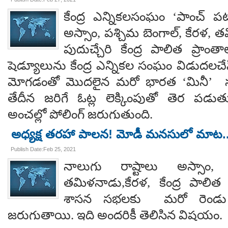
కేంద్ర ఎన్నికలసంఘం ‘పాంచ్ పటా
అస్సాం, పశ్చిమ బెంగాల్, కేరళ, త
పుదుచ్చేరి కేంద్ర పాలిత ప్రాంతా
షెడ్యూలును కేంద్ర ఎన్నికల సంఘం విడుదలచే
మోగడంతో మొదలైన మరో భారత ‘మినీ’ సంగ
తేదీన జరిగే ఓట్ల లెక్కింపుతో తెర పడుత
అంచల్లో పోలింగ్ జరుగుతుంది.
అధ్యక్ష తరహా పాలన! మోడీ మనసులో మాట.
Publish Date:Feb 25, 2021
నాలుగు రాష్టాలు అస్సాం, 
తమిళనాడు,కేరళ, కేంద్ర పాలిత ప
శాసన సభలకు మరో రెండు నె
జరుగుతాయి. ఇది అందరికీ తెలిసిన విషయం.