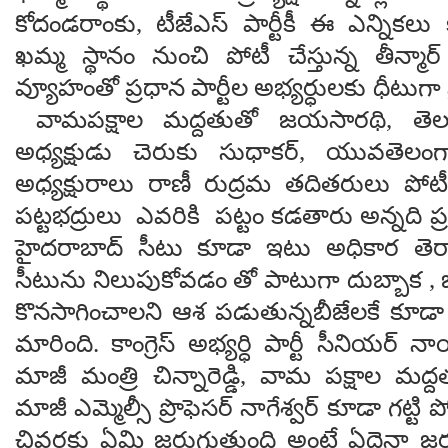
కోదండరాంకు, టీజేఎస్‌ పార్టీకీ ఈ ఎన్నికల
ఖమ్మ స్థానం నుంచి పోటీ చేస్తున్న తీన్మార
వ్యూహంతో ప్రధాన పార్టీల అభ్యర్ధులకు ధీటుగా
వామపక్షాల మద్దతుతో జయసారథి, తెలం
అధ్యక్షుడు చెరుకు సుధాకర్‌, యువతెలంగ
అధ్యక్షురాలు రాణీ రుద్రమ తదితరులు పోట
పట్టభద్రులు ఎవరికి పట్టం కడతారు అన్నది ప్రశ
హైదరాబాద్ సీటు కూడా ఇటు అధికార తెరాస
సీటును నిలుపుకోవడం తో పాటుగా దుబ్బాక , 
కొనసాగించాలని ఆశ పడుతున్నబీజేలకే కూడా ఇ
మారింది. కాంగ్రెస్ అభ్యర్ధి పార్టీ సీనియర్
మాజీ మంత్రి చిన్నారెడ్డి, వామ పక్షాల మద్దత
మాజీ ఎమ్మెల్సీ ప్రొఫెసర్ నాగేశ్వర్ కూడా గట్టి ప
చివరకు ఏమి జరుగుతుంది అంటే ఏదైనా జర