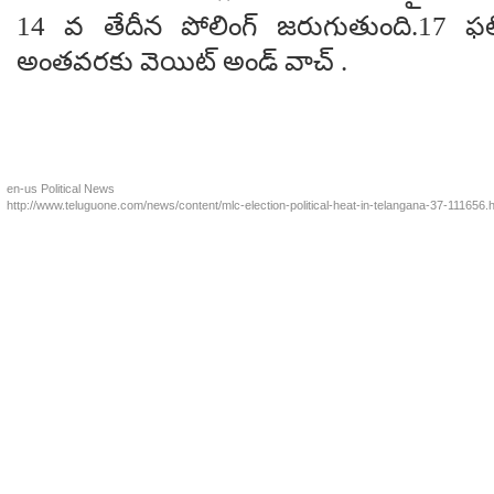
14 వ తేదీన పోలింగ్ జరుగుతుంది.17 ఫల
అంతవరకు వెయిట్ అండ్ వాచ్ .
en-us
Political News
http://www.teluguone.com/news/content/mlc-election-political-heat-in-telangana-37-111656.