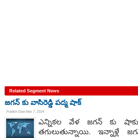
Related Segment News
జగన్ కు వాసిరెడ్డి పద్మ షాక్
Publish Date:Mar 7, 2024
ఎన్నికల వేళ జగన్ కు షా
తగులుతున్నాయి. ఇన్నాళ్లే 