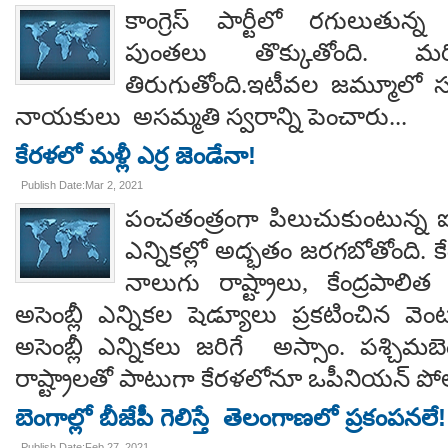
కాంగ్రెస్ పార్టీలో రగులుతున్న
పుంతలు తొక్కుతోంది. మర
తిరుగుతోంది.ఇటీవల జమ్మూలో 
నాయకులు అసమ్మతి స్వరాన్ని పెంచారు...
కేరళలో మళ్లీ ఎర్ర జెండేనా!
Publish Date:Mar 2, 2021
పంచతంత్రంగా పిలుచుకుంటున్న ఐద
ఎన్నికల్లో అద్భతం జరగబోతోంది. క
నాలుగు రాష్ట్రాలు, కేంద్రపాలిత 
అసెంబ్లీ ఎన్నికల షెడ్యూలు ప్రకటించిన వెం
అసెంబ్లీ ఎన్నికలు జరిగే అస్సాం. పశ్చిమ
రాష్ట్రాలతో పాటుగా కేరళలోనూ ఒపీనియన్ పోల్
బెంగాల్లో బీజేపీ గెలిస్తే తెలంగాణలో ప్రకంపనలే!
Publish Date:Feb 27, 2021