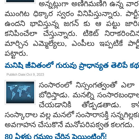
అన్నట్లుగా అణిగిమణిగి ఉన్న వారం
ముంగిట ధిక్కార స్వరం వినిపిస్తున్నారు. పార్ట
ఉందని భావిస్తున్న జగన్ కు ఆ పట్టు జార
కనిపించేలా చేస్తున్నారు. టికెట్ నిరాకరించిన, 
మార్చిన ఎమ్మెల్యేలు, ఎంపీలు ఇప్పటికే పా
పట్టారు.
మనిషి జీవితంలో గురువు ప్రాధాన్యత తెలిపే క
Publish Date:Oct 9, 2023
సంసారంలో నిస్సంగత్వంతో ఎలా 
బోధిస్తాడు. మనల్ని సంసారబంధాల 
చేయడానికి తోడ్పడతాడు. క
సంస్కారాల వల్ల మనలో సంసారాసక్తి సన్నగిల
అవగాహన చేసుకొనే మనోపరిపక్వత కలగదు.
80 ఏళ్ల‌కు గమ్యం చేరిన పెయింటింగ్!