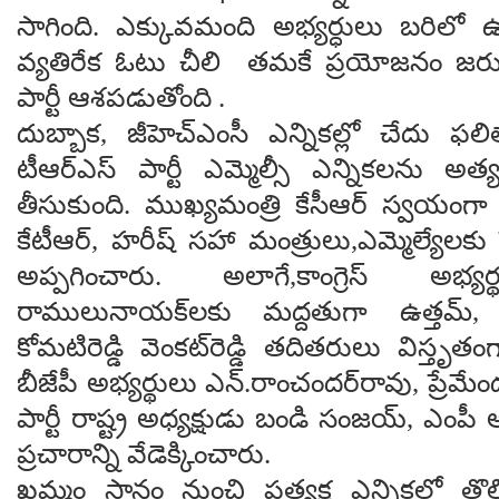
సాగింది. ఎక్కువమంది అభ్యర్ధులు బరిలో 
వ్యతిరేక ఓటు చీలి తమకే ప్రయోజనం జరు
పార్టీ ఆశపడుతోంది .
దుబ్బాక, జీహెచ్‌ఎంసీ ఎన్నికల్లో చేదు 
టీఆర్‌ఎస్‌ పార్టీ ఎమ్మెల్సీ ఎన్నికలను అత్య
తీసుకుంది. ముఖ్యమంత్రి కేసీఆర్ స్వయంగ
కేటీఆర్, హరీష్ సహా మంత్రులు,ఎమ్మెల్యేలకు స
అప్పగించారు. అలాగే,కాంగ్రెస్‌ అభ్యర్థ
రాములునాయక్‌లకు మద్దతుగా ఉత్తమ్‌, భట్ట
కోమటిరెడ్డి వెంకట్‌రెడ్డి తదితరులు విస్తృత
బీజేపీ అభ్యర్థులు ఎన్‌.రాంచందర్‌రావు, ప్రేమే
పార్టీ రాష్ట్ర అధ్యక్షుడు బండి సంజయ్‌, ఎంప
ప్రచారాన్ని వేడెక్కించారు.
ఖమ్మం స్థానం నుంచి ప్రత్యక్ష ఎన్నికల్లో తొ