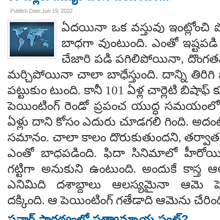
Publish Date:Jun 19, 2022
ఏద‌యినా ఒక వ‌స్తువు ఇంట్లోంచి
బాధ‌గా వుంటుంది. ఎంతో ఇష్ట‌ప‌డి క
చేజారి ప‌డి ప‌గిలిపోయినా, దొంగ‌త‌
మ‌ర్చిపోయినా చాలా బాధేస్తుంది. దాన్ని తిరిగి
ప‌ట్టుకుం టుంది. కానీ 101 ఏళ్ల చార్లెటి బిషాఫ
పెయింటింగ్ రెండో ప్ర‌పంచ యుద్ధ స‌మ‌యంల
ఏళ్లు దాని కోసం ఎదురు చూడ‌గ‌లి గింది. అదంట
స‌మానం. చాలా కాలం దొరుకుతుంద‌ని, త‌ర్వా
ఎంతో బాధ‌పడింది. ఫిదా సినిమాలో హీరోయిన
గట్టిగా అనుకుని ఉంటుంది. అందుకే కాస్త ఆలస
ఎనిమిది దశాబ్దాలు ఆలస్యమైనా ఆమె ప
దక్కింది. ఆ పెయింటింగ్ గ‌తేడాది ఆమెను చేరింద
పవార్ సారథ్యంలో ప్రత్యామ్నాయ ఫ్రంట్?