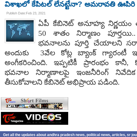
విశాఖలో కేపిటల్ లేనట్టేనా? అమరావతి ఊపిరి ప
Publish Date:Feb 23, 2021
ఏపీ కేబినెట్ అనూహ్య నిర్ణయం త
50 శాతం నిర్మాణం పూర్తయి.. 
భవనాలను పూర్తి చేయాలని సర్కా
అందుకు 3వేల కోట్ల బ్యాంక్ గ్యారంటీ ఇచ
అంగీకరించింది. ఇప్పటికీ ప్రారంభం కానీ, క
భవనాల నిర్మాణాలపై ఇంజనీరింగ్ నివేది
తీసుకోవాలని కేబినెట్‌ అభిప్రాయ పడింది.
Get all the updates about andhra pradesh news, political news, articles, sr jo