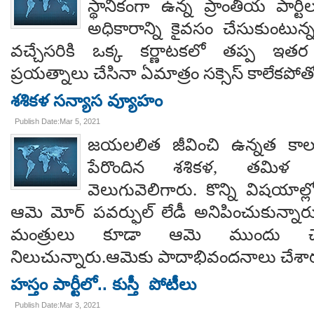
స్థానికంగా ఉన్న ప్రాంతీయ పార్టీ
అధికారాన్ని కైవసం చేసుకుంటున్న బ
వచ్చేసరికి ఒక్క కర్ణాటకలో తప్ప ఇతర ర
ప్రయత్నాలు చేసినా ఏమాత్రం సక్సెస్ కాలేకపోతోం
శశికళ సన్యాస వ్యూహం
Publish Date:Mar 5, 2021
జయలలిత జీవించి ఉన్నత కాలం
పేరొందిన శశికళ, తమిళ 
వెలుగువెలిగారు. కొన్ని విషయా
ఆమె మోర్ పవర్ఫుల్ లేడీ అనిపించుకున్నార
మంత్రులు కూడా ఆమె ముందు చేతు
నిలుచున్నారు.ఆమెకు పాదాభివందనాలు చేశా
హస్తం పార్టీలో.. కుస్తీ పోటీలు
Publish Date:Mar 3, 2021