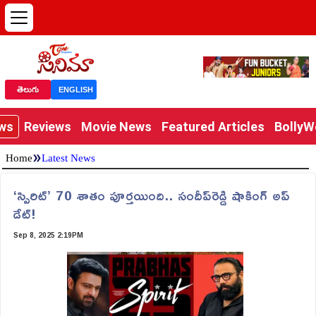
తెలుగు
ENGLISH
ews
Reviews
Movie News
Featured Articles
Bolly
»
Home
Latest News
‘స్పిరిట్‌’ 70 శాతం పూర్తయింది.. సందీప్‌రెడ్డి షాకింగ్‌ అప్‌
డేట్‌!
Sep 8, 2025 2:19PM