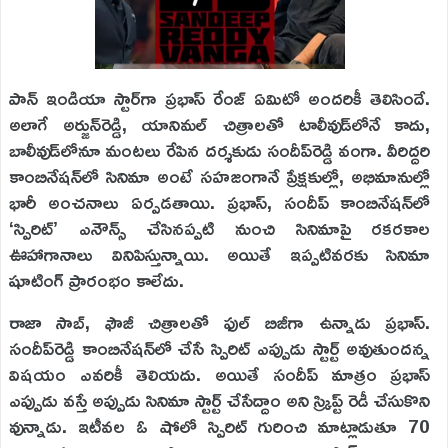
పాన్‌ ఇండియా స్టార్‌గా ప్రభాస్‌ రేంజ్‌ ఏమిటో అందరికీ తెలిసిందే.
అలాగే అర్జున్‌రెడ్డి, యానిమల్‌ చిత్రాలతో టాలీవుడ్‌లోనే కాదు,
బాలీవుడ్‌లోనూ మంటలు రేపిన దర్శకుడు సందీప్‌రెడ్డి వంగా. వీరిద్దరి
కాంబినేషన్‌లో సినిమా అంటే సహజంగానే ప్రేక్షకుల్లో, అభిమానుల్లో
భారీ అంచనాలు ఏర్పడతాయి. ప్రభాస్‌, సందీప్‌ కాంబినేషన్‌లో
‘స్పిరిట్‌’ ఎనౌన్స్‌ చేసినప్పటి నుంచి సినిమాపై రకరకాల
ఊహాగానాలు వినిపిస్తున్నాయి. అయితే ఇప్పటివరకు సినిమా
షూటింగ్‌ ప్రారంభం కాలేదు.
రాజా సాబ్‌, ఫౌజీ చిత్రాలతో ఫుల్‌ బిజీగా ఉన్నాడు ప్రభాస్‌.
సందీప్‌రెడ్డి కాంబినేషన్‌లో చేసే స్పిరిట్‌ ఎప్పుడు స్టార్ట్‌ అవుతుందన్న
విషయం ఎవరికీ తెలియదు. అయితే సందీప్‌ మాత్రం ప్రభాస్‌
ఎప్పుడు వస్తే అప్పుడు సినిమా స్టార్ట్‌ చేసేద్దాం అని స్క్రిప్ట్‌ రెడీ చేసుకొని
వున్నాడు. ఇటీవల ఓ షోలో స్పిరిట్‌ గురించి మాట్లాడుతూ 70