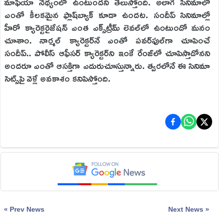
మాఫియా నేథ్యంలో ఉంటుందని తెలుస్తోంది. అలాగే సినిమాలో
ఎంతో కీలకమైన ఫ్లాష్‌బ్యాక్‌ కూడా ఉందట. సందీప్‌ సినిమాల్లో
హీరో క్యారెక్టరైజేషన్‌ ఎంత ఎక్స్‌ట్రీమ్‌ లెవల్‌లో ఉంటుందో మనం
చూశాం. నార్మల్‌ క్యారెక్టర్‌నే ఎంతో పవర్‌ఫుల్‌గా చూపించే
సందీప్‌.. పోలీస్‌ ఆఫీసర్‌ క్యారెక్టర్‌ని ఇంకే రేంజ్‌లో చూపిస్తాడోనని
అందరూ ఎంతో ఆసక్తిగా ఎదురుచూస్తున్నారు. త్వరలోనే ఈ సినిమా
సెట్స్‌పై వెళ్లే అవకాశం కనిపిస్తోంది.
« Prev News
Next News »