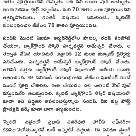
శాతం పూర్తయిందని చెప్పారు. అది విని అంతా షాక్‌ అయ్యారు.
ఇంకా సినిమా స్టార్ట్‌ అవ్వలేదు.. మరి 70 శాతం ఎలా పూర్తయిందని
ఆశ్చర్యపోయారు. ఇంతకీ విషయం ఏమిటంటే.. స్పిరిట్‌కి
సంబంధించిన బీజీఎం 70 శాతం పూర్తయిందట.
సందీప్‌ మొదటి సినిమా అర్జున్‌రెడ్డిలోని పాటల్ని రథన్‌ కంపోజ్‌
చేయగా, బ్యాక్‌గ్రౌండ్‌ స్కోర్‌ హర్షవర్థన్‌ రామేశ్వర్‌ చేశారు. ఆ
తర్వాత చేసిన యానిమల్‌ చిత్రానికి 12 మంది మ్యూజిక్‌ డైరెక్టర్లు
పనిచేశారు. హర్షవర్థన్‌ రామేశ్వర్‌ బ్యాక్‌గ్రౌండ్‌ స్కోర్‌ చేశారు.
అతనికి ఉత్తమ బ్యాక్‌గ్రౌండ్‌ స్కోర్‌ విభాగంలో జాతీయ అవార్డు
లభించింది. ఈ సినిమాకి సంబంధించిన బీజీఎం షూటింగ్‌ కంటే
ముందే పూర్తి చేశారట. అలా చేయడం వల్ల ఎలాంటి ఔట్‌ పుట్‌
వస్తుందనేది తెలుస్తుందట. స్పిరిట్‌ బ్యాక్‌గ్రౌండ్‌ స్కోర్‌ విషయంలో
కూడా అదే పద్ధతిని అవలంబిస్తున్నారు సందీప్‌. దీని వల్ల పోస్ట్‌
ప్రొడక్షన్‌ వర్క్‌ కూడా బాగా తగ్గుతుందట.
‘స్పిరిట్‌’ చిత్రంలో ప్రభాస్‌ పవర్‌ఫుల్‌ పోలీస్‌ ఆఫీసర్‌గా
కనిపించబోతున్నారనే టాక్‌ ఇప్పటికే వచ్చింది. ఈ సినిమా స్ట్రాంగ్‌