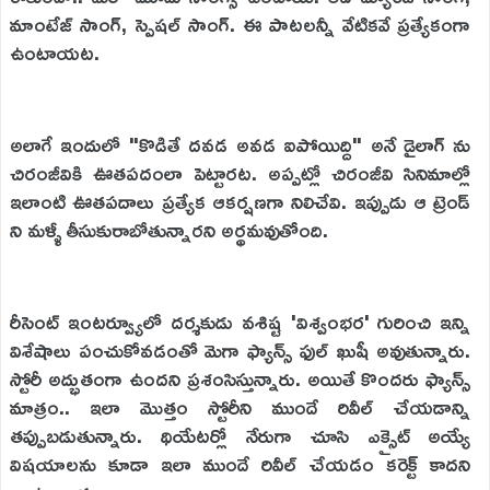
మాంటేజ్ సాంగ్, స్పెషల్ సాంగ్. ఈ పాటలన్నీ వేటికవే ప్రత్యేకంగా
ఉంటాయట.
అలాగే ఇందులో "కొడితే దవడ అవడ ఐపోయిద్ది" అనే డైలాగ్ ను
చిరంజీవికి ఊతపదంలా పెట్టారట. అప్పట్లో చిరంజీవి సినిమాల్లో
ఇలాంటి ఊతపదాలు ప్రత్యేక ఆకర్షణగా నిలిచేవి. ఇప్పుడు ఆ ట్రెండ్
ని మళ్ళీ తీసుకురాబోతున్నారని అర్థమవుతోంది.
రీసెంట్ ఇంటర్వ్యూలో దర్శకుడు వశిష్ట 'విశ్వంభర' గురించి ఇన్ని
విశేషాలు పంచుకోవడంతో మెగా ఫ్యాన్స్ ఫుల్ ఖుషీ అవుతున్నారు.
స్టోరీ అద్భుతంగా ఉందని ప్రశంసిస్తున్నారు. అయితే కొందరు ఫ్యాన్స్
మాత్రం.. ఇలా మొత్తం స్టోరీని ముందే రివీల్ చేయడాన్ని
తప్పుబడుతున్నారు. థియేటర్లో నేరుగా చూసి ఎక్సైట్ అయ్యే
విషయాలను కూడా ఇలా ముందే రివీల్ చేయడం కరెక్ట్ కాదని