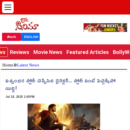
తెలుగు
ENGLISH
ews
Reviews
Movie News
Featured Articles
Bolly
»
Home
Latest News
విశ్వంభర స్టోరీ చెప్పేసిన డైరెక్టర్.. స్టోరీ వింటే పిచ్చెక్కిపో
యిద్ది!
Jul 18, 2025 1:05PM