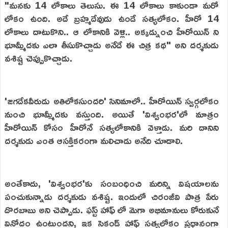
"మనకు 14 లోకాలు తెలుసు. ఈ 14 లోకాలు కాకుండా మరో
లోకం ఉంది. అదే బ్రహ్మదేవుడు ఉండే సత్యలోకం. హీరో 14
లోకాలు దాటుకొని.. ఆ లోకానికి వెళ్లి.. అక్కడ్నుంచి హీరోయిన్ ని
భూమ్మీదకు ఎలా తీసుకొచ్చాడు అనేదే ఈ చిత్ర కథ" అని దర్శకుడు
వశిష్ట చెప్పుకొచ్చాడు.
'జగదేకవీరుడు అతిలోకసుందరి' సినిమాలో.. హీరోయిన్ స్వర్గలోకం
నుంచి భూమ్మీదకు వస్తుంది. అయితే 'విశ్వంభర'లో మాత్రం
హీరోయిన్ కోసం హీరోనే సత్యలోకానికి వెళ్తాడు. మరి దానిని
దర్శకుడు ఎంత ఆసక్తికరంగా మలిచాడు అనేది చూడాలి.
అంతేకాదు, 'విశ్వంభర'కు సంబంధించి మరిన్ని విషయాలను
పంచుకున్నాడు దర్శకుడు వశిష్ట. ఇందులో చిరంజీవి పాత్ర పేరు
దొరబాబు అని చెప్పాడు. ఫస్ట్ హాఫ్ లో మెగా అభిమానులు కోరుకునే
వినోదం ఉంటుందని, ఇక సెకండ్ హాఫ్ సత్యలోకం ప్రధానంగా