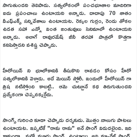
సాగుతుందని తెలిపాడు. సత్యలోకంలో పంచభూతాల మాదిరిగా
ఐదు ప్రపంచాలు ఉంటాయని అన్నాడు. దాదాపు 70 శాతం
వీఎఫ్ఎక్స్ సన్నివేశాలు ఉంటాయట. రెక్కల గుర్రం, రెండు తోకల
ఉడత సహా ఎన్నో వింత జంతువులు సినిమాలో ఉంటాయని
అన్నాడు. అలాగే రావురమేష్ జీనీ తరహా పాత్రలో కొత్తగా
కనిపిస్తాడని వశిష్ట చెప్పాడు.
హీరోయిన్ ని భూలోకానికి తీసుకొని రావడం కోసం హీరో
సత్యలోకానికి వెళ్తాడు. అదే మెయిన్ స్టోరీ. ఇందులో హీరోయిన్ గా
త్రిష నటిస్తోంది కాబట్టి.. ఆమె చుట్టూనే కథ తిరుగుతుందని
ప్రత్యేకంగా చెప్పనక్కర్లేదు.
సాంగ్స్ గురించి కూడా చెప్పాడు దర్శకుడు. మొత్తం నాలుగు పాటలు
ఉంటాయట. ఇప్పటికే "రామ రామ" అనే సాంగ్ విడుదలైంది. ఇది
కాకుండా.. మరో మూడు సాంగ్స్ ఉంటాయి. అవి మ్యారేజ్ సాంగ్,