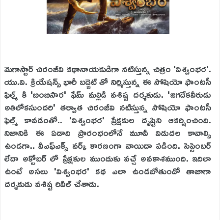
మెగాస్టార్ చిరంజీవి కథానాయకుడిగా నటిస్తున్న చిత్రం 'విశ్వంభర'.
యు.వి. క్రియేషన్స్ భారీ బడ్జెట్ తో నిర్మిస్తున్న ఈ సోషియో ఫాంటసీ
ఫిల్మ్ కి 'బింబిసార' ఫేమ్ మల్లిడి వశిష్ట దర్శకుడు. 'జగదేకవీరుడు
అతిలోకసుందరి' తర్వాత చిరంజీవి నటిస్తున్న సోషియో ఫాంటసీ
ఫిల్మ్ కావడంతో.. 'విశ్వంభర' ప్రేక్షకుల దృష్టిని ఆకర్షించింది.
నిజానికి ఈ ఏడాది ప్రారంభంలోనే మూవీ విడుదల కావాల్సి
ఉండగా.. వీఎఫ్ఎక్స్ వర్క్ కారణంగా వాయిదా పడింది. సెప్టెంబర్
లేదా అక్టోబర్ లో ప్రేక్షకుల ముందుకు వచ్చే అవకాశముంది. ఇదిలా
ఉంటే అసలు 'విశ్వంభర' కథ ఎలా ఉండబోతుందో తాజాగా
దర్శకుడు వశిష్ట రివీల్ చేశాడు.