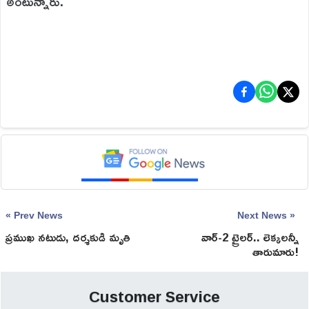
అంటున్నారు.
« Prev News
Next News »
ప్రముఖ నటుడు, దర్శకుడి మృతి
వార్-2 ట్రైలర్.. లెక్కలన్నీ
తారుమారు!
Customer Service