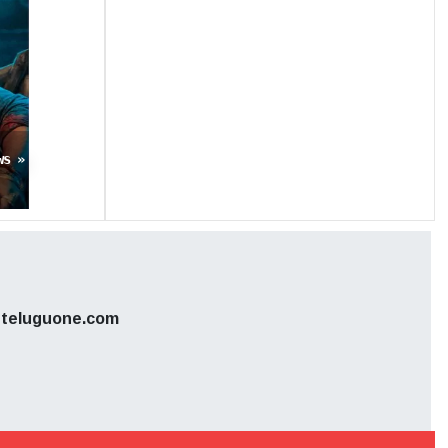
ws »
teluguone.com