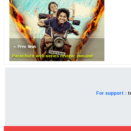
« Prev News
Parachute web series review: పారాచూట్
వెబ్ సిరీస్ రివ్యూ
For support :
t