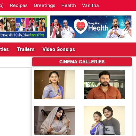
o)
Recipes
Greetings
Health
Vanitha
ties
Trailers
Video Gossips
CINEMA GALLERIES