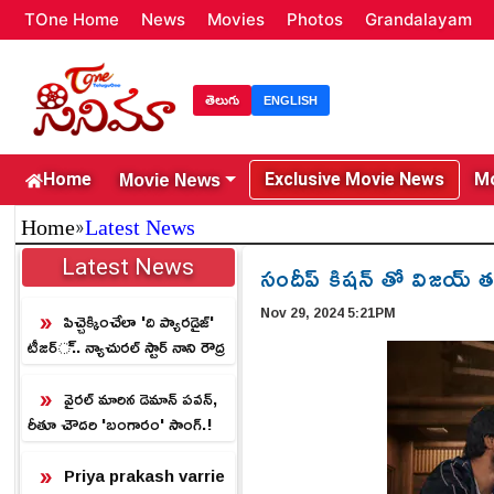
TOne Home
News
Movies
Photos
Grandalayam
తెలుగు
ENGLISH
Movie News
Home
Exclusive Movie News
Mo
»
Home
Latest News
Latest News
సందీప్ కిష‌న్ తో విజయ్ త
Nov 29, 2024 5:21PM
పిచ్చెక్కించేలా 'ది ప్యారడైజ్'
టీజర్.. న్యాచురల్ స్టార్ నాని రౌద్ర
రూపం.!
వైరల్ మారిన డెమాన్ పవన్,
రీతూ చౌదరి 'బంగారం' సాంగ్.!
Priya prakash varrie