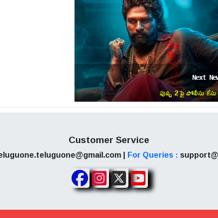
Next Ne
పుష్ప 2 పై పోలీసు కేసు
Customer Service
eluguone.teluguone@gmail.com |
For Queries :
support@