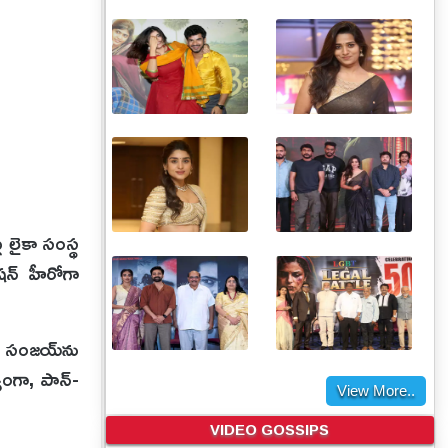
ు లైకా సంస్థ
ష‌న్ హీరోగా
్ సంజయ్‌ను
్యంగా, పాన్-
View More..
VIDEO GOSSIPS