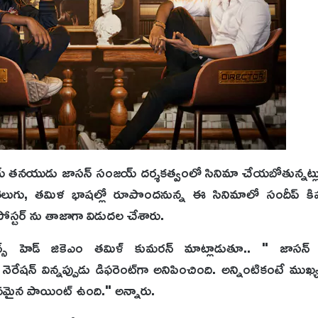
జ‌య్ త‌న‌యుడు జాస‌న్ సంజ‌య్ ద‌ర్శ‌క‌త్వంలో సినిమా చేయ‌బోతున్న‌ట్ల
ే. తెలుగు, తమిళ భాషల్లో రూపొందనున్న ఈ సినిమాలో సందీప్ కి
ోస్టర్ ను తాజాగా విడుదల చేశారు.
ష‌న్స్ హెడ్ జికెఎం త‌మిళ్ కుమ‌ర‌న్ మాట్లాడుతూ.. " జాసన
ెరేష‌న్ విన్న‌ప్పుడు డిఫ‌రెంట్‌గా అనిపించింది. అన్నింటికంటే ముఖ
ధాన‌మైన పాయింట్‌ ఉంది." అన్నారు.