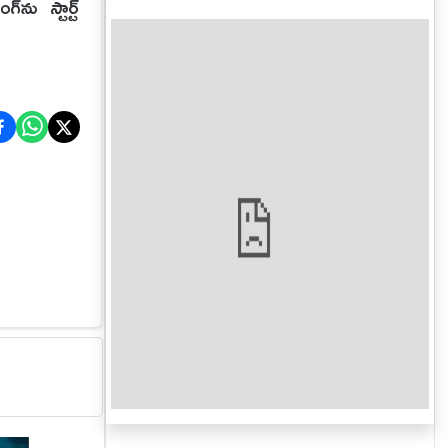
ు స్టార్ట్