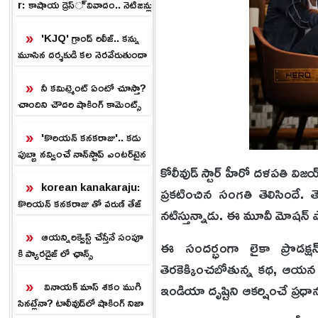
r: కాషాయ డ్రెస్ వివాదం.. నెటిజన్లు
ఫైర్
'KJQ' గ్రాండ్ రిలీజ్.. కన్ను
మూసిన దర్శకుడి కల నెరవేరుతుందా
.?
నీ కమిట్మెంట్ ఏంటో చూస్తా?
చాందిని చౌదరి షాకింగ్ కామెంట్స్
'కొరియన్ కనకరాజు'.. కడు
పుబ్బా నవ్వించే నాన్‌స్టాప్ ఎంటర్‌టైన
కోలీవుడ్ స్టార్ హీరో ద‌ళ‌ప‌తి వి
ర్.!
korean kanakaraju:
ప్ర‌క‌టించిన సంగ‌తి తెలిసింద
కొరియన్ కనకరాజు తో వరుణ్ తేజ్
నటిస్తున్నాడు. ఈ మూవీ మోషన్ ప
హిట్.. ప్లాప్ కాకుండా ఉండాలంటే
ఇలా!
ఆయన్నిరిక్వెస్ట్ చేస్తేనే సంపూ
ఈ సంద‌ర్భంగా లైకా ప్రొడ‌క్
కి ప్యారడైజ్ లో ఛాన్స్
తెర‌కెక్కించబోతున్న క‌థ, ఆయ‌న న
వినాయక్ మాస్ శకం ముగి
ఇండియా దృష్టిని ఆకర్షించే ప్ర‌
సినట్లేనా? టాలీవుడ్‌లో షాకింగ్ నిజా