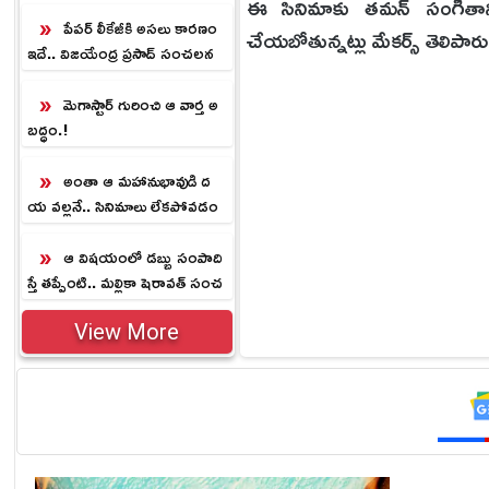
లు
ఈ సినిమాకు తమన్ సంగీతాన్ని
పేపర్ లీకేజీకి అసలు కారణం
చేయ‌బోతున్నట్లు మేకర్స్ తెలిపారు
ఇదే.. విజయేంద్ర ప్రసాద్ సంచలన
వ్యాఖ్యలు
మెగాస్టార్ గురించి ఆ వార్త అ
బద్ధం.!
అంతా ఆ మహానుభావుడి ద
య వల్లనే.. సినిమాలు లేకపోవడం
పై సురేష్ కీలక వ్యాఖ్యలు
ఆ విషయంలో డబ్బు సంపాది
స్తే తప్పేంటి.. మల్లికా షెరావత్ సంచ
లన వ్యాఖ్యలు
View More