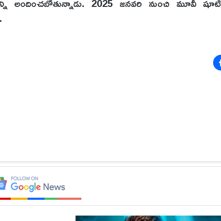
 అందించబోతున్నాడు. 2025 జ‌న‌వ‌రి నుంచి మూవీ షూటింగ్‌న
.