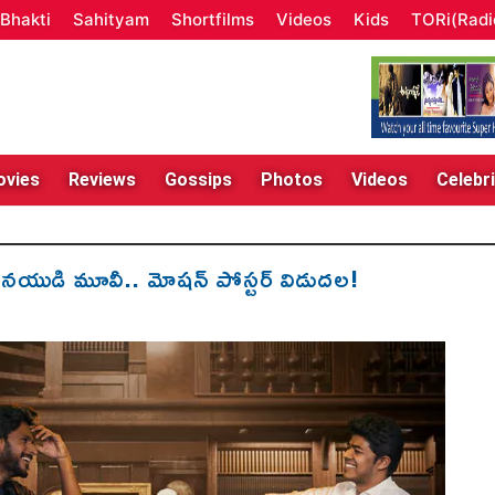
Bhakti
Sahityam
Shortfilms
Videos
Kids
TORi(Radi
vies
Reviews
Gossips
Photos
Videos
Celebri
నయుడి మూవీ.. మోష‌న్ పోస్ట‌ర్ విడుద‌ల‌!