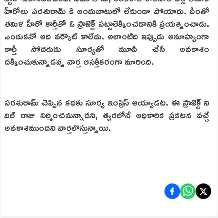
హీరోలు పరశురామ్ కి అందుబాటులో లేకుండా పోయారు. దీంతో
తమిళ హీరో కార్తీతో ఓ ప్రాజెక్ట్ పట్టాలెక్కించడానికి ప్రయత్నించాడు.
ఎందుకనో అది వర్కౌట్ కాలేదు. అలాంటిది ఇప్పుడు అనూహ్యంగా
కార్తీ సోదరుడు సూర్యతో మూవీ చేసే అవకాశం
దక్కించుకున్నాడన్న వార్త ఆసక్తికరంగా మారింది.
పరశురామ్ చెప్పిన కథకు సూర్య ఇంప్రెస్ అయ్యాడట. ఈ ప్రాజెక్ట్ ని
దిల్ రాజు నిర్మించనున్నాడని, త్వరలోనే అధికారిక ప్రకటన వచ్చే
అవకాశముందని వార్తలొస్తున్నాయి.