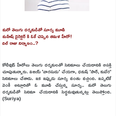
మరో తెలుగు దర్శకుడితో సూర్య మూవీ
మహేష్ డైరెక్టర్ కి ఓకే చెప్పిన తమిళ హీరో!
దిల్ రాజు నిర్మాణం..?
కోలీవుడ్ హీరోలు తెలుగు దర్శకులతో సినిమాలు చేయడానికి ఆసక్తి
చూపుతున్నారు. విజయ్ 'వారసుడు' చేయగా, ధనుష్ 'సార్, కుబేర'
సినిమాలు చేశాడు. ఇక ఇప్పుడు సూర్య వంతు వచ్చింది. ఇప్పటికే
వెంకీ అట్లూరితో ఓ మూవీ చేస్తున్న సూర్య.. మరో తెలుగు
దర్శకుడితో సినిమా చేయడానికి సిద్ధమవుతున్నట్లు తెలుస్తోంది.
(Suriya)