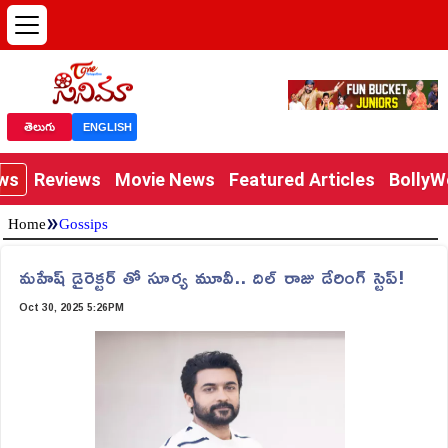
తెలుగు
ENGLISH
ews
Reviews
Movie News
Featured Articles
Bolly
»
Home
Gossips
మహేష్ డైరెక్టర్ తో సూర్య మూవీ.. దిల్ రాజు డేరింగ్ స్టెప్!
Oct 30, 2025 5:26PM