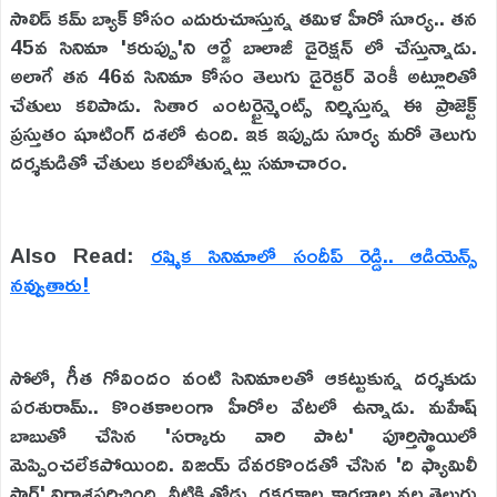
సాలిడ్ కమ్ బ్యాక్ కోసం ఎదురుచూస్తున్న తమిళ హీరో సూర్య.. తన
45వ సినిమా 'కరుప్పు'ని ఆర్జే బాలాజీ డైరెక్షన్ లో చేస్తున్నాడు.
అలాగే తన 46వ సినిమా కోసం తెలుగు డైరెక్టర్ వెంకీ అట్లూరితో
చేతులు కలిపాడు. సితార ఎంటర్టైన్మెంట్స్ నిర్మిస్తున్న ఈ ప్రాజెక్ట్
ప్రస్తుతం షూటింగ్ దశలో ఉంది. ఇక ఇప్పుడు సూర్య మరో తెలుగు
దర్శకుడితో చేతులు కలబోతున్నట్లు సమాచారం.
Also Read:
రష్మిక సినిమాలో సందీప్ రెడ్డి.. ఆడియెన్స్
నవ్వుతారు!
సోలో, గీత గోవిందం వంటి సినిమాలతో ఆకట్టుకున్న దర్శకుడు
పరశురామ్.. కొంతకాలంగా హీరోల వేటలో ఉన్నాడు. మహేష్
బాబుతో చేసిన 'సర్కారు వారి పాట' పూర్తిస్థాయిలో
మెప్పించలేకపోయింది. విజయ్ దేవరకొండతో చేసిన 'ది ఫ్యామిలీ
స్టార్' నిరాశపరిచింది. వీటికి తోడు, రకరకాల కారణాల వల్ల తెలుగు