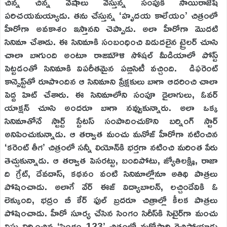
చిన్న చిన్న వేషాలు వేస్తున్న సంపుకి సాయిరాజేష్‌
పరిచయమయ్యాడు. తను చేస్తున్న ‘హృదయ కాలేయం’ చిత్రంలో
హీరోగా అవకాశం ఇస్తానని చెప్పాడు. అలా హీరోగా మొదటి
సినిమా చేశాడు. ఈ సినిమాకి సంబంధించి విడుదలైన ట్రైలర్‌ చూసి
చాలా బాగుంది అంటూ రాజమౌళి సోషల్‌ మీడియాలో పోస్ట్‌
పెట్టడంతో సినిమాకి విపరీతమైన పబ్లిసిటీ వచ్చింది. డిఫరెంట్‌
కాన్సెప్ట్‌తో రూపొందిన ఆ సినిమాని ప్రేక్షకులు బాగా ఆదరించి చాలా
పెద్ద హిట్‌ చేశారు. ఈ సినిమాలోని సంపూ డైలాగులు, ఓవర్‌
యాక్షన్‌ చూసి అందరూ బాగా నవ్వుకున్నారు. అలా ఒక్క
సినిమాతోనే స్టార్ట్‌ స్టేటస్‌ సంపాదించుకొని బర్నింగ్‌ స్టార్‌
అనిపించుకున్నాడు. ఆ తర్వాత మంచు మనోజ్‌ హీరోగా నటించిన
‘కరెంట్‌ తీగ’ చిత్రంలో సన్నీ లియోన్‌కి భర్తగా నటించి మరింత పేరు
తెచ్చుకున్నాడు. ఆ తర్వాత పెసరట్టు, బందిపోటు, జ్యోతిలక్ష్మి, రాజా
ది గ్రేట్‌, దేవదాస్‌, కథనం వంటి సినిమాల్లోనూ అతిథి పాత్రలు
పోషించాడు. అలాగే వేర్‌ ఈజ్‌ విద్యాబాలన్‌, లచ్చిందేవికి ఓ
లెక్కుంది, భద్రం బీ కేర్‌ ఫుల్‌ బ్రదరూ చిత్రాల్లో కీలక పాత్రలు
పోషించాడు. హీరో సూర్య చేసిన సింగం సిరీస్‌కి సెటైర్‌గా మంచు
విష్ణు నిర్మించిన ‘సింగం 123’ చిత్రంలో మరోసారి రెచ్చిపోయాడు