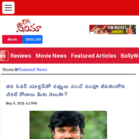
తెలుగు
ENGLISH
ews
Reviews
Movie News
Featured Articles
Bolly
»
Home
Featured News
తన ఓవర్‌ యాక్షన్‌తో నవ్వులు పంచే సంపూ జీవితంలోని
చీకటి కోణాలు మీకు తెలుసా?
May 8, 2025 4:37PM