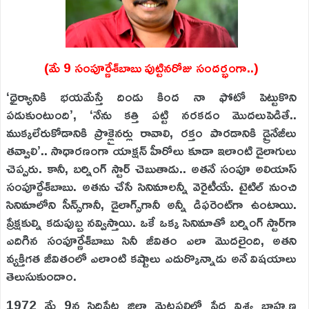
(మే 9 సంపూర్ణేశ్‌బాబు పుట్టినరోజు సందర్భంగా..)
‘ధైర్యానికి భయమేస్తే దిండు కింద నా ఫోటో పెట్టుకొని
పడుకుంటుంది’, ‘నేను కత్తి పట్టి నరకడం మొదలుపెడితే..
ముక్కలేరుకోడానికి ప్రొక్లైనర్లు రావాలి, రక్తం పారడానికి డ్రైనేజీలు
తవ్వాలి’.. సాధారణంగా యాక్షన్‌ హీరోలు కూడా ఇలాంటి డైలాగులు
చెప్పరు. కానీ, బర్నింగ్‌ స్టార్‌ చెబుతాడు.. అతనే సంపూ అలియాస్‌
సంపూర్ణేశ్‌బాబు. అతను చేసే సినిమాలన్నీ వెరైటీయే. టైటిల్‌ నుంచి
సినిమాలోని సీన్స్‌గానీ, డైలాగ్స్‌గానీ అన్నీ డిఫరెంట్‌గా ఉంటాయి.
ప్రేక్షకుల్ని కడుపుబ్బ నవ్విస్తాయి. ఒకే ఒక్క సినిమాతో బర్నింగ్‌ స్టార్‌గా
ఎదిగిన సంపూర్ణేశ్‌బాబు సినీ జీవితం ఎలా మొదలైంది, అతని
వ్యక్తిగత జీవితంలో ఎలాంటి కష్టాలు ఎదుర్కొన్నాడు అనే విషయాలు
తెలుసుకుందాం.
1972 మే 9న సిద్ధిపేట జిల్లా మెట్టపల్లిలో పేద విశ్వ బ్రాహ్మణ