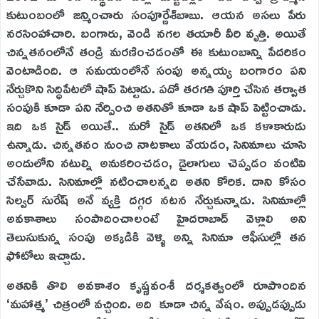
కుటుంబంలో జన్మించారు సంపూర్ణేశ్‌బాబు. ఆయన అసలు పేరు
నరసింహాచారి. బంగారు, వెండి నగల తయారీ వీరి వృత్తి. అయితే
చిన్నతనంలోనే తండ్రి మరణించడంతో ఈ కుటుంబాన్ని పేదరికం
వెంటాడింది. ఆ సమయంలోనే సంపు అన్నయ్య బంగారం పని
నేర్చుకొని సిద్ధిపేటలో షాప్‌ పెట్టాడు. పదో తరగతి పూర్తి చేసిన తర్వాత
సంపుకి కూడా పని నేర్పించి అతనితో కూడా ఒక షాప్‌ పెట్టించాడు.
ఇది ఒక సైడ్‌ అయితే.. మరో సైడ్‌ అతనిలో ఒక కళాకారుడు
ఉన్నాడు. చిన్నతనం నుంచి నాటకాలు వేయడం, సినిమాలు చూసి
అందులోని నటుల్ని అనుకరించడం, డైలాగులు చెప్పడం వంటివి
చేసేవాడు. సినిమాల్లో నటించాలన్నది అతని కోరిక. దాని కోసం
సిల్వర్‌ సురేష్‌ అనే వ్యక్తి దగ్గర నటన నేర్చుకున్నాడు. సినిమాల్లో
అవకాశాలు సంపాదించాలంటే హైదరాబాద్‌ వెళ్లాలి అని
తెలుసుకున్న సంపు అక్కడికి వెళ్ళి అన్ని సినిమా ఆఫీసుల్లో తన
ఫోటోలు ఇచ్చాడు.
అతనికి తొలి అవకాశం కృష్ణవంశీ దర్శకత్వంలో రూపొందిన
‘మహాత్మ’ చిత్రంలో వచ్చింది. అది కూడా చిన్న వేషం. అప్పుడప్పుడు