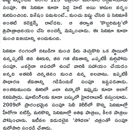
సంపూ. ఈ సినిమా కూడా పెద్ద హిట్‌ అయి కాసుల వర్షం
కురిపించింది. విశేషం ఏమిటంటే.. మంచు విష్ణు చేసిన ఏ సినిమాకీ
అంతటి కలెక్షన్స్‌ రాలేదట. ఆ తర్వాత ‘కొబ్బరిమట్ట’లో
త్రిపాత్రాభినయం చేసి అందర్నీ మెప్పించాడు. ఈ సినిమా కూడా
మంచి విజయాన్ని అందుకుంది.
సినిమా రంగంలో నటుడిగా మంచి పేరు తెచ్చుకొని ఒక స్థాయిలో
ఉన్నప్పటికీ తన ఊరుని, తన గత జీవితాన్ని ఎప్పటికీ మర్చిపోడు
సంపూ. ఎవరైనా ఆపదలో ఉంటే వారికి సహాయం చేయడం
అన్నది అతనికి చిన్నతనం నుంచి ఉన్న అలవాటు. ఇప్పటికీ
సాధారణ జీవితాన్ని గడిపేందుకే సంపూ ఇష్టపడతాడు.
అంతకుముందు ఊరిలో ఎలా ఉన్నాడో ఇప్పుడు కూడా అలాగే
కనిపిస్తాడు. షూటింగ్‌లకు కూడా బస్సులో హైదరాబాద్‌ వస్తుంటాడు.
2009లో ప్రారంభమైన సంపూ సినీ కెరీర్‌లో కొన్ని సినిమాల్లో
హీరోగా నటిస్తే, మరికొన్ని సినిమాల్లో అతిథి పాత్రలు, కీలక పాత్రలు
పోషించారు. ఇటీవల విడుదలైన ‘సోదరా’ చిత్రంతో సంపూ
మరోసారి సందడి చేశాడు.