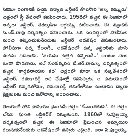
సినిమా రంగానికి వచ్చిన తర్వాత ఎన్టీఆర్‌ తొలిసారి ‘అన్న తమ్ముడు’
చిత్రంలో స్త్రీ వేషంలో కనిపించారు. 1958లో వచ్చిన ఈ సినిమాలో
అన్నగా ఎన్టీఆర్‌, తమ్ముడిగా జగ్గయ్య నటించారు. ఈ చిత్రానికి
సి.ఎస్‌.రావు దర్శకత్వం వహించారు. ఒక సందర్భంలో పోలీసుల
నుంచి తప్పించుకునేందుకు ఎన్టీఆర్‌ ఆడవేషం వేసుకుంటారు.
పోలీసుగా ఉన్న రేలంగి.. ఆడవేషంలో ఉన్న ఎన్టీఆర్‌ను చూసి
మనసు పడతాడు. ‘వయసు మళ్లిన వన్నెలాడి..’ అంటూ పాట
కూడా పాడతాడు. అదే సంవత్సరం టి.ఆర్‌.రామన్న దర్శకత్వంలో
వచ్చిన ‘కార్తవరాయని కథ’ చిత్రంలో కూడా ఒక సన్నివేశంలో
ఎన్టీఆర్‌, రమణారెడ్డి ఆడ వేషాల్లో కనిపిస్తారు. ఆ సమయంలో
ఎన్టీఆర్‌ కన్నడలోనూ, రమణారెడ్డి తమిళ్‌లోనూ మాట్లాడం ద్వారా
ప్రేక్షకులకు మంచి వినోదాన్ని అందించారు.
తెలుగులో తొలి సోషియో ఫాంటసీ చిత్రం ‘దేవాంతకుడు’. ఈ చిత్రం
చేసిన ఘనత ఎన్టీఆర్‌కే దక్కుతుంది. 1960లో సి.పుల్లయ్య
దర్శకత్వంలో వచ్చిన ఈ సినిమాలో ప్రేమించిన అమ్మాయిని
కలుసుకునేందుకు ఆడవేషంలో వస్తారు ఎన్టీఆర్‌. అలా సి.పుల్లయ్య,