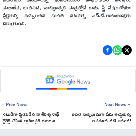
పౌరాణిక, జానపద, చారిత్రాత్మక పాత్రల్లోనే కాదు, స్త్రీ వేషంలోనూ
ప్రేక్షకుల్ని మెప్పించిన ఘనత నటరత్న ఎన్‌.టి.రామారావుకు
దక్కుతుంది.
« Prev News
Next News »
నటుడిగా స్థిరపడిన కాశీవిశ్వనాథ్‌
అపర సత్యభామగా పేరు తెచ్చుకున్న
డైరెక్ట్‌ చేసిన బ్లాక్‌బస్టర్‌ గురించి
అసమాన నటి జమున!
మీకు తెలుసా?