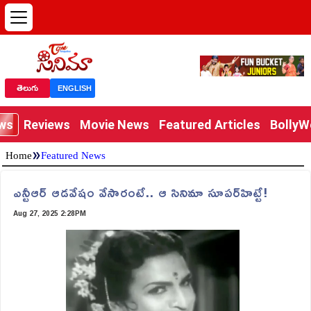
తెలుగు
ENGLISH
ews
Reviews
Movie News
Featured Articles
Bolly
»
Home
Featured News
ఎన్టీఆర్‌ ఆడవేషం వేసారంటే.. ఆ సినిమా సూపర్‌హిట్టే!
Aug 27, 2025 2:28PM