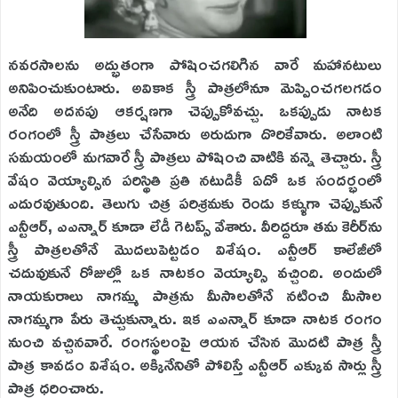
నవరసాలను అద్భుతంగా పోషించగలిగిన వారే మహానటులు
అనిపించుకుంటారు. అవికాక స్త్రీ పాత్రలోనూ మెప్పించగలగడం
అనేది అదనపు ఆకర్షణగా చెప్పుకోవచ్చు. ఒకప్పుడు నాటక
రంగంలో స్త్రీ పాత్రలు చేసేవారు అరుదుగా దొరికేవారు. అలాంటి
సమయంలో మగవారే స్త్రీ పాత్రలు పోషించి వాటికి వన్నె తెచ్చారు. స్త్రీ
వేషం వెయ్యాల్సిన పరిస్థితి ప్రతి నటుడికీ ఏదో ఒక సందర్భంలో
ఎదురవుతుంది. తెలుగు చిత్ర పరిశ్రమకు రెండు కళ్ళుగా చెప్పుకునే
ఎన్టీఆర్‌, ఎఎన్నార్‌ కూడా లేడీ గెటప్స్‌ వేశారు. వీరిద్దరూ తమ కెరీర్‌ను
స్త్రీ పాత్రలతోనే మొదలుపెట్టడం విశేషం. ఎన్టీఆర్‌ కాలేజీలో
చదువుకునే రోజుల్లో ఒక నాటకం వెయ్యాల్సి వచ్చింది. అందులో
నాయకురాలు నాగమ్మ పాత్రను మీసాలతోనే నటించి మీసాల
నాగమ్మగా పేరు తెచ్చుకున్నారు. ఇక ఎఎన్నార్‌ కూడా నాటక రంగం
నుంచి వచ్చినవారే. రంగస్థలంపై ఆయన చేసిన మొదటి పాత్ర స్త్రీ
పాత్ర కావడం విశేషం. అక్కినేనితో పోలిస్తే ఎన్టీఆర్‌ ఎక్కువ సార్లు స్త్రీ
పాత్ర ధరించారు.