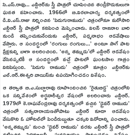
సి.ఎస్‌.రావు... ఎన్టీఆర్‌ను స్త్రీ పాత్రలో చూపించిన తండ్రీకొడుకులుగా
ఘనత వహించారు. 1966లో బి.విఠలాచార్య దర్శకత్వంలో
డి.వి.ఎస్‌.రాజు నిర్మించిన ‘పిడుగురాముడు’ చిత్రంలోనూ మరోసారి
ఎన్టీఆర్‌ స్త్రీ పాత్రలో కనిపించి మెప్పించారు. విలన్‌ రాజనాల బారి
నుండి తప్పించుకునేందుకు ఎన్టీఆర్‌, పద్మనాభం ఆడవేషాలు
వేస్తారు. ఆ సందర్భంలో ‘రంగులు రంగులు...’ అంటూ సాగే పాట
ప్రేక్షకుల్ని బాగా అలరించింది. ‘అన్న తమ్ముడు’లో ఎన్టీఆర్‌ ఆడవేషం
వేసినప్పటికీ ఆ సందర్భంలో వచ్చే పాటలో ఘంటసాల గాత్రం
వినిపిస్తుంది. ‘పిడుగు రాముడు’ చిత్రంలో మాత్రం ఎన్టీఆర్‌కు
ఎల్‌.ఆర్‌.ఈశ్వరి వాయిస్‌ను ఉపయోగించడం విశేషం.
ఆ తర్వాత బి.ఎ.సుబ్బారావు రూపొందించిన ‘రైతుబిడ్డ’ చిత్రంలోని
ఒక సన్నివేశంలో అర్థనారీశ్వర వేషంలో అలరించారు ఎన్టీఆర్‌.
1979లో కె.రాఘవేంద్రరావు దర్శకత్వంలో వచ్చిన ‘డ్రైవర్‌ రాముడు’
చిత్రంలో సత్యనారాయణతోపాటు ఎన్టీఆర్‌ కూడా ఆడవేషం
వేసుకొని ఓ హోటల్‌లో పిండిరుబ్బుతూ చక్కని వినోదాన్ని పంచారు.
‘అన్నతమ్ముడు’ నుంచి ‘డ్రైవర్‌ రాముడు’ వరకు ఎన్టీఆర్‌ స్త్రీ పాత్రలో
నటించిన సినిమాలన్నీ ఘనవిజయం సాధించడం విశేషం.