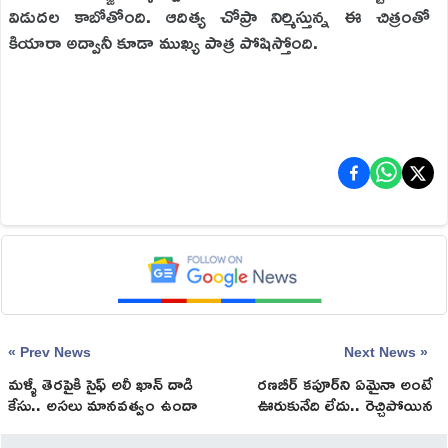
విడుదల కాబోతోంది. ఆదిత్య చోప్రా నిర్మిస్తున్న ఈ చిత్రంతో
కియారా అద్వానీ కూడా ముఖ్య పాత్ర పోషిస్తోంది.
« Prev News
Next News »
మళ్ళీ తెరపైకి సైఫ్ అలీ ఖాన్ దాడి
రణబీర్‌ కపూర్‌ని ఏమైనా అంటే
కేసు.. అసలు మానవత్వం ఉందా
ఊరుకునేది లేదు.. రెచ్చిపోయిన
వీళ్ళకి
చిన్మయి!