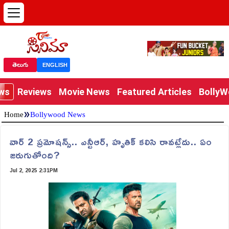
తెలుగు
ENGLISH
ews
Reviews
Movie News
Featured Articles
Bolly
»
Home
Bollywood News
వార్ 2 ప్రమోషన్స్.. ఎన్టీఆర్, హృతిక్ కలిసి రావట్లేదు.. ఏం
జరుగుతోంది?
Jul 2, 2025 2:31PM