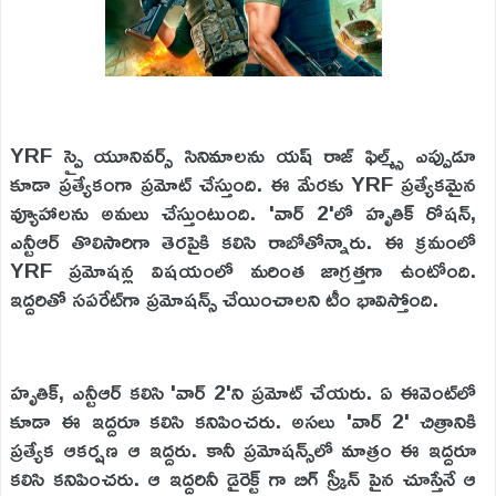
YRF స్పై యూనివర్స్ సినిమాలను యష్ రాజ్ ఫిల్మ్స్ ఎప్పుడూ
కూడా ప్రత్యేకంగా ప్రమోట్ చేస్తుంది. ఈ మేరకు YRF ప్రత్యేకమైన
వ్యూహాలను అమలు చేస్తుంటుంది. 'వార్ 2'లో హృతిక్ రోషన్,
ఎన్టీఆర్ తొలిసారిగా తెరపైకి కలిసి రాబోతోన్నారు. ఈ క్రమంలో
YRF ప్రమోషన్ల విషయంలో మరింత జాగ్రత్తగా ఉంటోంది.
ఇద్దరితో సపరేట్‌గా ప్రమోషన్స్ చేయించాలని టీం భావిస్తోంది.
హృతిక్, ఎన్టీఆర్ కలిసి 'వార్ 2'ని ప్రమోట్ చేయరు. ఏ ఈవెంట్‌లో
కూడా ఈ ఇద్దరూ కలిసి కనిపించరు. అసలు 'వార్ 2' చిత్రానికి
ప్రత్యేక ఆకర్షణ ఆ ఇద్దరు. కానీ ప్రమోషన్స్‌లో మాత్రం ఈ ఇద్దరూ
కలిసి కనిపించరు. ఆ ఇద్దరినీ డైరెక్ట్ గా బిగ్ స్క్రీన్ పైన చూస్తేనే ఆ