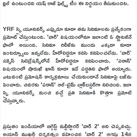
థ్రిల్ ఉంటుందని యష్ రాజ్ ఫిల్మ్స్ టీం ఈ నిర్ణయం తీసుకుందట.
YRF స్పై యూనివర్స్ ఎప్పుడూ కూడా తమ సినిమాలను ప్రత్యేకంగా
ప్రమోట్ చేస్తుంటుంది. 'వార్' విషయంలోనూ ఇలాంటి ఓ స్ట్రాటజీనే
ఫాలో అయింది. సినిమా రిలీజ్‌కు ముందు ఎక్కడా కూడా
ఇంటర్వ్యూలు ఇవ్వలేదు. హీరోలిద్దరూ కలిసి కనిపించలేదు. ‘వార్’
సక్సెస్ సెలెబ్రేషన్స్‌లోనే హీరోలిద్దరూ కనిపించారు. 'పఠాన్'
విషయంలో షారుఖ్ ఖాన్ కూడా ఇదే పద్దతిని ఫాలో అయ్యారు.
ఎటువంటి ప్రమోషన్ కార్యక్రమాలు చేయకుండానే సినిమాపై బజ్‌ను
పెంచారు. చివరకు 'పఠాన్' ఆల్-టైమ్ బ్లాక్‌బస్టర్‌గా నిలిచింది. ఇలా
స్పై యూనివర్స్‌ నుంచి వచ్చే ప్రతి సినిమాకి కొత్తగా ప్రమోట్
చేస్తున్నారు.
ప్రస్తుతం ఇండియాలో బిగ్గెస్ట్ మల్టీస్టారర్ 'వార్ 2' అని చెప్పవచ్చు.
అయాన్ ముఖర్జీ దర్శకత్వం వహించిన 'వార్ 2' ఆగస్టు 14న