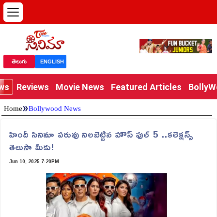
తెలుగు
ENGLISH
ews
Reviews
Movie News
Featured Articles
Bolly
»
Home
Bollywood News
హిందీ సినిమా పరువు నిలబెట్టిన హౌస్ ఫుల్ 5 ..కలెక్షన్స్
తెలుసా మీకు!
Jun 10, 2025 7:20PM