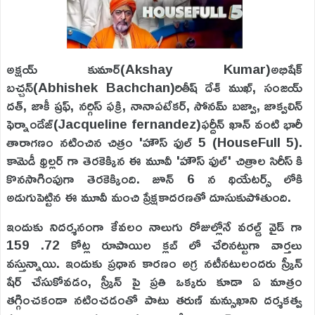
అక్షయ్ కుమార్(Akshay Kumar)అభిషేక్
బచ్చన్(Abhishek Bachchan)రితీష్ దేశ్ ముఖ్, సంజయ్
దత్, జాకీ ష్రఫ్, నర్గిస్ ఫక్రి, నానాపటేకర్, సోనమ్ బజ్వా, జాక్వలిన్
ఫెర్నాండేజ్(Jacqueline fernandez)ఫర్దీన్ ఖాన్ వంటి భారీ
తారాగణం నటించిన చిత్రం 'హౌస్ ఫుల్ 5 (HouseFull 5).
కామెడీ థ్రిల్లర్ గా తెరకెక్కిన ఈ మూవీ 'హౌస్ ఫుల్' చిత్రాల సిరీస్ కి
కొనసాగింపుగా తెరకెక్కింది. జూన్ 6 న థియేటర్స్ లోకి
అడుగుపెట్టిన ఈ మూవీ మంచి ప్రేక్షకాదరణతో దూసుకుపోతుంది.
ఇందుకు నిదర్శనంగా కేవలం నాలుగు రోజుల్లోనే వరల్డ్ వైడ్ గా
159 .72 కోట్ల రూపాయిల క్లబ్ లో చేరినట్టుగా వార్తలు
వస్తున్నాయి. ఇందుకు ప్రధాన కారణం అగ్ర నటీనటులందరు స్క్రీన్
షేర్ చేసుకోవడం, స్క్రీన్ పై ప్రతి ఒక్కరు కూడా ఏ మాత్రం
తగ్గించకండా నటించడంతో పాటు తరుణ్ మన్సుఖాని దర్శకత్వ