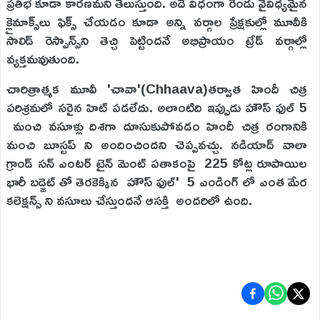
ప్రతిభ కూడా కారణమని తెలుస్తుంది. అదే విధంగా రెండు వైవిధ్యమైన
క్లైమాక్స్‌లు ఫిక్స్ చేయడం కూడా అన్ని వర్గాల ప్రేక్షకుల్లో మూవీకి
సాలిడ్ రెస్పాన్స్‌ని తెచ్చి పెట్టిందనే అభిప్రాయం ట్రేడ్ వర్గాల్లో
వ్యక్తమవుతుంది.
చారిత్రాత్మక మూవీ 'చావా'(Chhaava)తర్వాత హిందీ చిత్ర
పరిశ్రమలో సరైన హిట్ పడలేదు. అలాంటిది ఇప్పుడు హౌస్ ఫుల్ 5
మంచి వసూళ్లు దిశగా దూసుకుపోవడం హిందీ చిత్ర రంగానికి
మంచి బూస్టప్ ని అందించిందని చెప్పవచ్చు. నడియాద్ వాలా
గ్రాండ్ సన్ ఎంటర్ టైన్ మెంట్ పతాకంపై 225 కోట్ల రూపాయిల
భారీ బడ్జెట్ తో తెరకెక్కిన హౌస్ ఫుల్' 5 ఎండింగ్ లో ఎంత మేర
కలెక్షన్స్ ని వసూలు చేస్తుందనే ఆసక్తి అందరిలో ఉంది.