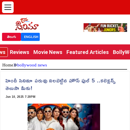
తెలుగు
ENGLISH
ews
Reviews
Movie News
Featured Articles
Bolly
»
Home
bollywood news
హిందీ సినిమా పరువు నిలబెట్టిన హౌస్ ఫుల్ 5 ..కలెక్షన్స్
తెలుసా మీకు!
Jun 10, 2025 7:20PM