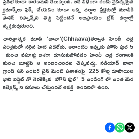
ప్రతిభ కూడా కారణమని తెలుస్తుంది. అదే విధంగా రెండు వైవిధ్యమైన
క్లైమాక్స్‌లు ఫిక్స్ చేయడం కూడా అన్ని వర్గాల ప్రేక్షకుల్లో మూవీకి
సాలిడ్ రెస్పాన్స్‌ని తెచ్చి పెట్టిందనే అభిప్రాయం ట్రేడ్ వర్గాల్లో
వ్యక్తమవుతుంది.
చారిత్రాత్మక మూవీ 'చావా'(Chhaava)తర్వాత హిందీ చిత్ర
పరిశ్రమలో సరైన హిట్ పడలేదు. అలాంటిది ఇప్పుడు హౌస్ ఫుల్ 5
మంచి వసూళ్లు దిశగా దూసుకుపోవడం హిందీ చిత్ర రంగానికి
మంచి బూస్టప్ ని అందించిందని చెప్పవచ్చు. నడియాద్ వాలా
గ్రాండ్ సన్ ఎంటర్ టైన్ మెంట్ పతాకంపై 225 కోట్ల రూపాయిల
భారీ బడ్జెట్ తో తెరకెక్కిన హౌస్ ఫుల్' 5 ఎండింగ్ లో ఎంత మేర
కలెక్షన్స్ ని వసూలు చేస్తుందనే ఆసక్తి అందరిలో ఉంది.