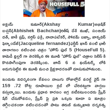
అక్షయ్ కుమార్(Akshay Kumar)అభిషేక్
బచ్చన్(Abhishek Bachchan)రితీష్ దేశ్ ముఖ్, సంజయ్
దత్, జాకీ ష్రఫ్, నర్గిస్ ఫక్రి, నానాపటేకర్, సోనమ్ బజ్వా, జాక్వలిన్
ఫెర్నాండేజ్(Jacqueline fernandez)ఫర్దీన్ ఖాన్ వంటి భారీ
తారాగణం నటించిన చిత్రం 'హౌస్ ఫుల్ 5 (HouseFull 5).
కామెడీ థ్రిల్లర్ గా తెరకెక్కిన ఈ మూవీ 'హౌస్ ఫుల్' చిత్రాల సిరీస్ కి
కొనసాగింపుగా తెరకెక్కింది. జూన్ 6 న థియేటర్స్ లోకి
అడుగుపెట్టిన ఈ మూవీ మంచి ప్రేక్షకాదరణతో దూసుకుపోతుంది.
ఇందుకు నిదర్శనంగా కేవలం నాలుగు రోజుల్లోనే వరల్డ్ వైడ్ గా
159 .72 కోట్ల రూపాయిల క్లబ్ లో చేరినట్టుగా వార్తలు
వస్తున్నాయి. ఇందుకు ప్రధాన కారణం అగ్ర నటీనటులందరు స్క్రీన్
షేర్ చేసుకోవడం, స్క్రీన్ పై ప్రతి ఒక్కరు కూడా ఏ మాత్రం
తగ్గించకండా నటించడంతో పాటు తరుణ్ మన్సుఖాని దర్శకత్వ