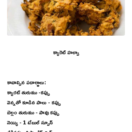
క్యారెట్ హల్వా
కావాల్సిన పదార్థాలు:
క్యారట్ తురుము -కప్పు
వెన్నతో కూడిన పాలు - కప్పు
బెల్లం తురుము - పావు కప్పు
నెయ్యి - 1 టేబుల్ స్పూన్