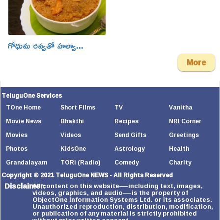
గోధుమ రవ్వతో హల్వా...
More
TeluguOne Services
TOne Home
Short Films
TV
Vanitha
Movie News
Bhakthi
Recipes
NRI Corner
Movies
Videos
Send Gifts
Greetings
Photos
KidsOne
Astrology
Health
Grandalayam
TORi (Radio)
Comedy
Charity
Copyright © 2021 TeluguOne NEWS - All Rights Reserved
Disclaimer:
All content on this website—including text, images,
videos, graphics, and audio—is the property of
ObjectOne Information Systems Ltd. or its associates.
Unauthorized reproduction, distribution, modification,
or publication of any material is strictly prohibited
without prior written consent.