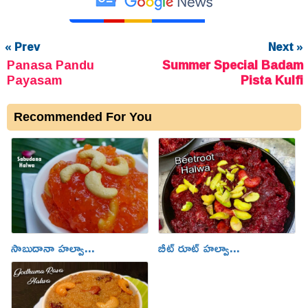
« Prev
Next »
Panasa Pandu
Summer Special Badam
Payasam
Pista Kulfi
Recommended For You
సాబుదానా హల్వా...
బీట్ రూట్ హల్వా...