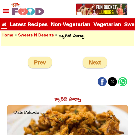
Latest Recipes
Non-Vegetarian
Vegetarian
Swe
క్యారెట్ హల్వా
Home
Sweets N Deserts
Prev
Next
క్యారెట్ హల్వా