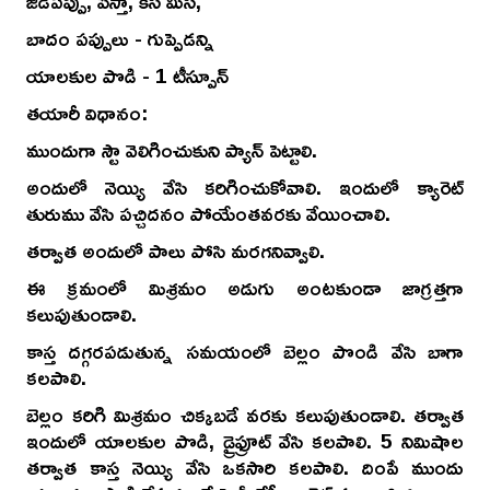
జీడిపప్పు, పిస్తా, కిస్ మిస్,
బాదం పప్పులు - గుప్పెడన్ని
యాలకుల పొడి - 1 టీస్పూన్
తయారీ విధానం:
ముందుగా స్టౌ వెలిగించుకుని ప్యాన్ పెట్టాలి.
అందులో నెయ్యి వేసి కరిగించుకోవాలి. ఇందులో క్యారెట్
తురుము వేసి పచ్చిదనం పోయేంతవరకు వేయించాలి.
తర్వాత అందులో పాలు పోసి మరగనివ్వాలి.
ఈ క్రమంలో మిశ్రమం అడుగు అంటకుండా జాగ్రత్తగా
కలుపుతుండాలి.
కాస్త దగ్గరపడుతున్న సమయంలో బెల్లం పొండి వేసి బాగా
కలపాలి.
బెల్లం కరిగి మిశ్రమం చిక్కబడే వరకు కలుపుతుండాలి. తర్వాత
ఇందులో యాలకుల పొడి, డ్రైఫ్రూట్ వేసి కలపాలి. 5 నిమిషాల
తర్వాత కాస్త నెయ్యి వేసి ఒకసారి కలపాలి. దింపే ముందు