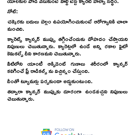
యాలకుల పొడి వేసుకుంటే హెల్దీ టేస్టీ క్యారెట్ హల్వా సిద్ధం.
నోట్:
చక్కెరకు బదులు బెల్లం ఉపయోగించుకుంటే ఆరోగ్యానికి చాలా
మంచిది.
క్యారెట్స్ క్యాన్సర్ ముప్పు తగ్గించేందుకు దోహదం చేస్తాయని
నిపుణులు చెబుతున్నారు. క్యారెట్లలో ఉండే అన్ని రకాల ఫైటో
కెమికల్సే దీని కారణమని చెబుతున్నారు.
వీటిలోని యాంటీ ఆక్సిడెంట్ గుణాలు శరీరంలో క్యాన్సర్
కలిగించే ఫ్రీ రాడికల్స్ ను విచ్చిన్నం చేస్తుంది.
దీంతో ట్యూమర్లు ఏర్పకుండా అడ్డుకుంటుంది.
తద్వారా క్యాన్సర్ ముప్పుకు దూరంగా ఉండవచ్చని నిపుణులు
చెబుతున్నారు.