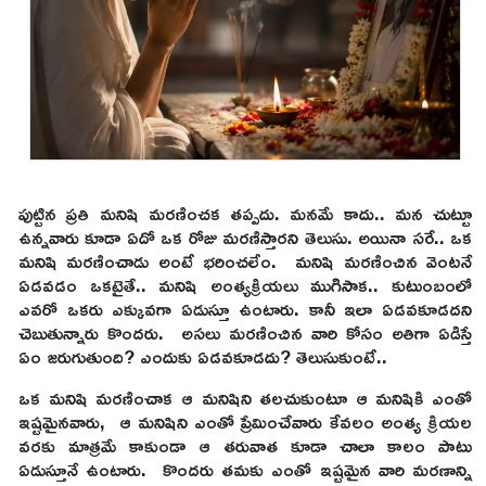
పుట్టిన ప్రతి మనిషి మరణించక తప్పదు. మనమే కాదు.. మన చుట్టూ
ఉన్నవారు కూడా ఏదో ఒక రోజు మరణిస్తారని తెలుసు. అయినా సరే.. ఒక
మనిషి మరణించాడు అంటే భరించలేం. మనిషి మరణించిన వెంటనే
ఏడవడం ఒకటైతే.. మనిషి అంత్యక్రియలు ముగిసాక.. కుటుంబంలో
ఎవరో ఒకరు ఎక్కువగా ఏడుస్తూ ఉంటారు. కానీ ఇలా ఏడవకూడదని
చెబుతున్నారు కొందరు. అసలు మరణించిన వారి కోసం అతిగా ఏడిస్తే
ఏం జరుగుతుంది? ఎందుకు ఏడవకూడదు? తెలుసుకుంటే..
ఒక మనిషి మరణించాక ఆ మనిషిని తలచుకుంటూ ఆ మనిషికి ఎంతో
ఇష్టమైనవారు, ఆ మనిషిని ఎంతో ప్రేమించేవారు కేవలం అంత్య క్రియల
వరకు మాత్రమే కాకుండా ఆ తరువాత కూడా చాలా కాలం పాటు
ఏడుస్తూనే ఉంటారు. కొందరు తమకు ఎంతో ఇష్టమైన వారి మరణాన్ని