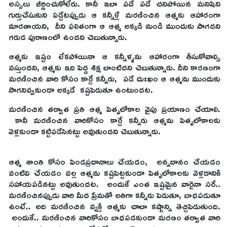
అస్సలు జీర్ణించుకోలేరు. కానీ ఇలా పదే పదే చనిపోయిన మనిషిని
గుర్తుచేసుకుని ఏడ్చేటప్పుడు ఆ కన్నీళ్లే మరణించిన ఆత్మకు ఆహారంగా
మారతాయని, దీని ఫలితంగా ఆ ఆత్మ అక్కడి నుండి ముందుకు సాగదని
గరుడ పురాణంలో ఉందని చెబుతున్నారు.
ఆత్మకు ఇష్టం లేకపోయినా ఆ కన్నీళ్ళను ఆహారంగా తీసుకోవాల్సి
వస్తుందని, ఆత్మకు ఇది పెద్ద శిక్ష లాంటిదని చెబుతున్నారు. దీని కారణంగా
మరణించిన వారి కోసం కార్చే కన్నీరు, పడే దుఃఖం ఆ ఆత్మను ముందుకు
సాగనివ్వకుండా అక్కడే కష్టపెడుతూ ఉంటుందట.
మరణించిన తర్వాత ప్రతి ఆత్మ పితృలోకాల వైపు ప్రయాణం చేయాలి.
కానీ మరణించిన వారికోసం కార్చే కన్నీరు ఆత్మను పితృలోకాలకు
వెళ్లకుండా కట్టిపడేసినట్టు అవుతుందని చెబుతున్నారు.
ఆత్మ శాంతి కోసం పిండప్రదానాలు చేయడం, అన్నదానం చేయడం
వంటివి చేయడం వల్ల ఆత్మను కష్టపెట్టకుండా పితృలోకాలకు వెళ్లడానికి
సహాయపడినట్టు అవుతుందట. అందుకే ఎంత ఇష్టమైన వారైనా సరే..
మరణించినప్పుడు వారి మీద ప్రేమతో అతిగా కన్నీరు పెడుతూ, బాధపడుతూ
ఉంటే.. అది మరణించిన వ్యక్తి ఆత్మకు చాలా కష్టాన్ని తెచ్చిపెడుతుంది.
అందుకే.. మరణించిన వారికోసం బాధపడకుండా మరణం తర్వాత వారి