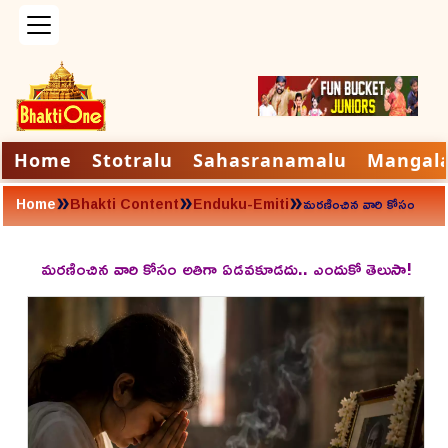
Home
Stotralu
Sahasranamalu
Mangal
»
»
»
Home
Bhakti Content
Enduku-Emiti
మరణించిన వారి కోసం
అతిగా ఏడవకూడదు..
ఎందుకో తెలుసా!
మరణించిన వారి కోసం అతిగా ఏడవకూడదు.. ఎందుకో తెలుసా!