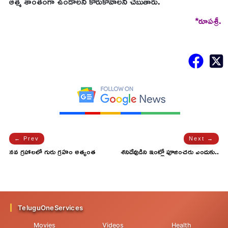
ఆత్మ శాంతంగా ఉండాలని కోరుకోవాలని చెబుతారు.
*రూపశ్రీ.
← Prev
Next →
నవ గ్రహాలలో గురు గ్రహం అత్యంత
శనిదేవుడిని ఇంట్లో పూజించరు ఎందుకు..
పూజనీయం ఎందుకో తెలుసా!
నమ్మకాలు, కారణాలు ఇవే!
TeluguOneServices
Movies
Videos
Health