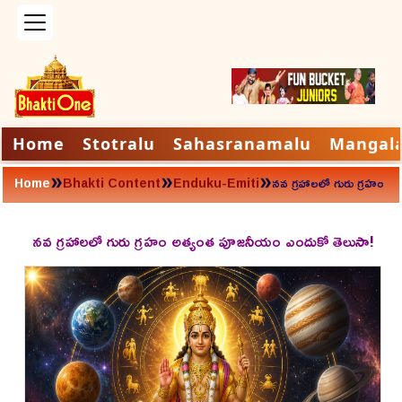
Home
Stotralu
Sahasranamalu
Mangal
»
»
»
Home
Bhakti Content
Enduku-Emiti
నవ గ్రహాలలో గురు గ్రహం
అత్యంత పూజనీయం
ఎందుకో తెలుసా!
నవ గ్రహాలలో గురు గ్రహం అత్యంత పూజనీయం ఎందుకో తెలుసా!