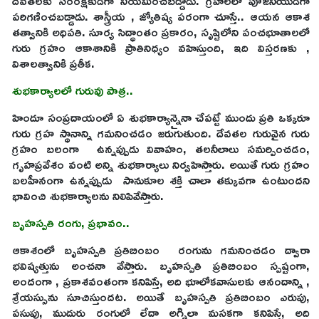
దేవతలకు సంరక్షకుడిగా నియమించబడ్డాడు. గ్రహాలలో పూజనీయుడిగా
పరిగణించబడ్డాడు. శాస్త్రీయ , జ్యోతిష్య పరంగా చూస్తే.. ఆయన ఆకాశ
తత్వానికి అధిపతి. సూర్య సిద్ధాంతం ప్రకారం, సృష్టిలోని పంచభూతాలలో
గురు గ్రహం ఆకాశానికి ప్రాతినిధ్యం వహిస్తుంది, ఇది విస్తరణకు ,
విశాలత్వానికి ప్రతీక.
శుభకార్యాలలో గురువు పాత్ర..
హిందూ సంప్రదాయంలో ఏ శుభకార్యాన్నైనా చేపట్టే ముందు ప్రతి ఒక్కరూ
గురు గ్రహ స్థానాన్ని గమనించడం జరుగుతుంది. దేవతల గురువైన గురు
గ్రహం బలంగా ఉన్నప్పుడు వివాహం, తలనీలాలు సమర్పించడం,
గృహప్రవేశం వంటి అన్ని శుభకార్యాలు నిర్వహిస్తారు. అయితే గురు గ్రహం
బలహీనంగా ఉన్నప్పుడు సానుకూల శక్తి చాలా తక్కువగా ఉంటుందని
భావించి శుభకార్యాలను నిలిపివేస్తారు.
బృహస్పతి రంగు, ప్రభావం..
ఆకాశంలో బృహస్పతి ప్రతిబింబం రంగును గమనించడం ద్వారా
భవిష్యత్తును అంచనా వేస్తారు. బృహస్పతి ప్రతిబింబం స్పష్టంగా,
అందంగా , ప్రకాశవంతంగా కనిపిస్తే, అది భూలోకవాసులకు ఆనందాన్ని ,
శ్రేయస్సును సూచిస్తుందట. అయితే బృహస్పతి ప్రతిబింబం ఎరుపు,
పసుపు, ముదురు రంగులో లేదా అగ్నిలా మసకగా కనిపిస్తే, అది