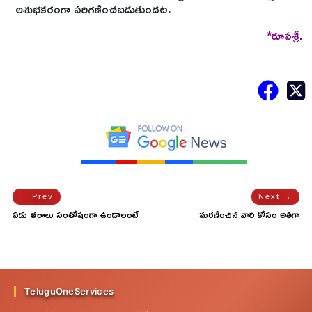
అశుభకరంగా పరిగణించబడుతుందట.
*రూపశ్రీ.
← Prev
Next →
ఏడు తరాలు సంతోషంగా ఉండాలంటే
మరణించిన వారి కోసం అతిగా
ఈ పనులు తప్పక చేయాలట!
ఏడవకూడదు.. ఎందుకో తెలుసా!
TeluguOneServices