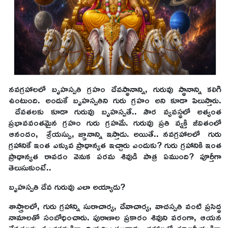
నవగ్రహాలలో బృహస్పతి గ్రహం దేవస్థానాన్ని, గురువు స్థానాన్ని కలిగి
ఉంటుంది. అందుకే బృహస్పతిని గురు గ్రహం అని కూడా పిలుస్తారు.
దేవతలకు కూడా గురువు బృహస్పతే.. సౌర వ్యవస్థలో అత్యంత
ప్రభావవంతమైన గ్రహం గురు గ్రహమే. గురువు ప్రతి వ్యక్తి జీవితంలో
ఆనందం, శ్రేయస్సు, జ్ఞానాన్ని ఇస్తాడు. అయితే.. నవగ్రహాలలో గురు
గ్రహానికే ఇంత ఎక్కువ ప్రాధాన్యత ఇచ్చారు ఎందుకు? గురు గ్రహానికి ఇంత
ప్రాధాన్యత రావడం వెనుక పరమ శివుడి పాత్ర ఏముంది? పూర్తీగా
తెలుసుకుంటే..
బృహస్పతి దేవ గురువు ఎలా అయ్యాడు?
శాస్త్రాలలో, గురు గ్రహాన్ని సురాచార్య, దేవాచార్య, వాచస్పతి వంటి ప్రసిద్ధ
నామాలతో సంబోధించారు. పురాణాల ప్రకారం శివుని వరంగా, ఆయన