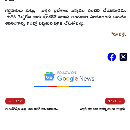
గర్భవతులు మెట్లు, ఎత్తైన ప్రదేశాలు ఎక్కడం వంటివి చేయకూడదు.
గుడికి వెళ్ళలేని వారు ఇంట్లోనే మూడు అంగుళాల పరిమాణంకు మించని
శివలింగాన్ని ఇంట్లో పెట్టుకుని పూజ చేసుకోవచ్చు.
*రూపశ్రీ.
← Prev
Next →
గురుదోషం వల్ల పనులలో ఆటంకాలా..
పెళ్లికి ముందు అమ్మాయిలు కాళ్లకు
గురువును ఇలా ప్రసన్నం చేసుకోండి..!
గోరింటాకు పెట్టుకోకూడదంటారు
ఎందుకుంటే..!