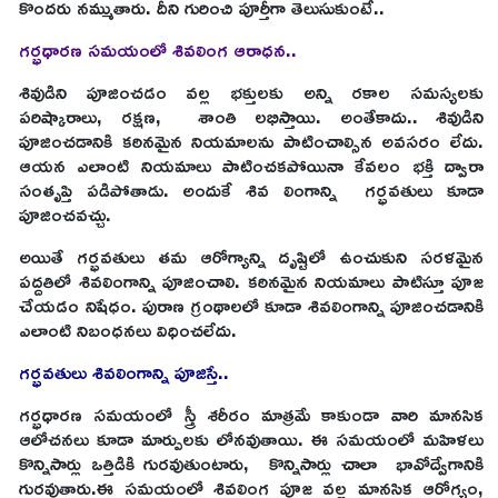
కొందరు నమ్ముతారు. దీని గురించి పూర్తీగా తెలుసుకుంటే..
గర్భధారణ సమయంలో శివలింగ ఆరాధన..
శివుడిని పూజించడం వల్ల భక్తులకు అన్ని రకాల సమస్యలకు
పరిష్కారాలు, రక్షణ, శాంతి లభిస్తాయి. అంతేకాదు.. శివుడిని
పూజించడానికి కఠినమైన నియమాలను పాటించాల్సిన అవసరం లేదు.
ఆయన ఎలాంటి నియమాలు పాటించకపోయినా కేవలం భక్తి ద్వారా
సంతృప్తి పడిపోతాడు. అందుకే శివ లింగాన్ని గర్భవతులు కూడా
పూజించవచ్చు.
అయితే గర్భవతులు తమ ఆరోగ్యాన్ని దృష్టిలో ఉంచుకుని సరళమైన
పద్దతిలో శివలింగాన్ని పూజించాలి. కఠినమైన నియమాలు పాటిస్తూ పూజ
చేయడం నిషేధం. పురాణ గ్రంథాలలో కూడా శివలింగాన్ని పూజించడానికి
ఎలాంటి నిబంధనలు విధించలేదు.
గర్భవతులు శివలింగాన్ని పూజిస్తే..
గర్భధారణ సమయంలో స్త్రీ శరీరం మాత్రమే కాకుండా వారి మానసిక
ఆలోచనలు కూడా మార్పులకు లోనవుతాయి. ఈ సమయంలో మహిళలు
కొన్నిసార్లు ఒత్తిడికి గురవుతుంటారు, కొన్నిసార్లు చాలా భావోద్వేగానికి
గురవుతారు.ఈ సమయంలో శివలింగ పూజ వల్ల మానసిక ఆరోగ్యం,