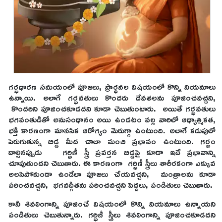
గర్భధారణ సమయంలో పూజలు, ప్రార్థనల విషయంలో కొన్ని నియమాలు
ఉన్నాయి. అలాగే గర్భవతులు కొందరు దేవతలను పూజించవచ్చని,
కొందరిని పూజించకూడదని కూడా చెబుతుంటారు. అయితే గర్భవతులు
భగవంతుడితో అనుసంధానం అయి ఉండటం వల్ల వారిలో ఆధ్యాత్మికత,
భక్తి కారణంగా మానసిక ఆరోగ్యం మెరుగ్గా ఉంటుంది. అలాగే కడుపులో
పెరుగుతున్న బిడ్డ మీద చాలా మంచి ప్రభావం ఉంటుంది. గర్బం
దాల్చినప్పుడు గర్భిణీ స్త్రీ ప్రవర్తన బిడ్డపై కూడా ఇదే ప్రభావాన్ని
చూపుతుందని చెబుతారు. ఈ కారణంగా గర్భిణీ స్త్రీలు శారీరకంగా ఎక్కువ
అలసిపోకుండా ఉండేలా పూజలు చేయవచ్చని, మంత్రాలను కూడా
పఠించవచ్చని, భగవద్గీతను పఠించవచ్చని పెద్దలు, పండితులు చెబుతారు.
కానీ శివలింగాన్ని పూజించే విషయంలో కొన్ని నియమాలు ఉన్నాయని
పండితులు చెబుతున్నారు. గర్భిణీ స్త్రీలు శివలింగాన్ని పూజించకూడదని