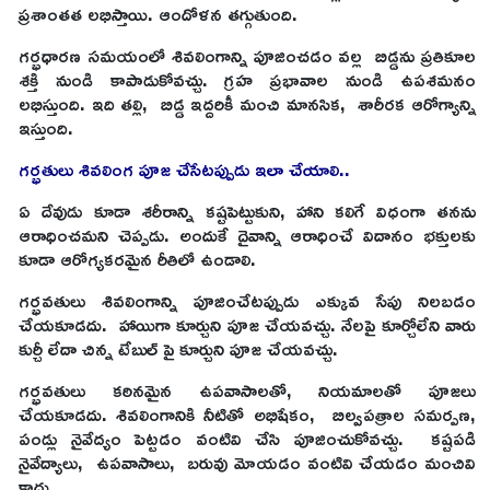
ప్రశాంతత లభిస్తాయి. ఆందోళన తగ్గుతుంది.
గర్భధారణ సమయంలో శివలింగాన్ని పూజించడం వల్ల బిడ్డను ప్రతికూల
శక్తి నుండి కాపాడుకోవచ్చు. గ్రహ ప్రభావాల నుండి ఉపశమనం
లభిస్తుంది. ఇది తల్లి, బిడ్డ ఇద్దరికీ మంచి మానసిక, శారీరక ఆరోగ్యాన్ని
ఇస్తుంది.
గర్భతులు శివలింగ పూజ చేసేటప్పుడు ఇలా చేయాలి..
ఏ దేవుడు కూడా శరీరాన్ని కష్టపెట్టుకుని, హాని కలిగే విధంగా తనను
ఆరాధించమని చెప్పడు. అందుకే దైవాన్ని ఆరాధించే విదానం భక్తులకు
కూడా ఆరోగ్యకరమైన రీతిలో ఉండాలి.
గర్భవతులు శివలింగాన్ని పూజించేటప్పుడు ఎక్కువ సేపు నిలబడం
చేయకూడదు. హాయిగా కూర్చుని పూజ చేయవచ్చు. నేలపై కూర్చోలేని వారు
కుర్చీ లేదా చిన్న టేబుల్ పై కూర్చుని పూజ చేయవచ్చు.
గర్భవతులు కఠినమైన ఉపవాసాలతో, నియమాలతో పూజలు
చేయకూడదు. శివలింగానికి నీటితో అభిషేకం, బిల్వపత్రాల సమర్పణ,
పండ్లు నైవేద్యం పెట్టడం వంటివి చేసి పూజించుకోవచ్చు. కష్టపడి
నైవేద్యాలు, ఉపవాసాలు, బరువు మోయడం వంటివి చేయడం మంచివి
కాదు.