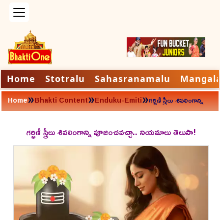
Home
Stotralu
Sahasranamalu
Mangal
»
»
»
Home
Bhakti Content
Enduku-Emiti
గర్భిణీ స్త్రీలు శివలింగాన్ని
పూజించవచ్చా..
నియమాలు తెలుసా!
గర్భిణీ స్త్రీలు శివలింగాన్ని పూజించవచ్చా.. నియమాలు తెలుసా!