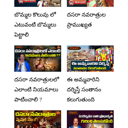
బొమ్మల కొలువు లో
దసరా నవరాత్రుల
ఎటువంటి బొమ్మలు
ప్రాముఖ్యత
పెట్టాలి
దసరా నవరాత్రులలో
ఈ అమ్మవారిని
ఎలాంటి నియమాలు
దర్శిస్తే సంతానం
పాటించాలి ?
కలుగుతుంది