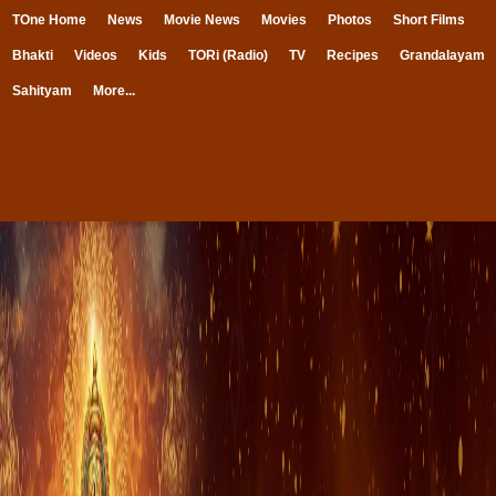
TOne Home
News
Movie News
Movies
Photos
Short Films
Bhakti
Videos
Kids
TORi (Radio)
TV
Recipes
Grandalayam
Sahityam
More...