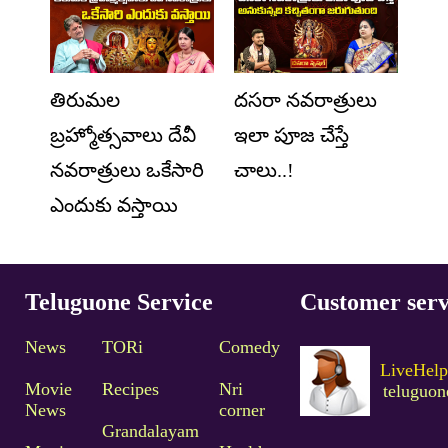
తిరుమల
దసరా నవరాత్రులు
బ్రహ్మోత్సవాలు దేవీ
ఇలా పూజ చేస్తే
నవరాత్రులు ఒకేసారి
చాలు..!
ఎందుకు వస్తాయి
Teluguone Service
Customer serv
News
TORi
Comedy
LiveHelp
Movie
Recipes
Nri
teluguo
News
corner
Grandalayam