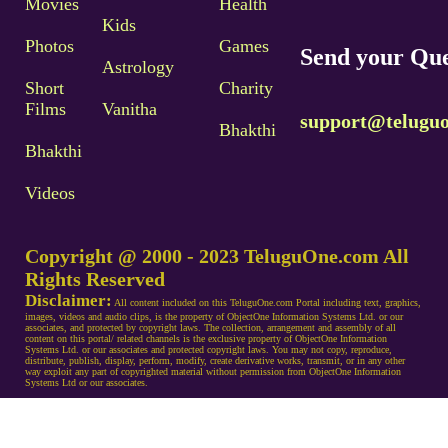
Movies
Health
Kids
Photos
Games
Send your Que
Astrology
Short
Charity
Films
Vanitha
support@telugu
Bhakthi
Bhakthi
Videos
Copyright @ 2000 - 2023 TeluguOne.com All
Rights Reserved
Disclaimer:
All content included on this TeluguOne.com Portal including text, graphics,
images, videos and audio clips, is the property of ObjectOne Information Systems Ltd. or our
associates, and protected by copyright laws. The collection, arrangement and assembly of all
content on this portal/ related channels is the exclusive property of ObjectOne Information
Systems Ltd. or our associates and protected copyright laws. You may not copy, reproduce,
distribute, publish, display, perform, modify, create derivative works, transmit, or in any other
way exploit any part of copyrighted material without permission from ObjectOne Information
Systems Ltd or our associates.