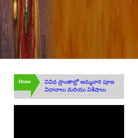
Home
వివిధ ప్రాంతాల్లో అమ్మవారి పూజ
విధానాలు మరియు విశేషాలు