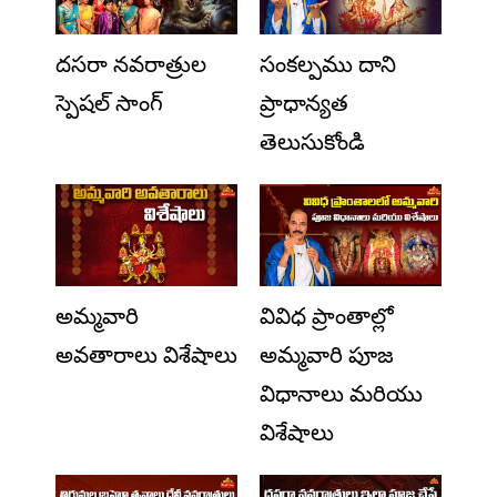
దసరా నవరాత్రుల
సంకల్పము దాని
స్పెషల్ సాంగ్
ప్రాధాన్యత
తెలుసుకోండి
అమ్మవారి
వివిధ ప్రాంతాల్లో
అవతారాలు విశేషాలు
అమ్మవారి పూజ
విధానాలు మరియు
విశేషాలు