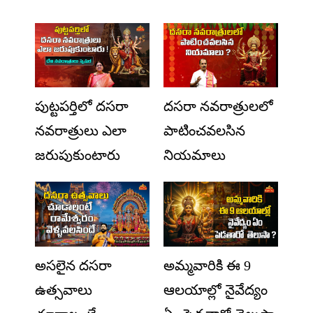
పుట్టపర్తిలో దసరా
దసరా నవరాత్రులలో
నవరాత్రులు ఎలా
పాటించవలసిన
జరుపుకుంటారు
నియమాలు
అసలైన దసరా
అమ్మవారికి ఈ 9
ఉత్సవాలు
ఆలయాల్లో నైవేద్యం