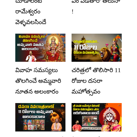
చూడాలంటే
ఏం పెడతారో తెలుసా
రామేశ్వరం
!
వెళ్ళవలసిందే
వివాహ సమస్యలు
చరిత్రలో తొలిసారి 11
తొలగించే అమ్మవారి
రోజుల దసరా
నూతన అలంకారం
మహోత్సవం