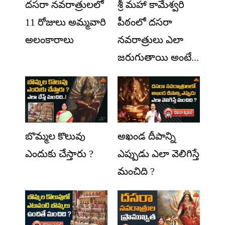
దసరా నవరాత్రులలో
శ్రీ మహా కామేశ్వరి
11 రోజులు అమ్మవారి
పీఠంలో దసరా
అలంకారాలు
నవరాత్రులు ఎలా
జరుగుతాయి అంటే...
బొమ్మల కొలువు
అఖండ దీపాన్ని
ఎందుకు చేస్తారు ?
ఎప్పుడు ఎలా వెలిగిస్తే
మంచిది ?