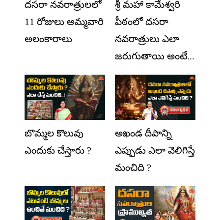
దసరా నవరాత్రులలో
శ్రీ మహా కామేశ్వరి
11 రోజులు అమ్మవారి
పీఠంలో దసరా
అలంకారాలు
నవరాత్రులు ఎలా
జరుగుతాయి అంటే...
బొమ్మల కొలువు
అఖండ దీపాన్ని
ఎందుకు చేస్తారు ?
ఎప్పుడు ఎలా వెలిగిస్తే
మంచిది ?