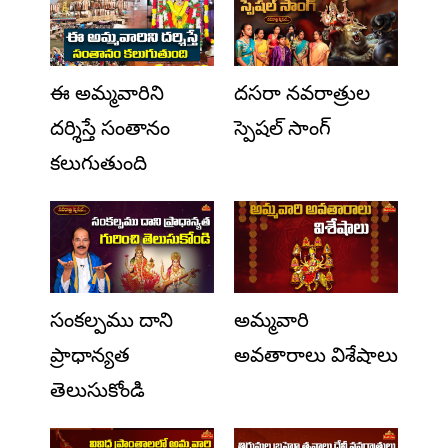
ఈ అమ్మవారిని
దసరా నవరాత్రుల
దర్శిస్తే సంతానం
స్పెషల్ సాంగ్
కలుగుతుంది
సంకల్పము దాని
అమ్మవారి
ప్రాధాన్యత
అవతారాలు విశేషాలు
తెలుసుకోండి