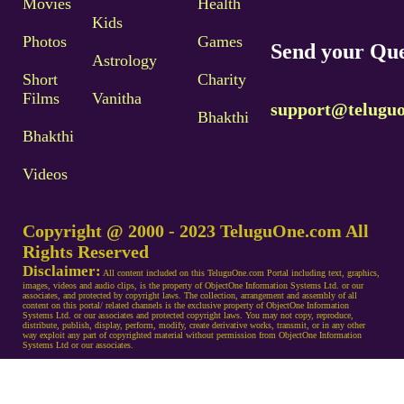
Movies
Health
Kids
Photos
Games
Send your Que
Astrology
Short
Charity
Films
Vanitha
support@telugu
Bhakthi
Bhakthi
Videos
Copyright @ 2000 - 2023 TeluguOne.com All
Rights Reserved
Disclaimer:
All content included on this TeluguOne.com Portal including text, graphics,
images, videos and audio clips, is the property of ObjectOne Information Systems Ltd. or our
associates, and protected by copyright laws. The collection, arrangement and assembly of all
content on this portal/ related channels is the exclusive property of ObjectOne Information
Systems Ltd. or our associates and protected copyright laws. You may not copy, reproduce,
distribute, publish, display, perform, modify, create derivative works, transmit, or in any other
way exploit any part of copyrighted material without permission from ObjectOne Information
Systems Ltd or our associates.