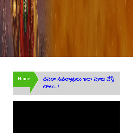
Home
దసరా నవరాత్రులు ఇలా పూజ చేస్తే
చాలు..!