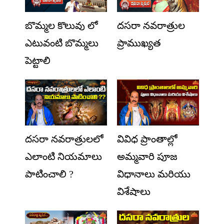
బొమ్మల కొలువు లో
దసరా నవరాత్రుల
ఎటువంటి బొమ్మలు
ప్రాముఖ్యత
పెట్టాలి
దసరా నవరాత్రులలో
వివిధ ప్రాంతాల్లో
ఎలాంటి నియమాలు
అమ్మవారి పూజ
పాటించాలి ?
విధానాలు మరియు
విశేషాలు