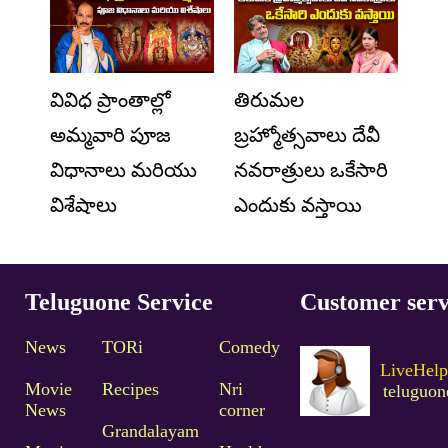
వివిధ ప్రాంతాల్లో
తిరుమల
అమ్మవారి పూజ
బ్రహ్మోత్సవాలు దేవీ
విధానాలు మరియు
నవరాత్రులు ఒకేసారి
విశేషాలు
ఎందుకు వస్తాయి
Teluguone Service
Customer serv
News
TORi
Comedy
LiveHelp
Movie
Recipes
Nri
teluguo
News
corner
Grandalayam