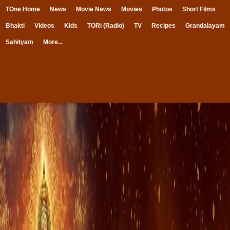
TOne Home
News
Movie News
Movies
Photos
Short Films
Bhakti
Videos
Kids
TORi (Radio)
TV
Recipes
Grandalayam
Sahityam
More...