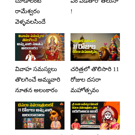
చూడాలంటే
ఏం పెడతారో తెలుసా
రామేశ్వరం
!
వెళ్ళవలసిందే
వివాహ సమస్యలు
చరిత్రలో తొలిసారి 11
తొలగించే అమ్మవారి
రోజుల దసరా
నూతన అలంకారం
మహోత్సవం