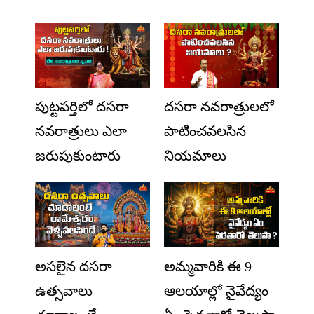
పుట్టపర్తిలో దసరా
దసరా నవరాత్రులలో
నవరాత్రులు ఎలా
పాటించవలసిన
జరుపుకుంటారు
నియమాలు
అసలైన దసరా
అమ్మవారికి ఈ 9
ఉత్సవాలు
ఆలయాల్లో నైవేద్యం