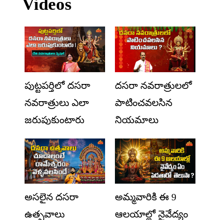
Videos
పుట్టపర్తిలో దసరా
దసరా నవరాత్రులలో
నవరాత్రులు ఎలా
పాటించవలసిన
జరుపుకుంటారు
నియమాలు
అసలైన దసరా
అమ్మవారికి ఈ 9
ఉత్సవాలు
ఆలయాల్లో నైవేద్యం