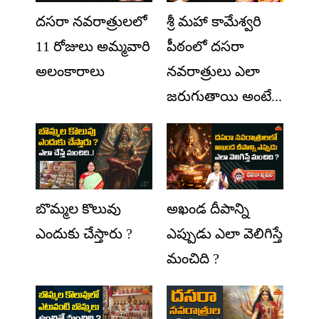
దసరా నవరాత్రులలో
శ్రీ మహా కామేశ్వరి
11 రోజులు అమ్మవారి
పీఠంలో దసరా
అలంకారాలు
నవరాత్రులు ఎలా
జరుగుతాయి అంటే...
బొమ్మల కొలువు
అఖండ దీపాన్ని
ఎందుకు చేస్తారు ?
ఎప్పుడు ఎలా వెలిగిస్తే
మంచిది ?