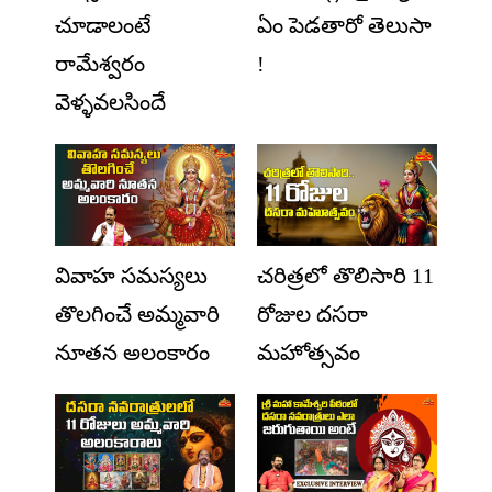
చూడాలంటే
ఏం పెడతారో తెలుసా
రామేశ్వరం
!
వెళ్ళవలసిందే
వివాహ సమస్యలు
చరిత్రలో తొలిసారి 11
తొలగించే అమ్మవారి
రోజుల దసరా
నూతన అలంకారం
మహోత్సవం