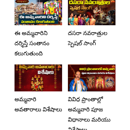
ఈ అమ్మవారిని
దసరా నవరాత్రుల
దర్శిస్తే సంతానం
స్పెషల్ సాంగ్
కలుగుతుంది
అమ్మవారి
వివిధ ప్రాంతాల్లో
అవతారాలు విశేషాలు
అమ్మవారి పూజ
విధానాలు మరియు
విశేషాలు