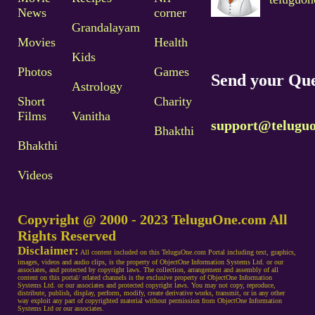
News
corner
Grandalayam
Movies
Health
Kids
Photos
Games
Send your Que
Astrology
Short
Charity
Films
Vanitha
support@telugu
Bhakthi
Bhakthi
Videos
Copyright @ 2000 - 2023 TeluguOne.com All
Rights Reserved
Disclaimer:
All content included on this TeluguOne.com Portal including text, graphics,
images, videos and audio clips, is the property of ObjectOne Information Systems Ltd. or our
associates, and protected by copyright laws. The collection, arrangement and assembly of all
content on this portal/ related channels is the exclusive property of ObjectOne Information
Systems Ltd. or our associates and protected copyright laws. You may not copy, reproduce,
distribute, publish, display, perform, modify, create derivative works, transmit, or in any other
way exploit any part of copyrighted material without permission from ObjectOne Information
Systems Ltd or our associates.