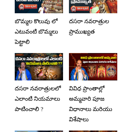
బొమ్మల కొలువు లో
దసరా నవరాత్రుల
ఎటువంటి బొమ్మలు
ప్రాముఖ్యత
పెట్టాలి
దసరా నవరాత్రులలో
వివిధ ప్రాంతాల్లో
ఎలాంటి నియమాలు
అమ్మవారి పూజ
పాటించాలి ?
విధానాలు మరియు
విశేషాలు