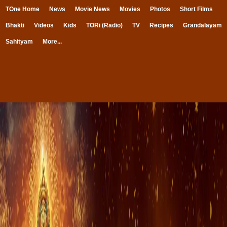
TOne Home
News
Movie News
Movies
Photos
Short Films
Bhakti
Videos
Kids
TORi (Radio)
TV
Recipes
Grandalayam
Sahityam
More...