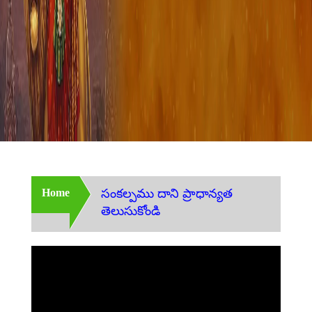
Home
సంకల్పము దాని ప్రాధాన్యత
తెలుసుకోండి