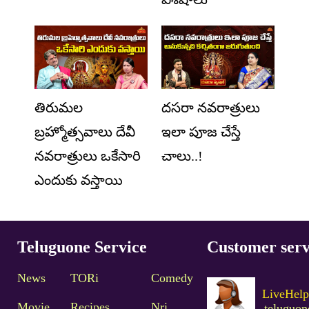
తిరుమల
దసరా నవరాత్రులు
బ్రహ్మోత్సవాలు దేవీ
ఇలా పూజ చేస్తే
నవరాత్రులు ఒకేసారి
చాలు..!
ఎందుకు వస్తాయి
Teluguone Service
Customer serv
News
TORi
Comedy
LiveHelp
Movie
Recipes
Nri
teluguo