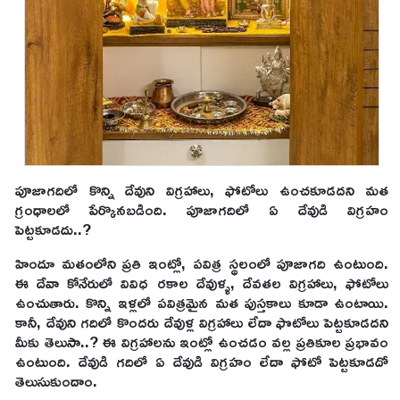
పూజాగదిలో కొన్ని దేవుని విగ్రహాలు, ఫోటోలు ఉంచకూడదని మత
గ్రంధాలలో పేర్కొనబడింది. పూజాగదిలో ఏ దేవుడి విగ్రహం
పెట్టకూడదు..?
హిందూ మతంలోని ప్రతి ఇంట్లో, పవిత్ర స్థలంలో పూజాగది ఉంటుంది.
ఈ దేవా కోనేరులో వివిధ రకాల దేవుళ్ళ, దేవతల విగ్రహాలు, ఫోటోలు
ఉంచుతారు. కొన్ని ఇళ్లలో పవిత్రమైన మత పుస్తకాలు కూడా ఉంటాయి.
కానీ, దేవుని గదిలో కొందరు దేవుళ్ల విగ్రహాలు లేదా ఫొటోలు పెట్టకూడదని
మీకు తెలుసా..? ఈ విగ్రహాలను ఇంట్లో ఉంచడం వల్ల ప్రతికూల ప్రభావం
ఉంటుంది. దేవుడి గదిలో ఏ దేవుడి విగ్రహం లేదా ఫోటో పెట్టకూడదో
తెలుసుకుందాం.