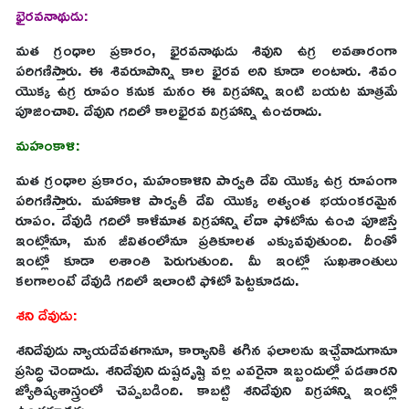
భైరవనాథుడు:
మత గ్రంధాల ప్రకారం, భైరవనాథుడు శివుని ఉగ్ర అవతారంగా
పరిగణిస్తారు. ఈ శివరూపాన్ని కాల భైరవ అని కూడా అంటారు. శివం
యొక్క ఉగ్ర రూపం కనుక మనం ఈ విగ్రహాన్ని ఇంటి బయట మాత్రమే
పూజించాలి. దేవుని గదిలో కాలభైరవ విగ్రహాన్ని ఉంచరాదు.
మహంకాళి:
మత గ్రంధాల ప్రకారం, మహంకాళిని పార్వతి దేవి యొక్క ఉగ్ర రూపంగా
పరిగణిస్తారు. మహాకాళి పార్వతీ దేవి యొక్క అత్యంత భయంకరమైన
రూపం. దేవుడి గదిలో కాళీమాత విగ్రహాన్ని లేదా ఫోటోను ఉంచి పూజిస్తే
ఇంట్లోనూ, మన జీవితంలోనూ ప్రతికూలత ఎక్కువవుతుంది. దీంతో
ఇంట్లో కూడా అశాంతి పెరుగుతుంది. మీ ఇంట్లో సుఖశాంతులు
కలగాలంటే దేవుడి గదిలో ఇలాంటి ఫోటో పెట్టకూడదు.
శని దేవుడు:
శనిదేవుడు న్యాయదేవతగానూ, కార్యానికి తగిన ఫలాలను ఇచ్చేవాడుగానూ
ప్రసిద్ధి చెందాడు. శనిదేవుని దుష్టదృష్టి వల్ల ఎవరైనా ఇబ్బందుల్లో పడతారని
జ్యోతిష్యశాస్త్రంలో చెప్పబడింది. కాబట్టి శనిదేవుని విగ్రహాన్ని ఇంట్లో