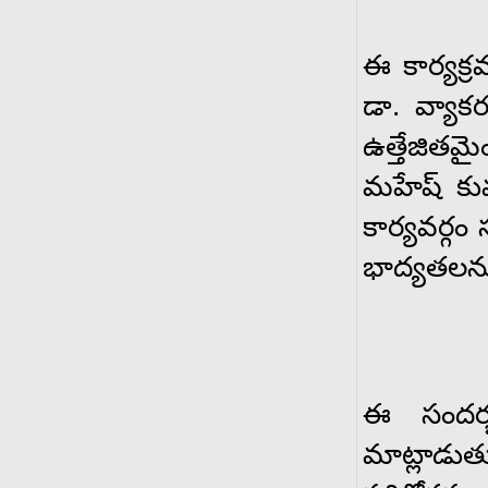
ఈ కార్యక్ర
డా. వ్యా
ఉత్తేజితమై
మహేష్ కుమా
కార్యవర్గ
భాద్యతలను
ఈ సందర్భ
మాట్లాడు