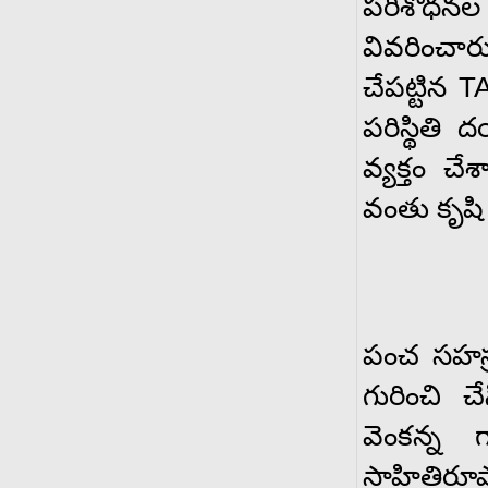
పరిశోధన
వివరించారు
చేపట్టిన TA
పరిస్థిత
వ్యక్తం చ
వంతు కృషి చ
పంచ సహస్
గురించి చ
వెంకన్న
సాహితిరూ