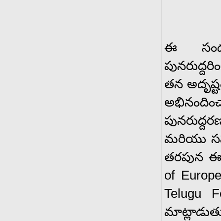
ఈ సందర
పునరుద్దర
తన అదృష్టంగ
అభినందించా
పునరుద్దర
మరియు సహ
తరపున ఈ 
of Europ
Telugu F
మాట్లాడు