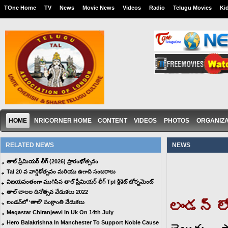
TOne Home
TV
News
Movie News
Videos
Radio
Telugu Movies
Ki
HOME
NRICORNER HOME
CONTENT
VIDEOS
PHOTOS
ORGANIZA
RELATED NEWS
NEWS
తాల్ ప్రీమియర్ లీగ్ (2026) ప్రారంభోత్సవం
Tal 20 వ వార్షికోత్సవం మరియు ఉగాది సంబరాలు
విజయవంతంగా ముగిసిన తాల్ ప్రీమియర్ లీగ్ Tpl క్రికెట్ టోర్నమెంట్‌
తాల్ బాలల దినోత్సవ వేడుకలు 2022
లండన్ ల
లండన్‌లో ‘తాల్’ సంక్రాంతి వేడుకలు
Megastar Chiranjeevi In Uk On 14th July
Hero Balakrishna In Manchester To Support Noble Cause