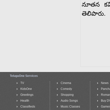
నూతన కమిట
తెలిపారు.
TeluguOne Services
TV
Cinema
News
KidsOne
Comedy
Panch
Greetings
Shopping
Roma
Health
Audio Songs
Buy D
Classifieds
Music Classes
Game