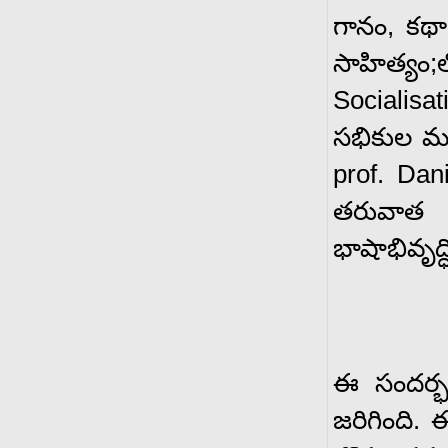
గానం, కథా 
సాహిత్యం;
Socialisat
సభికుల మన
prof. Dan
తరువాత 
భాషాభివృద్
ఈ సందర్భం
జరిగింది. 