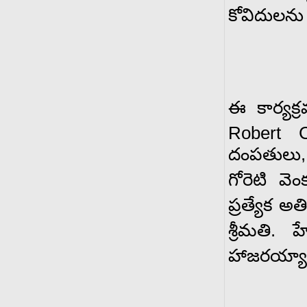
కోవిదులను 
ఈ కార్యక్
Robert C
దంపతులు, పద్
గోరెటి వెంక
ప్రత్యేక 
శ్రీమతి. 
హాజరయ్యా