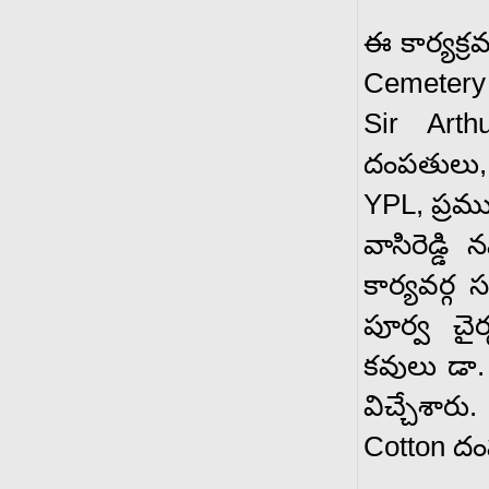
ఈ కార్యక్
Cemetery 
Sir Art
దంపతులు, భ
YPL, ప్రము
వాసిరెడ్డి
కార్యవర్గ 
పూర్వ చై
కవులు డా.
విచ్చేశా
Cotton దం