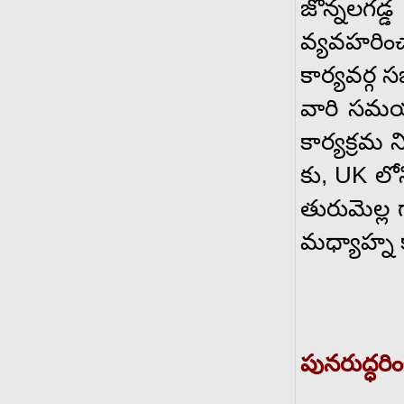
జొన్నలగడ్
వ్యవహరించ
కార్యవర్గ 
వారి సమయా
కార్యక్రమ
కు, UK లో
తురుమెల్ల 
మధ్యాహ్న 
పునరుద్ధర