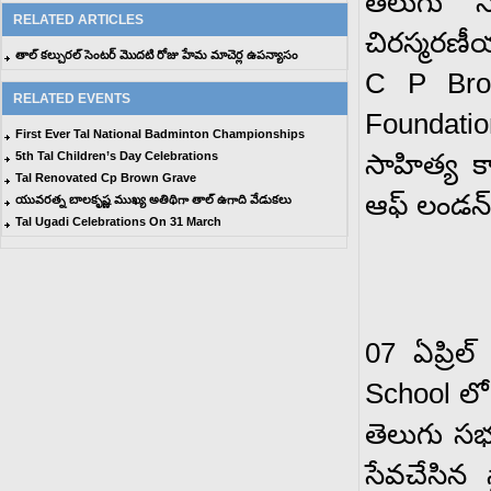
తెలుగు 
RELATED ARTICLES
చిరస్మరణీ
తాల్ కల్చురల్ సెంటర్ మొదటి రోజు హేమ మాచెర్ల ఉపన్యాసం
C P Bro
RELATED EVENTS
Foundati
First Ever Tal National Badminton Championships
సాహిత్య క
5th Tal Children’s Day Celebrations
Tal Renovated Cp Brown Grave
ఆఫ్ లండన్ 
యువరత్న బాలకృష్ణ ముఖ్య అతిథిగా తాల్ ఉగాది వేడుకలు
Tal Ugadi Celebrations On 31 March
07 ఏప్రిల
School లో
తెలుగు సభల
సేవచేసిన 