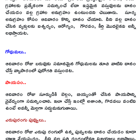
గ్రహాలకు ప్రత్యేకంగా సమర్పించే లేదా ఇష్టమైన వస్తువులను దానం
చేయడం వల్ల గ్రహాల అనుగ్రహం ఉంటుందని చెబుతారు. సూర్య
అనుగ్రహం కోసం ఆదివారం కొన్ని దానం చేయాలి. దీని వల్ల దానం
చేసిన వ్యక్తులకు ఐశ్వర్యం, ఆరోగ్యం, గౌరవం, కీర్తి మొదలైనవి అన్నీ
లభిస్తాయట.
గోధుమలు..
ఆదివారం రోజు బరువుకు సమానమైన గోధుమలను తూచి వాటిని దానం
చేస్తే వ్యాపారంలో పురోగతి వస్తుందట.
పాయసం..
ఆదివారం రోజు సూర్యుడికి బెల్లం, బియ్యంతో చేసిన పాయసాన్ని
నైవేద్యంగా సమర్పించాలి. ఇలా చేస్తే ఇంట్లో అశాంతి, గొడవలు వంటివి
ఉంటే అవన్నీ మెల్లగా సద్దుమనుగుతాయి.
ఎరుపురంగు పువ్వులు..
ఆదివారం రోజు ఎరుపు రంగులో ఉన్న పువ్వలను దానం చేయడం కూడా
చాలా శ్రేయస్కరం. దీని వల్ల ప్రతి రంగంలోనూ విజయాలు లభిస్తాయి.