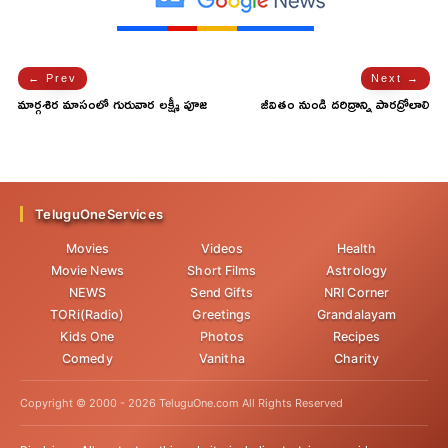
← Prev
Next →
మార్గశిర మాసంలో గురువార లక్ష్మీ పూజ
జీవితం నుండి దరిద్రాన్ని పారద్రోలాలి
విశిష్టత తెలుసా..ఈ రోజు ఇలా పూజ
అంటే.. మార్గశిర పౌర్ణమి రోజు ఈ
చేయండి..!
పనులు చేయండి..!
TeluguOneServices
Movies
Videos
Health
Movie News
Short Films
Astrology
NEWS
Send Gifts
NRI Corner
TORi(Radio)
Greetings
Grandalayam
Kids One
Photos
Recipes
Comedy
Vanitha
Charity
Copyright © 2000 -
2026
TeluguOne.com All Rights Reserved