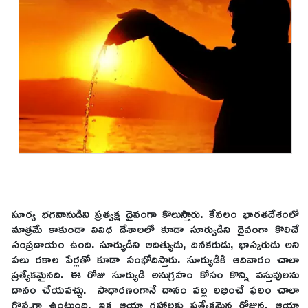
సూర్య భగవానుడిని ప్రత్యక్ష దైవంగా కొలుస్తారు. కేవలం భారతదేశంలో
మాత్రమే కాకుండా వివిధ దేశాలలో కూడా సూర్యుడిని దైవంగా కొలిచే
సంప్రదాయం ఉంది. సూర్యుడిని ఆదిత్యుడు, దినకరుడు, భాస్కరుడు అని
పలు రకాల పేర్లతో కూడా సంభోదిస్తారు. సూర్యుడికి ఆదివారం చాలా
ప్రత్యేకమైనది. ఈ రోజు సూర్యుడి అనుగ్రహం కోసం కొన్ని వస్తువులను
దానం చేయవచ్చు. సాధారణంగానే దానం వల్ల లభించే ఫలం చాలా
గొప్పగా ఉంటుంది. ఇక ఆయా గ్రహాలకు ప్రత్యేకమైన రోజున, ఆయా