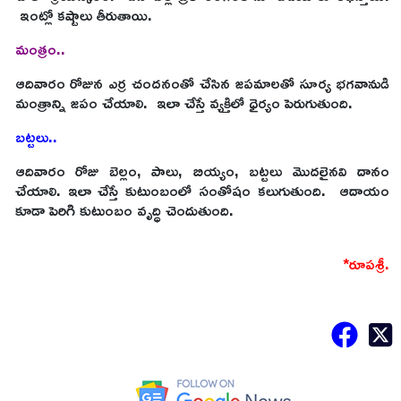
ఇంట్లో కష్టాలు తీరుతాయి.
మంత్రం..
ఆదివారం రోజున ఎర్ర చందనంతో చేసిన జపమాలతో సూర్య భగవానుడి
మంత్రాన్ని జపం చేయాలి. ఇలా చేస్తే వ్యక్తిలో ధైర్యం పెరుగుతుంది.
బట్టలు..
ఆదివారం రోజు బెల్లం, పాలు, బియ్యం, బట్టలు మొదలైనవి దానం
చేయాలి. ఇలా చేస్తే కుటుంబంలో సంతోషం కలుగుతుంది. ఆదాయం
కూడా పెరిగి కుటుంబం వృద్ధి చెందుతుంది.
*రూపశ్రీ.