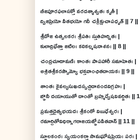
బీజపూరఫలాసక్తో వరదశ్శాశ్వతః కృతీ |
ద్విజప్రియో వీతభయో గదీ చక్రీక్షుచాపధృత్ || 7 ||
శ్రీదోజ ఉత్పలకరః శ్రీపతిః స్తుతిహర్షితః |
కులాద్రిభేత్తా జటిలః కలికల్మషనాశనః || 8 ||
చంద్రచూడామణిః కాంతః పాపహారీ సమాహితః |
అశ్రితశ్రీకరస్సౌమ్యో భక్తవాంఛితదాయకః || 9 ||
శాంతః కైవల్యసుఖదస్సచ్చిదానందవిగ్రహః |
ఙ్ఞానీ దయాయుతో దాంతో బ్రహ్మద్వేషవివర్జితః || 1
ప్రమత్తదైత్యభయదః శ్రీకంఠో విబుధేశ్వరః |
రమార్చితోవిధిర్నాగరాజయఙ్ఞోపవీతవాన్ || 11 ||
స్థూలకంఠః స్వయంకర్తా సామఘోషప్రియః పరః |