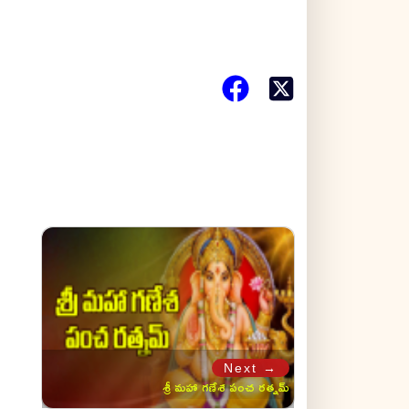
Next →
శ్రీ మహా గణేశ పంచ రత్నమ్