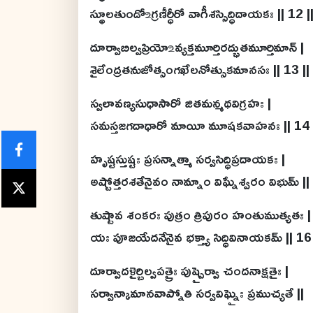
స్థూలతుండో ‌உగ్రణీర్ధీరో వాగీశస్సిద్ధిదాయకః || 12 |
దూర్వాబిల్వప్రియో ‌உవ్యక్తమూర్తిరద్భుతమూర్తిమాన్ |
శైలేంద్రతనుజోత్సంగఖేలనోత్సుకమానసః || 13 ||
స్వలావణ్యసుధాసారో జితమన్మథవిగ్రహః |
సమస్తజగదాధారో మాయీ మూషకవాహనః || 14 
హృష్టస్తుష్టః ప్రసన్నాత్మా సర్వసిద్ధిప్రదాయకః |
అష్టోత్తరశతేనైవం నామ్నాం విఘ్నేశ్వరం విభుమ్ ||
తుష్టావ శంకరః పుత్రం త్రిపురం హంతుముత్యతః |
యః పూజయేదనేనైవ భక్త్యా సిద్ధివినాయకమ్ || 16 
దూర్వాదళైర్బిల్వపత్రైః పుష్పైర్వా చందనాక్షతైః |
సర్వాన్కామానవాప్నోతి సర్వవిఘ్నైః ప్రముచ్యతే ||