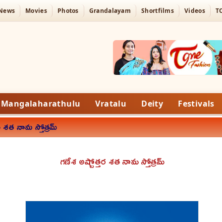
 News
Movies
Photos
Grandalayam
Shortfilms
Videos
T
Mangalaharathulu
Vratalu
Deity
Festivals
ర శత నామ స్తోత్రమ్
గణేశ అష్టోత్తర శత నామ స్తోత్రమ్