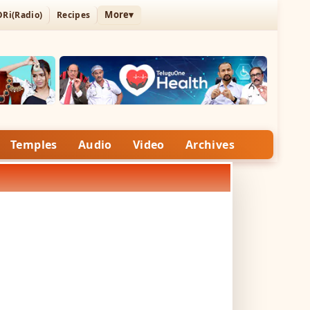
More▾
ORi(Radio)
Recipes
Temples
Audio
Video
Archives