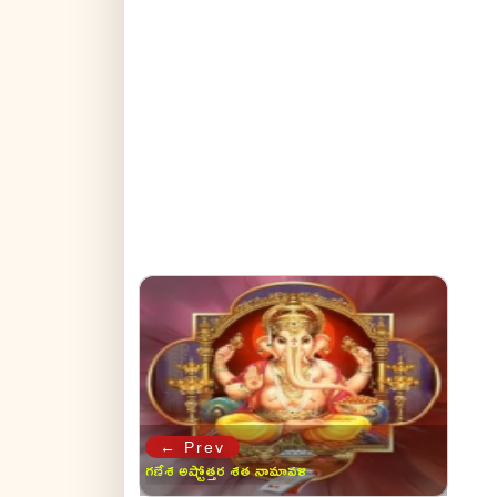
← Prev
గణేశ అష్టోత్తర శత నామావళి