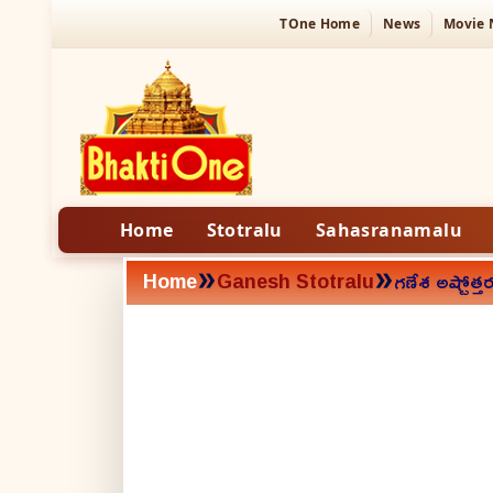
TOne Home
News
Movie
Home
Stotralu
Sahasranamalu
»
»
Home
Ganesh Stotralu
గణేశ అష్టోత్త