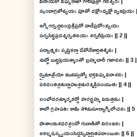
వినాయకో విఘ్నరాజో గౌరీపుత్రో గణేశ్వరః |
స్కందాగ్రజోవ్యయః పూతో దక్షో ‌உధ్యక్షో ద్విజప్రియః 
అగ్నిగర్వచ్ఛిదింద్రశ్రీప్రదో వాణీప్రదో ‌உవ్యయః
సర్వసిద్ధిప్రదశ్శర్వతనయః శర్వరీప్రియః || 2 ||
సర్వాత్మకః సృష్టికర్తా దేవోనేకార్చితశ్శివః |
శుద్ధో బుద్ధిప్రియశ్శాంతో బ్రహ్మచారీ గజాననః || 3 |
ద్వైమాత్రేయో మునిస్తుత్యో భక్తవిఘ్నవినాశనః |
ఏకదంతశ్చతుర్బాహుశ్చతురశ్శక్తిసంయుతః || 4 ||
లంబోదరశ్శూర్పకర్ణో హరర్బ్రహ్మ విదుత్తమః |
కాలో గ్రహపతిః కామీ సోమసూర్యాగ్నిలోచనః || 5 
పాశాంకుశధరశ్చండో గుణాతీతో నిరంజనః |
అకల్మషస్స్వయంసిద్ధస్సిద్ధార్చితపదాంబుజః || 6 ||