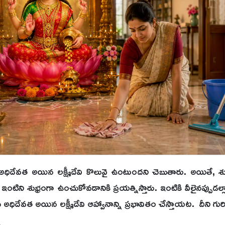
వత అయిన లక్ష్మీదేవి కొలువై ఉంటుందని చెబుతారు. అయితే, శుభ్రతపై ప
ని శుభ్రంగా ఉంచుకోవడానికి ప్రయత్నిస్తారు. ఇంటికి వీలైనప్పుడల్ల
ధిదేవత అయిన లక్ష్మీదేవి ఆహ్వానాన్ని ప్రభావితం చేస్తాయట. దీని గ