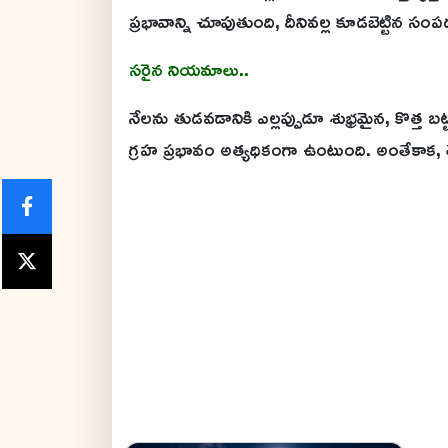
ప్రభావాన్ని చూపుతుంది, దీనివల్ల కూడబెట్టిన సంప
సరైన నియమాలు..
నేలను తుడవడానికి ఎల్లప్పుడూ శుభ్రమైన, కొత్త బ
గ్రహ ప్రభావం అత్యధికంగా ఉంటుంది. అంతేకాక, 