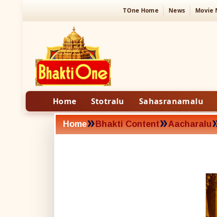
TOne Home
News
Movie
Home
Stotralu
Sahasranamalu
»
»
Home
Bhakti Content
Aacharalu