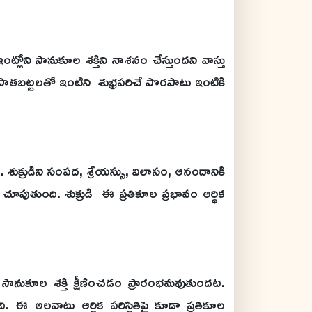
ోని సానుకూల శక్తిని నాశనం చేస్తుందని వాస్తు
 పాతబట్టలతో ఇంటిని శుభ్రపరిచే పొరపాటు ఇంటికి
తీక. శుక్రుడిని సంపద, శ్రేయస్సు, విలాసం, ఆనందానికి
చూపుతుంది. శుక్రుడి ఈ ప్రతికూల ప్రభావం ఆర్థిక
, సానుకూల శక్తి క్షీణించడం ప్రారంభమవుతుందట.
ది. ఈ అలవాటు ఆర్థిక పరిస్థితిపై కూడా ప్రతికూల