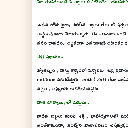
నేల తుడవడానికి ఏ బట్టలు ఉపయోగించకూడదు
వాడిన లోదుస్తులు, చిరిగిన బట్టలు లేదా టీ-ష
శాస్త్ర నిపుణులు చెబుతున్నారు. ఈ అలవాటు ఇంట
ధనం రావడం, ఆర్థికంగా ఎదగడానికి ఆటంకం కలి
శుక్ర ప్రభావం..
జ్యోతిష్యం , వాస్తు శాస్త్రంలో వస్త్రాలకు శుక్ర గ
కారకంగా పరిగణిస్తారు. అందుకే పాత లేదా వాడిన
నష్టం , అప్పులకు దారితీయవచ్చట.
పాత చొక్కాలు, లో దుస్తులు..
వాడిన బట్టలు మనిషి శక్తి , భావోద్వేగాలతో మ
అంతేకాకుండా, ఇంట్లోని వాతావరణం అస్తవ్యస్తంగ