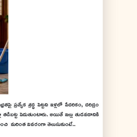
్రత్యేక శ్రద్ధ పెట్టని ఇళ్లలో పేదరికం, దరిద్రం
ా తడిబట్ట పెడుతుంటారు. అయితే ఇల్లు తుడవడానికి
ురించి మరింత వివరంగా తెలుసుకుంటే..