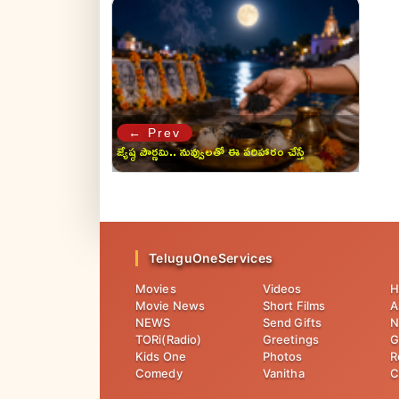
← Prev
జ్యేష్ఠ పౌర్ణమి.. నువ్వులతో ఈ పరిహారం చేస్తే
పితృదోషం తొలగిపోతుంది!
TeluguOneServices
Movies
Videos
H
Movie News
Short Films
A
NEWS
Send Gifts
N
TORi(Radio)
Greetings
G
Kids One
Photos
R
Comedy
Vanitha
C