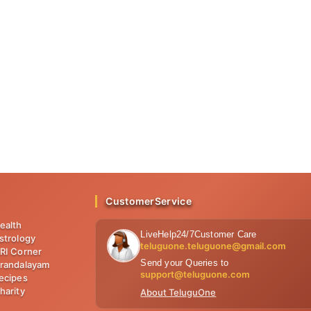
CustomerService
ealth
LiveHelp24/7Customer Care
strology
teluguone.teluguone@gmail.com
RI Corner
Send your Queries to
randalayam
support@teluguone.com
ecipes
harity
About TeluguOne