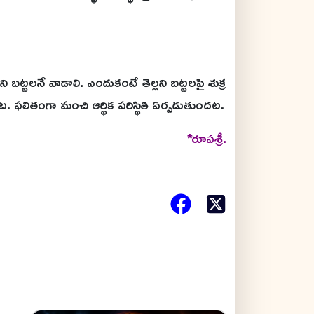
బట్టలనే వాడాలి. ఎందుకంటే తెల్లని బట్టలపై శుక్ర
 ఫలితంగా మంచి ఆర్థిక పరిస్థితి ఏర్పడుతుందట.
*రూపశ్రీ.