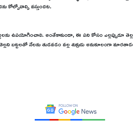
దను కోల్పోవాల్సి వస్తుందట.
ట్టలను ఉపయోగించాలి. అంతేకాకుండా, ఈ పని కోసం ఎల్లప్పుడూ తెల్లని 
తెల్లని బట్టలతో నేలను తుడవడం వల్ల శుక్రుడు అనుకూలంగా మారతాడట.