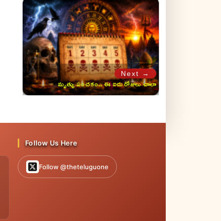
Next →
మృత్యు పంచకం.. ఈ ఐదు రోజులు చాలా
ప్రమాదం!
Follow Us Here
Follow @theteluguone