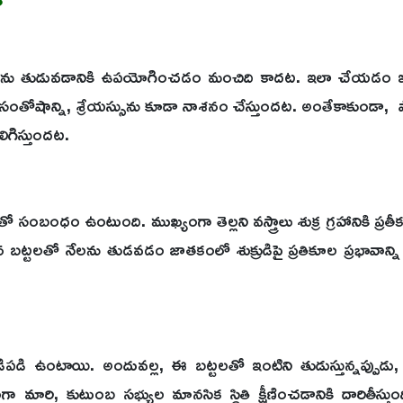
?
ర్టులను తుడువడానికి ఉపయోగించడం మంచిది కాదట. ఇలా చేయడం ఇంట్ల
ి సంతోషాన్ని, శ్రేయస్సును కూడా నాశనం చేస్తుందట. అంతేకాకుండా,
గిస్తుందట.
్రహంతో సంబంధం ఉంటుంది. ముఖ్యంగా తెల్లని వస్త్రాలు శుక్ర గ్రహానికి ప్ర
 బట్టలతో నేలను తుడవడం జాతకంలో శుక్రుడిపై ప్రతికూల ప్రభావాన్ని 
ుడిపడి ఉంటాయి. అందువల్ల, ఈ బట్టలతో ఇంటిని తుడుస్తున్నప్పుడు
ా మారి, కుటుంబ సభ్యుల మానసిక స్థితి క్షీణించడానికి దారితీస్తుం