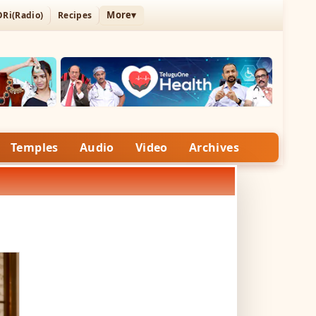
More▾
ORi(Radio)
Recipes
Temples
Audio
Video
Archives