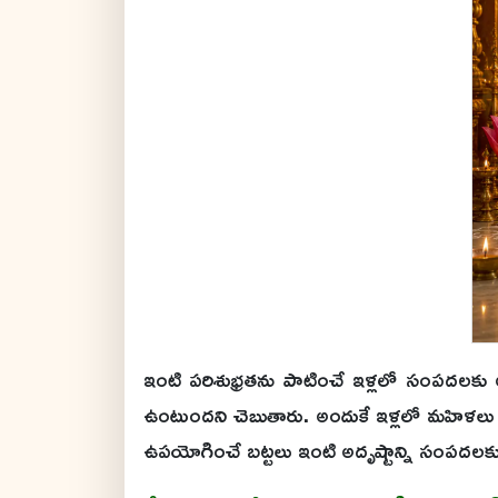
ఇంటి పరిశుభ్రతను పాటించే ఇళ్లలో సంపదలకు అధిదే
ఉంటుందని చెబుతారు. అందుకే ఇళ్లలో మహిళలు ఇంటి
ఉపయోగించే బట్టలు ఇంటి అదృష్టాన్ని సంపదలకు అ