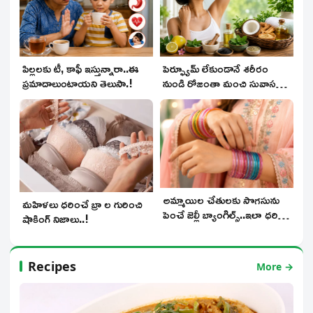
పిల్లలకు టీ, కాఫీ ఇస్తున్నారా..ఈ
పెర్ఫ్యూమ్ లేకుండానే శరీరం
ప్రమాదాలుంటాయని తెలుసా.!
నుండి రోజంతా మంచి సువాస
వెదజల్లాలంటే..
అమ్మాయిల చేతులకు సొగసును
మహిళలు ధరించే బ్రా ల గురించి
పెంచే జెల్లీ బ్యాంగిల్స్..ఇలా ధరిస్తే
షాకింగ్ నిజాలు..!
సూపర్..!
Recipes
More →