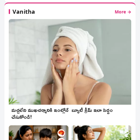
Vanitha
More →
మచ్చలేని ముఖచర్మానికి ఇంట్లోనే బ్యూటీ క్రీమ్ ఇలా సిద్దం
చేసుకోండి!