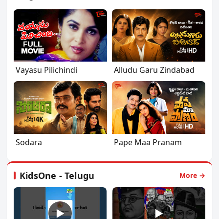
Vayasu Pilichindi
Alludu Garu Zindabad
Sodara
Pape Maa Pranam
KidsOne - Telugu
More →
▶
▶