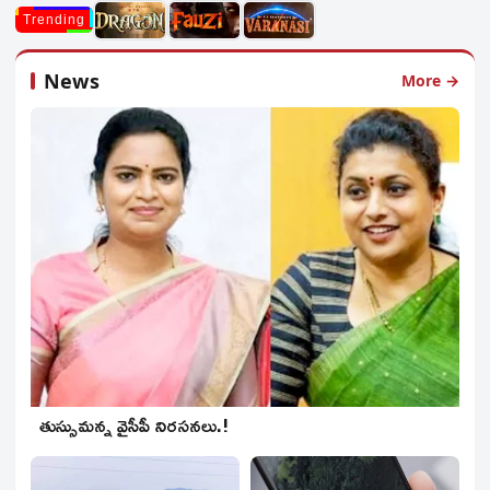
Trending
News
More →
తుస్సుమన్న వైసీపీ నిరసనలు.!