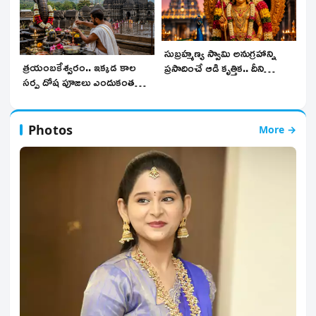
సుబ్రహ్మణ్య స్వామి అనుగ్రహాన్ని
త్రయంబకేశ్వరం.. ఇక్కడ కాల
ప్రసాదించే ఆడి కృత్తిక.. దీని
సర్ప దోష పూజలు ఎందుకంత
విశిష్టత, ప్రాముఖ్యం ఏమిటంటే..!
ప్రసిద్ధి తెలుసా.!
Photos
More →