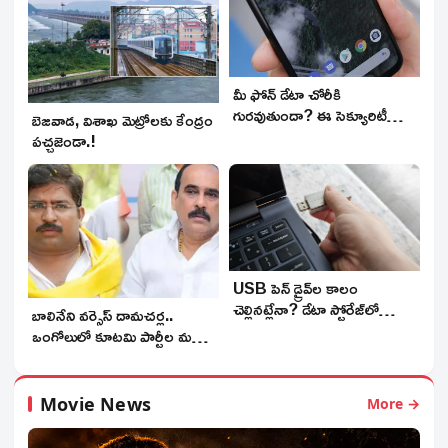
మీ ఫోన్ డేటా చోరీకి
గురవుతుందా? ఈ సెక్యూరిటీ
బెజవాడ, విశాఖ మెట్రోలకు కేంద్రం
టూల్స్ వాడాల్సిందే!
పచ్చజెండా.!
USB పెన్ డ్రైవ్‌ల కాలం
చెల్లినట్లేనా? డేటా స్టోరేజ్‌లో
బాలినేని వర్సెస్ దామచర్ల..
సంచలన మార్పులు!
ఒంగోలులో కూటమి పార్టీల మధ్య
చిచ్చు.!
Movie News
More →