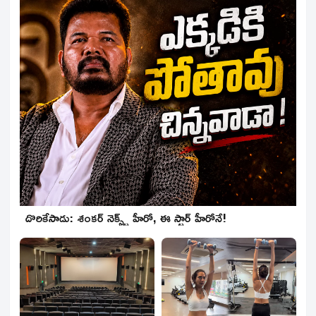
దొరికేసాడు: శంకర్ నెక్స్ట్ హీరో, ఈ స్టార్ హీరోనే!