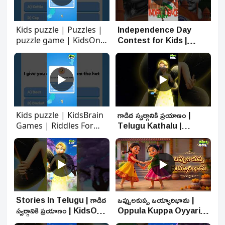
Independence Day
Kids puzzle | Puzzles |
Contest for Kids |
puzzle game | KidsOne
స్వాతంత్ర దినోత్సవ పోటీ 2026 |
Telugu
KidsOne Telugu |
Agust15
▶
▶
గాడిద స్వర్గానికి ప్రయాణం |
Kids puzzle | KidsBrain
Telugu Kathalu |
Games | Riddles For
Stories In Telugu |
Kids | KidsOne Telugu
KidsOne Telugu
▶
▶
Stories In Telugu | గాడిద
ఒప్పులకుప్ప ఒయ్యారిభామ |
స్వర్గానికి ప్రయాణం | KidsOne
Oppula Kuppa Oyyari
Telugu
Bhama | Telugu