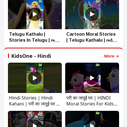
Rhymes for Children |
Kidsone Telugu
▶
▶
Telugu Kathalu |
Cartoon Moral Stories
Stories In Telugu | గాడిద
| Telugu Kathalu | గాడిద
స్వర్గానికి ప్రయాణం | KidsOne
స్వర్గానికి ప్రయాణం
Telugu
KidsOne - Hindi
More →
▶
▶
Hindi Stories | Hindi
परी का जादुई घर | HINDI
Kahani | परी का जादुई घर |
Moral Stories For Kids |
KidsOne Hindi
Hindi Moral Stories |
Hindi Kahani | Kidsone
Hindi
▶
▶