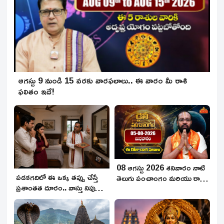
ఆగస్టు 9 నుండి 15 వరకు వారఫలాలు.. ఈ వారం మీ రాశి
ఫలితం ఇదే!
08 ఆగస్టు 2026 శనివారం నాటి
పడకగదిలో ఈ ఒక్క తప్పు చేస్తే
తెలుగు పంచాంగం మరియు రాశి
ప్రశాంతత దూరం.. వాస్తు నిపుణుడి
ఫలాలు
హెచ్చరిక!