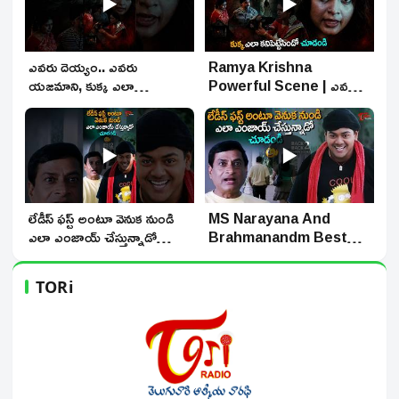
▶
▶
ఎవరు దెయ్యం.. ఎవరు
Ramya Krishna
యజమాని, కుక్క ఎలా
Powerful Scene | ఎవరు
కనిపెట్టేసిందో చూడండి
దెయ్యం..ఎవరు యజమాని, కుక్క
#thrillermovies
ఎలా కనిపెట్టేసిందో చూడండి |
#shorts #teluguone
TeluguOne
▶
▶
లేడీస్ ఫస్ట్ అంటూ వెనుక నుండి
MS Narayana And
ఎలా ఎంజాయ్ చేస్తున్నాడో
Brahmanandm Best
చూడండి #Comedy
Comedy Scenes | మహేష్
#shorts #ytshorts
బాబుని ఇమిటేట్ చేసిన
TORi
#teluguone
బ్రహ్మానందం | TeluguOne