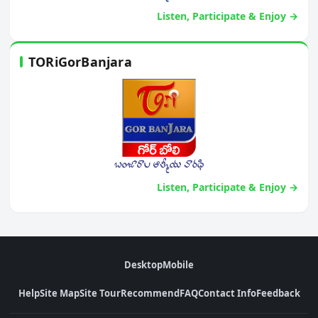
Listen, Participate & Enjoy →
TORiGorBanjara
Listen, Participate & Enjoy →
Desktop
Mobile
Help
Site Map
Site Tour
Recommend
FAQ
Contact Info
Feedback