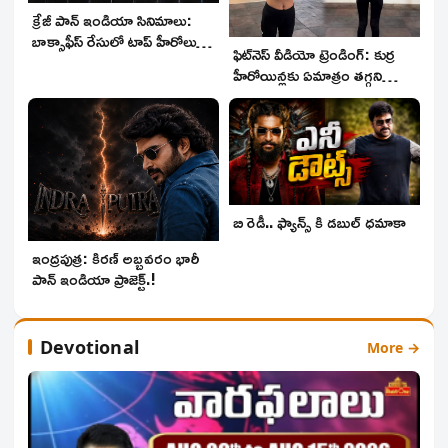
క్రేజీ పాన్ ఇండియా సినిమాలు:
బాక్సాఫీస్ రేసులో టాప్ హీరోలు..
ఫిట్‌నెస్ వీడియో ట్రెండింగ్: కుర్ర
ఒకే నెలలో పోటీ పడుతున్నాయి.!
హీరోయిన్లకు ఏమాత్రం తగ్గని
గ్లామర్.!
బి రెడీ.. ఫ్యాన్స్ కి డబుల్ ధమాకా
ఇంద్రపుత్ర: కిరణ్ అబ్బవరం భారీ
పాన్ ఇండియా ప్రాజెక్ట్.!
Devotional
More →