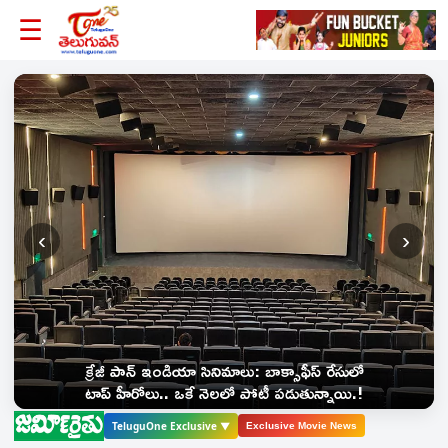
☰
‹
›
లో
ఫస్ట్ హాఫ్ చూసేశా: అనిల్ రావిపూడి మూవీ స్టోరీ లీక్
.!
చేసిన అనంత శ్రీరామ్.!
TeluguOne Exclusive ▼
Exclusive Movie News