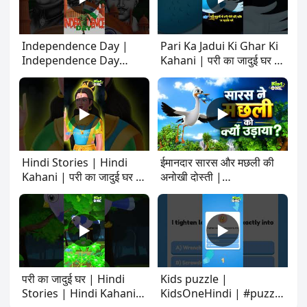
Independence Day |
Pari Ka Jadui Ki Ghar Ki
Independence Day
Kahani | परी का जादुई घर की
Contest | Essay & Audio
कहानी | The Fairy's
Competition for Kids |
Magical House Story
KidsOne Hindi
▶
▶
Hindi Stories | Hindi
ईमानदार सारस और मछली की
Kahani | परी का जादुई घर |
अनोखी दोस्ती |
KidsOne Hindi
Panchatantra Tales In
Hindi | Hindi Stories
@KidsOneHindi
▶
▶
परी का जादुई घर | Hindi
Kids puzzle |
Stories | Hindi Kahani |
KidsOneHindi | #puzzle