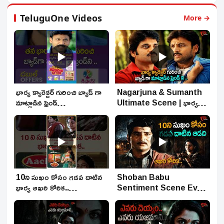
KidsOneHindi
#puzzlegames
#kidsriddles #riddles
TeluguOne Videos
More →
#kidspuzzle
#KidsBrainGames
▶
▶
భార్య క్యారెక్టర్ గురించి బ్యాడ్ గా
Nagarjuna & Sumanth
మాట్లాడిన ఫ్రెండ్
Ultimate Scene | భార్య
ని..#nagarjuna #shorts
క్యారెక్టర్ గురించి బ్యాడ్ గా
#ytshorts #teluguone
మాట్లాడిన.. | TeluguOne
▶
▶
10ని సుఖం కోసం గడప దాటిన
Shoban Babu
భార్య ఆఖరి కోరిక..
Sentiment Scene Ever
#shobhanbabu
| 10 ని సుఖం కోసం గడప
#radhika #shorts
దాటిన ఆడది | Telugu Hit
#ytshorts #teluguone
Movies | TeluguOne