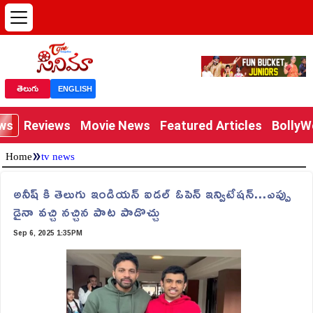
తెలుగు
ENGLISH
ews
Reviews
Movie News
Featured Articles
Bolly
»
Home
tv news
అనీష్ కి తెలుగు ఇండియన్ ఐడల్ ఓపెన్ ఇన్విటేషన్...ఎప్పు
డైనా వచ్చి నచ్చిన పాట పాడొచ్చు
Sep 6, 2025 1:35PM