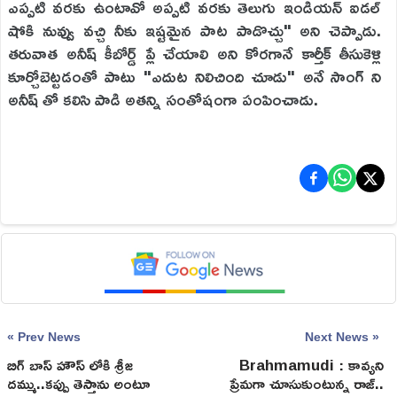
ఎప్పటి వరకు ఉంటావో అప్పటి వరకు తెలుగు ఇండియన్ ఐడల్
షోకి నువ్వు వచ్చి నీకు ఇష్టమైన పాట పాడొచ్చు" అని చెప్పాడు.
తరువాత అనీష్ కీబోర్డ్ ప్లే చేయాలి అని కోరగానే కార్తీక్ తీసుకెళ్లి
కూర్చోబెట్టడంతో పాటు "ఎదుట నిలిచింది చూడు" అనే సాంగ్ ని
అనీష్ తో కలిసి పాడి అతన్ని సంతోషంగా పంపించాడు.
« Prev News
Next News »
బిగ్ బాస్ హౌస్ లోకి శ్రీజ
Brahmamudi : కావ్యని
దమ్ము..కప్పు తెస్తాను అంటూ
ప్రేమగా చూసుకుంటున్న రాజ్..