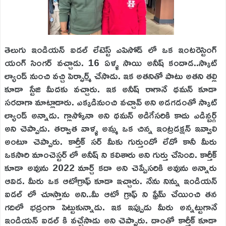
తెలుగు ఇండియన్ ఐడల్ లేటెస్ట్ ఎపిసోడ్ లో ఒక ఇంటరెస్టింగ్
యంగ్ సింగర్ వచ్చాడు. 16 ఏళ్ళ సాయి అనీష్ కందాడ..స్కాట్
ల్యాండ్ నుంచి వచ్చి పెర్ఫార్మ్ చేసాడు. ఇక అతనితో పాటు అతని తల్లి
కూడా స్టేజి మీదకు వచ్చారు. ఇక అనీష్ రాగానే థమన్ కూడా
సరదాగా మాట్లాడారు. ఎక్కడినుంచి వచ్చావ్ అని అడగడంతో స్కాట్
ల్యాండ్ అన్నాడు. గ్లాస్కోనా అని థమన్ అడిగేసరికి కాదు ఎడిన్బర్గ్
అని చెప్పాడు. తర్వాత వాళ్ళ అమ్మ ఒక చిన్న ఇంట్రడక్షన్ ఇవ్వాలి
అంటూ చెప్పారు. కార్తీక్ సర్ మీకు గుర్తుందో లేదో కానీ మీరు
ఒకసారి మాంచెస్టర్ లో అనీష్ ని కలిశారు అని గుర్తు చేసింది. కార్తీక్
కూడా అవును 2022 మార్చ్ కదా అని చెప్పేసరికి అవును అన్నారు
ఆవిడ. మీరు ఒక ఆటోగ్రాఫ్ కూడా ఇచ్చారు. నేను నిన్ను ఇండియన్
ఐడల్ లో చూస్తాను అని..మీ ఆటో గ్రాఫ్ ని ఫ్రేమ్ చేయించి తన
గదిలో భద్రంగా పెట్టుకున్నాడు. ఇక ఇప్పుడు మీరు అన్నట్టుగానే
ఇండియన్ ఐడల్ కి వచ్చేసాడు అని చెప్పారు. దాంతో కార్తీక్ కూడా