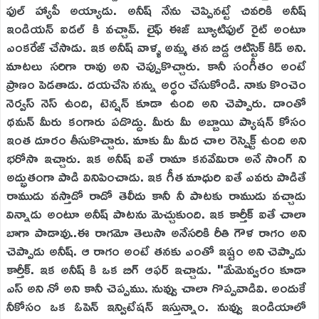
ఫుల్ హ్యాపీ అయ్యాడు. అనీష్ నేను చెప్పినట్టే చివరికి అనీష్
ఇండియన్ ఐడల్ కి వచ్చావ్. లైఫ్ ఈజ్ బ్యూటిఫుల్ రైట్ అంటూ
ఎంకరేజ్ చేసాడు. ఇక అనీష్ వాళ్ళ అమ్మ తన బిడ్డ ఆటిస్టిక్ కిడ్ అని.
మాటలు సరిగా రావు అని చెప్పుకొచ్చారు. కానీ సంగీతం అంటే
ప్రాణం పెడతాడు. దయచేసి నన్ను అర్ధం చేసుకోండి. నాకు కొంచెం
నెర్వస్ నెస్ ఉంది, టెన్షన్ కూడా ఉంది అని చెప్పారు. దాంతో
థమన్ మీరు కంగారు పడొద్దు. మీరు మీ అబ్బాయి ప్యాషన్ కోసం
ఇంత దూరం తీసుకొచ్చారు. మాకు మీ మీద చాల రెస్పెక్ట్ ఉంది అని
భరోసా ఇచ్చారు. ఇక అనీష్ ఐతే రామా కనవేమిరా అనే సాంగ్ ని
అద్భుతంగా పాడి వినిపించాడు. ఇక గీత మాధురి ఐతే ఎవరు పాడితే
రాముడు వస్తాడో రాడో తెలీదు కానీ నీ పాటకు రాముడు వచ్చాడు
విన్నాడు అంటూ అనీష్ పాటను మెచ్చుకుంది. ఇక కార్తీక్ ఐతే చాలా
బాగా పాడావు..ఈ రాగమో తెలుసా అనేసరికి రీతి గౌళ రాగం అని
చెప్పాడు అనీష్. ఆ రాగం అంటే తనకు ఎంతో ఇష్టం అని చెప్పాడు
కార్తీక్. ఇక అనీష్ కి ఒక బిగ్ ఆఫర్ ఇచ్చాడు. "మేమెవ్వరం కూడా
ఎస్ అని నో అని కానీ చెప్పము. నువ్వు చాలా గొప్పవాడివి. అందుకే
నీకోసం ఒక ఓపెన్ ఇన్విటేషన్ ఇస్తున్నాం. నువ్వు ఇండియాలో