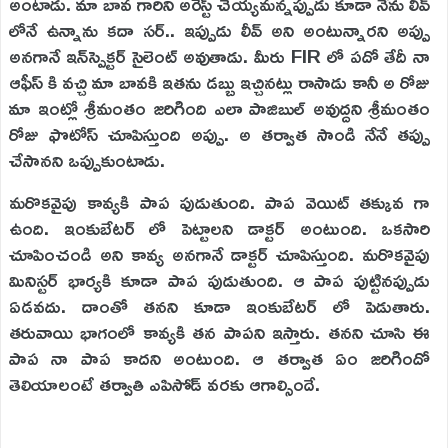
అంటాడు. మా బావ గారిని అరెస్ట్ చెయ్యమన్నప్పుడు కూడా నేను లీవ్
లోనే ఉన్నాను కదా సర్.. ఇప్పుడు లీవ్ అని అంటున్నారని అప్పు
అనగానే ఇన్‌స్పెక్టర్ సైలెంట్ అవుతాడు. మీరు FIR లో పదో తేదీ నా
ఆఫీస్ కి వచ్చి మా బావకి ఇతను డబ్బు ఇచ్చినట్లు రాసాడు కానీ అ రోజు
మా ఇంట్లో శ్రీమంతం జరిగింది ఎలా పాజిబుల్ అవుద్దని శ్రీమంతం
రోజు ఫొటోస్ చూపిస్తుంది అప్పు. అ తర్వాత సాండి నేనే తప్పు
చేసానని ఒప్పుకుంటాడు.
మరొకవైపు కావ్యకి పాప పుడుతుంది. పాప వెయిట్ తక్కువ గా
ఉంది. ఇంకుబేటర్ లో పెట్టాలని డాక్టర్ అంటుంది. ఒకసారి
చూపించండి అని కావ్య అనగానే డాక్టర్ చూపిస్తుంది. మరొకవైపు
మినిస్టర్ భార్యకి కూడా పాప పుడుతుంది. ఆ పాప పుట్టినప్పుడు
ఏడవదు. దాంతో తనని కూడా ఇంకుబేటర్ లో పెడుతారు.
తరువాయి భాగంలో కావ్యకి తన పాపని ఇస్తారు. తనని చూసి ఈ
పాప నా పాప కాదని అంటుంది. ఆ తర్వాత ఏం జరిగిందో
తెలియాలంటే తర్వాతి ఎపిసోడ్ వరకు ఆగాల్సిందే.