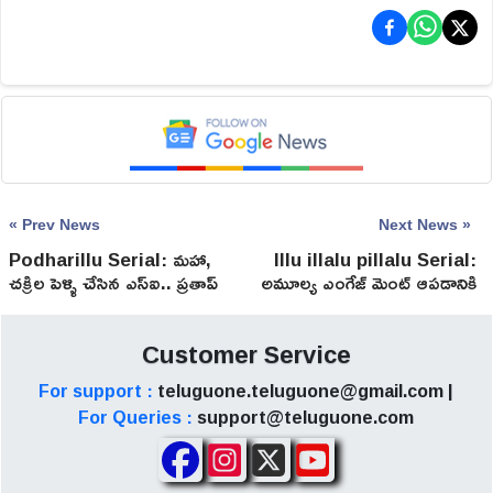
« Prev News
Next News »
Podharillu Serial: మహా,
Illu illalu pillalu Serial:
చక్రిల పెళ్ళి చేసిన ఎస్ఐ.. ప్రతాప్
అమూల్య ఎంగేజ్ మెంట్ ఆపడానికి
ఎమోషనల్!
భద్రవతి ప్లాన్.. భాగ్యం ఏం
చేయనుంది!
Customer Service
For support :
teluguone.teluguone@gmail.com |
For Queries :
support@teluguone.com