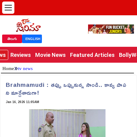
తెలుగు
ENGLISH
ews
Reviews
Movie News
Featured Articles
Bolly
»
Home
tv news
Brahmamudi : తప్పు ఒప్పుకున్న సాండి.. కావ్య పాప
ని మార్చేశారుగా!
Jan 16, 2026 11:05AM