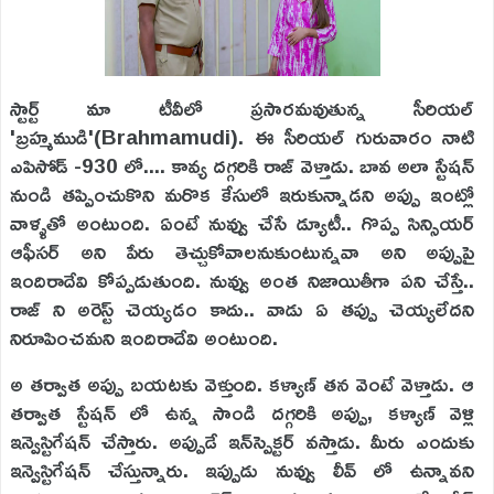
స్టార్ట్ మా టీవీలో ప్రసారమవుతున్న సీరియల్
'బ్రహ్మముడి'(Brahmamudi). ఈ సీరియల్ గురువారం నాటి
ఎపిసోడ్ -930 లో.... కావ్య దగ్గరికి రాజ్ వెళ్తాడు. బావ అలా స్టేషన్
నుండి తప్పించుకొని మరొక కేసులో ఇరుకున్నాడని అప్పు ఇంట్లో
వాళ్ళతో అంటుంది. ఏంటే నువ్వు చేసే డ్యూటీ.. గొప్ప సిన్సియర్
ఆఫీసర్ అని పేరు తెచ్చుకోవాలనుకుంటున్నవా అని అప్పుపై
ఇందిరాదేవి కోప్పడుతుంది. నువ్వు అంత నిజాయితీగా పని చేస్తే..
రాజ్ ని అరెస్ట్ చెయ్యడం కాదు.. వాడు ఏ తప్పు చెయ్యలేదని
నిరూపించమని ఇందిరాదేవి అంటుంది.
అ తర్వాత అప్పు బయటకు వెళ్తుంది. కళ్యాణ్ తన వెంటే వెళ్తాడు. ఆ
తర్వాత స్టేషన్ లో ఉన్న సాండి దగ్గరికి అప్పు, కళ్యాణ్ వెళ్లి
ఇన్వెస్టిగేషన్ చేస్తారు. అప్పుడే ఇన్‌స్పెక్టర్ వస్తాడు. మీరు ఎందుకు
ఇన్వెస్టిగేషన్ చేస్తున్నారు. ఇప్పుడు నువ్వు లీవ్ లో ఉన్నావని